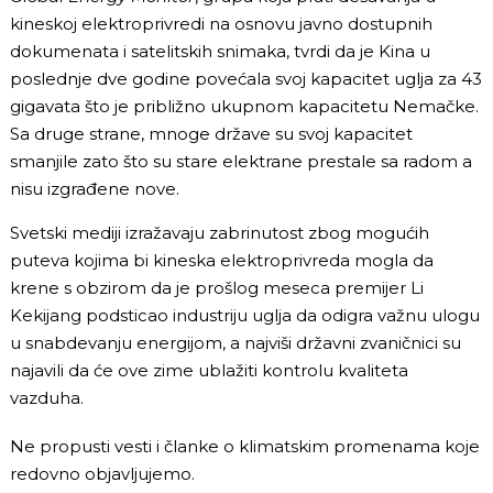
kineskoj elektroprivredi na osnovu javno dostupnih
dokumenata i satelitskih snimaka, tvrdi da je Kina u
poslednje dve godine povećala svoj kapacitet uglja za 43
gigavata što je približno ukupnom kapacitetu Nemačke.
Sa druge strane, mnoge države su svoj kapacitet
smanjile zato što su stare elektrane prestale sa radom a
nisu izgrađene nove.
Svetski mediji izražavaju zabrinutost zbog mogućih
puteva kojima bi kineska elektroprivreda mogla da
krene s obzirom da je prošlog meseca premijer Li
Kekijang podsticao industriju uglja da odigra važnu ulogu
u snabdevanju energijom, a najviši državni zvaničnici su
najavili da će ove zime ublažiti kontrolu kvaliteta
vazduha.
Ne propusti vesti i članke o klimatskim promenama koje
redovno objavljujemo.