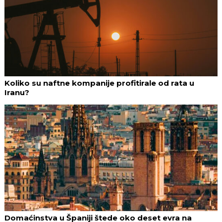
Koliko su naftne kompanije profitirale od rata u
Iranu?
Domaćinstva u Španiji štede oko deset evra na