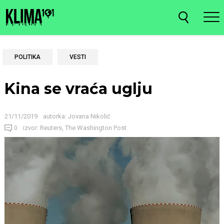
POLITIKA
VESTI
Kina se vraća uglju
21/11/2019
autorka:
Jovana Nikolić
izvor: Reuters, The Washington Post
0