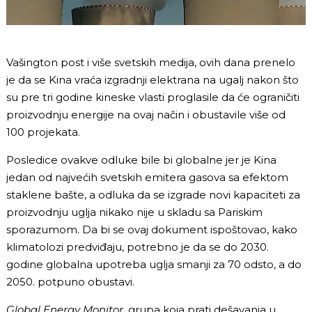
Vašington post i više svetskih medija, ovih dana prenelo
je da se Kina vraća izgradnji elektrana na ugalj nakon što
su pre tri godine kineske vlasti proglasile da će ograničiti
proizvodnju energije na ovaj način i obustavile više od
100 projekata.
Posledice ovakve odluke bile bi globalne jer je Kina
jedan od najvećih svetskih emitera gasova sa efektom
staklene bašte, a odluka da se izgrade novi kapaciteti za
proizvodnju uglja nikako nije u skladu sa Pariskim
sporazumom. Da bi se ovaj dokument ispoštovao, kako
klimatolozi predviđaju, potrebno je da se do 2030.
godine globalna upotreba uglja smanji za 70 odsto, a do
2050. potpuno obustavi.
Global Energy Monitor
, grupa koja prati dešavanja u