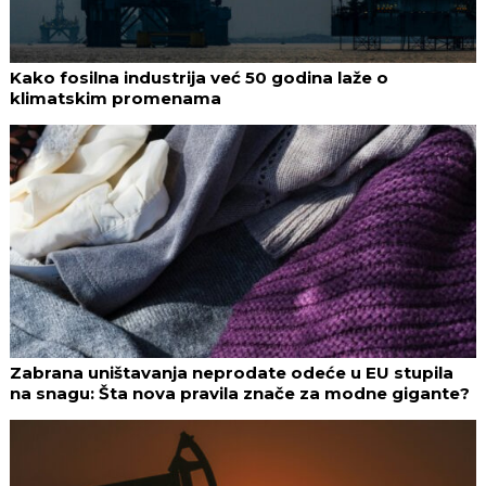
Kako fosilna industrija već 50 godina laže o
klimatskim promenama
Zabrana uništavanja neprodate odeće u EU stupila
na snagu: Šta nova pravila znače za modne gigante?