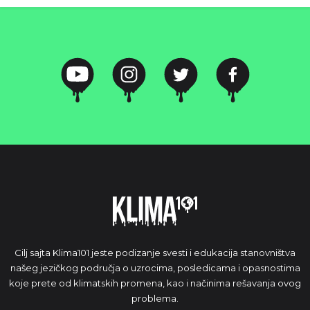
Cilj sajta Klima101 jeste podizanje svesti i edukacija stanovništva
našeg jezičkog područja o uzrocima, posledicama i opasnostima
koje prete od klimatskih promena, kao i načinima rešavanja ovog
problema.