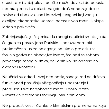
ekosistem i slabiji ulov ribe, što može dovesti do porasta
neuhranjenosti u oblastima gde društvene zajednice
zavise od ribolova, kao i intezivniji uragani koji zadaju
ozbiljne ekonomske udarce, porast nivoa mora i kolaps
ledenih pokrivača.
Zabrinjavajuća je činjenica da mnogi naučnici smatraju da
će granica postavljena Pariskim sporazumom biti
prekoračena, usled odlaganja odluke o prelasku sa
fosilnih goriva na obnovljive izvore, što nosi sa sobom
povećanje mnogih rizika, pa i onih koji se odnose na
okeane i kriosferu.
Naučnici su odradili svoj deo posla, sada je red da državni
funkcioneri poslušaju višegodišnja upozorenja i
preduzmu sve neophodne mere u borbi protiv
klimatskih promena i sačuvaju naš jedini dom.
Ne propusti vesti i članke o klimatskim promenama koje