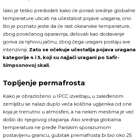
Iako je teško predvideti kako će porast srednje globalne
temperature uticati na
učestalost
pojave uragana, ono
što je poznato jeste da će rast okeanske temperature,
zbog povećanog isparavnja, delovati kao dodavanje
goriva za njihovu jačinu, zbog čega uragani postaju sve
intenzivniji
.
Zato se očekuje učestalija pojava uragana
kategorije 4 i 5, koji su najjači uragani po Safir-
Simpsonovoj skali.
Topljenje permafrosta
Kako je obrazloženo u IPCC izveštaju, u zaleđenom
zemljištu se nalazi duplo veća količina ugljenika od one
koja je trenutno u atmosferi, a na nekim mestima je već
došlo do njegovog otapanja. Ako srednja globalna
temperatura ne pređe Pariskim sporazumom
postavljenu granicu, gubitak premafrosta bi bio oko 25