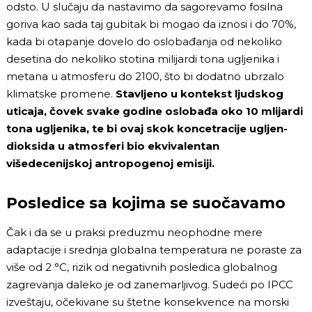
odsto. U slučaju da nastavimo da sagorevamo fosilna
goriva kao sada taj gubitak bi mogao da iznosi i do 70%,
kada bi otapanje dovelo do oslobađanja od nekoliko
desetina do nekoliko stotina milijardi tona ugljenika i
metana u atmosferu do 2100, što bi dodatno ubrzalo
klimatske promene.
Stavljeno u kontekst ljudskog
uticaja, čovek svake godine oslobađa oko 10 mlijardi
tona ugljenika, te bi ovaj skok koncetracije ugljen-
dioksida u atmosferi bio ekvivalentan
višedecenijskoj antropogenoj emisiji.
Posledice sa kojima se suočavamo
Čak i da se u praksi preduzmu neophodne mere
adaptacije i srednja globalna temperatura ne poraste za
više od 2 °C, rizik od negativnih posledica globalnog
zagrevanja daleko je od zanemarljivog. Sudeći po IPCC
izveštaju, očekivane su štetne konsekvence na morski