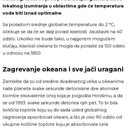
lokalnog izumiranja u oblastima gde će temperatura
vode biti iznad optimalne
.
Sa porastom srednje globalne temperature do 2
°C
,
očekuje se da će se dalji porast kiselosti zaustaviti na 40
odsto. Ukoliko ne bude tako, u najgorem mogućem
slučaju, kiselost okeana bi mogla da poraste za 150 odsto
u odnosu na 1850.
Zagrevanje okeana i sve jači uragani
Zamislite da su od sredine dvadesetog veka u okeanima
naše planete svake sekunde detonirane dve atomske
bombe ekvivalente onoj koja je pogodila Hirošimu, a da
se od 1993. svake sekunde detonira njih pet. To bi bila
količina toplote koju su do sada usled globalnog
zagrevanja apsorbovali okeani, a što je oko 90 odsto od
ukupne količine toplote koju je absorbovala cela