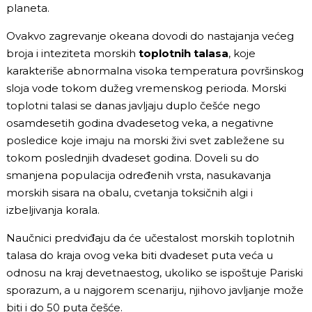
planeta.
Ovakvo zagrevanje okeana dovodi do nastajanja većeg
broja i inteziteta morskih
toplotnih talasa
, koje
karakteriše abnormalna visoka temperatura površinskog
sloja vode tokom dužeg vremenskog perioda. Morski
toplotni talasi se danas javljaju duplo češće nego
osamdesetih godina dvadesetog veka, a negativne
posledice koje imaju na morski živi svet zabležene su
tokom poslednjih dvadeset godina. Doveli su do
smanjena populacija određenih vrsta, nasukavanja
morskih sisara na obalu, cvetanja toksičnih algi i
izbeljivanja korala.
Naučnici predviđaju da će učestalost morskih toplotnih
talasa do kraja ovog veka biti dvadeset puta veća u
odnosu na kraj devetnaestog, ukoliko se ispoštuje Pariski
sporazum, a u najgorem scenariju, njihovo javljanje može
biti i do 50 puta češće.