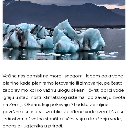
Većina nas pomisli na more i snegom i ledom pokrivene
planine kada planiramo letovanje ili zimovanje, pa često
zaboravimo koliko važnu ulogu okeani i čvrsti oblici vode
igraju u stabilnosti klimatskog sistema i održavanju života
na Zemlji. Okeani, koji pokrivaju 71 odsto Zemljine
površine i kriosfera, svi oblici zaleđene vode i zemljišta, su
jedinstvena životna staništa i učestvuju u kruženju vode,
energije i ugljenika u prirodi.