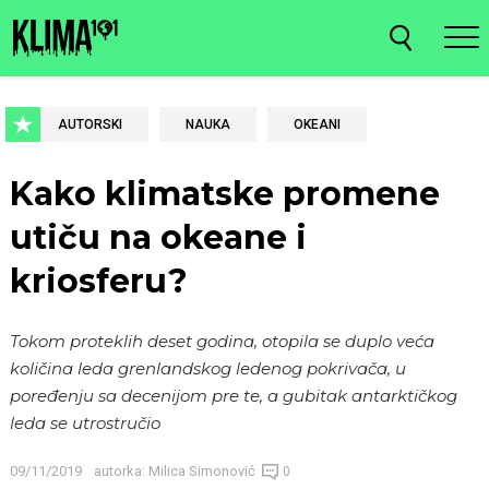
AUTORSKI
NAUKA
OKEANI
Kako klimatske promene
utiču na okeane i
kriosferu?
Tokom proteklih deset godina, otopila se duplo veća
količina leda grenlandskog ledenog pokrivača, u
poređenju sa decenijom pre te, a gubitak antarktičkog
leda se utrostručio
09/11/2019
autorka:
Milica Simonović
0