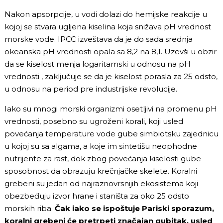
Nakon apsorpcije, u vodi dolazi do hemijske reakcije u
kojoj se stvara ugljena kiselina koja snižava pH vrednost
morske vode. IPCC izveštava da je do sada srednja
okeanska pH vrednosti opala sa 8,2 na 8,1. Uzevši u obzir
da se kiselost menja logaritamski u odnosu na pH
vrednosti , zaključuje se da je kiselost porasla za 25 odsto,
u odnosu na period pre industrijske revolucije.
Iako su mnogi morski organizmi osetljivi na promenu pH
vrednosti, posebno su ugroženi korali, koji usled
povećanja temperature vode gube simbiotsku zajednicu
u kojoj su sa algama, a koje im sintetišu neophodne
nutrijente za rast, dok zbog povećanja kiselosti gube
sposobnost da obrazuju krečnjačke skelete. Koralni
grebeni su jedan od najraznovrsnijih ekosistema koji
obezbeđuju izvor hrane i staništa za oko 25 odsto
morskih riba.
Čak iako se ispoštuje Pariski sporazum,
koralni grebeni će pretrpeti značajan gubitak, usled