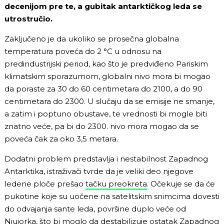
decenijom pre te, a gubitak antarktičkog leda se
utrostručio.
Zaključeno je da ukoliko se prosečna globalna
temperatura poveća do 2
°C
u odnosu na
predindustrijski period, kao što je predviđeno Pariskim
klimatskim sporazumom, globalni nivo mora bi mogao
da poraste za 30 do 60 centimetara do 2100, a do 90
centimetara do 2300. U slučaju da se emisije ne smanje,
a zatim i poptuno obustave, te vrednosti bi mogle biti
znatno veće, pa bi do 2300. nivo mora mogao da se
poveća čak za oko 3,5 metara.
Dodatni problem predstavlja i nestabilnost Zapadnog
Antarktika, istraživači tvrde da je veliki deo njegove
ledene ploče prešao
tačku preokreta
. Očekuje se da će
pukotine koje su uočene na satelitskim snimcima dovesti
do odvajanja sante leda, površine duplo veće od
Njujorka, što bi moglo da destabilizuje ostatak Zapadnog