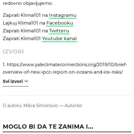
redovno objavljujemo.
Zaprati Klima101 na
Instagramu
Lajkuj Klima101 na
Facebooku
Zaprati Klima101 na
Twitteru
Zaprati Klima101
Youtube kanal
IZVORI
1.
https://www.yaleclimateconnections.org/2019/10/brief-
overview-of-new-ipcc-report-on-oceans-and-ice-risks/
Svi izvori
O autoru:
Milica Simonović
—
Autorka
MOGLO BI DA TE ZANIMA I...