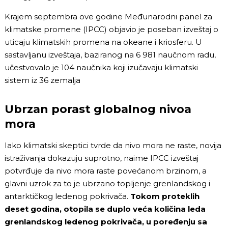
Krajem septembra ove godine Međunarodni panel za
klimatske promene (IPCC) objavio je poseban izveštaj o
uticaju klimatskih promena na okeane i kriosferu. U
sastavljanu izveštaja, baziranog na 6 981 naučnom radu,
učestvovalo je 104 naučnika koji izučavaju klimatski
sistem iz 36 zemalja
Ubrzan porast globalnog nivoa
mora
Iako klimatski skeptici tvrde da nivo mora ne raste, novija
istraživanja dokazuju suprotno, naime IPCC izveštaj
potvrđuje da nivo mora raste povećanom brzinom, a
glavni uzrok za to je ubrzano topljenje grenlandskog i
antarktičkog ledenog pokrivača.
Tokom proteklih
deset godina, otopila se duplo veća količina leda
grenlandskog ledenog pokrivača, u poređenju sa