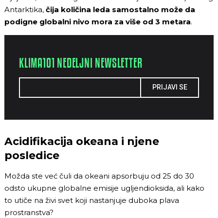
Antarktika,
čija količina leda samostalno može da
podigne globalni nivo mora za više od 3 metara
.
KLIMA101 NEDELJNI NEWSLETTER
PRIJAVI SE
Acidifikacija okeana i njene
posledice
Možda ste već čuli da okeani apsorbuju od 25 do 30
odsto ukupne globalne emisije ugljendioksida, ali kako
to utiče na živi svet koji nastanjuje duboka plava
prostranstva?