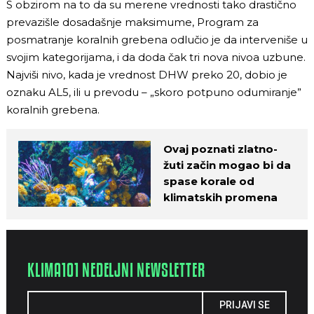
S obzirom na to da su merene vrednosti tako drastično
prevazišle dosadašnje maksimume, Program za
posmatranje koralnih grebena odlučio je da interveniše u
svojim kategorijama, i da doda čak tri nova nivoa uzbune.
Najviši nivo, kada je vrednost DHW preko 20, dobio je
oznaku AL5, ili u prevodu – „skoro potpuno odumiranje”
koralnih grebena.
Ovaj poznati zlatno-
žuti začin mogao bi da
spase korale od
klimatskih promena
KLIMA101 NEDELJNI NEWSLETTER
PRIJAVI SE