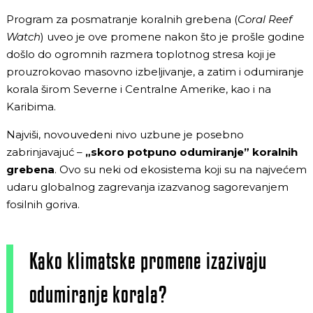
Program za posmatranje koralnih grebena (
Coral Reef
Watch
) uveo je ove promene nakon što je prošle godine
došlo do ogromnih razmera toplotnog stresa koji je
prouzrokovao masovno izbeljivanje, a zatim i odumiranje
korala širom Severne i Centralne Amerike, kao i na
Karibima.
Najviši, novouvedeni nivo uzbune je posebno
zabrinjavajuć –
„skoro potpuno odumiranje” koralnih
grebena
. Ovo su neki od ekosistema koji su na najvećem
udaru globalnog zagrevanja izazvanog sagorevanjem
fosilnih goriva.
Kako klimatske promene izazivaju
odumiranje korala?