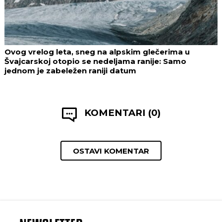
Ovog vrelog leta, sneg na alpskim glečerima u
Švajcarskoj otopio se nedeljama ranije: Samo
jednom je zabeležen raniji datum
KOMENTARI (0)
OSTAVI KOMENTAR