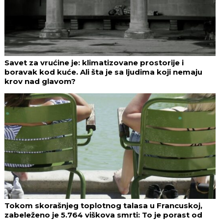
Savet za vrućine je: klimatizovane prostorije i
boravak kod kuće. Ali šta je sa ljudima koji nemaju
krov nad glavom?
Tokom skorašnjeg toplotnog talasa u Francuskoj,
zabeleženo je 5.764 viškova smrti: To je porast od