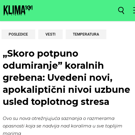
POSLEDICE
VESTI
TEMPERATURA
„Skoro potpuno
odumiranje” koralnih
grebena: Uvedeni novi,
apokaliptični nivoi uzbune
usled toplotnog stresa
Ovo su nova otrežnjujuća saznanja o razmerama
opasnosti koja se nadvija nad koralima u sve toplijim
morima