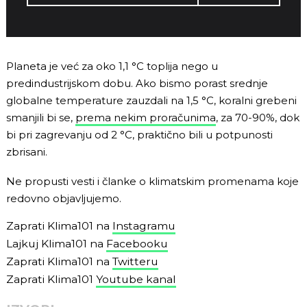
Planeta je već za oko 1,1 °C toplija nego u
predindustrijskom dobu. Ako bismo porast srednje
globalne temperature zauzdali na 1,5 °C, koralni grebeni
smanjili bi se,
prema nekim proračunima
, za 70-90%, dok
bi pri zagrevanju od 2 °C, praktično bili u potpunosti
zbrisani.
Ne propusti vesti i članke o klimatskim promenama koje
redovno objavljujemo.
Zaprati Klima101 na
Instagramu
Lajkuj Klima101 na
Facebooku
Zaprati Klima101 na
Twitteru
Zaprati Klima101
Youtube kanal