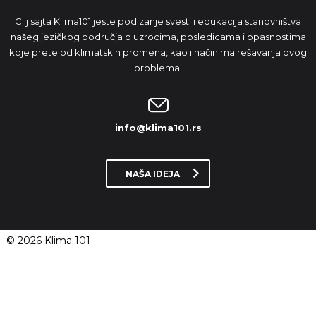
Cilj sajta Klima101 jeste podizanje svesti i edukacija stanovništva
našeg jezičkog područja o uzrocima, posledicama i opasnostima
koje prete od klimatskih promena, kao i načinima rešavanja ovog
problema.
info@klima101.rs
NAŠA IDEJA
© 2026 Klima 101