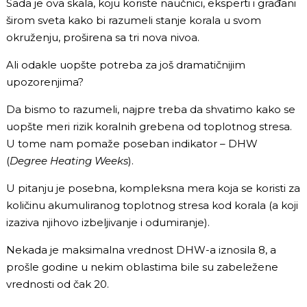
Sada je ova skala, koju koriste naučnici, eksperti i građani
širom sveta kako bi razumeli stanje korala u svom
okruženju, proširena sa tri nova nivoa.
Ali odakle uopšte potreba za još dramatičnijim
upozorenjima?
Da bismo to razumeli, najpre treba da shvatimo kako se
uopšte meri rizik koralnih grebena od toplotnog stresa.
U tome nam pomaže poseban indikator – DHW
(
Degree Heating Weeks
).
U pitanju je posebna, kompleksna mera koja se koristi za
količinu akumuliranog toplotnog stresa kod korala (a koji
izaziva njihovo izbeljivanje i odumiranje).
Nekada je maksimalna vrednost DHW-a iznosila 8, a
prošle godine u nekim oblastima bile su zabeležene
vrednosti od čak 20.