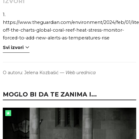
IZVORI
1.
https://www.theguardian.com/environment/2024/feb/01/liter
off-the-charts-global-coral-reef-heat-stress-monitor-
forced-to-add-new-alerts-as-temperatures-rise
Svi izvori
O autoru:
Jelena Kozbašić
—
Web urednica
MOGLO BI DA TE ZANIMA I...