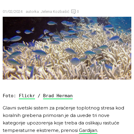
01/02/2024
autorka:
Jelena Kozbašić
0
Foto: 
Flickr
 / 
Brad Herman
Glavni svetski sistem za praćenje toplotnog stresa kod
koralnih grebena primoran je da uvede tri nove
kategorije upozorenja koje treba da oslikaju rastuće
temperaturne ekstreme, prenosi
Gardijan
.