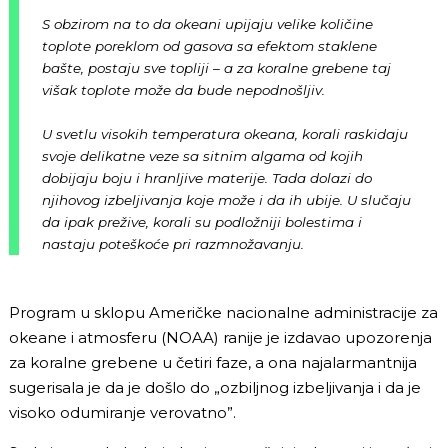
S obzirom na to da okeani upijaju velike količine
toplote poreklom od gasova sa efektom staklene
bašte, postaju sve topliji – a za koralne grebene taj
višak toplote može da bude nepodnošljiv.
U svetlu visokih temperatura okeana, korali raskidaju
svoje delikatne veze sa sitnim algama od kojih
dobijaju boju i hranljive materije. Tada dolazi do
njihovog izbeljivanja koje može i da ih ubije. U slučaju
da ipak prežive, korali su podložniji bolestima i
nastaju poteškoće pri razmnožavanju.
Program u sklopu Američke nacionalne administracije za
okeane i atmosferu (NOAA) ranije je izdavao upozorenja
za koralne grebene u četiri faze, a ona najalarmantnija
sugerisala je da je došlo do „ozbiljnog izbeljivanja i da je
visoko odumiranje verovatno”.