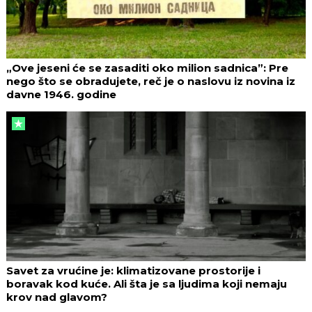
„Ove jeseni će se zasaditi oko milion sadnica”: Pre
nego što se obradujete, reč je o naslovu iz novina iz
davne 1946. godine
Savet za vrućine je: klimatizovane prostorije i
boravak kod kuće. Ali šta je sa ljudima koji nemaju
krov nad glavom?