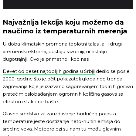
Najvažnija lekcija koju možemo da
naučimo iz temperaturnih merenja
U doba klimatskih promena toplotni talasi, ali i drugi
vremenski ektremi, postaju razorniji, učestaliji i
dugotrajniji. Ovo je primetno i kod nas.
Devet od deset najtoplijih godina u Srbiji
desilo se posle
2000. godine što je očit pokazatelj globalnog trenda
zagrevanja koje je izazvano sagorevanjem fosilnih goriva i
pratećim oslobađanjem ogromnih količina gasova sa
efektom staklene bašte.
Glavno sredstvo za zauzdavanje budućeg porasta
temperature jeste dostizanje neto-nultih emisija do
sredine veka. Meteorolozi su nam tu među glavnim