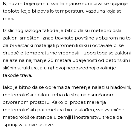
Njihovim bojenjem u svetle nijanse sprečava se upijanje
toplote koje bi povisilo temperaturu vazduha koja se
meri.
Iz sličnog razloga takođe je bitno da su meteorološki
zakloni smešteni iznad travnate površine s obzirom na to
da bi veštački materijali promenili sliku i očitavale bi se
drugačije temperaturne vrednosti – zbog toga se zakloni
nalaze na najmanje 20 metara udaljenosti od betonskih i
sličnih struktura, a u njihovoj neposrednoj okolini je
takođe trava.
Iako je bitno da se oprema za merenje nalazi u hladovini,
meteorološki zaklon treba da stoji na osunčanom i
otvorenom prostoru. Kako bi proces merenja
meteoroloških parametara bio usklađen, sve zvanične
meteorološke stanice u zemlji i inostranstvu treba da
ispunjavaju ove uslove.