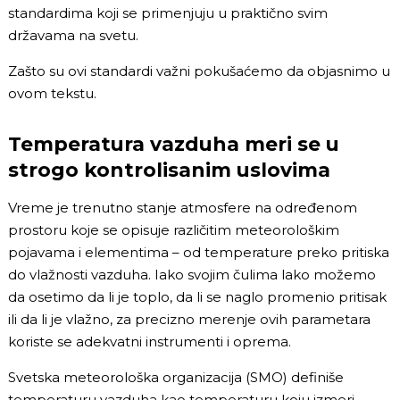
standardima koji se primenjuju u praktično svim
državama na svetu.
Zašto su ovi standardi važni pokušaćemo da objasnimo u
ovom tekstu.
Temperatura vazduha meri se u
strogo kontrolisanim uslovima
Vreme je trenutno stanje atmosfere na određenom
prostoru koje se opisuje različitim meteorološkim
pojavama i elementima – od temperature preko pritiska
do vlažnosti vazduha. Iako svojim čulima lako možemo
da osetimo da li je toplo, da li se naglo promenio pritisak
ili da li je vlažno, za precizno merenje ovih parametara
koriste se adekvatni instrumenti i oprema.
Svetska meteorološka organizacija (SMO) definiše
temperaturu vazduha kao temperaturu koju izmeri