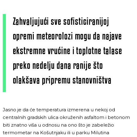
Zahvaljujući sve sofisticiranijoj
opremi meteorolozi mogu da najave
ekstremne vrućine i toplotne talase
preko nedelju dana ranije što
olakšava pripremu stanovništva
Jasno je da će temperatura izmerena u nekoj od
centralnih gradskih ulica okruženih asfaltom i betonom
biti znatno viša u odnosu na ono što je zabeležio
termometar na Košutnjaku ili u parku Milutina