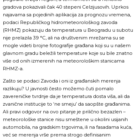
gradova pokazivali čak 40 stepeni Celzijusovih. Uprkos
najavama sa pojedinih aplikacija za prognozu vremena,
podaci Republičkog hidrometeorološkog zavoda
(RHMZ) pokazuju da temperatura u Beogradu u subotu
nije prelazila 39 °C, ali na društvenim mrežama su se
mogle videti brojne fotografije građana koji su u našem
glavnom gradu beležili temperature koje su bile znatno
više od onih izmerenih na meteorološkim stanicama
RHMZ-a.
Zašto se podaci Zavoda i oni iz građanskih merenja
razlikuju? U javnosti često možemo čuti pomalo
zavereničke tvrdnje da je temperatura dosta viša, ali da
zvanične institucije to ‘ne smeju’ da saopšte građanima.
Ali pravi odgovor na ovo pitanje je prilično bezazlen –
meteorološke stanice nisu smeštene u okolini usijanih
automobila, na gradskim trgovima, ili na fasadama kuća,
već se merenja vrše prema strogo definisanim