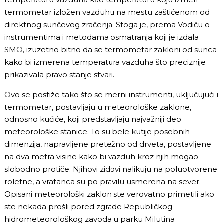
termometar izložen vazduhu na mestu zaštićenom od
direktnog sunčevog zračenja. Stoga je, prema Vodiču o
instrumentima i metodama osmatranja koji je izdala
SMO, izuzetno bitno da se termometar zakloni od sunca
kako bi izmerena temperatura vazduha što preciznije
prikazivala pravo stanje stvari.
Ovo se postiže tako što se merni instrumenti, uključujući i
termometar, postavljaju u meteorološke zaklone,
odnosno kućiće, koji predstavljaju najvažniji deo
meteorološke stanice. To su bele kutije posebnih
dimenzija, napravljene pretežno od drveta, postavljene
na dva metra visine kako bi vazduh kroz njih mogao
slobodno protiče. Njihovi zidovi nalikuju na poluotvorene
roletne, a vratanca su po pravilu usmerena na sever.
Opisani meteorološki zaklon ste verovatno primetili ako
ste nekada prošli pored zgrade Republičkog
hidrometeorološkog zavoda u parku Milutina