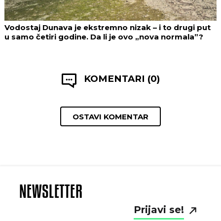
Vodostaj Dunava je ekstremno nizak – i to drugi put
u samo četiri godine. Da li je ovo „nova normala”?
KOMENTARI (0)
OSTAVI KOMENTAR
NEWSLETTER
Prijavi se!