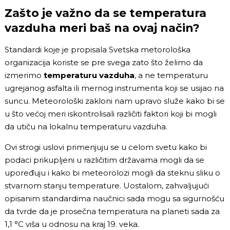
Zašto je važno da se temperatura
vazduha meri baš na ovaj način?
Standardi koje je propisala Svetska metorološka
organizacija koriste se pre svega zato što želimo da
izmerimo
temperaturu vazduha
, a ne temperaturu
ugrejanog asfalta ili mernog instrumenta koji se usijao na
suncu. Meteorološki zakloni nam upravo služe kako bi se
u što većoj meri iskontrolisali različiti faktori koji bi mogli
da utiču na lokalnu temperaturu vazduha.
Ovi strogi uslovi primenjuju se u celom svetu kako bi
podaci prikupljeni u različitim državama mogli da se
upoređuju i kako bi meteorolozi mogli da steknu sliku o
stvarnom stanju temperature. Uostalom, zahvaljujući
opisanim standardima naučnici sada mogu sa sigurnošću
da tvrde da je prosečna temperatura na planeti sada za
1,1 °C viša u odnosu na kraj 19. veka.