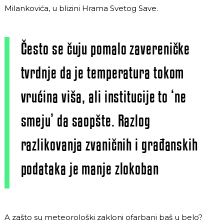
Milankovića, u blizini Hrama Svetog Save.
Često se čuju pomalo zavereničke
tvrdnje da je temperatura tokom
vrućina viša, ali institucije to ‘ne
smeju’ da saopšte. Razlog
razlikovanja zvaničnih i građanskih
podataka je manje zlokoban
A zašto su meteorološki zakloni ofarbani baš u belo?