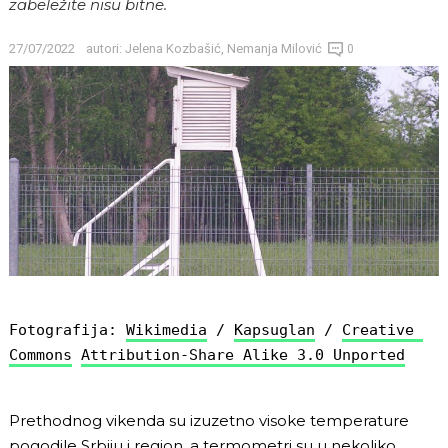
zabeležite nisu bitne.
27/07/2022
autori:
Jelena Kozbašić
,
Nemanja Milović
0
Fotografija: 
Wikimedia
 / 
Kapsuglan
 / 
Creative 
Commons
Attribution-Share Alike 3.0 Unported
Prethodnog vikenda su izuzetno visoke temperature
pogodile Srbiju i region, a termometri su u nekoliko