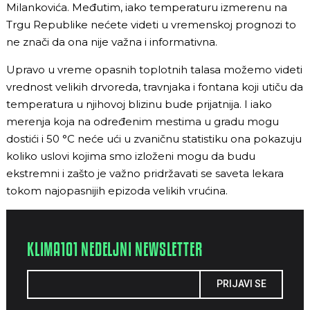
Milankovića. Međutim, iako temperaturu izmerenu na
Trgu Republike nećete videti u vremenskoj prognozi to
ne znači da ona nije važna i informativna.
Upravo u vreme opasnih toplotnih talasa možemo videti
vrednost velikih drvoreda, travnjaka i fontana koji utiču da
temperatura u njihovoj blizinu bude prijatnija. I iako
merenja koja na određenim mestima u gradu mogu
dostići i 50 °C neće ući u zvaničnu statistiku ona pokazuju
koliko uslovi kojima smo izloženi mogu da budu
ekstremni i zašto je važno pridržavati se saveta lekara
tokom najopasnijih epizoda velikih vrućina.
KLIMA101 NEDELJNI NEWSLETTER
PRIJAVI SE