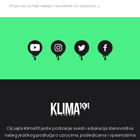
Prijavi se na naš nedeljni newsletter na Substack-u
Cilj sajta Klima101 jeste podizanje svesti i edukacija stanovništva
našeg jezičkog područja o uzrocima, posledicama i opasnostima