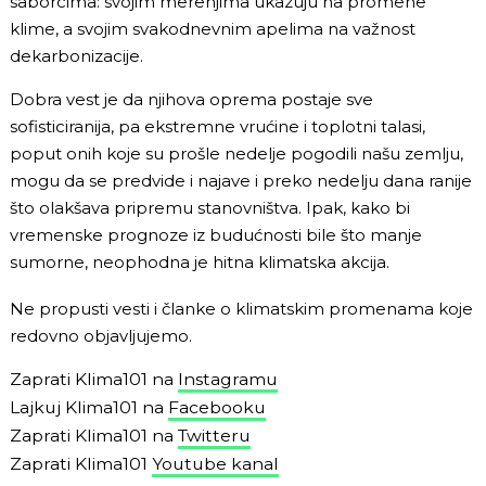
saborcima: svojim merenjima ukazuju na promene
klime, a svojim svakodnevnim apelima na važnost
dekarbonizacije.
Dobra vest je da njihova oprema postaje sve
sofisticiranija, pa ekstremne vrućine i toplotni talasi,
poput onih koje su prošle nedelje pogodili našu zemlju,
mogu da se predvide i najave i preko nedelju dana ranije
što olakšava pripremu stanovništva. Ipak, kako bi
vremenske prognoze iz budućnosti bile što manje
sumorne, neophodna je hitna klimatska akcija.
Ne propusti vesti i članke o klimatskim promenama koje
redovno objavljujemo.
Zaprati Klima101 na
Instagramu
Lajkuj Klima101 na
Facebooku
Zaprati Klima101 na
Twitteru
Zaprati Klima101
Youtube kanal