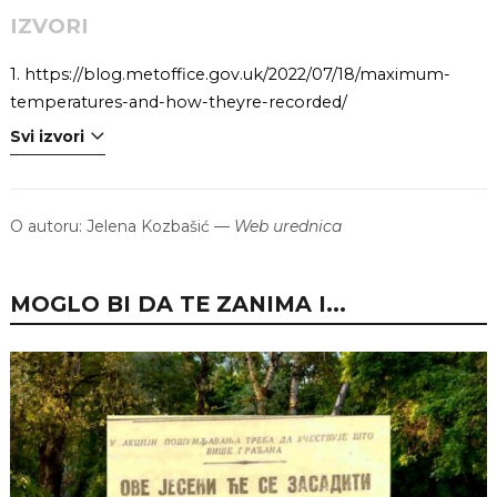
IZVORI
1.
https://blog.metoffice.gov.uk/2022/07/18/maximum-
temperatures-and-how-theyre-recorded/
Svi izvori
O autoru:
Jelena Kozbašić
—
Web urednica
MOGLO BI DA TE ZANIMA I...