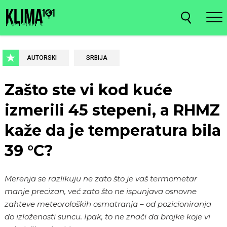
AUTORSKI
SRBIJA
Zašto ste vi kod kuće
izmerili 45 stepeni, a RHMZ
kaže da je temperatura bila
39 °C?
Merenja se razlikuju ne zato što je vaš termometar
manje precizan, već zato što ne ispunjava osnovne
zahteve meteoroloških osmatranja – od pozicioniranja
do izloženosti suncu. Ipak, to ne znači da brojke koje vi