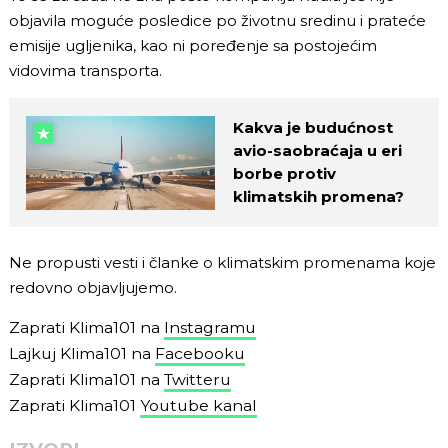
objavila moguće posledice po životnu sredinu i prateće
emisije ugljenika, kao ni poređenje sa postojećim
vidovima transporta.
Kakva je budućnost
avio-saobraćaja u eri
borbe protiv
klimatskih promena?
Ne propusti vesti i članke o klimatskim promenama koje
redovno objavljujemo.
Zaprati Klima101 na
Instagramu
Lajkuj Klima101 na
Facebooku
Zaprati Klima101 na
Twitteru
Zaprati Klima101
Youtube kanal