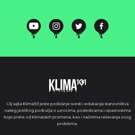
Cilj sajta Klima101 jeste podizanje svesti i edukacija stanovništva
našeg jezičkog područja o uzrocima, posledicama i opasnostima
koje prete od klimatskih promena, kao i načinima rešavanja ovog
problema.