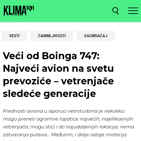
VESTI
ZANIMLJIVOSTI
SAOBRAĆAJ
Veći od Boinga 747:
Najveći avion na svetu
prevoziće – vetrenjače
sledeće generacije
Prednosti aviona u isporuci vetroturbina je nekoliko:
mogu preneti ogromne lopatice najvećih, najefikasnijih
vetrenjača, mogu stići i do najudaljenijih lokacija, nema
zatvaranja puteva… Međutim, i dalje ostaje misterija