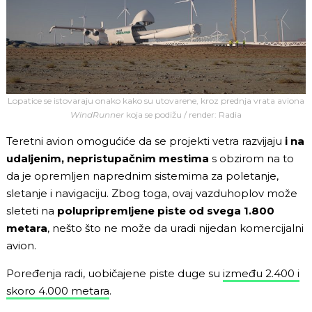
Lopatice se istovaraju onako kako su utovarene, kroz prednja vrata aviona
WindRunner
koja se podižu / render: Radia
Teretni avion omogućiće da se projekti vetra razvijaju
i na
udaljenim, nepristupačnim mestima
s obzirom na to
da je opremljen naprednim sistemima za poletanje,
sletanje i navigaciju. Zbog toga, ovaj vazduhoplov može
sleteti na
polupripremljene piste od svega 1.800
metara
, nešto što ne može da uradi nijedan komercijalni
avion.
Poređenja radi, uobičajene piste duge su
između 2.400 i
skoro 4.000 metara
.