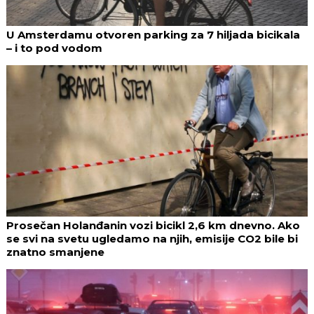
U Amsterdamu otvoren parking za 7 hiljada bicikala
– i to pod vodom
Prosečan Holanđanin vozi bicikl 2,6 km dnevno. Ako
se svi na svetu ugledamo na njih, emisije CO2 bile bi
znatno smanjene