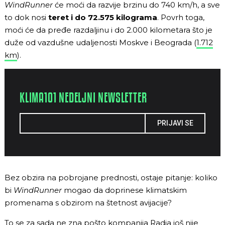
WindRunner
će moći da razvije brzinu do 740 km/h, a sve
to dok nosi
teret i do 72.575 kilograma
. Povrh toga,
moći će da pređe razdaljinu i do 2.000 kilometara što je
duže od vazdušne udaljenosti Moskve i Beograda (
1.712
km
).
KLIMA101 NEDELJNI NEWSLETTER
PRIJAVI SE
Bez obzira na pobrojane prednosti, ostaje pitanje: koliko
bi
WindRunner
mogao da doprinese klimatskim
promenama s obzirom na štetnost avijacije?
To se za sada ne zna pošto kompanija Radia još nije