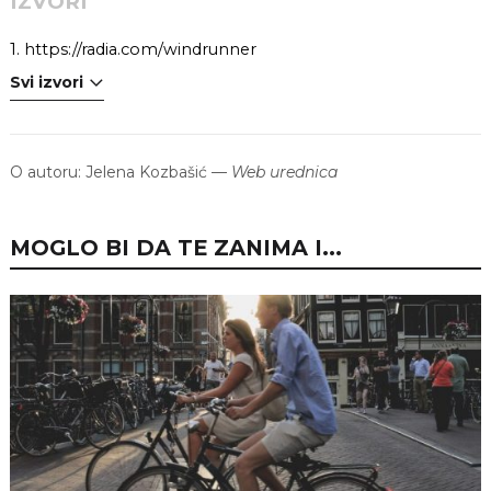
IZVORI
1.
https://radia.com/windrunner
Svi izvori
O autoru:
Jelena Kozbašić
—
Web urednica
MOGLO BI DA TE ZANIMA I...