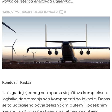
koliko će letelica emitovati ugljenika…
14/02/2025
autorka:
Jelena Kozbašić
0
Render: Radia
Iza izgradnje jednog vetroparka stoji čitava kompleksna
logistika dopremanja svih komponenti do lokacije. Danas
se to uobičajeno odvija železničkim putem ili posebnim
kamionima što može dovesti do zatvaranja puteva,