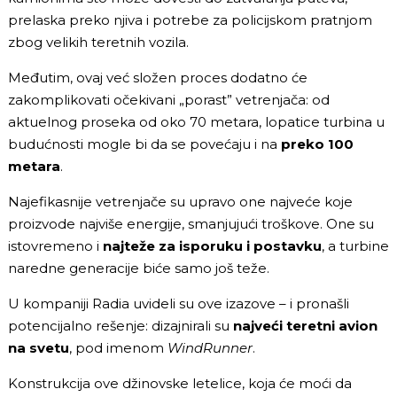
prelaska preko njiva i potrebe za policijskom pratnjom
zbog velikih teretnih vozila.
Međutim, ovaj već složen proces dodatno će
zakomplikovati očekivani „porast” vetrenjača: od
aktuelnog proseka od oko 70 metara, lopatice turbina u
budućnosti mogle bi da se povećaju i na
preko 100
metara
.
Najefikasnije vetrenjače su upravo one najveće koje
proizvode najviše energije, smanjujući troškove. One su
istovremeno i
najteže za isporuku i postavku
, a turbine
naredne generacije biće samo još teže.
U kompaniji Radia uvideli su ove izazove – i pronašli
potencijalno rešenje: dizajnirali su
najveći teretni avion
na svetu
, pod imenom
WindRunner
.
Konstrukcija ove džinovske letelice, koja će moći da