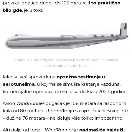
prevozi lopatice duge i do 105 metara,
i to praktično
bilo gde
, je u toku.
Pogled u „unutrašnjost” aviona za prevoz džinovskih lopatica
vetroturbina / rener: Radia
Iako su već sprovedena
opsežna testiranja u
aerotunelima
, u kojima se simulira kretanje vazduha,
komercijalne operacije očekuju se do kraja 2027. godine.
Avion
WindRunner
dugačak je 108 metara sa rasponom
krila od 80 metara. U poređenju sa njim, čak ni Boing 747
– dužine 76 metara – ne deluje više toliko impozantno.
Ali i dalje od toga…
WindRunner
je
nadmašiće najduži