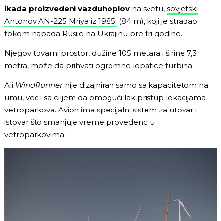
ikada proizvedeni vazduhoplov
na svetu,
sovjetski
Antonov AN-225 Mriya iz 1985.
(84 m), koji je stradao
tokom napada Rusije na Ukrajinu pre tri godine.
Njegov tovarni prostor, dužine 105 metara i širine 7,3
metra, može da prihvati ogromne lopatice turbina.
Ali
WindRunner
nije dizajniran samo sa kapacitetom na
umu, već i sa ciljem da omogući lak pristup lokacijama
vetroparkova. Avion ima specijalni sistem za utovar i
istovar što smanjuje vreme provedeno u
vetroparkovima: