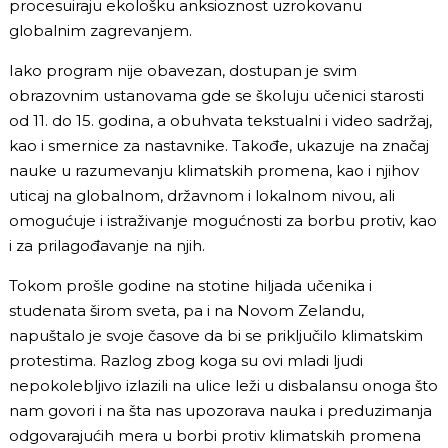
procesuiraju ekološku anksioznost uzrokovanu
globalnim zagrevanjem.
Iako program nije obavezan, dostupan je svim
obrazovnim ustanovama gde se školuju učenici starosti
od 11. do 15. godina, a obuhvata tekstualni i video sadržaj,
kao i smernice za nastavnike. Takođe, ukazuje na značaj
nauke u razumevanju klimatskih promena, kao i njihov
uticaj na globalnom, državnom i lokalnom nivou, ali
omogućuje i istraživanje mogućnosti za borbu protiv, kao
i za prilagođavanje na njih.
Tokom prošle godine na stotine hiljada učenika i
studenata širom sveta, pa i na Novom Zelandu,
napuštalo je svoje časove da bi se priključilo klimatskim
protestima. Razlog zbog koga su ovi mladi ljudi
nepokolebljivo izlazili na ulice leži u disbalansu onoga što
nam govori i na šta nas upozorava nauka i preduzimanja
odgovarajućih mera u borbi protiv klimatskih promena