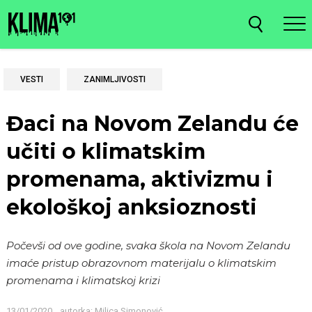
VESTI
ZANIMLJIVOSTI
Đaci na Novom Zelandu će
učiti o klimatskim
promenama, aktivizmu i
ekološkoj anksioznosti
Počevši od ove godine, svaka škola na Novom Zelandu
imaće pristup obrazovnom materijalu o klimatskim
promenama i klimatskoj krizi
13/01/2020
autorka:
Milica Simonović