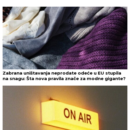
Zabrana uništavanja neprodate odeće u EU stupila
na snagu: Šta nova pravila znače za modne gigante?