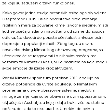
za koje su zaduženi državni funkcioneri.
Kako govori jedna studija britanskih psihologa objavljena
u septembru 2019, usled nedostatka preduzimanja
radikalnih mera za očuvanje klime i životne sredine, mladi
ljudi se osećaju izdano i napušteno od strane donosioca
odluka, što dovodi do porasta učestalosti anksioznosti i
depresije u populaciji mladih. Zbog toga, u okviru
novozelandskog klimatskog obrazovnog programa, sa
učenicima će se razgovarati i o njihovim osećanjima
vezanim za klimatsku krizu, ali i o načinima na koje mogu
svoje emocije da izraze kroz aktivizam.
Pariski klimatski sporazum potpisan 2015, apeluje na
države potpisnice da uvrste edukaciju o klimatskim
promenama u svoje obrazovne sisteme, međutim
mnoge zemlje koje su se obavezale ovim sporazumom,
uključujući i Australiju, u kojoj i dalje bukti više od stotinu
požara, do sada to nisu uradile. U nekim delovima