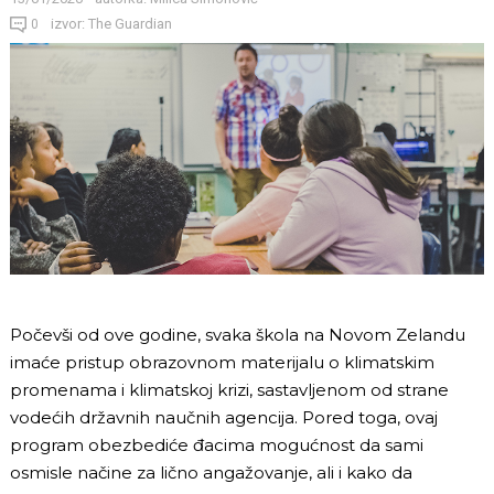
izvor: The Guardian
0
Počevši od ove godine, svaka škola na Novom Zelandu
imaće pristup obrazovnom materijalu o klimatskim
promenama i klimatskoj krizi, sastavljenom od strane
vodećih državnih naučnih agencija. Pored toga, ovaj
program obezbediće đacima mogućnost da sami
osmisle načine za lično angažovanje, ali i kako da