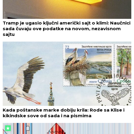
Tramp je ugasio ključni američki sajt o klimi: Naučnici
sada čuvaju ove podatke na novom, nezavisnom
sajtu
Kada poštanske marke dobiju krila: Rode sa Klise i
kikindske sove od sada i na pismima