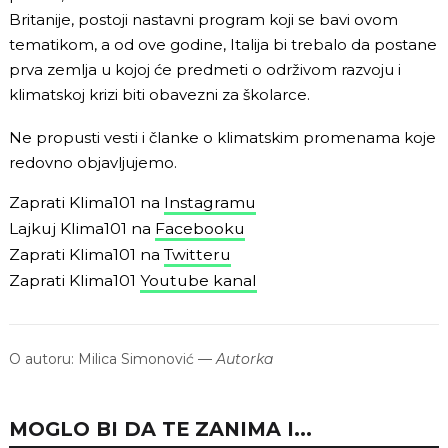
Britanije, postoji nastavni program koji se bavi ovom
tematikom, a od ove godine, Italija bi trebalo da postane
prva zemlja u kojoj će predmeti o održivom razvoju i
klimatskoj krizi biti obavezni za školarce.
Ne propusti vesti i članke o klimatskim promenama koje
redovno objavljujemo.
Zaprati Klima101 na
Instagramu
Lajkuj Klima101 na
Facebooku
Zaprati Klima101 na
Twitteru
Zaprati Klima101
Youtube kanal
O autoru:
Milica Simonović
—
Autorka
MOGLO BI DA TE ZANIMA I...