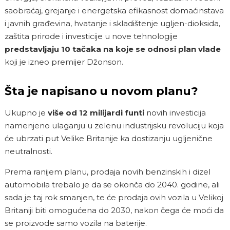
saobraćaj, grejanje i energetska efikasnost domaćinstava
i javnih građevina, hvatanje i skladištenje ugljen-dioksida,
zaštita prirode i investicije u nove tehnologije
predstavljaju 10 tačaka na koje se odnosi plan vlade
koji je izneo premijer Džonson.
Šta je napisano u novom planu?
Ukupno je
više od 12 milijardi funti
novih investicija
namenjeno ulaganju u zelenu industrijsku revoluciju koja
će ubrzati put Velike Britanije ka dostizanju ugljenične
neutralnosti.
Prema ranijem planu, prodaja novih benzinskih i dizel
automobila trebalo je da se okonča do 2040. godine, ali
sada je taj rok smanjen, te će proda
ja
ovih vozila u Velikoj
Britaniji biti omogućena do 2030, nakon čega će moći da
se proizvode samo vozila na baterije.