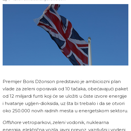
Premijer Boris Džonson predstavio je ambiciozni plan
vlade za zeleni oporavak od 10 tačaka, obećavajući paket
od 12 milijardi funti koji će se uložiti u čiste izvore energije
i hvatanje ugljen-dioksida, uz šta bi trebalo i da se otvori
oko 250.000 novih radnih mesta u energetskom sektoru.
Offshore
vetroparkovi,
zeleni
vodonik, nuklearna
energija, električna vozila, javni prevoz, vazdušni i vodeni