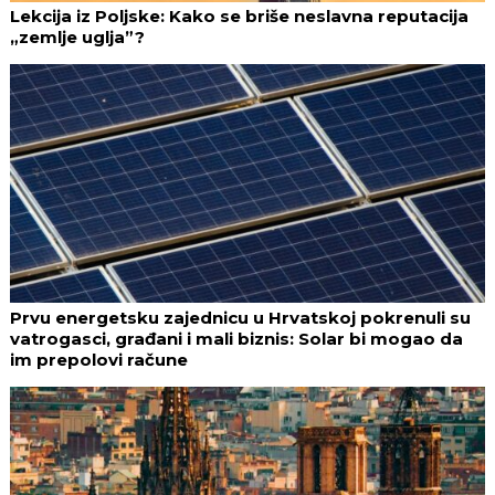
Lekcija iz Poljske: Kako se briše neslavna reputacija
„zemlje uglja”?
Prvu energetsku zajednicu u Hrvatskoj pokrenuli su
vatrogasci, građani i mali biznis: Solar bi mogao da
im prepolovi račune