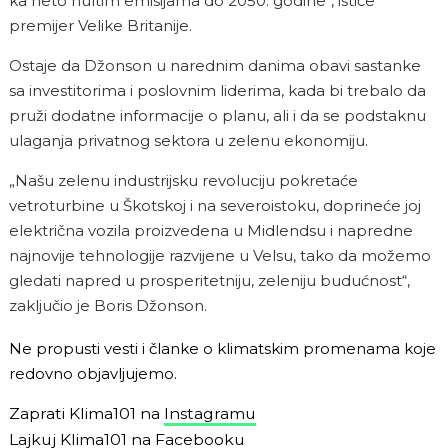
ka neto nultim emisijama do 2050. godine“, ističe
premijer Velike Britanije.
Ostaje da Džonson u narednim danima obavi sastanke
sa investitorima i poslovnim liderima, kada bi trebalo da
pruži dodatne informacije o planu, ali i da se podstaknu
ulaganja privatnog sektora u zelenu ekonomiju.
„Našu zelenu industrijsku revoluciju pokretaće
vetroturbine u Škotskoj i na severoistoku, doprineće joj
električna vozila proizvedena u Midlendsu i napredne
najnovije tehnologije razvijene u Velsu, tako da možemo
gledati napred u prosperitetniju, zeleniju budućnost“,
zaključio je Boris Džonson.
Ne propusti vesti i članke o klimatskim promenama koje
redovno objavljujemo.
Zaprati Klima101 na
Instagramu
Lajkuj Klima101 na
Facebooku