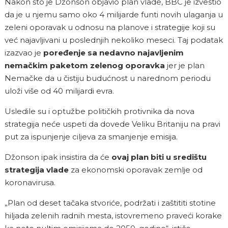
Nakon što je Džonson objavio plan vlade, BBC je izvestio
da je u njemu samo oko 4 milijarde funti novih ulaganja u
zeleni oporavak u odnosu na planove i strategije koji su
već najavljivani u poslednjih nekoliko meseci. Taj podatak
izazvao je
poređenje sa nedavno najavljenim
nemačkim paketom zelenog oporavka
jer je plan
Nemačke da u čistiju budućnost u narednom periodu
uloži više od 40 milijardi evra.
Usledile su i optužbe političkih protivnika da nova
strategija neće uspeti da dovede Veliku Britaniju na pravi
put za ispunjenje ciljeva za smanjenje emisija.
Džonson ipak insistira da će
ovaj plan biti u središtu
strategija vlade
za ekonomski oporavak zemlje od
koronavirusa.
„Plan od deset tačaka stvoriće, podržati i zaštititi stotine
hiljada zelenih radnih mesta, istovremeno praveći korake