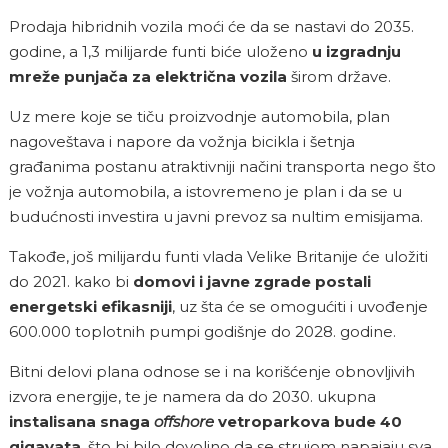
Prodaja hibridnih vozila moći će da se nastavi do 2035.
godine, a 1,3 milijarde funti biće uloženo
u izgradnju
mreže punjača za električna vozila
širom države.
Uz mere koje se tiču proizvodnje automobila, plan
nagoveštava i napore da vožnja bicikla i šetnja
građanima postanu atraktivniji načini transporta nego što
je vožnja automobila, a istovremeno je plan i da se u
budućnosti investira u javni prevoz sa nultim emisijama.
Takođe, još milijardu funti vlada Velike Britanije će uložiti
do 2021. kako bi
domovi i javne zgrade postali
energetski efikasniji
, uz šta će se omogućiti i uvođenje
600.000 toplotnih pumpi godišnje do 2028. godine.
Bitni delovi plana odnose se i na korišćenje obnovljivih
izvora energije, te je namera da do 2030. ukupna
instalisana snaga
offshore
vetroparkova bude 40
gigavata
, što bi bilo dovoljno da se strujom napajaju sva