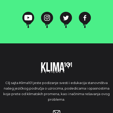
Cilj sajta Klima101 jeste podizanje svesti i edukacija stanovništva
našeg jezičkog područja o uzrocima, posledicama i opasnostima
koje prete od klimatskih promena, kao i načinima rešavanja ovog
problema.