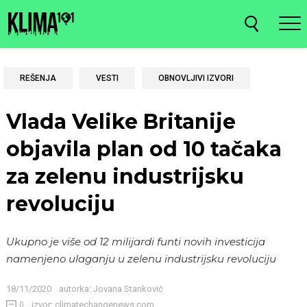
REŠENJA
VESTI
OBNOVLJIVI IZVORI
Vlada Velike Britanije
objavila plan od 10 tačaka
za zelenu industrijsku
revoluciju
Ukupno je više od 12 milijardi funti novih investicija
namenjeno ulaganju u zelenu industrijsku revoluciju
18/11/2020
autorka:
Jovana Stanković
izvor: climatechangenews.com
0