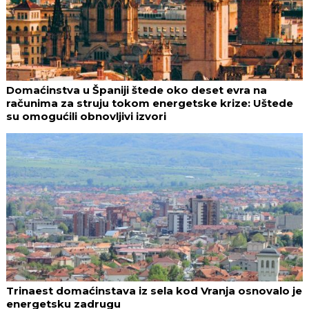
Domaćinstva u Španiji štede oko deset evra na
računima za struju tokom energetske krize: Uštede
su omogućili obnovljivi izvori
Trinaest domaćinstava iz sela kod Vranja osnovalo je
energetsku zadrugu