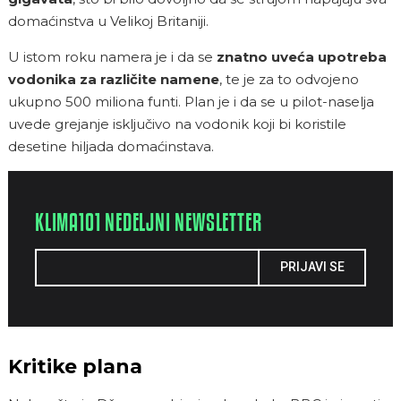
domaćinstva u Velikoj Britaniji.
U istom roku namera je i da se
znatno uveća upotreba
vodonika za različite namene
, te je za to odvojeno
ukupno 500 miliona funti. Plan je i da se u pilot-naselja
uvede grejanje isključivo na vodonik koji bi koristile
desetine hiljada domaćinstava.
KLIMA101 NEDELJNI NEWSLETTER
PRIJAVI SE
Kritike plana