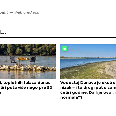
bašić
—
Web urednica
..
ji, toplotnih talasa danas
Vodostaj Dunava je ekstr
tiri puta više nego pre 50
nizak – i to drugi put u sa
a
četiri godine. Da li je ovo 
normala”?