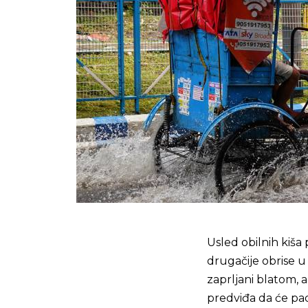
Usled obilnih kiša
drugačije obrise 
zaprljani blatom, 
predviđa da će pad