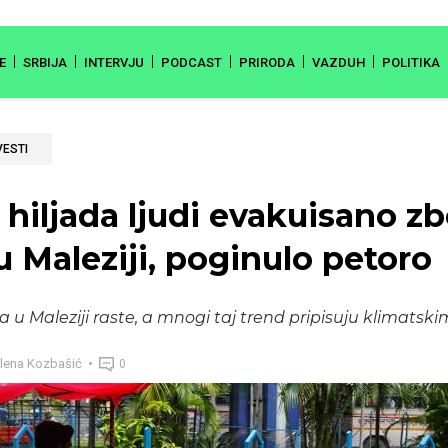
E
SRBIJA
INTERVJU
PODCAST
PRIRODA
VAZDUH
POLITIKA
VESTI
 hiljada ljudi evakuisano z
u Maleziji, poginulo petoro
a u Maleziji raste, a mnogi taj trend pripisuju klimat
lena Kozbašić
0