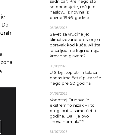
sadnica”: Pre nego što
se obradujete, reč je o
naslovu iz novina iz
 je
davne 1946. godine
. Do
06/08/2026
eznih
Savet za vrućine je:
klimatizovane prostorije i
boravak kod kuće. Ali šta
je sa ljudima koji nemaju
 i
krov nad glavom?
ezona
05/08/2026
,
U Srbiji, toplotnih talasa
danas ima četiri puta više
nego pre 50 godina
04/08/2026
Vodostaj Dunava je
ekstremno nizak – i to
drugi put u samo četiri
godine. Da li je ovo
„nova normala”?
31/07/2026