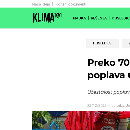
Naša ideja
Korisni dokumenti
NAUKA
REŠENJA
POSLEDIC
POSLEDICE
Preko 70
poplava 
Učestalost poplav
22/12/2022
autorka:
Je