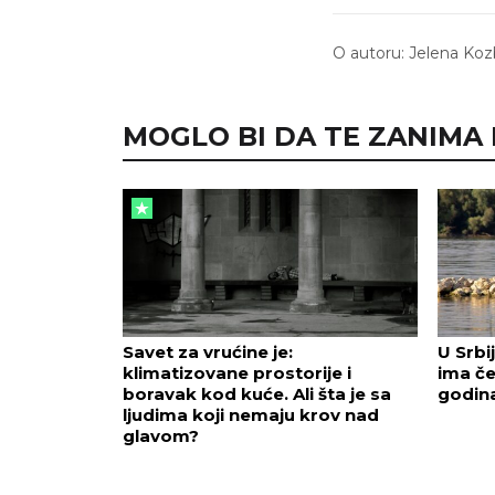
O autoru:
Jelena Koz
MOGLO BI DA TE ZANIMA I.
Savet za vrućine je:
U Srbi
klimatizovane prostorije i
ima če
boravak kod kuće. Ali šta je sa
godin
ljudima koji nemaju krov nad
glavom?