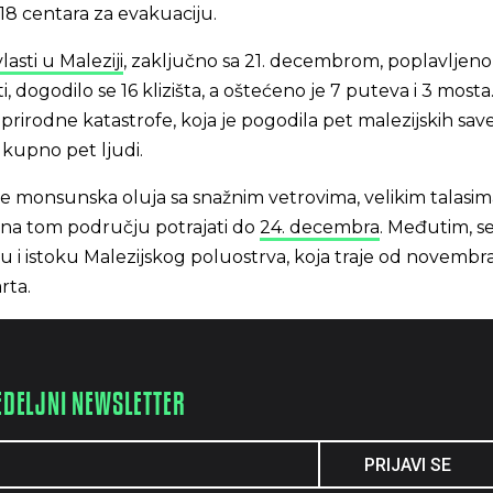
418 centara za evakuaciju.
lasti u Maleziji
, zaključno sa 21. decembrom, poplavljeno
 dogodilo se 16 klizišta, a oštećeno je 7 puteva i 3 mosta
prirodne katastrofe, koja je pogodila pet malezijskih sav
kupno pet ljudi.
e monsunska oluja sa snažnim vetrovima, velikim talasima
na tom području potrajati do
24. decembra
. Međutim, s
i istoku Malezijskog poluostrva, koja traje od novembra
rta.
EDELJNI NEWSLETTER
PRIJAVI SE