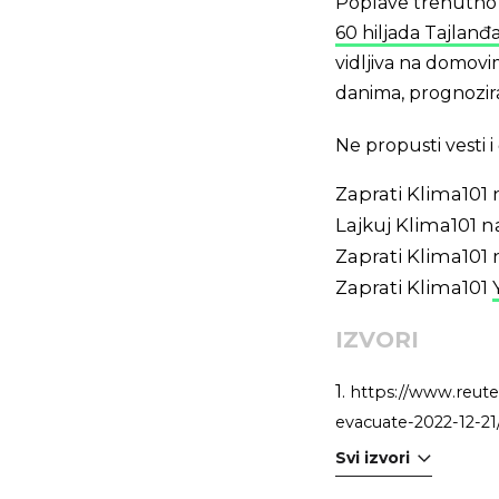
Poplave trenutno 
60 hiljada Tajlanđ
vidljiva na domovi
danima, prognozir
Ne propusti vesti
Zaprati Klima101
Lajkuj Klima101 
Zaprati Klima101
Zaprati Klima101
IZVORI
1.
https://www.reute
evacuate-2022-12-21
Svi izvori