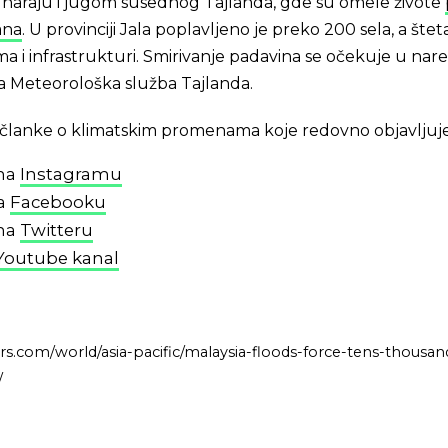
haraju i jugom susednog Tajlanda, gde su omele živote
ana
. U provinciji Jala poplavljeno je preko 200 sela, a šteta
ma i infrastrukturi. Smirivanje padavina se očekuje u na
a Meteorološka služba Tajlanda.
 i članke o klimatskim promenama koje redovno objavljuj
 na
Instagramu
na
Facebooku
 na
Twitteru
Youtube kanal
rs.com/world/asia-pacific/malaysia-floods-force-tens-thousan
/