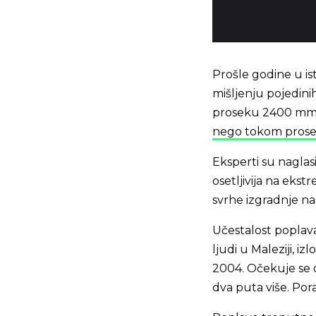
Prošle godine u is
mišljenju pojedini
proseku 2400 mm k
nego tokom pros
Eksperti su naglasi
osetljivija na eks
svrhe izgradnje nas
Učestalost poplava
ljudi u Maleziji, i
2004. Očekuje se d
dva puta više. Por