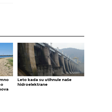
emno
Leto kada su utihnule naše
mo
hidroelektrane
„nova