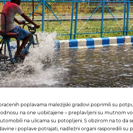
 praćenih poplavama malezijski gradovi poprimili su pot
u odnosu na one uobičajene – preplavljeni su mutnom v
automobili na ulicama su potopljeni. S obzirom na to da s
avine i poplave potrajati, nadležni organi rasporedili su 