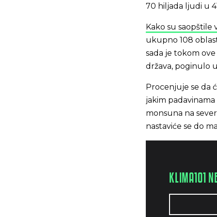
70 hiljada ljudi u 
Kako su saopštile v
ukupno 108 oblasti,
sada je tokom ove 
država, poginulo u
Procenjuje se da ć
jakim padavinama 
monsuna na severu 
nastaviće se do ma
KLIMA101 N