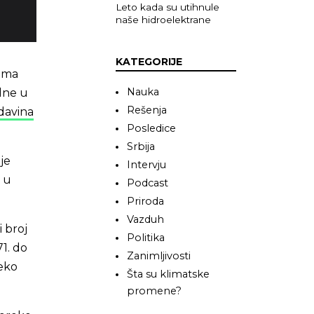
Leto kada su utihnule
naše hidroelektrane
KATEGORIJE
rema
Nauka
dne u
Rešenja
davina
Posledice
Srbija
je
Intervju
 u
Podcast
Priroda
Vazduh
i broj
Politika
71. do
Zanimljivosti
reko
Šta su klimatske
promene?