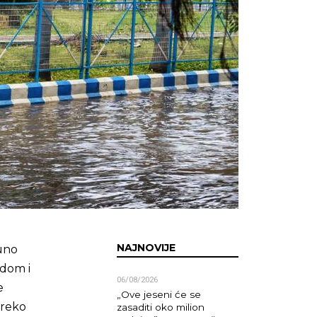
NAJNOVIJE
puno
odom i
06/08/2026
e
„Ove jeseni će se
preko
zasaditi oko milion