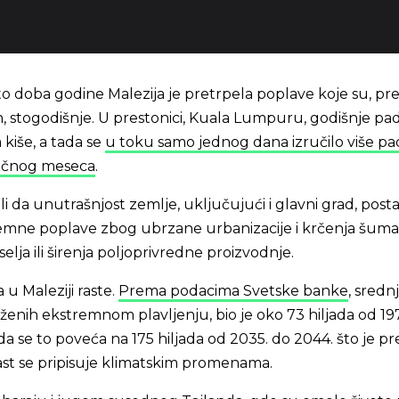
to doba godine Malezija je pretrpela poplave koje su, p
h, stogodišnje. U prestonici, Kuala Lumpuru, godišnje pa
iše, a tada se
u toku samo jednog dana izručilo više pa
ečnog meseca
.
li da unutrašnjost zemlje, uključujući i glavni grad, posta
tremne poplave zbog ubrzane urbanizacije i krčenja šuma
elja ili širenja poljoprivredne proizvodnje.
 u Maleziji raste.
Prema podacima Svetske banke
, srednj
zloženih ekstremnom plavljenju, bio je oko 73 hiljada od 19
a se to poveća na 175 hiljada od 2035. do 2044. što je p
ast se pripisuje klimatskim promenama.