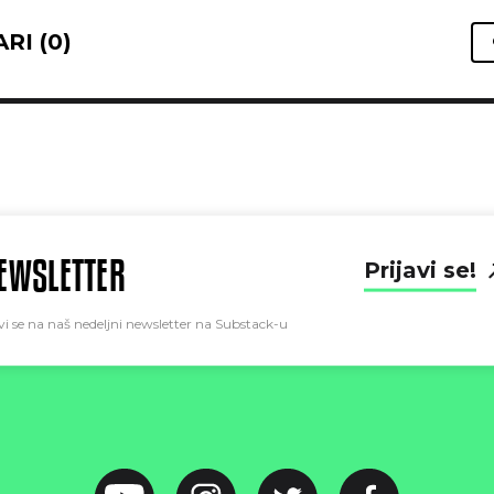
RI (0)
EWSLETTER
Prijavi se!
vi se na naš nedeljni newsletter na Substack-u