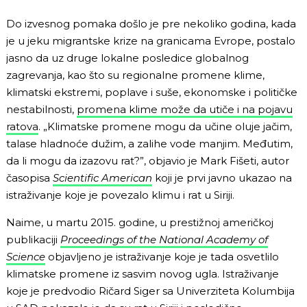
Do izvesnog pomaka došlo je pre nekoliko godina, kada
je u jeku migrantske krize na granicama Evrope, postalo
jasno da uz druge lokalne posledice globalnog
zagrevanja, kao što su regionalne promene klime,
klimatski ekstremi, poplave i suše, ekonomske i političke
nestabilnosti,
promena klime može da utiče i na pojavu
ratova
. „Klimatske promene mogu da učine oluje jačim,
talase hladnoće dužim, a zalihe vode manjim. Međutim,
da li mogu da izazovu rat?”, objavio je Mark Fišeti, autor
časopisa
Scientific American
koji je prvi javno ukazao na
istraživanje koje je povezalo klimu i rat u Siriji.
Naime, u martu 2015. godine, u prestižnoj američkoj
publikaciji
Proceedings of the National Academy of
Science
objavljeno je istraživanje koje je tada osvetlilo
klimatske promene iz sasvim novog ugla. Istraživanje
koje je predvodio Ričard Siger sa Univerziteta Kolumbija