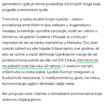
generatori i gde je klima poslednja od brojnih briga koja
pogađa unesrećene ljude.
Trenutno u svetu bukte brojni sukobi – nakon
povlačenja američkih trupa, talibani u Avganistanu
osvajaju poslednja uporišta opozicije, vode se i ratovi u
Jemenu, na granici Sudana i Etiopije, a u toku je i
neprekinuti rat sa narko-kartelima u Meksiku. Ovi, stari
sukobi odneli su više hiljada žrtava samo ove godine, ali
ako se uzme u obzir definicija Ujedinjenih nacija da rat
podrazumeva sukob sa više od 100 žrtava,
trenutno se
na planeti vodi čak oko 40 ratova
. U svakom od njih,
otškrinuta su vrata pakla. Ljudski život je nesiguran, a
budućnost neizvesna. U međuvremenu, gore, na nebu,
koncentracija ugljen-dioksida i dalje raste.
Ne propusti vesti i članke o klimatskim promenama koje
redovno objavljujemo.