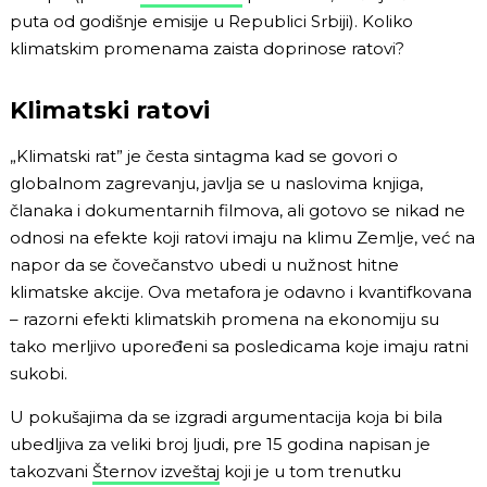
puta od godišnje emisije u Republici Srbiji). Koliko
klimatskim promenama zaista doprinose ratovi?
Klimatski ratovi
„Klimatski rat” je česta sintagma kad se govori o
globalnom zagrevanju, javlja se u naslovima knjiga,
članaka i dokumentarnih filmova, ali gotovo se nikad ne
odnosi na efekte koji ratovi imaju na klimu Zemlje, već na
napor da se čovečanstvo ubedi u nužnost hitne
klimatske akcije. Ova metafora je odavno i kvantifkovana
– razorni efekti klimatskih promena na ekonomiju su
tako merljivo upoređeni sa posledicama koje imaju ratni
sukobi.
U pokušajima da se izgradi argumentacija koja bi bila
ubedljiva za veliki broj ljudi, pre 15 godina napisan je
takozvani
Šternov izveštaj
koji je u tom trenutku