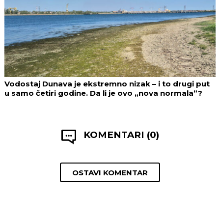
Vodostaj Dunava je ekstremno nizak – i to drugi put
u samo četiri godine. Da li je ovo „nova normala”?
KOMENTARI (0)
OSTAVI KOMENTAR