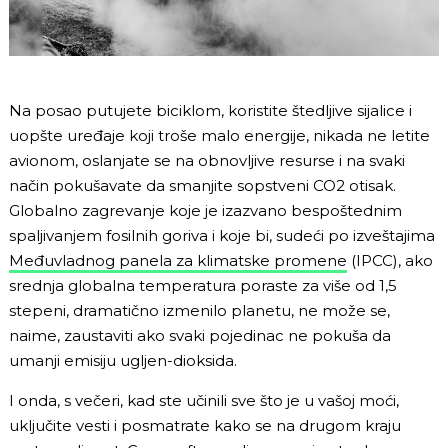
Na posao putujete biciklom, koristite štedljive sijalice i
uopšte uređaje koji troše malo energije, nikada ne letite
avionom, oslanjate se na obnovljive resurse i na svaki
način pokušavate da smanjite sopstveni CO2 otisak.
Globalno zagrevanje koje je izazvano bespoštednim
spaljivanjem fosilnih goriva i koje bi, sudeći po izveštajima
Međuvladnog panela za klimatske promene
(IPCC), ako
srednja globalna temperatura poraste za više od 1,5
stepeni, dramatično izmenilo planetu, ne može se,
naime, zaustaviti ako svaki pojedinac ne pokuša da
umanji emisiju ugljen-dioksida.
I onda, s večeri, kad ste učinili sve što je u vašoj moći,
uključite vesti i posmatrate kako se na drugom kraju