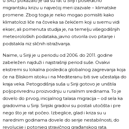
u SAD pokazalo je da su rat u Siriji i posledično
migrantsku krizu u najvećoj meri izazvale – klimatske
promene. Zbog toga je neko mogao pomisliti kako
klimatolozi liče na čoveka sa čekićem koji u svemu vidi
ekser, ali pomenuta studija je, na temelju višegodišnjih
meteoroloških podataka, javno otvorila ovo pitanje i
podstakla niz sličnih istraživanja.
Naime, u Siriji je u periodu od 2006. do 2011. godine
zabeležen najduži i najstrašniji period suše. Ovakvi
ekstremi su lokalna posledica globalnog zagrevanja koja
će na Bliskom istoku i na Mediteranu biti sve učestalija do
kraja veka. Petogodišnja suša u Siriji gotovo je uništila
poljoprivrednu proizvodnju u ruralnim sredinama. To je
dovelo do prvog, inicijalnog talasa migracija – od sela ka
gradovima u Siriji. Sirijski gradovi su postali utočišta i pre
nego što je rat počeo. Izbeglice, glad i kriza su u
narednim godinama dovele do serije nestabilnosti, do
revolucije i potonjeg stravičnog građanskog rata.