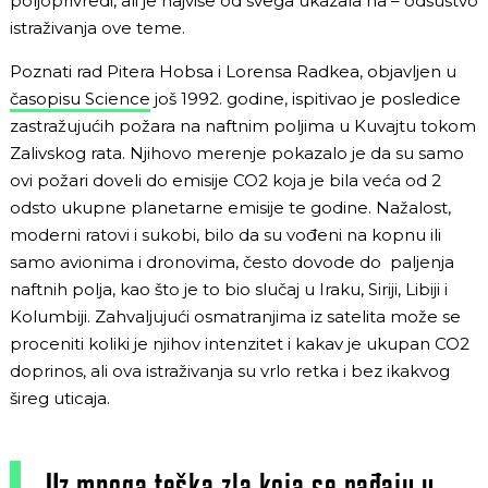
poljoprivredi, ali je najviše od svega ukazala na – odsustvo
istraživanja ove teme.
Poznati rad Pitera Hobsa i Lorensa Radkea, objavljen u
časopisu Science
još 1992. godine, ispitivao je posledice
zastražujućih požara na naftnim poljima u Kuvajtu tokom
Zalivskog rata. Njihovo merenje pokazalo je da su samo
ovi požari doveli do emisije CO2 koja je bila veća od 2
odsto ukupne planetarne emisije te godine. Nažalost,
moderni ratovi i sukobi, bilo da su vođeni na kopnu ili
samo avionima i dronovima, često dovode do paljenja
naftnih polja, kao što je to bio slučaj u Iraku, Siriji, Libiji i
Kolumbiji. Zahvaljujući osmatranjima iz satelita može se
proceniti koliki je njihov intenzitet i kakav je ukupan CO2
doprinos, ali ova istraživanja su vrlo retka i bez ikakvog
šireg uticaja.
Uz mnoga teška zla koja se rađaju u