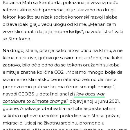
Katarina Mah sa Stenforda, pokazana je veza između
ratova i klimatskih promena, ali je ukazano da drugi
faktori kao što su nizak socioekonomski razvoj i slaba
država ipak igraju veću ulogu od klime. „Mehanizam
veze klima-rat i dalje je nepredvidljiv”, navode istraživači
sa Stenforda.
Na drugoj strani, pitanje kako ratovi utiču na klimu, a ne
klima na ratove, gotovo je sasvim neistraženo, ma kako,
zapravo, bilo očigledno da se tokom oružanih sukoba
emituje znatna količina CO2. „Moramo mnogo bolje da
razumemo klimatsku cenu rata ako želimo da zaista
prepoznamo puteve kojima ćemo smanjiti emisije”,
navodi CEOBS u detaljnoj analizi
How does war
contribute to climate change?
objavljenoj u junu 2021.
godine. Analiza je obuhvatila različite aspekte ratnih
sukoba i njihove raznolike posledice kao što su požari,
migracije, uticaj na životnu sredinu, promene u