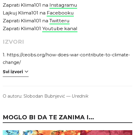
Zaprati Klima101 na
Instagramu
Lajkuj Klima101 na
Facebooku
Zaprati Klima101 na
Twitteru
Zaprati Klima101
Youtube kanal
IZVORI
1.
https://ceobs.org/how-does-war-contribute-to-climate-
change/
Svi izvori
O autoru:
Slobodan Bubnjević
—
Urednik
MOGLO BI DA TE ZANIMA I...