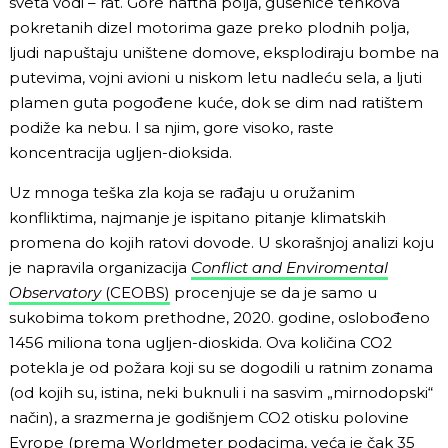
sveta vodi – rat. Gore naftna polja, gusenice tenkova
pokretanih dizel motorima gaze preko plodnih polja,
ljudi napuštaju uništene domove, eksplodiraju bombe na
putevima, vojni avioni u niskom letu nadleću sela, a ljuti
plamen guta pogođene kuće, dok se dim nad ratištem
podiže ka nebu. I sa njim, gore visoko, raste
koncentracija ugljen-dioksida.
Uz mnoga teška zla koja se rađaju u oružanim
konfliktima, najmanje je ispitano pitanje klimatskih
promena do kojih ratovi dovode. U skorašnjoj analizi koju
je napravila organizacija
Conflict and Enviromental
Observatory
(CEOBS)
procenjuje se da je samo u
sukobima tokom prethodne, 2020. godine, oslobođeno
1456 miliona tona ugljen-dioskida. Ova količina CO2
potekla je od požara koji su se dogodili u ratnim zonama
(od kojih su, istina, neki buknuli i na sasvim „mirnodopski“
način), a srazmerna je godišnjem CO2 otisku polovine
Evrope (prema
Worldmeter
podacima, veća je čak 35