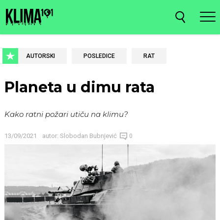
AUTORSKI
POSLEDICE
RAT
Planeta u dimu rata
Kako ratni požari utiču na klimu?
13/09/2021
autor:
Slobodan Bubnjević
0