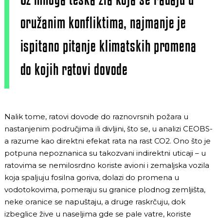
oružanim konfliktima, najmanje je
ispitano pitanje klimatskih promena
do kojih ratovi dovode
Nalik tome, ratovi dovode do raznovrsnih požara u
nastanjenim područjima ili divljini, što se, u analizi CEOBS-
a razume kao direktni efekat rata na rast CO2. Ono što je
potpuna nepoznanica su takozvani indirektni uticaji – u
ratovima se nemilosrdno koriste avioni i zemaljska vozila
koja spaljuju fosilna goriva, dolazi do promena u
vodotokovima, pomeraju su granice plodnog zemljišta,
neke oranice se napuštaju, a druge raskrčuju, dok
izbeglice žive u naseljima gde se pale vatre, koriste