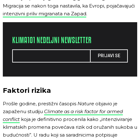
Migracija se nakon toga nastavila, ka Evropi, pojačavajući
intenzivni priliv migranata na Zapad
.
KLIMA101 NEDELJNI NEWSLETTER
PRIJAVI SE
Faktori rizika
Prošle godine, prestižni časopis
Nature
objavio je
zapaženu studiju
Climate as a risk factor for armed
conflict
koja je definitivno procenila kako „intenziviranje
klimatskih promena povećava rizik od oružanih sukoba u
budućnosti”. U radu koji sa saradnicima potpisuje