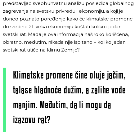
predstavljao sveobuhvatnu analizu posledica globalnog
zagrevanja na svetsku privredu i ekonomiju, a koji je
doneo poznato poređenje kako će klimatske promene
do sredine 21. veka ekonomiju koštati koliko i jedan
svetski rat. Mada je ova informacija naširoko korišćena,
obratno, međutim, nikada nije ispitano – koliko jedan
svetski rat utiče na klimu Zemlje?
Klimatske promene čine oluje jačim,
talase hladnoće dužim, a zalihe vode
manjim. Međutim, da li mogu da
izazovu rat?