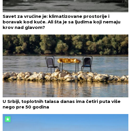
Savet za vrućine je: klimatizovane prostorije i
boravak kod kuće. Ali šta je sa ljudima koji nemaju
krov nad glavom?
U Srbiji, toplotnih talasa danas ima četiri puta više
nego pre 50 godina