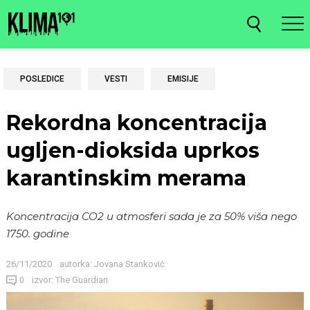
POSLEDICE
VESTI
EMISIJE
Rekordna koncentracija
ugljen-dioksida uprkos
karantinskim merama
Koncentracija CO2 u atmosferi sada je za 50% viša nego
1750. godine
26/11/2020
autorka:
Jovana Stanković
izvor: The Guardian
0