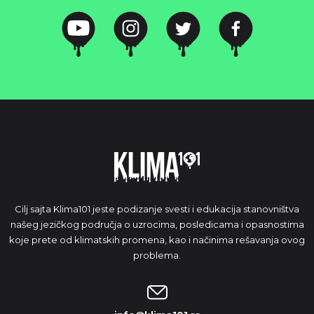
Cilj sajta Klima101 jeste podizanje svesti i edukacija stanovništva
našeg jezičkog područja o uzrocima, posledicama i opasnostima
koje prete od klimatskih promena, kao i načinima rešavanja ovog
problema.