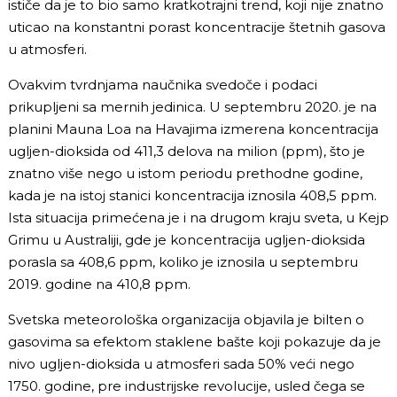
ističe da je to bio samo kratkotrajni trend, koji nije znatno
uticao na konstantni porast koncentracije štetnih gasova
u atmosferi.
Ovakvim tvrdnjama naučnika svedoče i podaci
prikupljeni sa mernih jedinica. U septembru 2020. je na
planini Mauna Loa na Havajima izmerena koncentracija
ugljen-dioksida od 411,3 delova na milion (ppm), što je
znatno više nego u istom periodu prethodne godine,
kada je na istoj stanici koncentracija iznosila 408,5 ppm.
Ista situacija primećena je i na drugom kraju sveta, u Kejp
Grimu u Australiji, gde je koncentracija ugljen-dioksida
porasla sa 408,6 ppm, koliko je iznosila u septembru
2019. godine na 410,8 ppm.
Svetska meteorološka organizacija objavila je bilten o
gasovima sa efektom staklene bašte koji pokazuje da je
nivo ugljen-dioksida u atmosferi sada 50% veći nego
1750. godine, pre industrijske revolucije, usled čega se