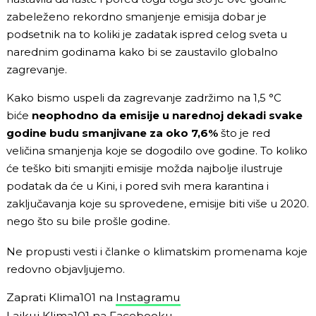
zabeleženo rekordno smanjenje emisija dobar je
podsetnik na to koliki je zadatak ispred celog sveta u
narednim godinama kako bi se zaustavilo globalno
zagrevanje.
Kako bismo uspeli da zagrevanje zadržimo na 1,5 °C
biće
neophodno da emisije u narednoj dekadi svake
godine budu smanjivane za oko 7,6%
što je red
veličina smanjenja koje se dogodilo ove godine. To koliko
će teško biti smanjiti emisije možda najbolje ilustruje
podatak da će u Kini, i pored svih mera karantina i
zaključavanja koje su sprovedene, emisije biti više u 2020.
nego što su bile prošle godine.
Ne propusti vesti i članke o klimatskim promenama koje
redovno objavljujemo.
Zaprati Klima101 na
Instagramu
Lajkuj Klima101 na
Facebooku