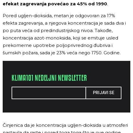
efekat zagrevanja povećao za 45% od 1990
.
Pored ugljen-dioksida, metan je odgovoran za 17%
efekta zagrevanja, a njegova koncentracija je sada dva i
po puta veća od predindustrijskog nivoa. Takođe,
koncentracija azot-monoksida, koji se emituje usled
prekomerne upotrebe poljoprivrednog đubriva i
šumskih požara, sada je 23% veća nego 1750. Godine.
KLIMA101 NEDELJNI NEWSLETTER
PRIJAVI SE
Činjenica da je koncentracija ugljen-dioksida u atmosferi
nastavila da raste i pored toga toga što je ove godine