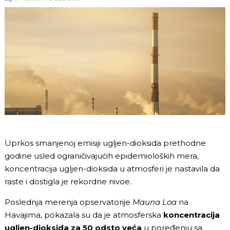
Uprkos smanjenoj emisiji ugljen-dioksida prethodne
godine usled ograničivajućih epidemioloških mera,
koncentracija ugljen-dioksida u atmosferi je nastavila da
raste i dostigla je rekordne nivoe.
Poslednja merenja opservatorije
Mauna Loa
na
Havajima, pokazala su da je atmosferska
koncentracija
ugljen-dioksida za 50 odsto veća
u poređenju sa