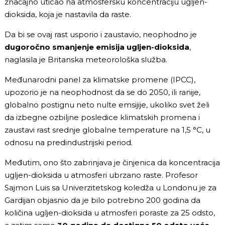
značajno uticao na atmosfersku koncentraciju ugljen-
dioksida, koja je nastavila da raste.
Da bi se ovaj rast usporio i zaustavio, neophodno je
dugoročno smanjenje emisija ugljen-dioksida
,
naglasila je Britanska meteorološka služba.
Međunarodni panel za klimatske promene (IPCC),
upozorio je na neophodnost da se do 2050, ili ranije,
globalno postignu neto nulte emsijije, ukoliko svet želi
da izbegne ozbiljne posledice klimatskih promena i
zaustavi rast srednje globalne temperature na 1,5 °C, u
odnosu na predindustrijski period.
Međutim, ono što zabrinjava je činjenica da koncentracija
ugljen-dioksida u atmosferi ubrzano raste. Profesor
Sajmon Luis sa Univerzitetskog koledža u Londonu je za
Gardijan objasnio da je bilo potrebno 200 godina da
količina ugljen-dioksida u atmosferi poraste za 25 odsto,