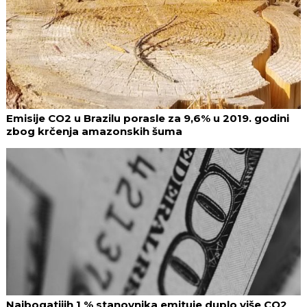
Emisije CO2 u Brazilu porasle za 9,6% u 2019. godini
zbog krčenja amazonskih šuma
Najbogatijih 1 % stanovnika emituje duplo više CO2