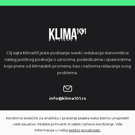
Cilj sajta Klima101 jeste podizanje svesti i edukacija stanovništva
našeg jezičkog područja o uzrocima, posledicama i opasnostima
koje prete od klimatskih promena, kao i načinima rešavanja ovog
problema.
info@klima101.rs
NAŠA IDEJA
Koristimo kolačiće za analitiku i praćenje poseta kako bismo unapredili
vaše iskustvo. Možete prihvatiti ili odbiti njihovo korišćenje. Više
informacija u našoj
politici privatnosti.