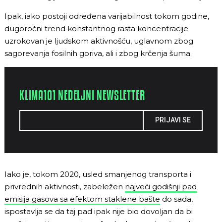
Ipak, iako postoji određena varijabilnost tokom godine,
dugoročni trend konstantnog rasta koncentracije
uzrokovan je ljudskom aktivnošću, uglavnom zbog
sagorevanja fosilnih goriva, ali i zbog krčenja šuma.
KLIMA101 NEDELJNI NEWSLETTER
PRIJAVI SE
Iako je, tokom 2020, usled smanjenog transporta i
privrednih aktivnosti, zabeležen
najveći godišnji pad
emisija gasova sa efektom staklene bašte
do sada,
ispostavlja se da taj pad ipak nije bio dovoljan da bi