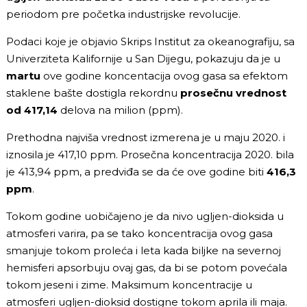
periodom pre početka industrijske revolucije.
Podaci koje je objavio Skrips Institut za okeanografiju, sa
Univerziteta Kalifornije u San Dijegu, pokazuju da je u
martu
ove godine koncentacija ovog gasa sa efektom
staklene bašte dostigla rekordnu
prosečnu vrednost
od 417,14
delova na milion (ppm).
Prethodna najviša vrednost izmerena je u maju 2020. i
iznosila je 417,10 ppm. Prosečna koncentracija 2020. bila
je 413,94 ppm, a predviđa se da će ove godine biti
416,3
ppm
.
Tokom godine uobičajeno je da nivo ugljen-dioksida u
atmosferi varira, pa se tako koncentracija ovog gasa
smanjuje tokom proleća i leta kada biljke na severnoj
hemisferi apsorbuju ovaj gas, da bi se potom povećala
tokom jeseni i zime. Maksimum koncentracije u
atmosferi ugljen-dioksid dostigne tokom aprila ili maja.