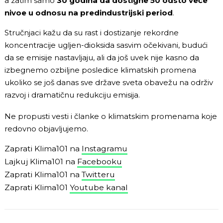
a zatim samo
30 godina da dostigne 50 odsto veće
nivoe u odnosu na predindustrijski period
.
Stručnjaci kažu da su rast i dostizanje rekordne
koncentracije ugljen-dioksida sasvim očekivani, budući
da se emisije nastavljaju, ali da još uvek nije kasno da
izbegnemo ozbiljne posledice klimatskih promena
ukoliko se još danas sve države sveta obavežu na održiv
razvoj i dramatičnu redukciju emisija.
Ne propusti vesti i članke o klimatskim promenama koje
redovno objavljujemo.
Zaprati Klima101 na
Instagramu
Lajkuj Klima101 na
Facebooku
Zaprati Klima101 na
Twitteru
Zaprati Klima101
Youtube kanal