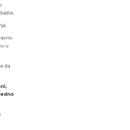
o
 bašte.
ja.
ravno
nu u
je da
ni,
 jedno
i
u