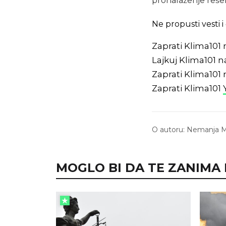
pronalaženje rešen
Ne propusti vesti
Zaprati Klima101
Lajkuj Klima101 
Zaprati Klima101
Zaprati Klima101
O autoru:
Nemanja Mi
MOGLO BI DA TE ZANIMA I.