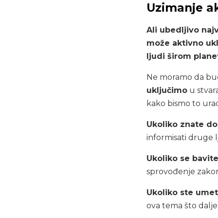
Uzimanje ak
Ali ubedljivo na
može aktivno ukl
ljudi širom plane
Ne moramo da bud
uključimo
u stvar
kako bismo to uradi
Ukoliko znate do
informisati druge l
Ukoliko se bavit
sprovođenje zakon
Ukoliko ste umet
ova tema što dalje