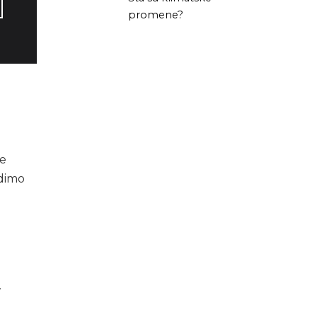
promene?
se
udimo
.