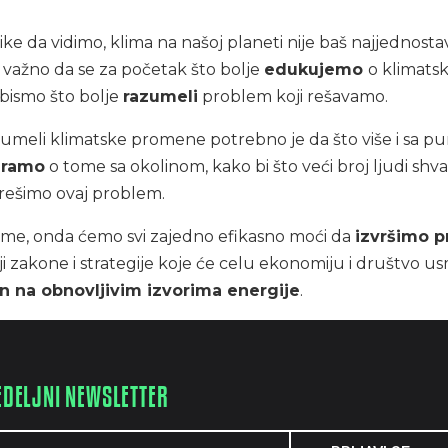
ike da vidimo, klima na našoj planeti nije baš najjednosta
e važno da se za početak što bolje
edukujemo
o klimats
ismo što bolje
razumeli
problem koji rešavamo.
umeli klimatske promene potrebno je da što više i sa p
aramo
o tome sa okolinom, kako bi što veći broj ljudi shva
 rešimo ovaj problem.
me, onda ćemo svi zajedno efikasno moći da
izvršimo pr
i zakone i strategije koje će celu ekonomiju i društvo us
n na obnovljivim izvorima energije
.
EDELJNI NEWSLETTER