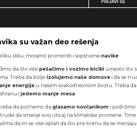
PRIJAVI SE
vika su važan deo rešenja
eliku sliku, moramo promeniti i sopstvene
navike
.
dimo da što više
pešačimo i vozimo bicikl
umesto što 
ma. Treba da bolje
izolujemo naše domove
i da se tr
anje energije
u našem svakodnevnom životu. Treba da
ishranu i
jedemo manje mesa
.
e, treba da počnemo da
glasamo novčanikom
i podržimo
 trude da smanje svoj uticaj na klimatske promene. Time
talima da im se više isplati da što pre krenu da se menjaju