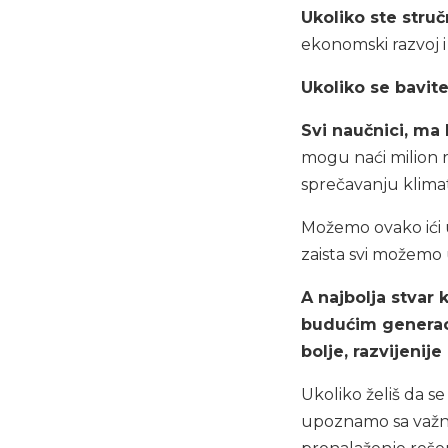
Ukoliko ste stru
ekonomski razvoj i
Ukoliko se bavi
Svi naučnici, ma
mogu naći milion 
sprečavanju klima
Možemo ovako ići u
zaista svi možemo 
A najbolja stvar
budućim generaci
bolje, razvijenije
Ukoliko želiš da s
upoznamo sa važno