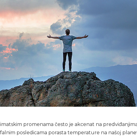
klimatskim promenama često je akcenat na predviđanjim
alnim posledicama porasta temperature na našoj planeti