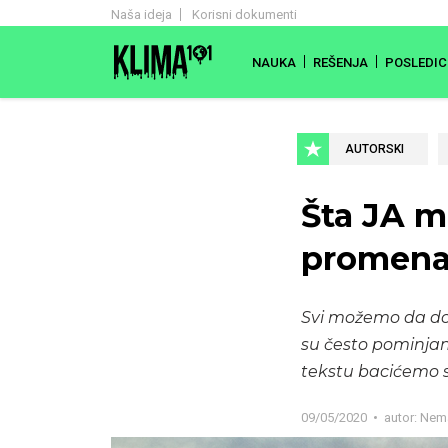
Naša ideja
Korisni dokumenti
NAUKA
REŠENJA
POSLEDIC
AUTORSKI
Šta JA 
promena
Svi možemo da do
su često pominjan
tekstu bacićemo s
09/05/2020
autor:
Nema