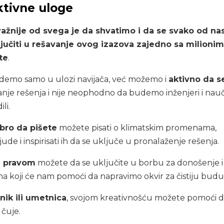
tivne uloge
jvažnije od svega je da shvatimo i da se svako od na
jučiti u rešavanje ovog izazova zajedno sa milioni
te
.
emo samo u ulozi navijača, već možemo i
aktivno da s
anje rešenja i nije neophodno da budemo inženjeri i nauč
li.
bro da pišete
možete pisati o klimatskim promenama,
jude i inspirisati ih da se uključe u pronalaženje rešenja.
e pravom
možete da se uključite u borbu za donošenje i
a koji će nam pomoći da napravimo okvir za čistiju budu
nik ili umetnica
, svojom kreativnošću možete pomoći d
 čuje.