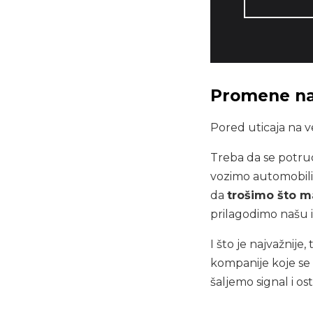
Promene na
Pored uticaja na v
Treba da se potru
vozimo automobili
da
trošimo što m
prilagodimo našu 
I što je najvažnij
kompanije koje se
šaljemo signal i os