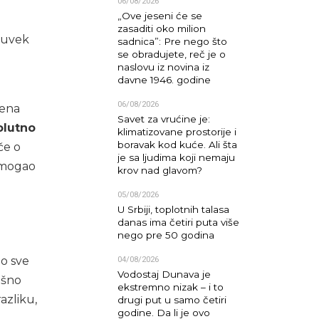
06/08/2026
„Ove jeseni će se
zasaditi oko milion
š uvek
sadnica”: Pre nego što
se obradujete, reč je o
naslovu iz novina iz
davne 1946. godine
06/08/2026
mena
Savet za vrućine je:
olutno
klimatizovane prostorije i
boravak kod kuće. Ali šta
če o
je sa ljudima koji nemaju
s mogao
krov nad glavom?
05/08/2026
U Srbiji, toplotnih talasa
danas ima četiri puta više
nego pre 50 godina
o sve
04/08/2026
Vodostaj Dunava je
ešno
ekstremno nizak – i to
azliku,
drugi put u samo četiri
godine. Da li je ovo