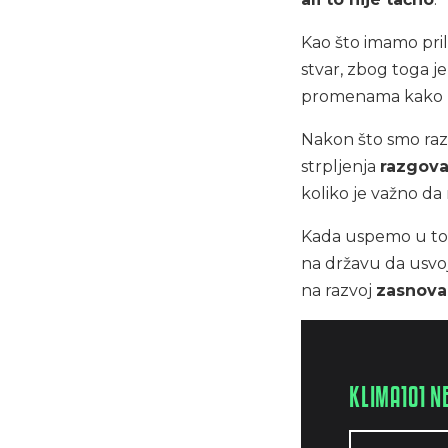
Kao što imamo pril
stvar, zbog toga j
promenama kako b
Nakon što smo raz
strpljenja
razgov
koliko je važno da
Kada uspemo u to
na državu da usvoj
na razvoj
zasnova
KLIMA101 N