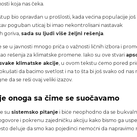
osti koja nas čeka.
istup bio opravdan u prošlosti, kada većina populacije jo
akav poguban uticaj bi imao nekontrolisani nastavak
h goriva,
sada su ljudi više željni rešenja
.
se u javnosti mnogo priča o važnosti ličnih izbora i pro
ao rešenja za klimatske promene. Iako su ove stvari
aps
svake klimatske akcije
, u ovom tekstu ćemo pored pri
kušati da bacimo svetlost i na to šta bi još svako od na
 da se reši ovaj veliki izazov.
e onoga sa čime se suočavamo
ne su
sistemsko pitanje
i biće neophodno da se bukvaln
ogovore i pokrenu zajedničku akciju kako bismo ga usp
često deluje da smo kao pojedinci nemoćni da napravimo r