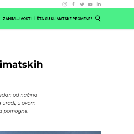
ZANIMLJIVOSTI
ŠTA SU KLIMATSKE PROMENE?
imatskih
edan od načina
a uradi, u ovom
 da pomogne.