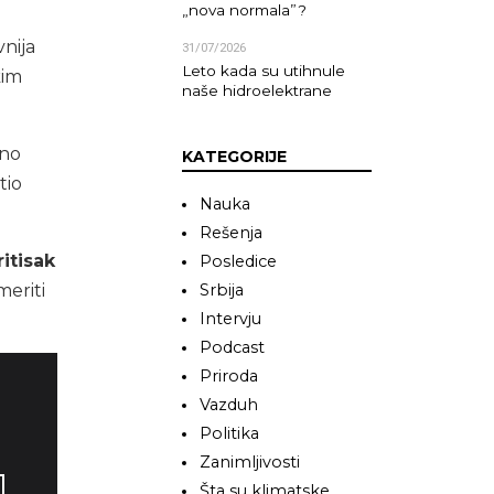
„nova normala”?
vnija
31/07/2026
Leto kada su utihnule
kim
naše hidroelektrane
uno
KATEGORIJE
tio
Nauka
Rešenja
itisak
Posledice
meriti
Srbija
Intervju
Podcast
Priroda
Vazduh
Politika
Zanimljivosti
Šta su klimatske