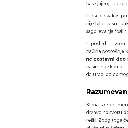
baš sjajnoj budućn
I dok je ovakav pr
nije bila svesna k
sagorevanja fosilni
U poslednje vreme 
načina potrošnje k
neizostavni deo 
našim navikama, po
da uradi da pomogne
Razumevanj
Klimatske prome
države na svetu d
rešili. Zbog toga 
ali to nije tačno
.