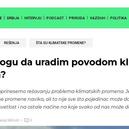
E
SRBIJA
INTERVJU
PODCAST
PRIRODA
VAZDUH
POLITIKA
REŠENJA
ŠTA SU KLIMATSKE PROMENE?
mogu da uradim povodom kl
?
prinesemo rešavanju problema klimatskih promena. J
e promene navika, ali to nije sve što pojedinac može d
vetlost i na ostale načine na koje svako od nas može
nja Milović
0