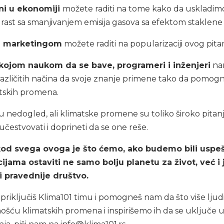
čni u ekonomiji
možete raditi na tome kako da uskladim
 rast sa smanjivanjem emisija gasova sa efektom staklene
te marketingom
možete raditi na popularizaciji ovog pitan
 kojom naukom da se bave, programeri i inženjeri
na
različitih načina da svoje znanje primene tako da pomog
tskih promena.
 nedogled, ali klimatske promene su toliko široko pitan
učestvovati i doprineti da se one reše.
 kod svega ovoga je što ćemo, ako budemo bili uspeš
jama ostaviti ne samo bolju planetu za život, već i
 i pravednije društvo.
e priključiš Klima101 timu i pomogneš nam da što više ljud
šću klimatskih promena i inspirišemo ih da se uključe 