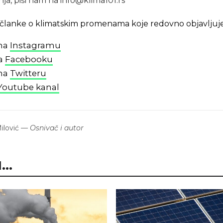
ja, piši nam na info@klima101.rs
 i članke o klimatskim promenama koje redovno objavljuj
 na
Instagramu
na
Facebooku
 na
Twitteru
Youtube kanal
lović
—
Osnivač i autor
..