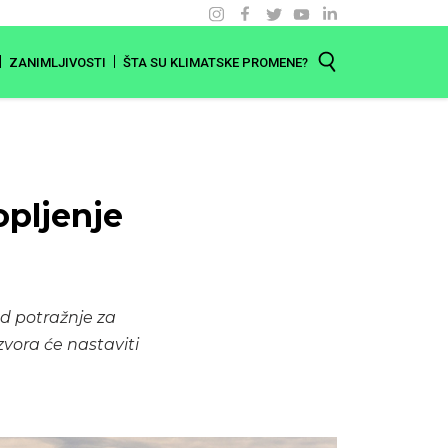
ZANIMLJIVOSTI
ŠTA SU KLIMATSKE PROMENE?
opljenje
d potražnje za
zvora će nastaviti