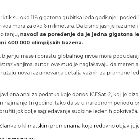
arktik su oko 118 gigatona gubitka leda godišnje i posled
ivoa mora za oko 6 milimetara. Da bismo jasnije razumeli
 pitanju,
navodi se poređenje da je jedna gigatona l
ni 400 000 olimpijskih bazena.
gubljenju mase i porastu globalnog nivoa mora podudaraj
traživanjima, autori ove studije naglašavaju da merenja
 pružaju nova razumevanja detalja važnih za promene le
avljena analiza podatka koje donosi ICESat-2, koji je diza
n najmanje tri godine, tako da se u narednom periodu 
 pružiti još bolje sagledavanje sudbine ledenih pokrivača.
 i članke o klimatskim promenama koje redovno objavljuj