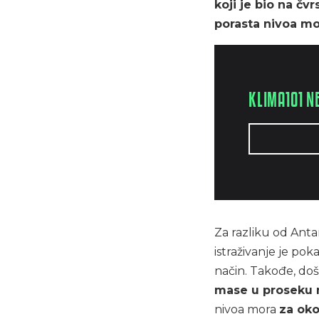
koji je bio na čv
porasta nivoa mo
KLIMA101 N
Za razliku od Anta
istraživanje je po
način. Takođe, do
mase u proseku 
nivoa mora
za oko