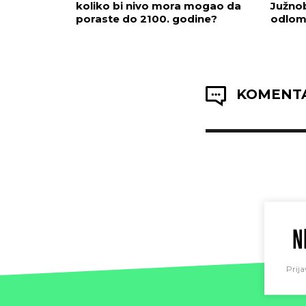
koliko bi nivo mora mogao da
Južno
poraste do 2100. godine?
odlomi
KOMENTA
N
Prija