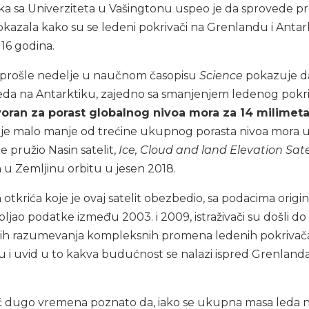
ka sa Univerziteta u Vašingtonu uspeo je da sprovede p
kazala kako su se ledeni pokrivači na Grenlandu i Antar
 16 godina.
a prošle nedelje u naučnom časopisu
Science
pokazuje da
da na Antarktiku, zajedno sa smanjenjem ledenog pokr
oran za porast globalnog nivoa mora za 14 milimeta
o je malo manje od trećine ukupnog porasta nivoa mora
e pružio Nasin satelit,
Ice, Cloud and land Elevation Sate
an u Zemljinu orbitu u jesen 2018.
tkrića koje je ovaj satelit obezbedio, sa podacima origi
pljao podatke između 2003. i 2009, istraživači su došli do
ovih razumevanja kompleksnih promena ledenih pokrivača,
 su i uvid u to kakva budućnost se nalazi ispred Grenlanda
već dugo vremena poznato da, iako se ukupna masa leda 