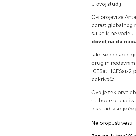
u ovoj studiji.
Ovi brojevi za Ant
porast globalnog n
su količine vode u
dovoljna da napu
Iako se podaci o 
drugim nedavnim is
ICESat i ICESat-2
pokrivača.
Ovo je tek prva obj
da bude operativa
još studija koje će
Ne propusti vesti