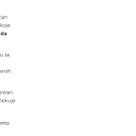
ičan
 koje
eda
u sa
denih
jniran
očekuje
emo.