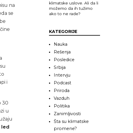
klimatske uslove. Ali da li
nisu na
možemo da ih tužimo
eda se
ako to ne rade?
ube
ičine
KATEGORIJE
Nauka
Rešenja
a
Posledice
 su
Srbija
to
Intervju
pi i
Podcast
Priroda
Vazduh
o 30
Politika
zi u
Zanimljivosti
ružaju
Šta su klimatske
 led
promene?