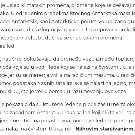
je usled klimatskih promena, promene koje se dešavaji 
ake. U određenim predelima istočnog Antarktika masa l
adni Antarktkik, kao i Antarktičko polustrvo ubrzano g
živanja kažu da razlog najverovatnije leži u povećanju kol
a istočnom delu, budući da se sneg tokom vremena
ra led.
 naučnici pokušavaju da pronađu vezu između topljenj
loča koje su u vodi i leda koji se nalazi na čvrstom tlu, ali
oće jer su se merenja vršila na različitim mestima, u različi
moć podataka Nasinih satelita, sve se nalazi na jednoj ma
u sliku, što je veliki pomak u razumevanju ove veze.
e je pokazalo da su isturene ledene ploče zaslužne za ok
 na zapadnom Antarktiku. Iako se led koji pluta već nala
ljenje ne utiče na porast nivoa mora, ove ledene ploče p
e nalazi na čvrstom tlu iza njih.
Njihovim stanjivanjem,