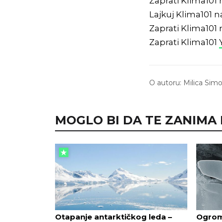
Zaprati Klima101
Lajkuj Klima101 
Zaprati Klima101
Zaprati Klima101
O autoru:
Milica Sim
MOGLO BI DA TE ZANIMA I.
Otapanje antarktičkog leda –
Ogrom