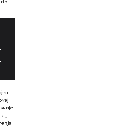
i do
njem,
ovaj
 svoje
lnog
renja