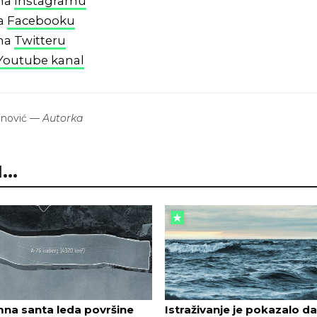
 na
Instagramu
na
Facebooku
 na
Twitteru
Youtube kanal
onović
—
Autorka
..
na santa leda površine
Istraživanje je pokazalo da