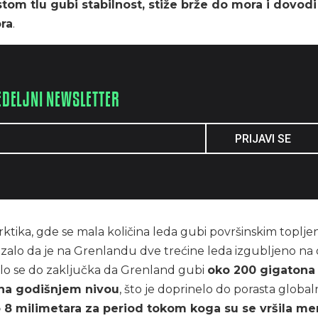
rstom tlu gubi stabilnost, stiže brže do mora i dovod
ra
.
EDELJNI NEWSLETTER
PRIJAVI SE
rktika, gde se mala količina leda gubi površinskim toplje
kazalo da je na Grenlandu dve trećine leda izgubljeno na 
šlo se do zaključka da Grenland gubi
oko 200 gigatona
na godišnjem nivou
, što je doprinelo do porasta globa
 8 milimetara za period tokom koga su se vršila me