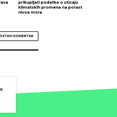
rava
prikupljati podatke o uticaju
klimatskih promena na porast
nivoa mora
OSTAVI KOMENTAR