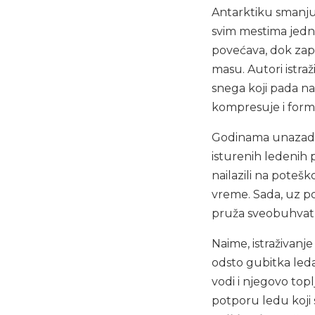
Antarktiku smanju
svim mestima jedn
povećava, dok zap
masu. Autori istra
snega koji pada n
kompresuje i formi
Godinama unazad,
isturenih ledenih p
nailazili na potešk
vreme. Sada, uz po
pruža sveobuhvatn
Naime, istraživanj
odsto gubitka leda
vodi i njegovo top
potporu ledu koji s