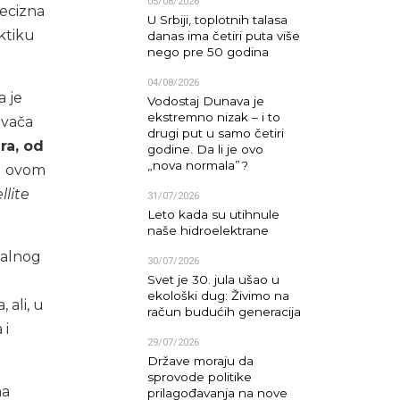
05/08/2026
recizna
U Srbiji, toplotnih talasa
ktiku
danas ima četiri puta više
nego pre 50 godina
04/08/2026
 je
Vodostaj Dunava je
ekstremno nizak – i to
ivača
drugi put u samo četiri
ra, od
godine. Da li je ovo
„nova normala”?
 u ovom
llite
31/07/2026
Leto kada su utihnule
naše hidroelektrane
nalnog
30/07/2026
Svet je 30. jula ušao u
ekološki dug: Živimo na
 ali, u
račun budućih generacija
 i
29/07/2026
Države moraju da
sprovode politike
na
prilagođavanja na nove