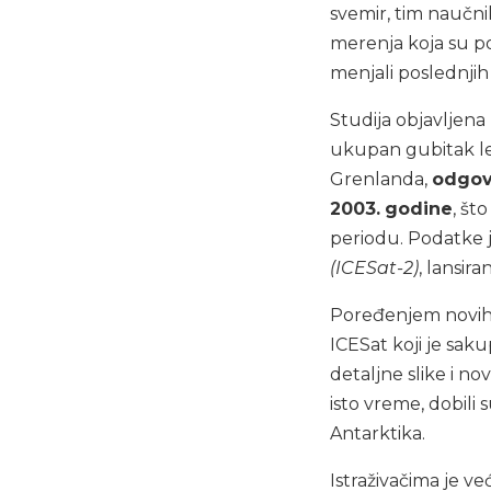
svemir, tim naučni
merenja koja su po
menjali poslednjih
Studija objavljen
ukupan gubitak le
Grenlanda,
odgov
2003.
godine
, št
periodu. Podatke j
(ICESat-2)
, lansir
Poređenjem novih o
ICESat koji je saku
detaljne slike i n
isto vreme, dobili
Antarktika.
Istraživačima je 