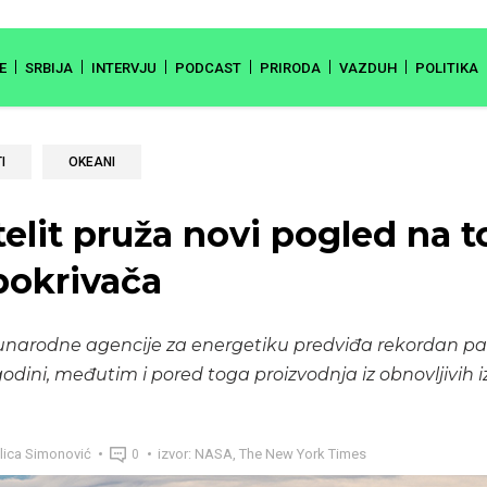
E
SRBIJA
INTERVJU
PODCAST
PRIRODA
VAZDUH
POLITIKA
I
OKEANI
elit pruža novi pogled na t
pokrivača
unarodne agencije za energetiku predviđa rekordan pa
odini, međutim i pored toga proizvodnja iz obnovljivih i
lica Simonović
izvor: NASA, The New York Times
0