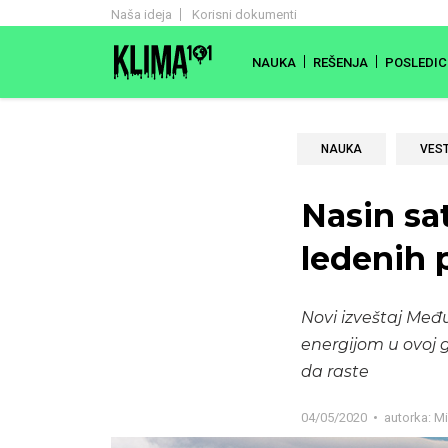
Naša ideja
Korisni dokumenti
NAUKA
REŠENJA
POSLEDIC
NAUKA
VEST
Nasin sat
ledenih 
Novi izveštaj Međ
energijom u ovoj g
da raste
04/05/2020
autorka:
Mi