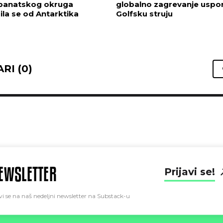
banatskog okruga
globalno zagrevanje uspo
la se od Antarktika
Golfsku struju
RI (0)
EWSLETTER
Prijavi se!
vi se na naš nedeljni newsletter na Substack-u