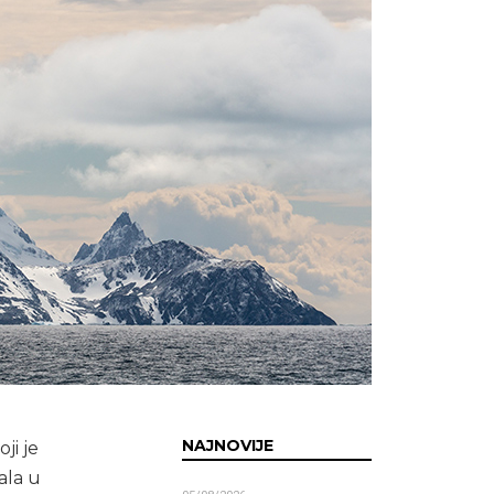
NAJNOVIJE
ji je
ala u