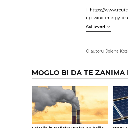
1.
https://www.reut
up-wind-energy-dra
Svi izvori
O autoru:
Jelena Koz
MOGLO BI DA TE ZANIMA I.