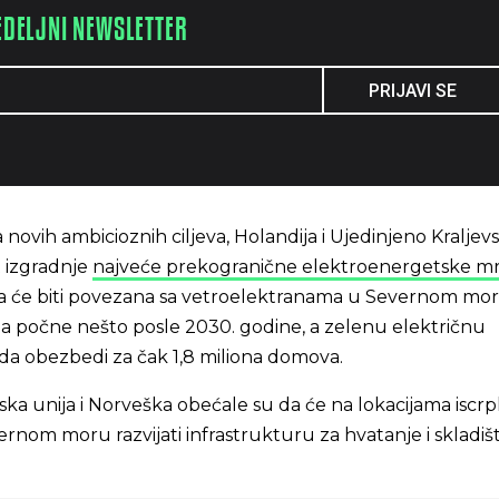
EDELJNI NEWSLETTER
PRIJAVI SE
 novih ambicioznih ciljeva, Holandija i Ujedinjeno Kraljev
t izgradnje
najveće prekogranične elektroenergetske m
a će biti povezana sa vetroelektranama u Severnom mor
da počne nešto posle 2030. godine, a zelenu električnu
da obezbedi za čak 1,8 miliona domova.
ka unija i Norveška obećale su da će na lokacijama iscrp
ernom moru razvijati infrastrukturu za hvatanje i skladiš