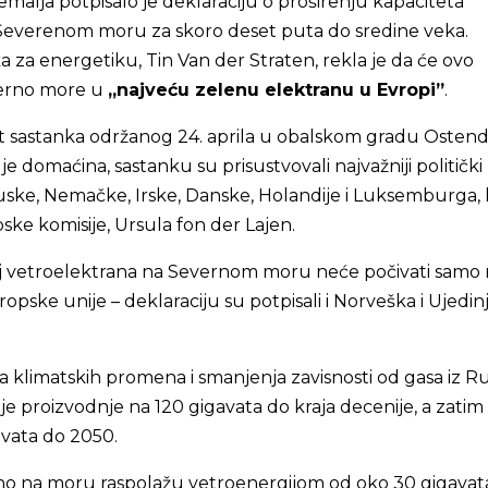
malja potpisalo je deklaraciju o proširenju kapaciteta
Severenom moru za skoro deset puta do sredine veka.
ka za energetiku, Tin Van der Straten, rekla je da će ovo
verno more u
„najveću zelenu elektranu u Evropi”
.
at sastanka održanog 24. aprila u obalskom gradu Osten
je domaćina, sastanku su prisustvovali najvažniji politički
cuske, Nemačke, Irske, Danske, Holandije i Luksemburga, 
ke komisije, Ursula fon der Lajen.
voj vetroelektrana na Severnom moru neće počivati samo
ropske unije – deklaraciju su potpisali i Norveška i Ujedi
a klimatskih promena i smanjenja zavisnosti od gasa iz Rus
je proizvodnje na 120 gigavata do kraja decenije, a zatim
vata do 2050.
no na moru raspolažu vetroenergijom od oko 30 gigavat