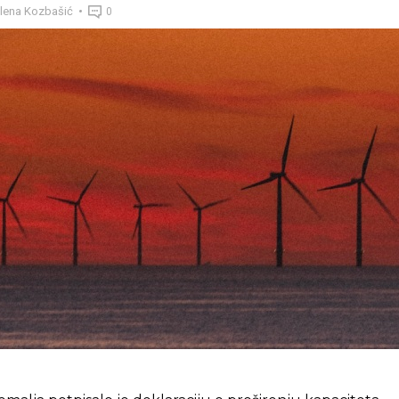
lena Kozbašić
0