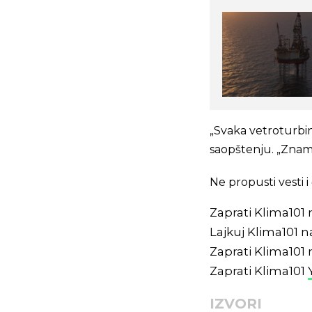
„Svaka vetroturbin
saopštenju. „Znam
Ne propusti vesti
Zaprati Klima101
Lajkuj Klima101 
Zaprati Klima101
Zaprati Klima101
IZVORI