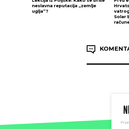
Lekcija iz Poljske: Kako se briše
Prvu e
neslavna reputacija „zemlje
Hrvats
uglja”?
vatrog
Solar 
račun
KOMENTA
N
Prija