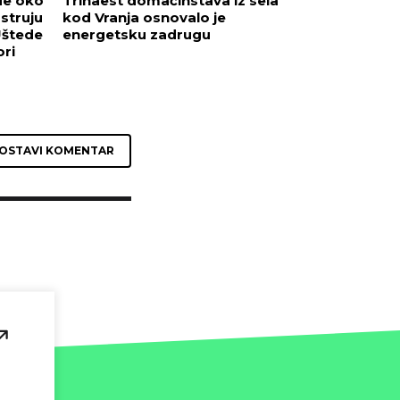
de oko
Trinaest domaćinstava iz sela
struju
kod Vranja osnovalo je
Uštede
energetsku zadrugu
ori
OSTAVI KOMENTAR