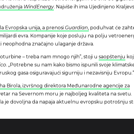
udruženja
WindEnergy
. Najviše ih ima Ujedinjeno Kraljevs
a Evropska unija, a prenosi
Guardian
,
poduhvat će zahte
 milijardi evra. Kompanije koje posluju na polju vetroener
iti neophodna značajno ulaganje država.
oturbine – treba nam mnogo njih”, stoji u
saopštenju
koj
ico
. „Potrebne su nam kako bismo ispunili svoje klimatsk
 se ruskog gasa osiguravajući sigurniju i nezavisniju Evropu.
iha Birola, izvršnog direktora Međunarodne agencije za
 vetar na Severnom moru je najboljeg kvaliteta na svetu.
ala je dovoljna da napaja aktuelnu evropsku potrošnju st