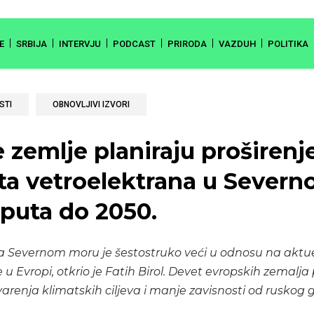
E
SRBIJA
INTERVJU
PODCAST
PRIRODA
VAZDUH
POLITIKA
STI
OBNOVLJIVI IZVORI
 zemlje planiraju proširenj
ta vetroelektrana u Sever
 puta do 2050.
na Severnom moru je šestostruko veći u odnosu na aktu
e u Evropi, otkrio je Fatih Birol. Devet evropskih zemalja
tvarenja klimatskih ciljeva i manje zavisnosti od ruskog