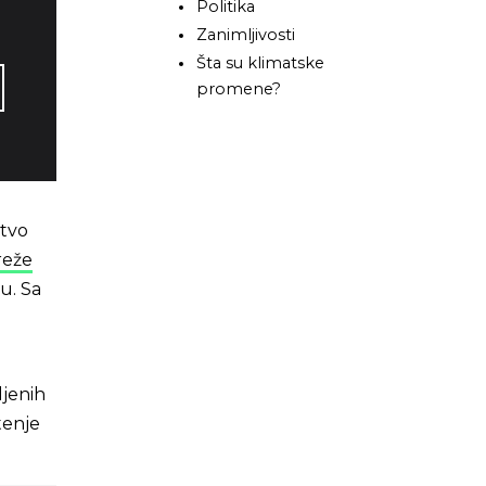
Politika
Zanimljivosti
Šta su klimatske
promene?
stvo
reže
u. Sa
ljenih
tenje