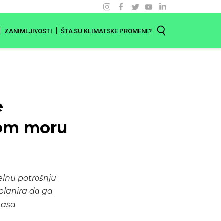
ZANIMLJIVOSTI
ŠTA SU KLIMATSKE PROMENE?
e
nom moru
elnu potrošnju
 planira da ga
 gasa