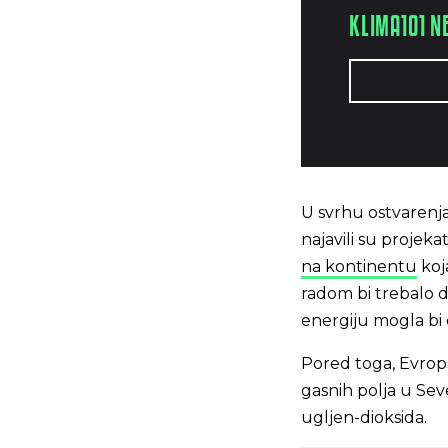
KLIMA101 N
U svrhu ostvarenja
najavili su projeka
na kontinentu
koj
radom bi trebalo 
energiju mogla bi 
Pored toga, Evrops
gasnih polja u Sev
ugljen-dioksida.