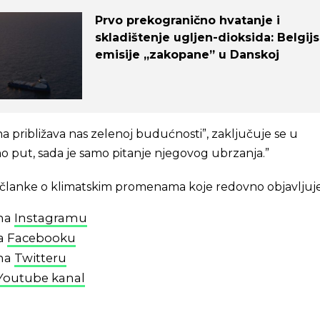
Prvo prekogranično hvatanje i
skladištenje ugljen-dioksida: Belgij
emisije „zakopane” u Danskoj
a približava nas zelenoj budućnosti”, zaključuje se u
o put, sada je samo pitanje njegovog ubrzanja.”
 i članke o klimatskim promenama koje redovno objavljuj
 na
Instagramu
na
Facebooku
 na
Twitteru
Youtube kanal