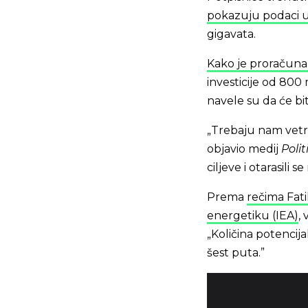
pokazuju podaci 
gigavata.
Kako je proračunal
investicije od 800
navele su da će b
„Trebaju nam vetr
objavio medij
Polit
ciljeve i otarasili
Prema
rečima Fat
energetiku (IEA)
,
„Količina potencij
šest puta.”