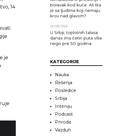
boravak kod kuće. Ali šta
tvo, 14
je sa ljudima koji nemaju
krov nad glavom?
05/08/2026
vati
U Srbiji, toplotnih talasa
gije
danas ima četiri puta više
nego pre 50 godina
e je
KATEGORIJE
e
”
Nauka
Rešenja
Posledice
Srbija
ruje
Intervju
Podcast
Priroda
Vazduh