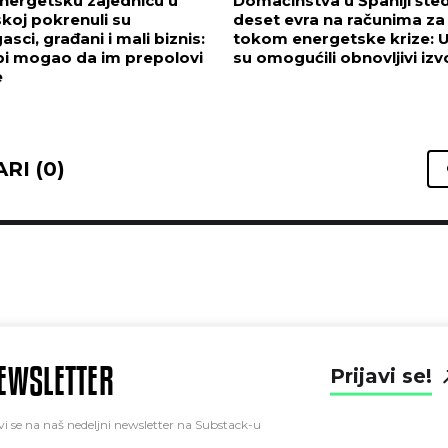
nergetsku zajednicu u
Domaćinstva u Španiji šte
koj pokrenuli su
deset evra na računima za 
asci, građani i mali biznis:
tokom energetske krize: 
bi mogao da im prepolovi
su omogućili obnovljivi izv
e
RI (0)
EWSLETTER
Prijavi se!
vi se na naš nedeljni newsletter na Substack-u