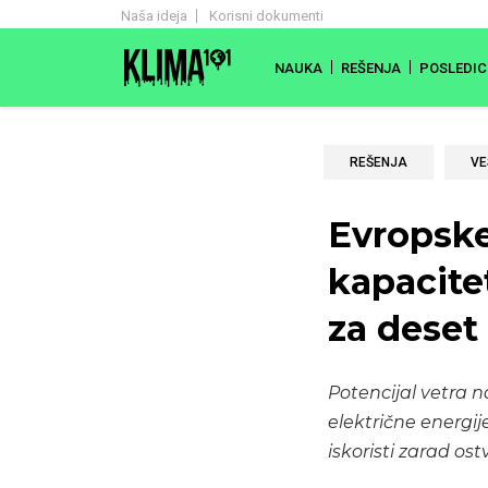
Naša ideja
Korisni dokumenti
NAUKA
REŠENJA
POSLEDIC
REŠENJA
VE
Evropske
kapacite
za deset
Potencijal vetra 
električne energij
iskoristi zarad os