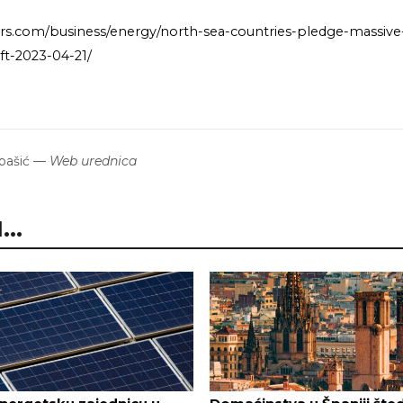
ers.com/business/energy/north-sea-countries-pledge-massiv
ft-2023-04-21/
bašić
—
Web urednica
..