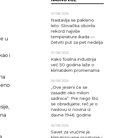
07/08/2026
Nastavlja se pakleno
leto: Slovačka oborila
rekord najviše
temperature ikada —
de u
četvrti put za pet nedelja
07/08/2026
kao i
Kako fosilna industrija
već 50 godina laže o
klimatskim promenama
 na
06/08/2026
njeno
„Ove jeseni će se
zasaditi oko milion
sadnica”: Pre nego što
se obradujete, reč je o
ije,
naslovu iz novina iz
 na
davne 1946. godine
06/08/2026
Savet za vrućine je:
a,
klimatizovane prostorije i