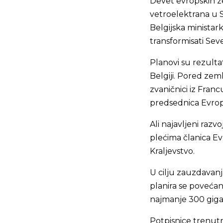
Devet evropskih ze
vetroelektrana u 
Belgijska ministar
transformisati Se
Planovi su rezult
Belgiji. Pored zeml
zvaničnici iz Fran
predsednica Evrops
Ali najavljeni raz
plećima članica Ev
Kraljevstvo.
U cilju zauzdavanj
planira se povećan
najmanje 300 giga
Potpisnice trenut