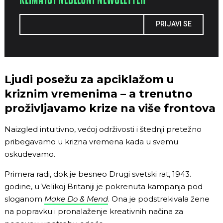
PRIJAVI SE
Ljudi posežu za apciklažom u
kriznim vremenima – a trenutno
proživljavamo krize na više frontova
Naizgled intuitivno, većoj održivosti i štednji pretežno
pribegavamo u krizna vremena kada u svemu
oskudevamo.
Primera radi, dok je besneo Drugi svetski rat, 1943.
godine, u Velikoj Britaniji je pokrenuta kampanja pod
sloganom
Make Do & Mend
. Ona je podstrekivala žene
na popravku i pronalaženje kreativnih načina za