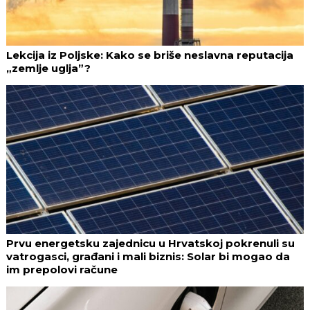
Lekcija iz Poljske: Kako se briše neslavna reputacija
„zemlje uglja”?
Prvu energetsku zajednicu u Hrvatskoj pokrenuli su
vatrogasci, građani i mali biznis: Solar bi mogao da
im prepolovi račune