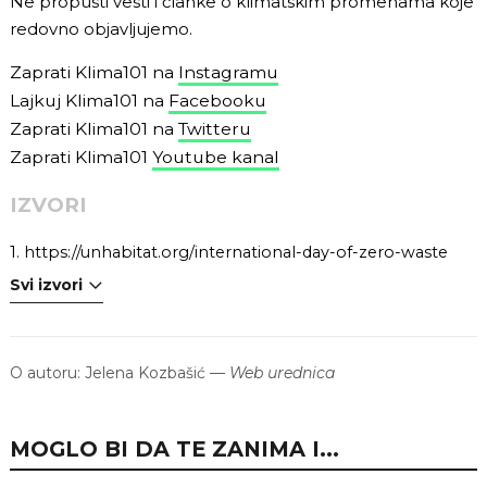
Ne propusti vesti i članke o klimatskim promenama koje
redovno objavljujemo.
Zaprati Klima101 na
Instagramu
Lajkuj Klima101 na
Facebooku
Zaprati Klima101 na
Twitteru
Zaprati Klima101
Youtube kanal
IZVORI
1.
https://unhabitat.org/international-day-of-zero-waste
Svi izvori
O autoru:
Jelena Kozbašić
—
Web urednica
MOGLO BI DA TE ZANIMA I...