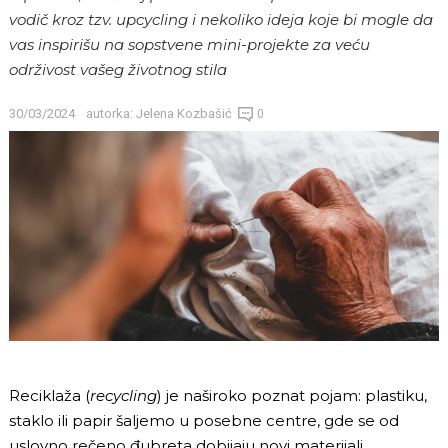
vodič kroz tzv. upcycling i nekoliko ideja koje bi mogle da
vas inspirišu na sopstvene mini-projekte za veću
održivost vašeg životnog stila
30/03/2024
autorka:
Jelena Kozbašić
0
Reciklaža (
recycling
) je naširoko poznat pojam: plastiku,
staklo ili papir šaljemo u posebne centre, gde se od
uslovno rečeno đubreta dobijaju novi materijali.