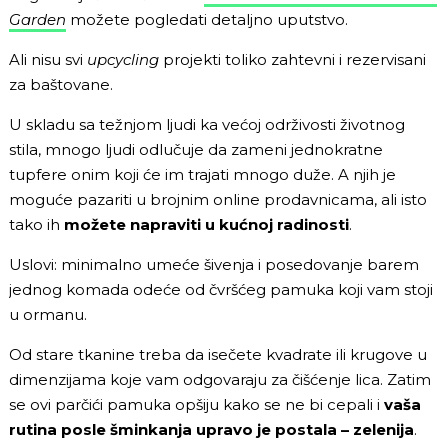
Garden
možete pogledati detaljno uputstvo.
Ali nisu svi
upcycling
projekti toliko zahtevni i rezervisani
za baštovane.
U skladu sa težnjom ljudi ka većoj održivosti životnog
stila, mnogo ljudi odlučuje da zameni jednokratne
tupfere onim koji će im trajati mnogo duže. A njih je
moguće pazariti u brojnim online prodavnicama, ali isto
tako ih
možete napraviti u kućnoj radinosti
.
Uslovi: minimalno umeće šivenja i posedovanje barem
jednog komada odeće od čvršćeg pamuka koji vam stoji
u ormanu.
Od stare tkanine treba da isečete kvadrate ili krugove u
dimenzijama koje vam odgovaraju za čišćenje lica. Zatim
se ovi parčići pamuka opšiju kako se ne bi cepali i
vaša
rutina posle šminkanja upravo je postala – zelenija
.