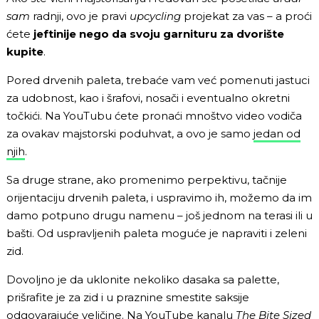
sam
radnji, ovo je pravi
upcycling
projekat za vas – a proći
ćete
jeftinije nego da svoju garnituru za dvorište
kupite
.
Pored drvenih paleta, trebaće vam već pomenuti jastuci
za udobnost, kao i šrafovi, nosači i eventualno okretni
točkići. Na YouTubu ćete pronaći mnoštvo video vodiča
za ovakav majstorski poduhvat, a ovo je samo
jedan od
njih
.
Sa druge strane, ako promenimo perpektivu, tačnije
orijentaciju drvenih paleta, i uspravimo ih, možemo da im
damo potpuno drugu namenu – još jednom na terasi ili u
bašti. Od uspravljenih paleta moguće je napraviti i zeleni
zid.
Dovoljno je da uklonite nekoliko dasaka sa palette,
prišrafite je za zid i u praznine smestite saksije
odgovarajuće veličine. Na
YouTube kanalu
The Bite Sized