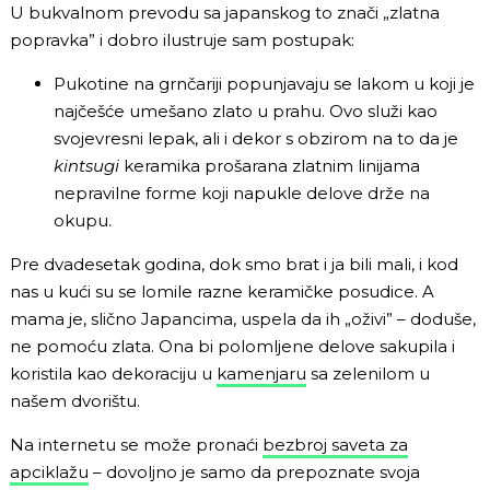
U bukvalnom prevodu sa japanskog to znači „zlatna
popravka” i dobro ilustruje sam postupak:
Pukotine na grnčariji popunjavaju se lakom u koji je
najčešće umešano zlato u prahu. Ovo služi kao
svojevresni lepak, ali i dekor s obzirom na to da je
kintsugi
keramika prošarana zlatnim linijama
nepravilne forme koji napukle delove drže na
okupu.
Pre dvadesetak godina, dok smo brat i ja bili mali, i kod
nas u kući su se lomile razne keramičke posudice. A
mama je, slično Japancima, uspela da ih „oživi” – doduše,
ne pomoću zlata. Ona bi polomljene delove sakupila i
koristila kao dekoraciju u
kamenjaru
sa zelenilom u
našem dvorištu.
Na internetu se može pronaći
bezbroj saveta za
apciklažu
– dovoljno je samo da prepoznate svoja