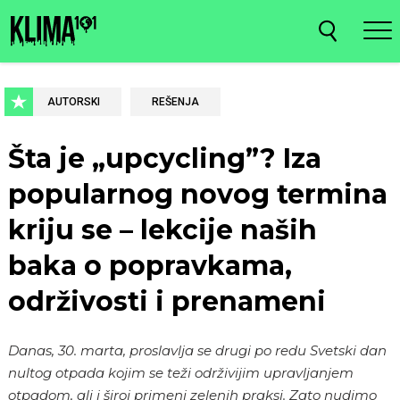
AUTORSKI
REŠENJA
Šta je „upcycling”? Iza
popularnog novog termina
kriju se – lekcije naših
baka o popravkama,
održivosti i prenameni
Danas, 30. marta, proslavlja se drugi po redu Svetski dan
nultog otpada kojim se teži održivijim upravljanjem
otpadom, ali i široj primeni zelenih praksi. Zato nudimo