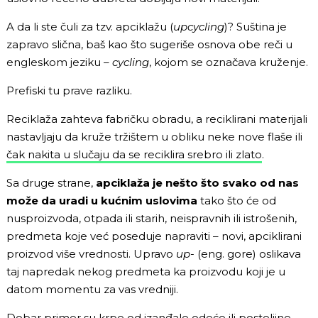
A da li ste čuli za tzv. apciklažu (
upcycling
)? Suština je
zapravo slična, baš kao što sugeriše osnova obe reči u
engleskom jeziku –
cycling
, kojom se označava kruženje.
Prefiski tu prave razliku.
Reciklaža zahteva fabričku obradu, a reciklirani materijali
nastavljaju da kruže tržištem u obliku neke nove flaše ili
čak nakita u slučaju da se reciklira srebro ili zlato
.
Sa druge strane,
apciklaža je nešto što svako od nas
može da uradi u kućnim uslovima
tako što će od
nusproizvoda, otpada ili starih, neispravnih ili istrošenih,
predmeta koje već poseduje napraviti – novi, apciklirani
proizvod više vrednosti. Upravo
up-
(eng. gore) oslikava
taj napredak nekog predmeta ka proizvodu koji je u
datom momentu za vas vredniji.
Dobar primer su krpe od izanđale odeće ili posteljine