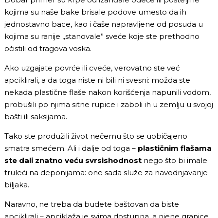
kojima su naše bake brisale podove umesto da ih
jednostavno bace, kao i čaše napravljene od posuda u
kojima su ranije „stanovale” sveće koje ste prethodno
očistili od tragova voska.
Ako uzgajate povrće ili cveće, verovatno ste već
apciklirali, a da toga niste ni bili ni svesni: možda ste
nekada plastične flaše nakon korišćenja napunili vodom,
probušili po njima sitne rupice i zaboli ih u zemlju u svojoj
bašti ili saksijama.
Tako ste produžili život nečemu što se uobičajeno
smatra smećem. Ali i dalje od toga –
plastičnim flašama
ste dali znatno veću svrsishodnost
nego što bi imale
truleći na deponijama: one sada služe za navodnjavanje
biljaka.
Naravno, ne treba da budete baštovan da biste
apciklirali – apciklaža je svima dostupna, a njene granice