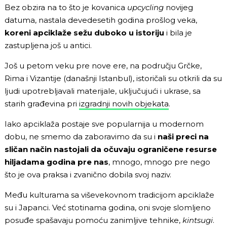
Bez obzira na to što je kovanica
upcycling
novijeg
datuma, nastala devedesetih godina prošlog veka,
koreni apciklaže sežu duboko u istoriju
i bila je
zastupljena još u antici.
Još u petom veku pre nove ere, na području Grčke,
Rima i Vizantije (današnji Istanbul), istoričali su otkrili da su
ljudi upotrebljavali materijale, uključujući i ukrase, sa
starih građevina pri
izgradnji novih objekata
.
Iako apciklaža postaje sve popularnija u modernom
dobu, ne smemo da zaboravimo da su i
naši preci na
sličan način nastojali da očuvaju ograničene resurse
hiljadama godina pre nas
, mnogo, mnogo pre nego
što je ova praksa i zvanično dobila svoj naziv.
Među kulturama sa viševekovnom tradicijom apciklaže
su i Japanci. Već stotinama godina, oni svoje slomljeno
posuđe spašavaju pomoću zanimljive tehnike,
kintsugi
.