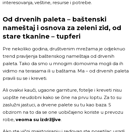
interesovanja, veštine, resurse i potrebe.
Od drvenih paleta – baštenski
nameštaj i osnova za zeleni zid, od
stare tkanine – tupferi
Pre nekoliko godina, društvenim mrežama je odjeknuo
trend pravljenja baštenskog nameštaja od drvenih
paleta. Tako da smo u mnogim domovima mogli da ih
vidimo na terasama ili u baštama. Ma – od drvenih paleta
pravili su se i kreveti.
Ali ovakvi kauči, ugaone garniture, fotelje i kreveti nisu
uopšte neudobni kako se čine na prvu loptu. Za to su
zaslužni jastuci, a drvene palete su tu kao baza. S
obzirom na to da se one uobičajeno koriste u prevozu
robe,
veoma su izdržljive
.
Ako ste vični majstorisanju i redovan ste posetilac
uradi