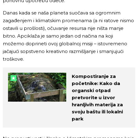
ponovnu upotrebu odeće.
Danas kada se naša planeta suočava sa ogromnim
zagađenjem i klimatskim promenama (a ni ratove nismo
ostavili u prošlosti), očuvanje resursa nije ništa manje
bitno. Apciklaža je samo jedan od načina na koji
možemo doprineti ovoj globalnoj misiji – istovremeno
jačajući sopstveno kreativno razmišljanje i smanjujući
troškove.
Kompostiranje za
početnike: Kako da
organski otpad
pretvorite u izvor
hranljivih materija za
svoju baštu ili lokalni
park