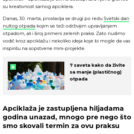
su kreativnost samog apciklera.
Danas, 30. marta, proslavlja se drugi po redu
Svetski dan
nultog otpada
kojim se teži održivijim upravljanjem
otpadom, ali i široj primeni zelenih praksi. Zato nudimo
vodič kroz apciklažu i nekoliko ideja koje bi mogle da vas
inspirišu na sopstvene mini-projekte.
7 saveta kako da živite
sa manje (plastičnog)
otpada
Apciklaža je zastupljena hiljadama
godina unazad, mnogo pre nego što
smo skovali termin za ovu praksu