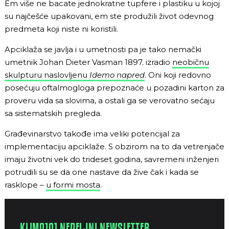
Em više ne bacate jednokratne tupfere i plastiku u kojoj
su najčešće upakovani, em ste produžili život odevnog
predmeta koji niste ni koristili.
Apciklaža se javlja i u umetnosti pa je tako nemački
umetnik Johan Dieter Vasman 1897. izradio
neobičnu
skulpturu naslovljenu
Idemo napred
. Oni koji redovno
posećuju oftalmogloga prepoznaće u pozadini karton za
proveru vida sa slovima, a ostali ga se verovatno sećaju
sa sistematskih pregleda.
Građevinarstvo takođe ima veliki potencijal za
implementaciju apciklaže. S obzirom na to da vetrenjače
imaju životni vek do trideset godina, savremeni inženjeri
potrudili su se da one nastave da žive čak i kada se
rasklope –
u formi mosta
.
KLIMA101 NEDELJNI NEWSLETTER