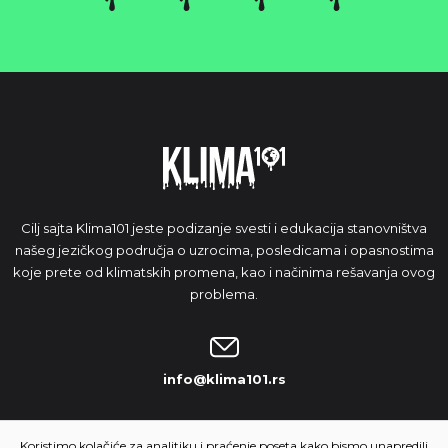
Cilj sajta Klima101 jeste podizanje svesti i edukacija stanovništva
našeg jezičkog područja o uzrocima, posledicama i opasnostima
koje prete od klimatskih promena, kao i načinima rešavanja ovog
problema.
info@klima101.rs
NAŠA IDEJA
Koristimo kolačiće za analitiku i praćenje poseta kako bismo unapredili