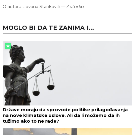
O autoru:
Jovana Stanković
—
Autorka
MOGLO BI DA TE ZANIMA I...
Države moraju da sprovode politike prilagođavanja
na nove klimatske uslove. Ali da li možemo da ih
tužimo ako to ne rade?