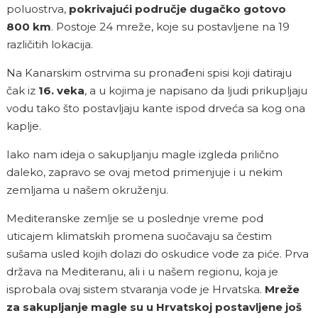
poluostrva,
pokrivajući područje dugačko gotovo
800 km
. Postoje 24 mreže, koje su postavljene na 19
različitih lokacija.
Na Kanarskim ostrvima su pronađeni spisi koji datiraju
čak iz
16. veka
, a u kojima je napisano da ljudi prikupljaju
vodu tako što postavljaju kante ispod drveća sa kog ona
kaplje.
Iako nam ideja o sakupljanju magle izgleda prilično
daleko, zapravo se ovaj metod primenjuje i u nekim
zemljama u našem okruženju.
Mediteranske zemlje se u poslednje vreme pod
uticajem klimatskih promena suočavaju sa čestim
sušama usled kojih dolazi do oskudice vode za piće. Prva
država na Mediteranu, ali i u našem regionu, koja je
isprobala ovaj sistem stvaranja vode je Hrvatska.
Mreže
za sakupljanje magle su u Hrvatskoj postavljene još