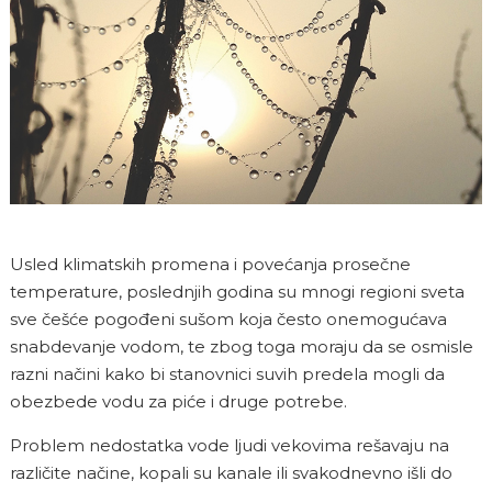
Usled klimatskih promena i povećanja prosečne
temperature, poslednjih godina su mnogi regioni sveta
sve češće pogođeni sušom koja često onemogućava
snabdevanje vodom, te zbog toga moraju da se osmisle
razni načini kako bi stanovnici suvih predela mogli da
obezbede vodu za piće i druge potrebe.
Problem nedostatka vode ljudi vekovima rešavaju na
različite načine, kopali su kanale ili svakodnevno išli do