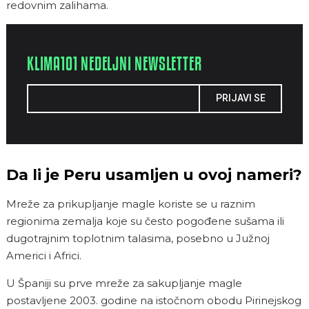
redovnim zalihama.
KLIMA101 NEDELJNI NEWSLETTER
PRIJAVI SE
Da li je Peru usamljen u ovoj nameri?
Mreže za prikupljanje magle koriste se u raznim
regionima zemalja koje su često pogođene sušama ili
dugotrajnim toplotnim talasima, posebno u Južnoj
Americi i Africi.
U Španiji su prve mreže za sakupljanje magle
postavljene 2003. godine na istočnom obodu Pirinejskog