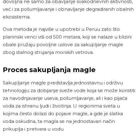
dovoljna ne samo za obavljanje svakodnevnih aktivnosti,
već i za pošumljavanje i obnavljanje degradiranih obalnih
ekosistema.
Ova metoda je najviše u upotrebi u Peruu zato što
planinski venci viši od 500 metara, koji se nalaze u blizini
obale pružaju povoljne uslove za sakupljanje magle
zbog stalnog strujanja morskih vetrova.
Proces sakupljanja magle
Sakupljanje magle predstavlja jednostavnu i održivu
tehnologiju za dobijanje sveže vode koja se može koristiti
za navodnjavanje useva, pošumljavanje, ali i kao pijaća
voda za ishranu ljudi i životinja. U regionima sveta u
kojima često dolazi do pojave magle, a gde je slatka
voda oskudna, ta magla se na jednostavan način
prikuplja i pretvara u vodu.