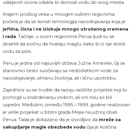
udaljenih izvora odakle bi donosili vodu do svog mesta.
Krajem prošlog veka u mnogim sušnim regionima
počela je da se koristi tehnologija navodnjavanja koja je
jeftina, čista i ne iziskuje mnogo utrošenog vremena
i rada
. Tačnije, u suvim regionima Perua ljudi su se
dosetili da počnu da hvataju maglu, kako bi iz nje dobili
vodu za piće.
Peru je jedna od najsuvljih država Južne Amerike, čiji se
stanovnici često suočavaju sa nedostatkom vode za
navodnjavanje, ishranu životinja, ali i ličnu upotrebu.
Zajednice su se trudile da razviju različite projekte koji bi
pomogli u snabdevanju vodom, ali oni nisu svi bili
uspešni. Međutim, između 1995. i 1999. godine realizovan
je veliki projekat u blizini grada Mejia na južnoj obali
Perua. Tada je dokazano da je izvodljivo da
mreže za
sakupljanje magle obezbede vodu
čija je količina