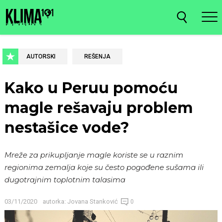
AUTORSKI
REŠENJA
Kako u Peruu pomoću
magle rešavaju problem
nestašice vode?
Mreže za prikupljanje magle koriste se u raznim
regionima zemalja koje su često pogođene sušama ili
dugotrajnim toplotnim talasima
03/11/2020
autorka:
Jovana Stanković
0