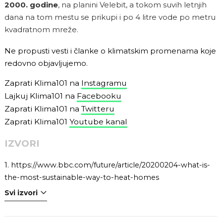
2000. godine
, na planini Velebit, a tokom suvih letnjih
dana na tom mestu se prikupi i po 4 litre vode po metru
kvadratnom mreže.
Ne propusti vesti i članke o klimatskim promenama koje
redovno objavljujemo.
Zaprati Klima101 na
Instagramu
Lajkuj Klima101 na
Facebooku
Zaprati Klima101 na
Twitteru
Zaprati Klima101
Youtube kanal
IZVORI
1.
https://www.bbc.com/future/article/20200204-what-is-
the-most-sustainable-way-to-heat-homes
Svi izvori