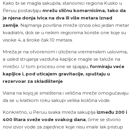
Kako bi se magla sakupila, stanovnici regiona Kusko u
Peruu postavljaju
mrežu sličnu komarnicima, tako da
je njena donja ivica na dva ili više metara iznad
zemlje
. Najmanja površina mreže iznosi oko jedan metar
kvadratni, dok se u nekim regionima koriste one koje su
visoke 4, a široke čak 10 metara.
Mreža je na otvorenom i izložena vremenskim uslovima,
a usled strujanja vazduha kapljice magle se talože na
mrežici. U tom procesu one se spajaju,
formiraju veće
kapljice i, pod uticajem gravitacije, spuštaju u
rezervoar za skladištenje
.
Visina na kojoj je smeštena i veličina mreže omogućavaju
da se u kratkom roku sakupi velika količina vode.
Konkretno, u Peruu svaka mreža sakuplja
između 200 i
400 litara sveže vode svakog dana
, čime se stvorio
novi izvor vode za zajednice koje nisu imale lak pristup