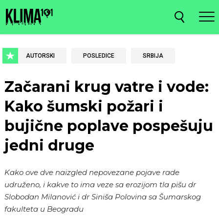
AUTORSKI
POSLEDICE
SRBIJA
Začarani krug vatre i vode:
Kako šumski požari i
bujične poplave pospešuju
jedni druge
Kako ove dve naizgled nepovezane pojave rade
udruženo, i kakve to ima veze sa erozijom tla pišu dr
Slobodan Milanović i dr Siniša Polovina sa Šumarskog
fakulteta u Beogradu