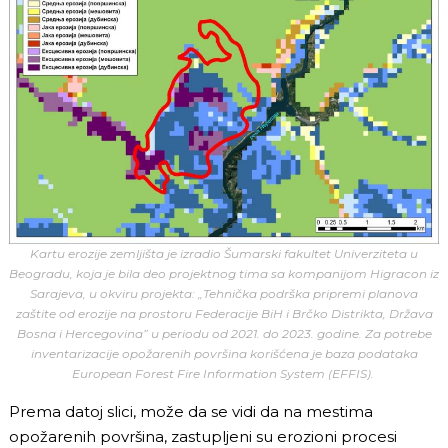
Kartu erozije zemljišta je izradio Šumarski fakultet Univerziteta u
Beogradu, koja je bila deo projektnog tima sa kompanijom Higracon iz
Sarajeva, u okviru projekta: „Tehnička podrška pripremi planova
zaštite od erozije na prostoru Federacije BiH i Brčko Distrikta, Država
Bosna i Hercegovina” u periodu od 2021. do 2023. godine. Za potrebe
inventarizacije opožarenih površina korišćena je baza podataka
European Forest Fire Information System (EFFIS).
Prema datoj slici, može da se vidi da na mestima
opožarenih površina, zastupljeni su erozioni procesi