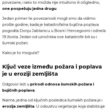
povezane, i iako to možda nije intuitivno ili očigledno,
one pospešuju jedna drugu
.
Jedan primer te povezanosti mogli smo da vidimo
prošle godine, kada je katastrofalna bujična poplava
pogodila Donju Jablanicu u Bosni i Hercegovini i odnela
19 života. Jedan od uzročnika ove katastrofe bili su i
šumski požari.
Kako je to moguće?
Ključ veze između požara i poplava
je u eroziji zemljišta
Odgovor leži u
prirodi odnosa šumskih požara i
bujičnih poplava
.
Naime, jedna od ključnih posledica šumskih požara je i
erozija zemljišta
. U odsustvu vegetacije koja stabilizuje