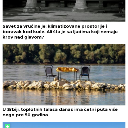
Savet za vrućine je: klimatizovane prostorije i
boravak kod kuće. Ali šta je sa ljudima koji nemaju
krov nad glavom?
U Srbiji, toplotnih talasa danas ima četiri puta više
nego pre 50 godina