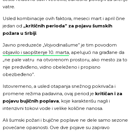
vatre.
Usled kombinacije ovih faktora, meseci mart i april čine
jedan od
„kritičnih perioda” za pojavu šumskih
požara u Srbiji
.
Javno preduzeće „Vojvodinašume” je tim povodom
objavilo i saopštenje 10. marta
, apelujući na građane da
„ne pale vatru na otvorenom prostoru, ako mesto za to
nije predviđeno, vidno obeleženo i propisno
obezbeđeno”.
Istovremeno, a usled otapanja snežnog pokrivača i
promene režima padavina, ovaj period je
kritičan i za
pojavu bujičnih poplava
, koje karakterišu nagli i
intenzivni tokovi vode i velike količine nanosa.
Ali šumski požari i bujične poplave ne dele samo sezone
povećane opasnosti. Ove dve pojave su zapravo