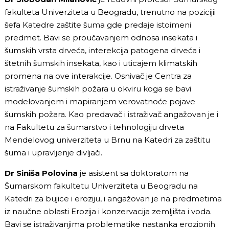
fakulteta Univerziteta u Beogradu, trenutno na pozicijii
šefa Katedre zaštite šuma gde predaje istoimeni
predmet. Bavi se proučavanjem odnosa insekata i
šumskih vrsta drveća, interekcija patogena drveća i
štetnih šumskih insekata, kao i uticajem klimatskih
promena na ove interakcije. Osnivač je Centra za
istraživanje šumskih požara u okviru koga se bavi
modelovanjem i mapiranjem verovatnoće pojave
šumskih požara. Kao predavač i istraživač angažovan je i
na Fakultetu za šumarstvo i tehnologiju drveta
Mendelovog univerziteta u Brnu na Katedri za zaštitu
šuma i upravljenje divljači.
Dr Siniša Polovina
je asistent sa doktoratom na
Šumarskom fakultetu Univerziteta u Beogradu na
Katedri za bujice i eroziju, i angažovan je na predmetima
iz naučne oblasti Erozija i konzervacija zemljišta i voda.
Bavi se istraživanjima problematike nastanka erozionih