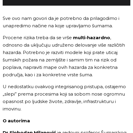
Sve ovo nam govori da je potrebno da prilagodimo i
unapredimo načine na koje upravljamo šumama.
Procene rizika treba da se vrše
multi-hazardno
,
odnosno da uključuju udruženo delovanje više različitih
hazarda. Potrebno je razviti modele koji prate uticaj
šumskih požara na zemljište i samim tim na rizik od
poplava, napraviti mape ovih hazarda za konkretna
područja, kao i za konkretne vrste šuma.
U nedostatku ovakvog integrisanog pristupa, ostajemo
„slepi” prema procesima koji sa sobom nose ogromnu
opasnost po ljudske živote, zdravlje, infrastrukturu i
imovinu.
O autorima
Dr Slobodan Milanović
je redovni profesor Šumarskog