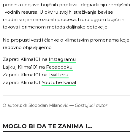
procesa i pojave bujičnih poplava i degradaciju zemljišnih
i vodnih resursa. U okviru svojih istraživanja bavi se
modeliranjem erozionih procesa, hidrologijom bujičnih
tokova i primenom metoda daljinske detekcije.
Ne propusti vesti i članke o klimatskim promenama koje
redovno objavljujemo.
Zaprati Klima101 na
Instagramu
Lajkuj Klima101 na
Facebooku
Zaprati Klima101 na
Twitteru
Zaprati Klima101
Youtube kanal
O autoru:
dr Slobodan Milanović
—
Gostujući autor
MOGLO BI DA TE ZANIMA I...