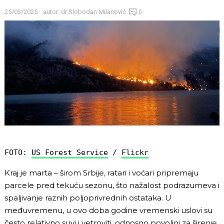
25/03/2025
autor:
dr Slobodan Milanović
0
FOTO: 
US Forest Service
 / 
Flickr
Kraj je marta – širom Srbije, ratari i voćari pripremaju
parcele pred tekuću sezonu, što nažalost podrazumeva i
spaljivanje raznih poljoprivrednih ostataka. U
međuvremenu, u ovo doba godine vremenski uslovi su
često relativno suvi i vetroviti, odnosno povoljni za širenje