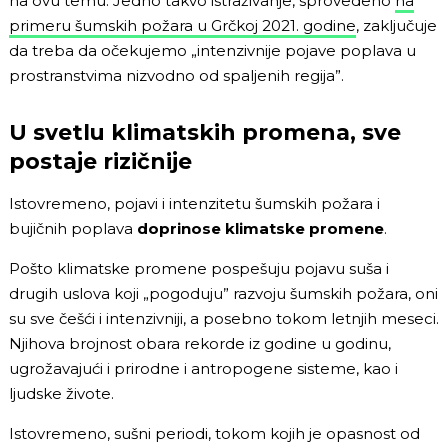
na ovu temu. Jedno takvo istraživanje, sprovedeno
na
primeru šumskih požara u Grčkoj 2021. godine
, zaključuje
da treba da očekujemo „intenzivnije pojave poplava u
prostranstvima nizvodno od spaljenih regija”.
U svetlu klimatskih promena, sve
postaje rizičnije
Istovremeno, pojavi i intenzitetu šumskih požara i
bujičnih poplava
doprinose klimatske promene
.
Pošto klimatske promene pospešuju pojavu suša i
drugih uslova koji „pogoduju” razvoju šumskih požara, oni
su sve češći i intenzivniji, a posebno tokom letnjih meseci.
Njihova brojnost obara rekorde iz godine u godinu,
ugrožavajući i prirodne i antropogene sisteme, kao i
ljudske živote.
Istovremeno, sušni periodi, tokom kojih je opasnost od