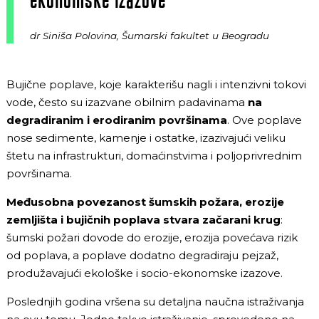
dr Siniša Polovina, Šumarski fakultet u Beogradu
Bujične poplave, koje karakterišu nagli i intenzivni tokovi
vode, često su izazvane obilnim padavinama
na
degradiranim i erodiranim površinama
. Ove poplave
nose sedimente, kamenje i ostatke, izazivajući veliku
štetu na infrastrukturi, domaćinstvima i poljoprivrednim
površinama.
Međusobna povezanost šumskih požara, erozije
zemljišta i bujičnih poplava stvara začarani krug
:
šumski požari dovode do erozije, erozija povećava rizik
od poplava, a poplave dodatno degradiraju pejzaž,
produžavajući ekološke i socio-ekonomske izazove.
Poslednjih godina vršena su detaljna naučna istraživanja