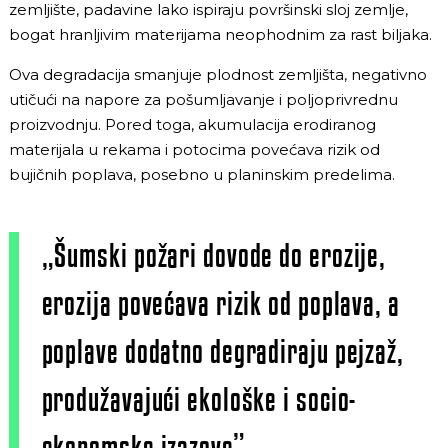
zemljište, padavine lako ispiraju površinski sloj zemlje,
bogat hranljivim materijama neophodnim za rast biljaka.
Ova degradacija smanjuje plodnost zemljišta, negativno
utičući na napore za pošumljavanje i poljoprivrednu
proizvodnju. Pored toga, akumulacija erodiranog
materijala u rekama i potocima povećava rizik od
bujičnih poplava, posebno u planinskim predelima.
„Šumski požari dovode do erozije,
erozija povećava rizik od poplava, a
poplave dodatno degradiraju pejzaž,
produžavajući ekološke i socio-
ekonomske izazove”