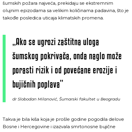
šumskih požara najveća, prekidaju se ekstremnim
olujnim epizodama sa velikim količinama padavina, što je
takođe posledica uticaja klimatskih promena.
„Ako se ugrozi zaštitna uloga
šumskog pokrivača, onda naglo može
porasti rizik i od povećane erozije i
bujičnih poplava”
dr Slobodan Milanović, Šumarski fakultet u Beogradu
Takva je bila kiša koja je prošle godine pogodila delove
Bosne i Hercegovine i izazvala smrtonosne bujične