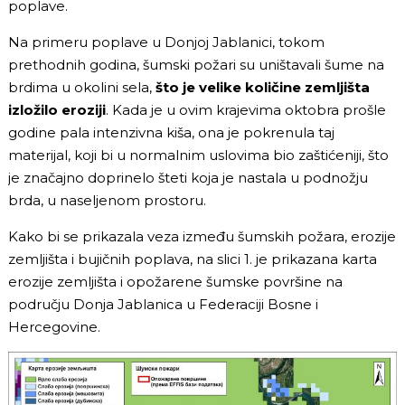
poplave.
Na primeru poplave u Donjoj Jablanici, tokom
prethodnih godina, šumski požari su uništavali šume na
brdima u okolini sela,
što je velike količine zemljišta
izložilo eroziji
. Kada je u ovim krajevima oktobra prošle
godine pala intenzivna kiša, ona je pokrenula taj
materijal, koji bi u normalnim uslovima bio zaštićeniji, što
je značajno doprinelo šteti koja je nastala u podnožju
brda, u naseljenom prostoru.
Kako bi se prikazala veza između šumskih požara, erozije
zemljišta i bujičnih poplava, na slici 1. je prikazana karta
erozije zemljišta i opožarene šumske površine na
području Donja Jablanica u Federaciji Bosne i
Hercegovine.