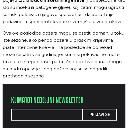
pojavu tzv.
biotičkih štetnih agenata
(npr. štetočine kao
što su insekti ili patogene gljive), koji zatim mogu ugroziti
šumski pokrivač i njegovu sposobnost da apsorbuje
padavine i uspori protok vode iz zemljišta u vodotokove.
Ovakve posledice požara mogu se osetiti odmah, u toku
iste sezone, ako period požara u brdskim krajevima
prate intenzivne kiše – ali na posledice se ponekad
može čekati i više godina, jer šumski pokrivač ne može
brzo da se regeneriše, pa bujične poplave danas mogu
da budu opasnije zbog požara koji su se dogodili
prethodnih sezona.
KLIMA101 NEDELJNI NEWSLETTER
PRIJAVI SE