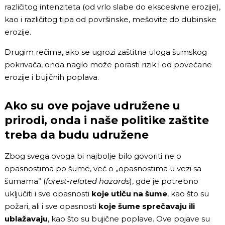
različitog intenziteta (od vrlo slabe do ekscesivne erozije),
kao i različitog tipa od površinske, mešovite do dubinske
erozije.
Drugim rečima, ako se ugrozi zaštitna uloga šumskog
pokrivača, onda naglo može porasti rizik i od povećane
erozije i bujičnih poplava.
Ako su ove pojave udružene u
prirodi, onda i naše politike zaštite
treba da budu udružene
Zbog svega ovoga bi najbolje bilo govoriti ne o
opasnostima po šume, već o „opasnostima u vezi sa
šumama” (
forest-related hazards
), gde je potrebno
uključiti i sve opasnosti
koje utiču na šume
, kao što su
požari, ali i sve opasnosti
koje šume sprečavaju ili
ublažavaju
, kao što su bujične poplave. Ove pojave su