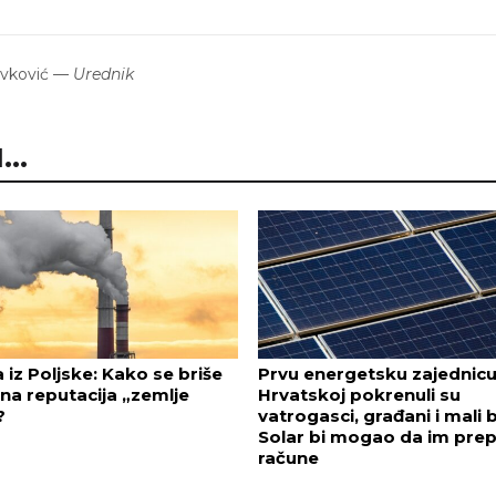
avković
—
Urednik
..
a iz Poljske: Kako se briše
Prvu energetsku zajednicu
na reputacija „zemlje
Hrvatskoj pokrenuli su
?
vatrogasci, građani i mali b
Solar bi mogao da im prep
račune