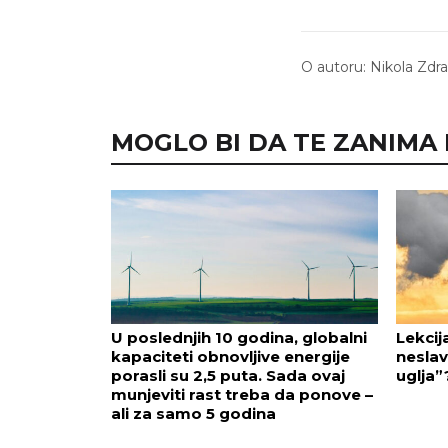
O autoru:
Nikola Zdr
MOGLO BI DA TE ZANIMA I.
U poslednjih 10 godina, globalni
Lekcij
kapaciteti obnovljive energije
neslav
porasli su 2,5 puta. Sada ovaj
uglja”
munjeviti rast treba da ponove –
ali za samo 5 godina