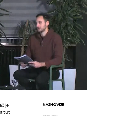
NAJNOVIJE
ač je
stitut