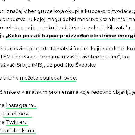
knut i značaj Viber grupe koja okuplja kupce-proizvođače,
ja iskustva i u kojoj mogu dobiti mnoštvo važnih informac
a o celokupnoj proceduri „od ideje do zelenih kilovata“ 
iju
„Kako postati kupac-proizvođač električne energi
vana u okviru projekta Klimatski forum, koji je podržan kr
EM Podrška reformama u zaštiti životne sredine”, koji
raživači Srbije (MIS), uz podršku Švedske.
 tribine
možete pogledati ovde
.
 i članke o klimatskim promenama koje redovno objavljuj
 na
Instagramu
na
Facebooku
 na
Twitteru
Youtube kanal