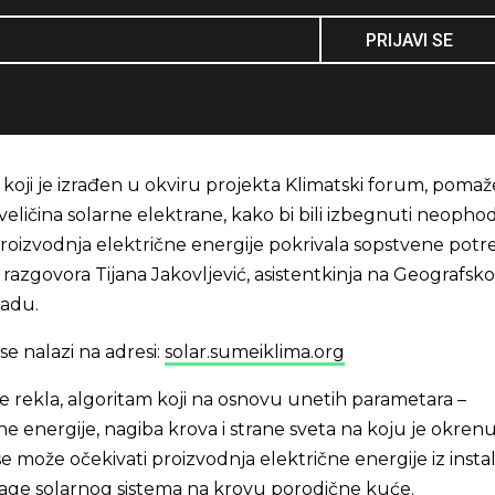
PRIJAVI SE
, koji je izrađen u okviru projekta Klimatski forum, pomaž
eličina solarne elektrane, kako bi bili izbegnuti neopho
 proizvodnja električne energije pokrivala sopstvene potr
u razgovora Tijana Jakovljević, asistentkinja na Geografs
radu.
se nalazi na adresi:
solar.sumeiklima.org
 je rekla, algoritam koji na osnovu unetih parametara –
ne energije, nagiba krova i strane sveta na koju je okrenu
se može očekivati proizvodnja električne energije iz insta
nage solarnog sistema na krovu porodične kuće.