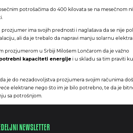
prosečnim potrošačima do 400 kilovata se na mesečnom n
i.
i prozjumer ima svojih prednosti i naglašava da se nije p
talaciju, ali da je trebalo da napravi manju solarnu elektr
vim prozjumerom u Srbiji Milošem Lončarom da je važno
 potrebni kapaciteti energije
i u skladu sa tim praviti 
 da je do nezadovoljstva prozjumera svojim računima došl
 veće elektrane nego što im je bilo potrebno, te da je bit
nju sa potrošnjom.
EDELJNI NEWSLETTER