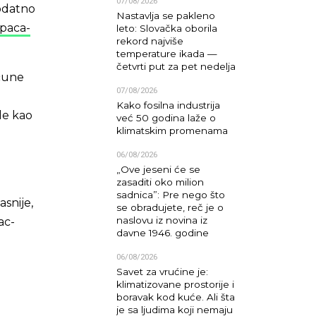
07/08/2026
dodatno
Nastavlja se pakleno
upaca-
leto: Slovačka oborila
rekord najviše
temperature ikada —
četvrti put za pet nedelja
ačune
07/08/2026
Kako fosilna industrija
le kao
već 50 godina laže o
klimatskim promenama
06/08/2026
„Ove jeseni će se
zasaditi oko milion
sadnica”: Pre nego što
asnije,
se obradujete, reč je o
naslovu iz novina iz
ac-
davne 1946. godine
06/08/2026
Savet za vrućine je:
klimatizovane prostorije i
boravak kod kuće. Ali šta
je sa ljudima koji nemaju