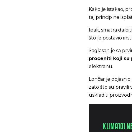
Kako je istakao, 
taj princip ne isplat
Ipak, smatra da bit
što je postavio ins
Saglasan je sa pr
proceniti koji su
elektranu.
Lončar je objasnio
zato što su pravili
uskladiti proizvod
KLIMA101 N