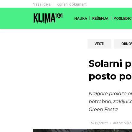
Naša ideja
Korisni dokumenti
NAUKA
REŠENJA
POSLEDIC
VESTI
OBNOV
Solarni 
posto po
Najgore prolaze o
potrebno, zaključa
Green Festa
15/12/2022
autor:
Niko