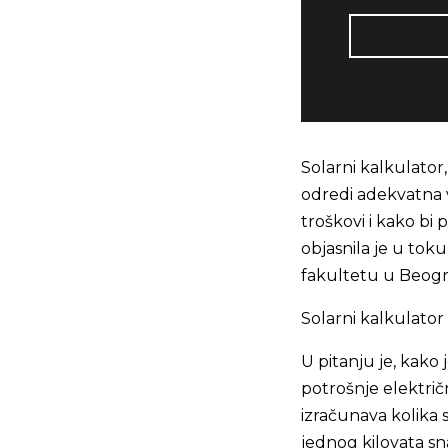
Solarni kalkulator
odredi adekvatna v
troškovi i kako bi
objasnila je u tok
fakultetu u Beog
Solarni kalkulator 
U pitanju je, kako
potrošnje električ
izračunava kolika 
jednog kilovata s