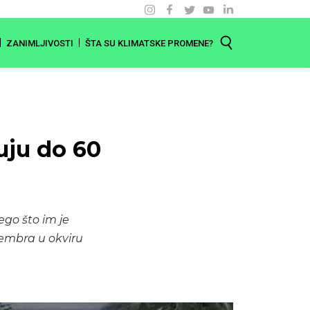
ZANIMLJIVOSTI
ŠTA SU KLIMATSKE PROMENE?
uju do 60
ego što im je
cembra u okviru