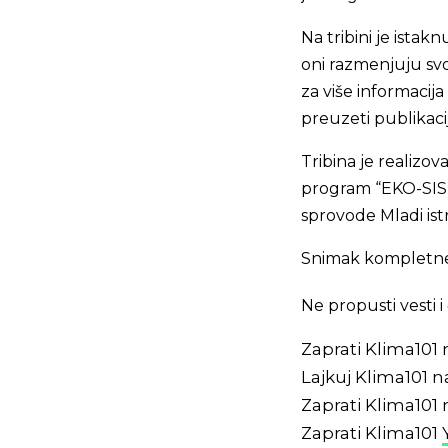
Na tribini je ista
oni razmenjuju svo
za više informacij
preuzeti publikac
Tribina je realizo
program “EKO-SIST
sprovode Mladi ist
Snimak kompletne
Ne propusti vesti
Zaprati Klima101
Lajkuj Klima101 
Zaprati Klima101
Zaprati Klima101