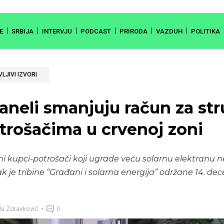
E
SRBIJA
INTERVJU
PODCAST
PRIRODA
VAZDUH
POLITIKA
LJIVI IZVORI
paneli smanjuju račun za str
trošačima u crvenoj zoni
ni kupci-potrošači koji ugrade veću solarnu elektranu n
k je tribine “Građani i solarna energija” održane 14. de
la Zdravković
0