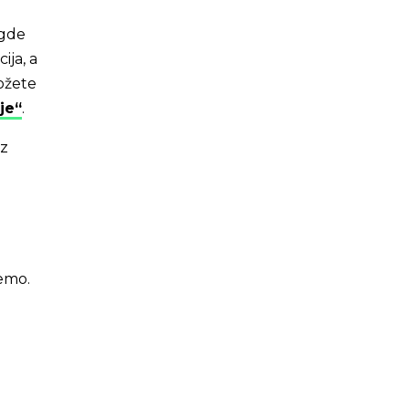
 gde
ija, a
možete
je“
.
oz
emo.