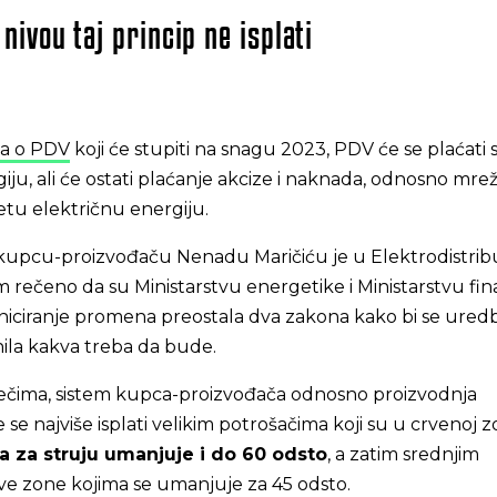
ivou taj princip ne isplati
a o PDV
koji će stupiti na snagu 2023, PDV će se plaćati
ju, ali će ostati plaćanje akcize i naknada, odnosno mre
tu električnu energiju.
 kupcu-proizvođaču Nenadu Maričiću je u Elektrodistribu
 rečeno da su Ministarstvu energetike i Ministarstvu fin
iniciranje promena preostala dva zakona kako bi se ured
ila kakva treba da bude.
čima, sistem kupca-proizvođača odnosno proizvodnja
 se najviše isplati velikim potrošačima koji su u crvenoj z
a za struju umanjuje i do 60 odsto
, a zatim srednjim
ave zone kojima se umanjuje za 45 odsto.