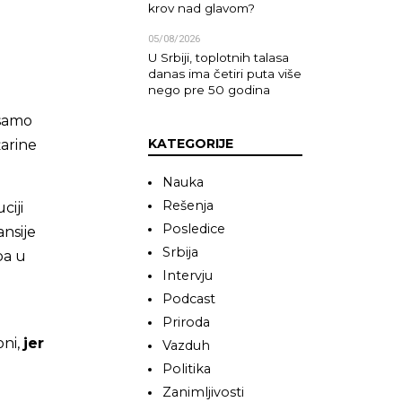
krov nad glavom?
05/08/2026
U Srbiji, toplotnih talasa
danas ima četiri puta više
nego pre 50 godina
 samo
KATEGORIJE
žarine
Nauka
Rešenja
ciji
Posledice
ansije
Srbija
ba u
Intervju
Podcast
Priroda
oni,
jer
Vazduh
Politika
Zanimljivosti