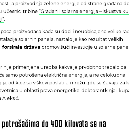
osti, a proizvodnja zelene energije od strane građana 
su učesnici tribine
“Građani i solarna energija – iskustva k
i”
.
paca-proizvođača kada su dobili neuobičajeno velike r
talacije solarnih panela, nastalo je kao rezultat velikih
e forsirala država
promovišući investicije u solarne pane
er nije primenjena uredba kakva je prvobitno trebalo da
ća samo potrošena električna energija, a ne celokupna
ja, od koje su viškovi poslati u mrežu gde se čuvaju za k
 savetnica u oblasti prava energetike, doktorantkinja i kup
 Aleksić.
potrošačima do 400 kilovata se na