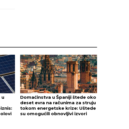
 u
Domaćinstva u Španiji štede oko
deset evra na računima za struju
iznis:
tokom energetske krize: Uštede
olovi
su omogućili obnovljivi izvori