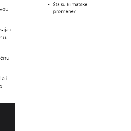
Šta su klimatske
ivou
promene?
okajao
anu.
kućnu
o i
no