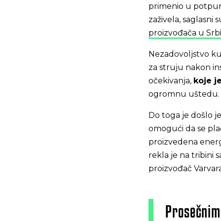
primenio u potpun
zaživela, saglasni 
proizvođača u Srbij
Nezadovoljstvo ku
za struju nakon ins
očekivanja,
koje j
ogromnu uštedu.
Do toga je došlo j
omogući da se pla
proizvedena energi
rekla je na tribini
proizvođač Varvara
Prosečnim 