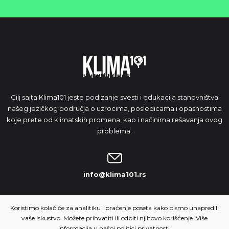
Cilj sajta Klima101 jeste podizanje svesti i edukacija stanovništva
našeg jezičkog područja o uzrocima, posledicama i opasnostima
koje prete od klimatskih promena, kao i načinima rešavanja ovog
problema.
info@klima101.rs
NAŠA IDEJA
Koristimo kolačiće za analitiku i praćenje poseta kako bismo unapredili
vaše iskustvo. Možete prihvatiti ili odbiti njihovo korišćenje. Više
informacija u našoj
politici privatnosti.