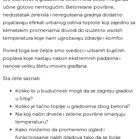
učine gotovo nemogućim. Betonirane površine,
nedostatak zelenila i neregulisana gradnja dodatno
pojačavaju efekat urbanog ostrva toplote koji zajedno sa
klimatskim promenama dovodi do izuzetno visokih
temperatura koje nam ugrožavaju zdravlje i komfor.
Pored toga sve češće smo svedoci i urbanih bujičnih
poplava koje nastaju nakon ekstremnih padavina i
nanose veliku štetu imovini građana.
Šta ćete saznati:
Koliko bi u budućnosti mogli da se zagreju gradovi
u Srbiji?
Koliko je tačno toplije u gradovima zbog betona?
Na koji način drveće i zelene površine smanjuju
temperaturu?
Kako možemo da promenimo izgled i
funkcionisanje naših gradova tako da se bolje