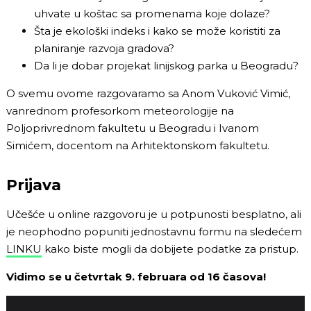
uhvate u koštac sa promenama koje dolaze?
Šta je ekološki indeks i kako se može koristiti za
planiranje razvoja gradova?
Da li je dobar projekat linijskog parka u Beogradu?
O svemu ovome razgovaramo sa Anom Vuković Vimić,
vanrednom profesorkom meteorologije na
Poljoprivrednom fakultetu u Beogradu i Ivanom
Simićem, docentom na Arhitektonskom fakultetu.
Prijava
Učešće u online razgovoru je u potpunosti besplatno, ali
je neophodno popuniti jednostavnu formu na sledećem
LINKU
kako biste mogli da dobijete podatke za pristup.
Vidimo se u četvrtak 9. februara od 16 časova!