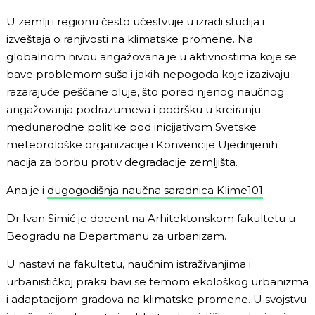
U zemlji i regionu često učestvuje u izradi studija i
izveštaja o ranjivosti na klimatske promene. Na
globalnom nivou angažovana je u aktivnostima koje se
bave problemom suša i jakih nepogoda koje izazivaju
razarajuće peščane oluje, što pored njenog naučnog
angažovanja podrazumeva i podršku u kreiranju
međunarodne politike pod inicijativom Svetske
meteorološke organizacije i Konvencije Ujedinjenih
nacija za borbu protiv degradacije zemljišta.
Ana je i
dugogodišnja naučna saradnica Klime101
.
Dr Ivan Simić je docent na Arhitektonskom fakultetu u
Beogradu na Departmanu za urbanizam.
U nastavi na fakultetu, naučnim istraživanjima i
urbanističkoj praksi bavi se temom ekološkog urbanizma
i adaptacijom gradova na klimatske promene. U svojstvu