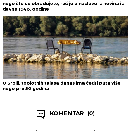
nego što se obradujete, reč je o naslovu iz novina iz
davne 1946. godine
U Srbiji, toplotnih talasa danas ima četiri puta više
nego pre 50 godina
KOMENTARI (0)