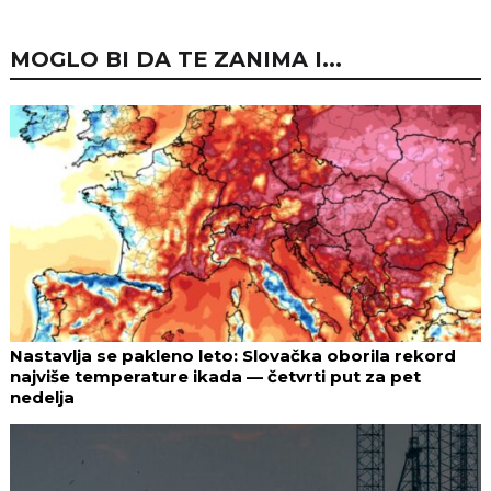
MOGLO BI DA TE ZANIMA I...
Nastavlja se pakleno leto: Slovačka oborila rekord
najviše temperature ikada — četvrti put za pet
nedelja