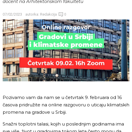
docent na Arhitektonskom fakultetu
07/02/2023
autorka:
Redakcija
0
Pozivamo vam da nam se u četvrtak 9. februara od 16
časova pridružite na online razgovoru o uticaju klimatskih
promena na gradove u Srbiji.
Snažni toplotni talasi, kojih u poslednjim godinama ima
sve više, život u gradovima tokom leta često mogu da