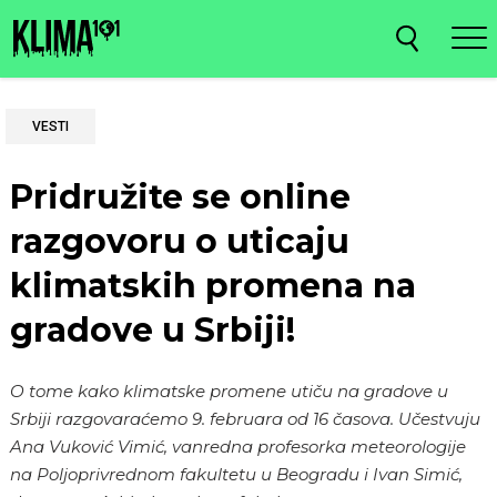
VESTI
Pridružite se online
razgovoru o uticaju
klimatskih promena na
gradove u Srbiji!
O tome kako klimatske promene utiču na gradove u
Srbiji razgovaraćemo 9. februara od 16 časova. Učestvuju
Ana Vuković Vimić, vanredna profesorka meteorologije
na Poljoprivrednom fakultetu u Beogradu i Ivan Simić,