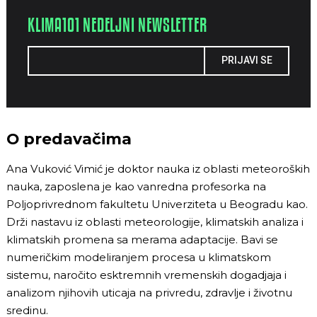
KLIMA101 NEDELJNI NEWSLETTER
PRIJAVI SE
O predavačima
Ana Vuković Vimić je doktor nauka iz oblasti meteoroških
nauka, zaposlena je kao vanredna profesorka na
Poljoprivrednom fakultetu Univerziteta u Beogradu kao.
Drži nastavu iz oblasti meteorologije, klimatskih analiza i
klimatskih promena sa merama adaptacije. Bavi se
numeričkim modeliranjem procesa u klimatskom
sistemu, naročito esktremnih vremenskih dogadjaja i
analizom njihovih uticaja na privredu, zdravlje i životnu
sredinu.