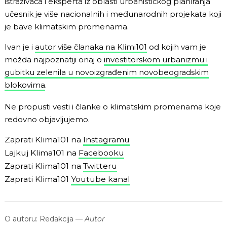
istraživača i eksperta iz oblasti urbanističkog planiranja
učesnik je više nacionalnih i međunarodnih projekata koji
je bave klimatskim promenama.
Ivan je i
autor više članaka na Klimi101
od kojih vam je
možda najpoznatiji onaj o
investitorskom urbanizmu i
gubitku zelenila u novoizgrađenim novobeogradskim
blokovima
.
Ne propusti vesti i članke o klimatskim promenama koje
redovno objavljujemo.
Zaprati Klima101 na
Instagramu
Lajkuj Klima101 na
Facebooku
Zaprati Klima101 na
Twitteru
Zaprati Klima101
Youtube kanal
O autoru:
Redakcija
—
Autor