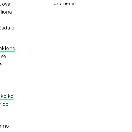
promene?
. ova
iliona
Sada bi
taklene
 se
e
ako ko
m od
emo.