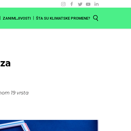
ZANIMLJIVOSTI
ŠTA SU KLIMATSKE PROMENE?
 za
nom 19 vrsta