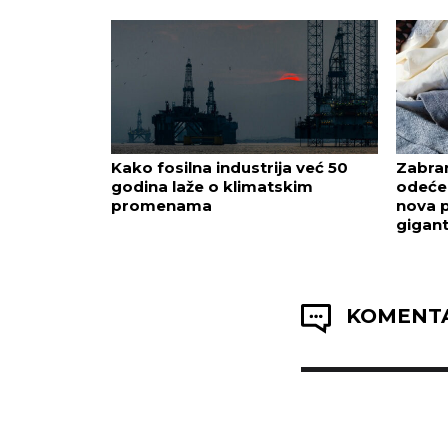
Kako fosilna industrija već 50
Zabra
godina laže o klimatskim
odeće 
promenama
nova 
gigan
KOMENTA