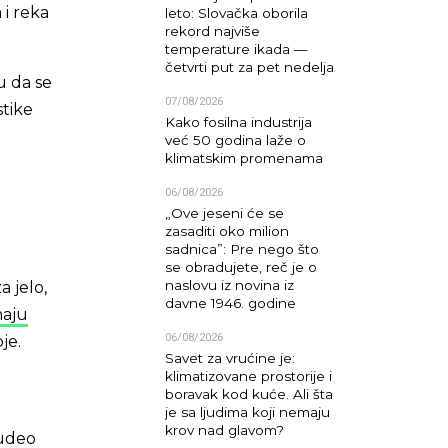
 i reka
leto: Slovačka oborila
rekord najviše
temperature ikada —
četvrti put za pet nedelja
u da se
07/08/2026
stike
Kako fosilna industrija
već 50 godina laže o
klimatskim promenama
06/08/2026
„Ove jeseni će se
zasaditi oko milion
sadnica”: Pre nego što
se obradujete, reč je o
naslovu iz novina iz
a jelo,
davne 1946. godine
maju
06/08/2026
je.
Savet za vrućine je:
klimatizovane prostorije i
boravak kod kuće. Ali šta
je sa ljudima koji nemaju
krov nad glavom?
udeo