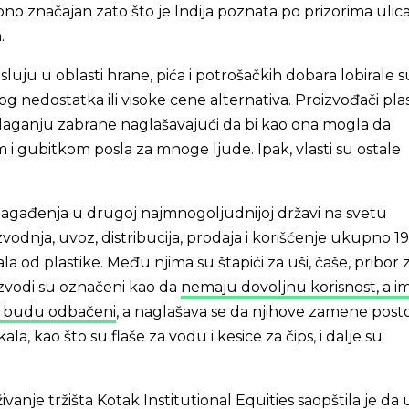
o značajan zato što je Indija poznata po prizorima ulica
.
luju u oblasti hrane, pića i potrošačkih dobara lobirale s
bog nedostatka ili visoke cene alternativa. Proizvođači pla
dlaganju zabrane naglašavajući da bi kao ona mogla da
m i gubitkom posla za mnoge ljude. Ipak, vlasti su ostale
zagađenja u drugoj najmnogoljudnijoj državi na svetu
vodnja, uvoz, distribucija, prodaja i korišćenje ukupno 19
la od plastike. Među njima su štapići za uši, čaše, pribor z
izvodi su označeni kao da
nemaju dovoljnu korisnost, a i
da budu odbačeni
, a naglašava se da njihove zamene posto
ala, kao što su flaše za vodu i kesice za čips, i dalje su
ivanje tržišta Kotak Institutional Equities
saopštila je
da 