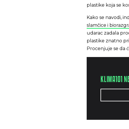
plastike koja se k
Kako se navodi, in
slamčice i biorazg
udarac zadala pro
plastike znatno pr
Procenjuje se da ć
KLIMA101 N