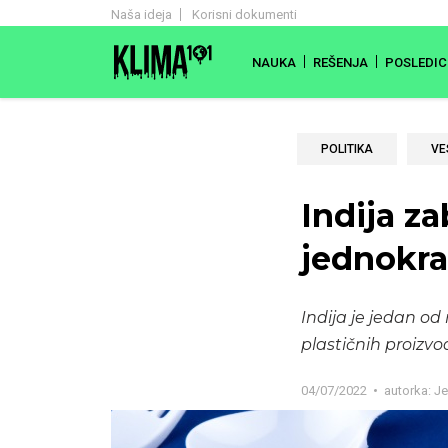
Naša ideja
Korisni dokumenti
NAUKA
REŠENJA
POSLEDIC
POLITIKA
VE
Indija za
jednokra
Indija je jedan o
plastičnih proizv
04/07/2022
autorka:
Je