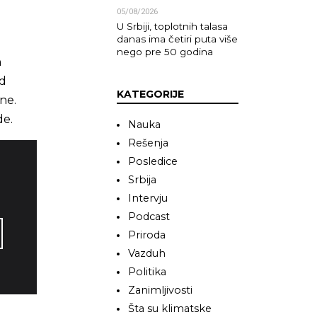
05/08/2026
U Srbiji, toplotnih talasa
danas ima četiri puta više
nego pre 50 godina
n
od
KATEGORIJE
ne.
de.
Nauka
Rešenja
Posledice
Srbija
Intervju
Podcast
Priroda
Vazduh
Politika
Zanimljivosti
Šta su klimatske