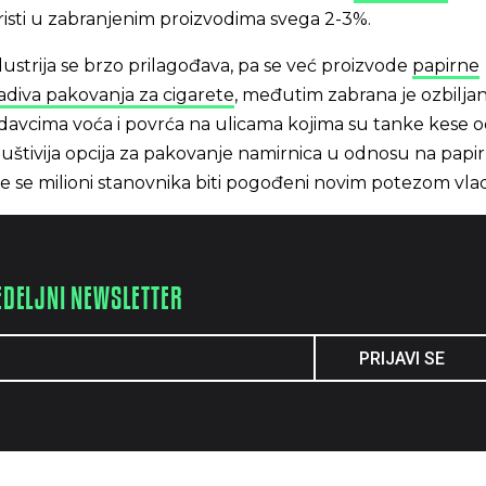
oristi u zabranjenim proizvodima svega 2-3%.
dustrija se brzo prilagođava, pa se već proizvode
papirne
radiva pakovanja za cigarete
, međutim zabrana je ozbilja
davcima voća i povrća na ulicama kojima su tanke kese 
iuštivija opcija za pakovanje namirnica u odnosu na papir
e se milioni stanovnika biti pogođeni novim potezom vla
EDELJNI NEWSLETTER
PRIJAVI SE