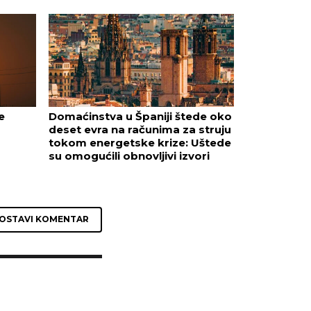
e
Domaćinstva u Španiji štede oko
deset evra na računima za struju
tokom energetske krize: Uštede
su omogućili obnovljivi izvori
OSTAVI KOMENTAR