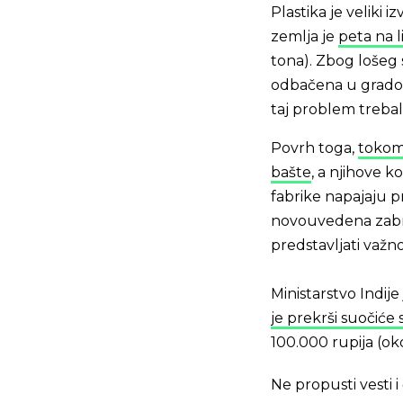
Plastika je veliki 
zemlja je
peta na l
tona). Zbog lošeg
odbačena u gradove
taj problem treba
Povrh toga,
tokom 
bašte
, a njihove k
fabrike napajaju p
novouvedena zabr
predstavljati važn
Ministarstvo Indije
je prekrši suočiće
100.000 rupija (oko
Ne propusti vesti