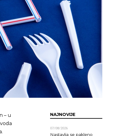
NAJNOVIJE
n – u
izvoda
07/08/2026
a.
Nastavlja se pakleno