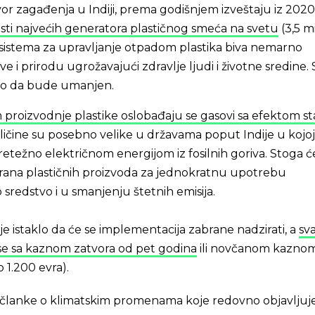
izvor zagađenja u Indiji, prema godišnjem izveštaju iz 2020
isti najvećih generatora plastičnog smeća na svetu
(3,5 m
 sistema za upravljanje otpadom plastika biva nemarno
 i prirodu ugrožavajući zdravlje ljudi i životne sredine. 
lo da bude umanjen.
proizvodnje plastike oslobađaju se gasovi sa efektom s
oličine su posebno velike u državama poput Indije u kojoj
retežno električnom energijom iz fosilnih goriva. Stoga ć
ana plastičnih proizvoda za jednokratnu upotrebu
o sredstvo i u smanjenju štetnih emisija.
 je istaklo da će se implementacija zabrane nadzirati, a
sv
 se sa kaznom zatvora od pet godina
ili novčanom kazno
 1.200 evra).
 i članke o klimatskim promenama koje redovno objavljuj