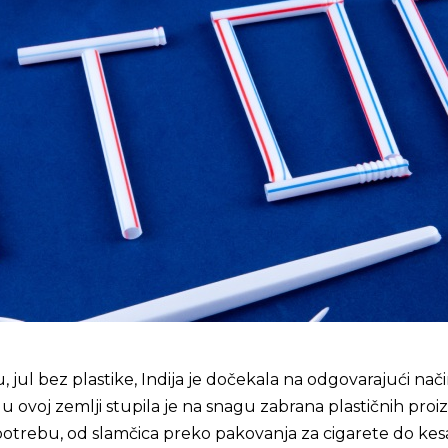
u, jul bez plastike, Indija je dočekala na odgovarajući nači
, u ovoj zemlji stupila je na snagu zabrana plastičnih pro
otrebu, od slamčica preko pakovanja za cigarete do kes