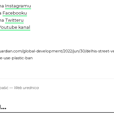
 na
Instagramu
na
Facebooku
 na
Twitteru
Youtube kanal
ardian.com/global-development/2022/jun/30/delhis-street-v
le-use-plastic-ban
bašić
—
Web urednica
..