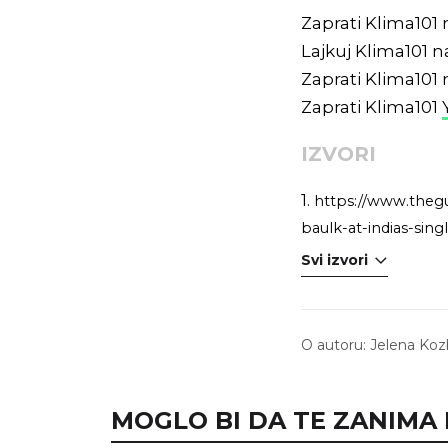
Zaprati Klima101
Lajkuj Klima101 
Zaprati Klima101
Zaprati Klima101
IZVORI
1.
https://www.thegu
baulk-at-indias-sing
Svi izvori
O autoru:
Jelena Koz
MOGLO BI DA TE ZANIMA I.