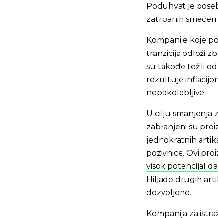
Poduhvat je posebn
zatrpanih smećem
Kompanije koje pos
tranzicija odloži z
su takođe težili o
rezultuje inflacijo
nepokolebljive.
U cilju smanjenja 
zabranjeni su proiz
jednokratnih artika
pozivnice. Ovi pro
visok potencijal 
Hiljade drugih artik
dozvoljene.
Kompanija za istraž