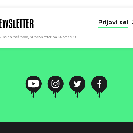
EWSLETTER
Prijavi se!
vi se na naš nedeljni newsletter na Substack-u