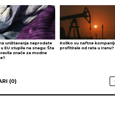
na uništavanja neprodate
Koliko su naftne kompanij
u EU stupila na snagu: Šta
profitirale od rata u Iranu?
pravila znače za modne
te?
RI (0)