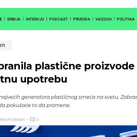
E
SRBIJA
INTERVJU
PODCAST
PRIRODA
VAZDUH
POLITIKA
STI
branila plastične proizvode
tnu upotrebu
d najvećih generatora plastičnog smeća na svetu. Zabra
oda pokušaće to da promene.
lena Kozbašić
0