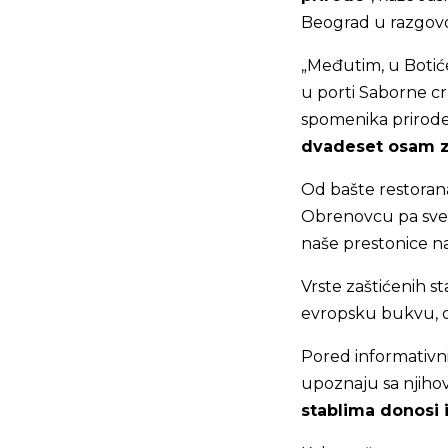
Beograd u razgovo
„Međutim, u Botiće
u porti Saborne cr
spomenika prirode
dvadeset osam za
Od bašte restorana
Obrenovcu pa sve d
naše prestonice na
Vrste zaštićenih s
evropsku bukvu, di
Pored informativnih
upoznaju sa njiho
stablima donosi i