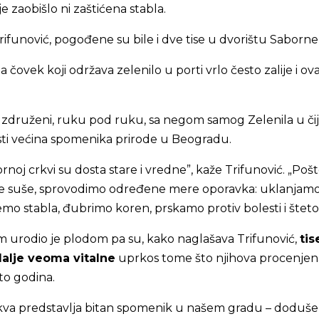
je zaobišlo ni zaštićena stabla.
rifunović, pogođene su bile i dve tise u dvorištu Saborne
 čovek koji održava zelenilo u porti vrlo često zalije i ov
 združeni, ruku pod ruku, sa negom samog Zelenila u čijo
ti većina spomenika prirode u Beogradu.
rnoj crkvi su dosta stare i vredne”, kaže Trifunović. „Pošt
ne suše, sprovodimo određene mere oporavka: uklanjam
emo stabla, đubrimo koren, prskamo protiv bolesti i štet
 urodio je plodom pa su, kako naglašava Trifunović,
tis
dalje veoma vitalne
uprkos tome što njihova procenjen
to godina.
kva predstavlja bitan spomenik u našem gradu – doduše