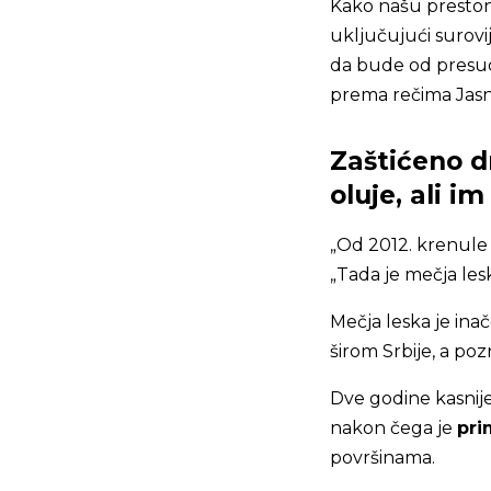
Kako našu preston
uključujući surovij
da bude od presud
prema rečima Jasn
Zaštićeno d
oluje, ali i
„Od 2012. krenule s
„Tada je mečja les
Mečja leska je ina
širom Srbije, a pozn
Dve godine kasnije,
nakon čega je
pri
površinama.