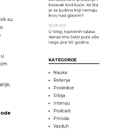
boravak kod kuće. Ali šta
je sa ljudima koji nemaju
krov nad glavom?
dok su
05/08/2026
ko
U Srbiji, toplotnih talasa
o
danas ima četiri puta više
nego pre 50 godina
 u
KATEGORIJE
rom
Nauka
Rešenja
rije,
Posledice
Srbija
Intervju
Podcast
rode
Priroda
Vazduh