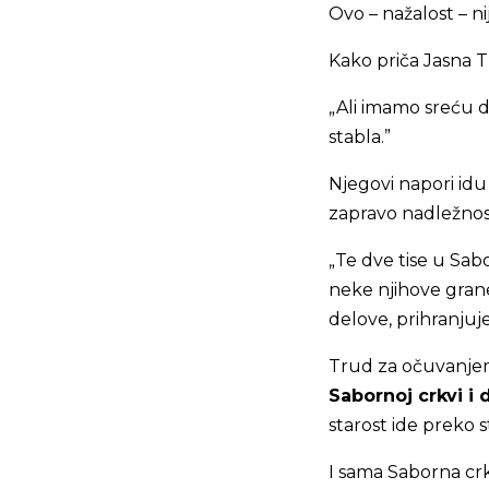
Ovo – nažalost – ni
Kako priča Jasna T
„Ali imamo sreću da
stabla.”
Njegovi napori idu
zapravo nadležnos
„Te dve tise u Sabo
neke njihove gra
delove, prihranjuj
Trud za očuvanjem
Sabornoj crkvi i 
starost ide preko s
I sama Saborna cr