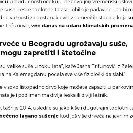
icu u budućnosti očekuju nepovoljniji vremenski uslovi 
e suše, češće toplotne talase i obilnije padavine – to bi 
ne važnosti za opstanak ovih znamenitih stabala koja su
e Trifunović,
već danas na udaru klimatskih promen
rveće u Beogradu ugrožavaju suše,
m mogu zapretiti i štetočine
u velike suše u toku leta”, kaže Jasna Trifunović iz Zelen
ka na Kalemegdanu počela sve više fiziološki da slabi.”
če visoko listopadno drvo koje možete zapaziti u parkovi
ata je i pod imenima divlja leska ili divlji lešnik.
 tačnije 2014, usledile su jake kiše i dugotrajni toplotni ta
mećeno lagano sušenje
kod još više drveća na javnim 