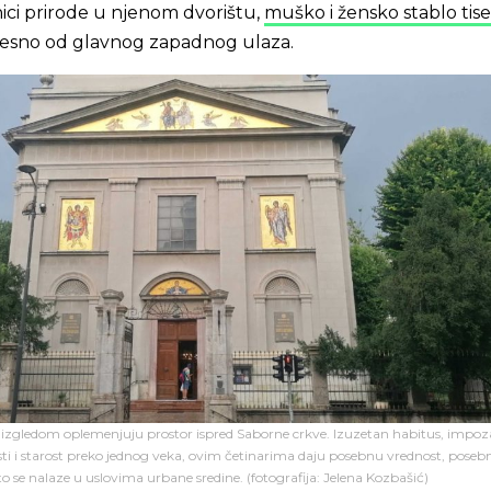
ici prirode u njenom dvorištu,
muško i žensko stablo tise
 desno od glavnog zapadnog ulaza.
izgledom oplemenjuju prostor ispred Saborne crkve. Izuzetan habitus, impo
ti i starost preko jednog veka, ovim četinarima daju posebnu vrednost, pose
to se nalaze u uslovima urbane sredine. (fotografija: Jelena Kozbašić)