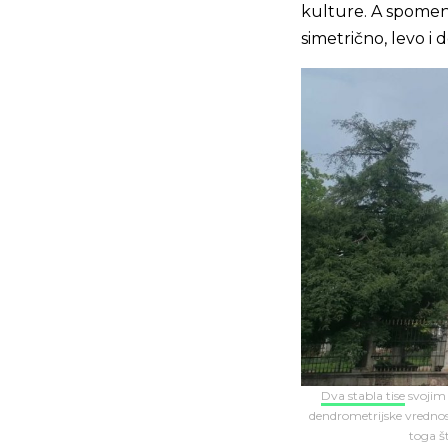
kulture. A spomen
simetrično, levo i
Dva stabla tise
svojim 
dendrometrijske vrednos
toga š