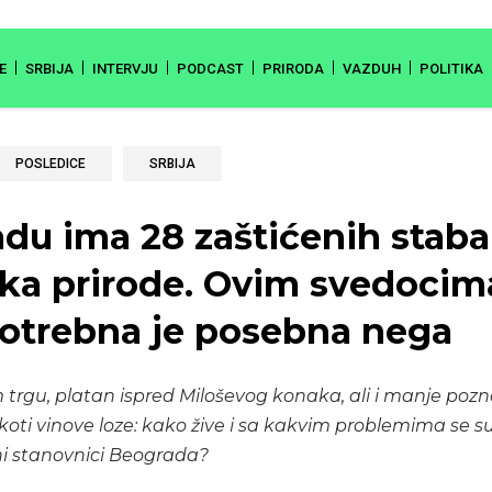
E
SRBIJA
INTERVJU
PODCAST
PRIRODA
VAZDUH
POLITIKA
POSLEDICE
SRBIJA
du ima 28 zaštićenih stabal
a prirode. Ovim svedocim
 potrebna je posebna nega
trgu, platan ispred Miloševog konaka, ali i manje pozna
koti vinove loze: kako žive i sa kakvim problemima se s
ni stanovnici Beograda?