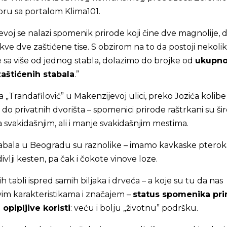
ru sa portalom Klima101.
voj se nalazi spomenik prirode koji čine dve magnolije, 
kve dve zaštićene tise. S obzirom na to da postoji nekoli
 sa više od jednog stabla, dolazimo do brojke od
ukupn
štićenih stabala
.”
 „Trandafilović” u Makenzijevoj ulici, preko Jozića kolibe
o privatnih dvorišta – spomenici prirode raštrkani su ši
 svakidašnjim, ali i manje svakidašnjim mestima.
tabala u Beogradu su raznolike – imamo kavkaske pteroka
vlji kesten, pa čak i čokote vinove loze.
 tabli ispred samih biljaka i drveća – a koje su tu da nas
vim karakteristikama i značajem –
status spomenika pri
 opipljive koristi
: veću i bolju „životnu” podršku.