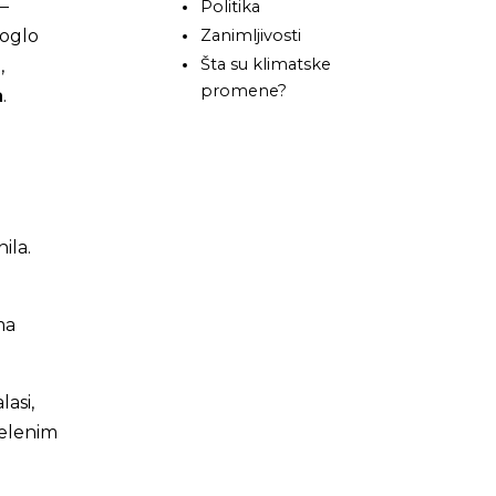
–
Politika
moglo
Zanimljivosti
Šta su klimatske
,
promene?
a
.
ila.
ma
lasi,
zelenim