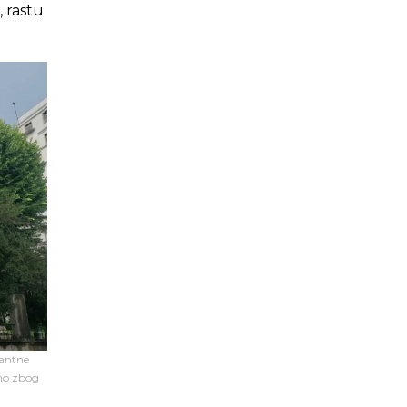
, rastu
zantne
bno zbog