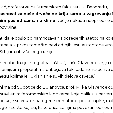
kić, profesorka na Šumarskom fakultetu u Beogradu,
asnosti za naše drveće ne kriju samo u zagrevanju 
nim posledicama na klimu
, već je nekada neophodno 
ovršine.
i da je došlo do namnožavanja određenih štetočina koj
stabala. Uprkos tome što neki od njih jesu autohtone vrs
Srbiji ima ih više nego ranije.
 neophodna je integralna zaštita”, ističe Glavendekić, „u 
emijskim preparatima pribegava tek kada se iscrpe sva o
đu kojima je i uklanjanje suvih delova drveća.”
anjima od Subotice do Bujanovca, prof. Milka Glavendekić
ostavljenim feromonskim klopkama, koje nalikuju na verti
ibube koje su vektor patogene nematode, potkornjake, ma
uge insekte koji su, kako priča, sa njima povezani odnosi