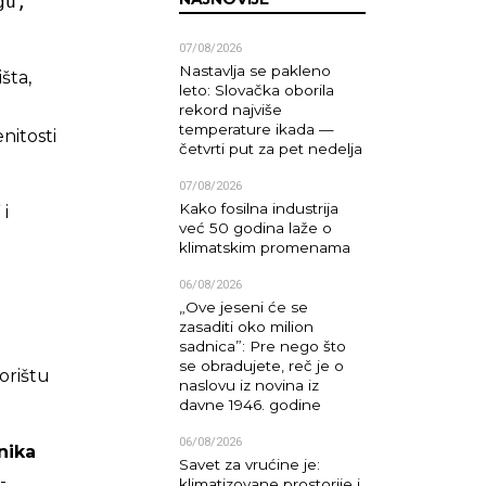
u, 
07/08/2026
Nastavlja se pakleno
šta,
leto: Slovačka oborila
rekord najviše
temperature ikada —
nitosti
četvrti put za pet nedelja
07/08/2026
Kako fosilna industrija
 i
već 50 godina laže o
klimatskim promenama
06/08/2026
„Ove jeseni će se
zasaditi oko milion
sadnica”: Pre nego što
se obradujete, reč je o
orištu
naslovu iz novina iz
davne 1946. godine
06/08/2026
nika
Savet za vrućine je:
-
klimatizovane prostorije i