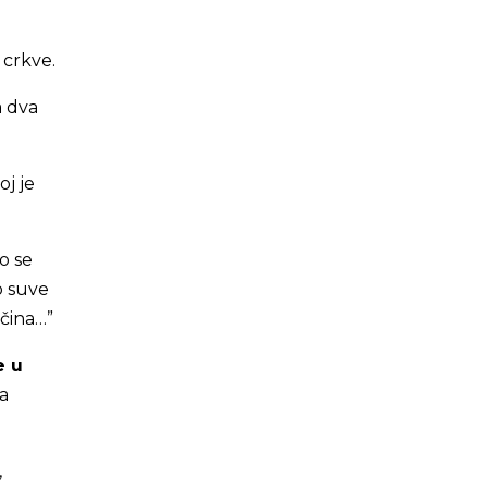
 crkve.
a dva
j je
o se
o suve
očina…”
e u
a
,