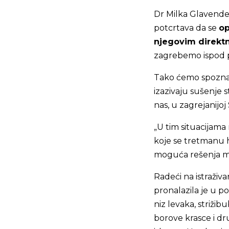
Dr Milka Glavende
potcrtava da se
op
njegovim direkt
zagrebemo ispod p
Tako ćemo spoznat
izazivaju sušenje 
nas, u zagrejanijoj 
„U tim situacijama
koje se tretmanu h
moguća rešenja me
Radeći na istraživ
pronalazila je u p
niz levaka, striž
borove krasce i dr