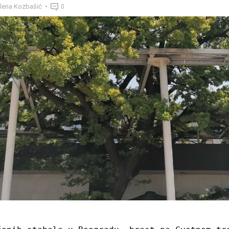
lena Kozbašić
0