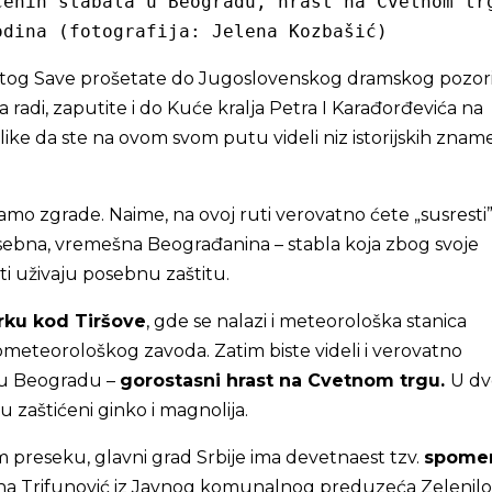
ćenih stabala u Beogradu, hrast na Cvetnom trg
odina (fotografija: Jelena Kozbašić)
tog Save prošetate do Jugoslovenskog dramskog pozori
 radi, zaputite i do Kuće kralja Petra I Karađorđevića na
like da ste na ovom svom putu videli niz istorijskih zname
samo zgrade. Naime, na ovoj ruti verovatno ćete „susresti”
osebna, vremešna Beograđanina – stabla koja zbog svoje
ti uživaju posebnu zaštitu.
rku kod Tiršove
, gde se nalazi i meteorološka stanica
meteorološkog zavoda. Zatim biste videli i verovatno
 u Beogradu –
gorostasni hrast na Cvetnom trgu.
U dv
u zaštićeni ginko i magnolija.
 preseku, glavni grad Srbije ima devetnaest tzv.
spome
sna Trifunović iz Javnog komunalnog preduzeća Zelenilo