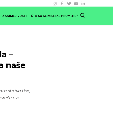
ZANIMLJIVOSTI
ŠTA SU KLIMATSKE PROMENE?
a –
a naše
ta stabla tise,
usreću ovi