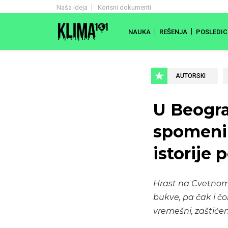
Naša ideja
Korisni dokumenti
NAUKA
REŠENJA
POSLEDIC
AUTORSKI
U Beogra
spomenik
istorije
Hrast na Cvetnom 
bukve, pa čak i čo
vremešni, zaštiće