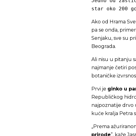
Jedno od zašti
star oko 200 g
Ako od Hrama Sve
pa se onda, primera
Senjaku, sve su pri
Beograda.
Ali nisu u pitanju 
najmanje četiri p
botaničke izvrsnos
Prvi je
ginko u pa
Republičkog hidro
najpoznatije drvo
kuće kralja Petra s
„Prema ažuriranom
prirode
”, kaže Ja