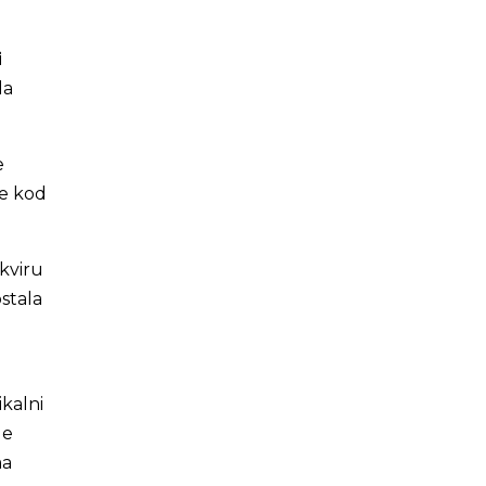
i
da
e
te kod
okviru
stala
kalni
le
ma