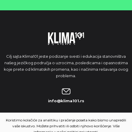
Cilj sajta Klima101 jeste podizanje svesti i edukacija stanovništva
našeg jezičkog područja o uzrocima, posledicama i opasnostima
koje prete od klimatskih promena, kao i načinima rešavanja ovog
problema.
info@klima101.rs
NAŠA IDEJA
Koristimo kolačiće za analitiku i praćenje poseta kako bismo unapredili
vaše iskustvo. Možete prihvatiti ili odbiti njihovo korišćenje. Više
informacija u našoj
politici privatnosti.