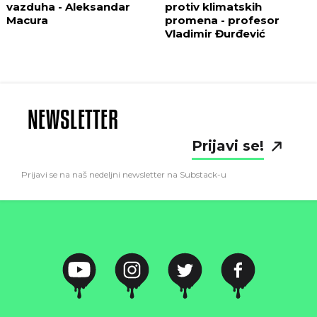
vazduha - Aleksandar
protiv klimatskih
Macura
promena - profesor
Vladimir Đurđević
NEWSLETTER
Prijavi se!
Prijavi se na naš nedeljni newsletter na Substack-u