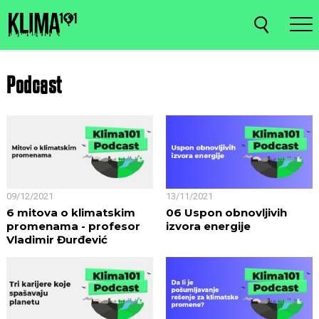
Podcast
09/12/2021
13/11/2021
6 mitova o klimatskim
06 Uspon obnovljivih
promenama - profesor
izvora energije
Vladimir Đurđević