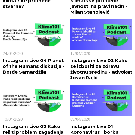
klimatske promene
klimatske promene
stvarne?
javnosti na pravi način -
Milan Stanojević
24/04/2020
17/04/2020
Instagram Live 04 Planet
Instagram Live 03 Kako
of the Humans diskusija -
se izboriti za zdravu
Đorđe Samardžija
životnu sredinu - advokat
Jovan Rajić
10/04/2020
03/04/2020
Instagram Live 02 Kako
Instagram Live 01
rešiti problem zagađenja
Koronavirus i borba