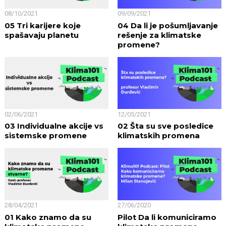
08/10/2021
09/09/2021
05 Tri karijere koje
04 Da li je pošumljavanje
spašavaju planetu
rešenje za klimatske
promene?
02/06/2021
12/05/2021
03 Individualne akcije vs
02 Šta su sve posledice
sistemske promene
klimatskih promena
28/04/2021
27/06/2020
01 Kako znamo da su
Pilot Da li komuniciramo