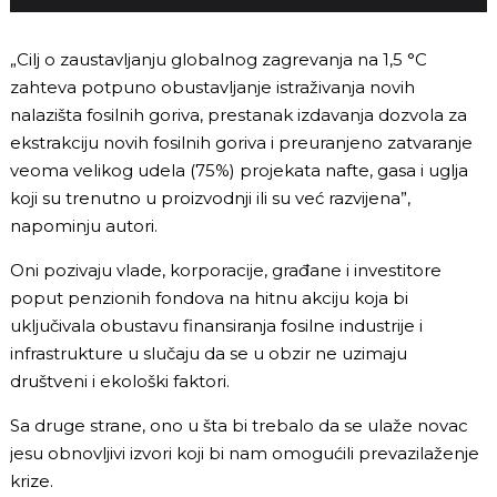
„Cilj o zaustavljanju globalnog zagrevanja na 1,5 °C
zahteva potpuno obustavljanje istraživanja novih
nalazišta fosilnih goriva, prestanak izdavanja dozvola za
ekstrakciju novih fosilnih goriva i preuranjeno zatvaranje
veoma velikog udela (75%) projekata nafte, gasa i uglja
koji su trenutno u proizvodnji ili su već razvijena”,
napominju autori.
Oni pozivaju vlade, korporacije, građane i investitore
poput penzionih fondova na hitnu akciju koja bi
uključivala obustavu finansiranja fosilne industrije i
infrastrukture u slučaju da se u obzir ne uzimaju
društveni i ekološki faktori.
Sa druge strane, ono u šta bi trebalo da se ulaže novac
jesu obnovljivi izvori koji bi nam omogućili prevazilaženje
krize.