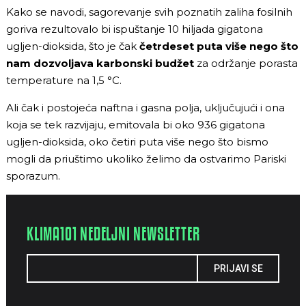
Kako se navodi, sagorevanje svih poznatih zaliha fosilnih
goriva rezultovalo bi ispuštanje 10 hiljada gigatona
ugljen-dioksida, što je čak
četrdeset puta više nego što
nam dozvoljava karbonski budžet
za održanje porasta
temperature na 1,5 °C.
Ali čak i postojeća naftna i gasna polja, uključujući i ona
koja se tek razvijaju, emitovala bi oko 936 gigatona
ugljen-dioksida, oko četiri puta više nego što bismo
mogli da priuštimo ukoliko želimo da ostvarimo Pariski
sporazum.
KLIMA101 NEDELJNI NEWSLETTER
PRIJAVI SE