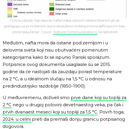
Ovo su oblasti čije resurse nafte treba ostaviti neiskorišćenim jer se
poklapaju sa prioritetnim socio-ekološkim kriterijumima definisanim kao
„zone isključenja” / izvor:
Nature Communications
(screenshot)
Međutim, nafta mora da ostane pod zemljom i u
delovima sveta koji nisu obuhvaćeni pomenutim
kategorijama kako bi se ispunio Pariski sporazum.
Potpisnice ovog dokumenta usaglasile su se 2015.
godine da će nastojati da zauzdaju porast temperature
na 2 °C, a u idealnom slučaju na 1,5 °C u odnosu na
predindustrijsko razdoblje (1850-1900).
U međuvremenu, doživeli smo
prve dane koji su topliji za
2 °C
nego u drugoj polovini devetnaestog veka, pa čak i
prvih dvanaest meseci koji su topliji za 1,5 °C
. Povrh toga,
2024. u celini
preti da premaši donju granicu potpisanog
dogovora.