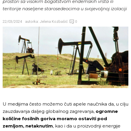
prostori sa visokim bogatstvom endemskih vrsta ili
teritorije naseljene starosedeocima u svojevoljnoj izolaciji
22/03/2024
autorka:
Jelena Kozbašić
0
U medijima često možemo čuti apele naučnika da, u cilju
zauzdavanja daljeg globalnog zagrevanja,
ogromne
količine fosilnih goriva moramo ostaviti pod
zemljom, netaknutim
, kao i da u proizvodnji energije