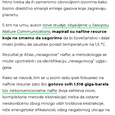
hitno treba da ih zamenimo obnovljivim izvorima kako
bismo drastično smanjili emisije gasova koje zagrevaju
planetu.
S tim na umu, autori
nove studije, objavljene u časopisu
Nature Communications
,
mapirali su naftne resurse
koje ne smemo da sagorimo
da bi čovečanstvo i dalje
imalo priliku da zaustavi porast temperature na 1,5 °C.
Rezultat je Atlas „nesagorive” nafte, a metodologija se
može upotrebiti i za identifikaciju „nesagorivog” uglja i
gasa.
Kako se navodi, tim se u svom radu ipak fokusirao na
naftne resurse zato što
gotovo svih 1.518 giga-barela
tzv. nekonvencionalne nafte
(koja zahteva nove,
kompleksne metode ekstrakcije) treba da ostane
neiskorišćeno zbog mnogo viših troškova ekstrakcije,
niže energetske efikasnosti, višeg negativnog uticaja na