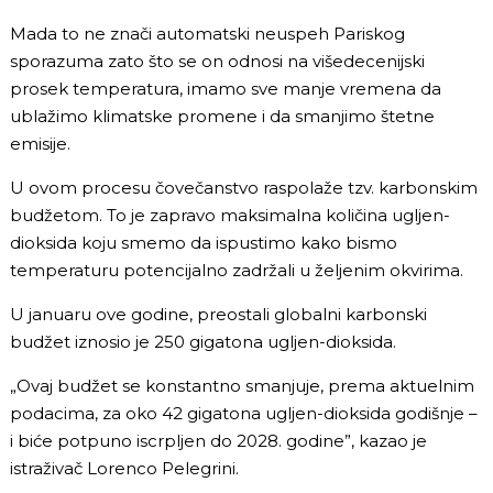
Mada to ne znači automatski neuspeh Pariskog
sporazuma zato što se on odnosi na višedecenijski
prosek temperatura, imamo sve manje vremena da
ublažimo klimatske promene i da smanjimo štetne
emisije.
U ovom procesu čovečanstvo raspolaže tzv. karbonskim
budžetom. To je zapravo maksimalna količina ugljen-
dioksida koju smemo da ispustimo kako bismo
temperaturu potencijalno zadržali u željenim okvirima.
U januaru ove godine, preostali globalni karbonski
budžet iznosio je 250 gigatona ugljen-dioksida.
„Ovaj budžet se konstantno smanjuje, prema aktuelnim
podacima, za oko 42 gigatona ugljen-dioksida godišnje –
i biće potpuno iscrpljen do 2028. godine”, kazao je
istraživač Lorenco Pelegrini.