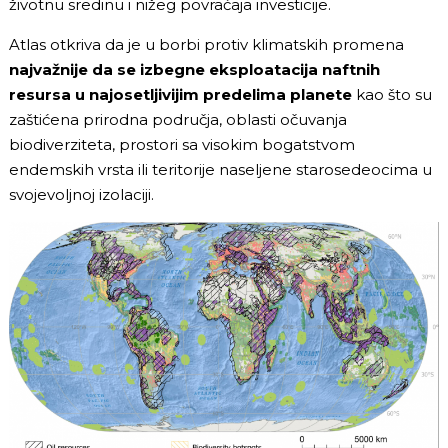
životnu sredinu i nižeg povraćaja investicije.
Atlas otkriva da je u borbi protiv klimatskih promena
najvažnije da se izbegne eksploatacija naftnih
resursa u najosetljivijim predelima planete
kao što su
zaštićena prirodna područja, oblasti očuvanja
biodiverziteta, prostori sa visokim bogatstvom
endemskih vrsta ili teritorije naseljene starosedeocima u
svojevoljnoj izolaciji.