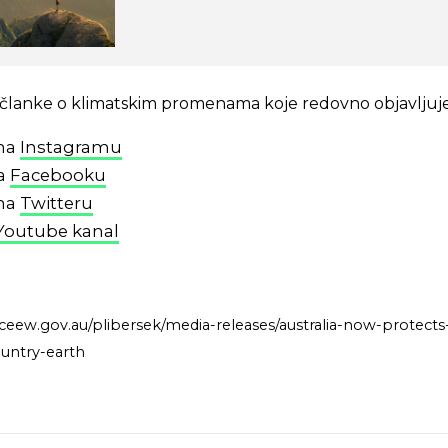
 i članke o klimatskim promenama koje redovno objavljuj
 na
Instagramu
na
Facebooku
 na
Twitteru
Youtube kanal
dcceew.gov.au/plibersek/media-releases/australia-now-protect
untry-earth