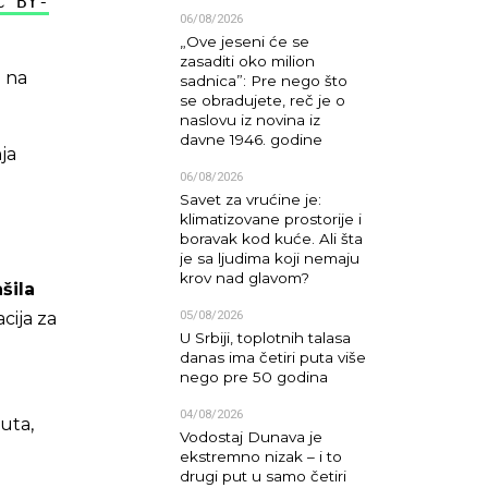
C BY-
06/08/2026
„Ove jeseni će se
zasaditi oko milion
a na
sadnica”: Pre nego što
se obradujete, reč je o
naslovu iz novina iz
davne 1946. godine
ja
06/08/2026
Savet za vrućine je:
klimatizovane prostorije i
boravak kod kuće. Ali šta
je sa ljudima koji nemaju
krov nad glavom?
šila
05/08/2026
cija za
U Srbiji, toplotnih talasa
danas ima četiri puta više
nego pre 50 godina
04/08/2026
uta,
Vodostaj Dunava je
ekstremno nizak – i to
drugi put u samo četiri