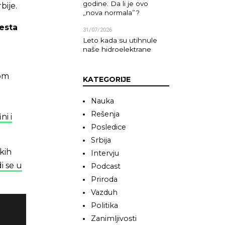
godine. Da li je ovo
bije.
„nova normala”?
esta
31/07/2026
Leto kada su utihnule
naše hidroelektrane
kom
KATEGORIJE
Nauka
Rešenja
ni i
Posledice
Srbija
kih
Intervju
i se u
Podcast
Priroda
Vazduh
Politika
Zanimljivosti