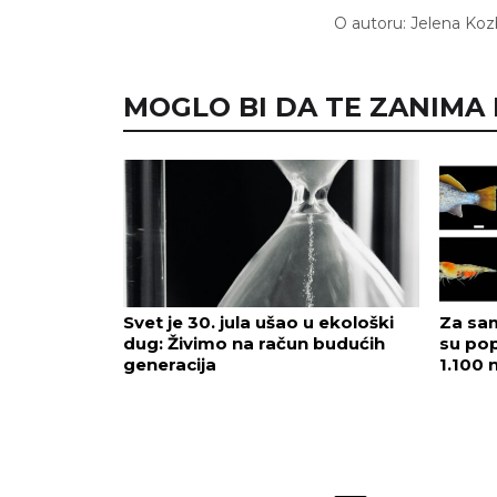
O autoru:
Jelena Koz
MOGLO BI DA TE ZANIMA I.
Svet je 30. jula ušao u ekološki
Za sam
dug: Živimo na račun budućih
su pop
generacija
1.100 