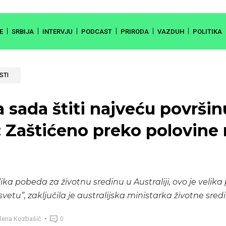
E
SRBIJA
INTERVJU
PODCAST
PRIRODA
VAZDUH
POLITIKA
STI
ja sada štiti najveću površi
: Zaštićeno preko polovine
ika pobeda za životnu sredinu u Australiji, ovo je velik
svetu”, zaključila je australijska ministarka životne sred
lena Kozbašić
0