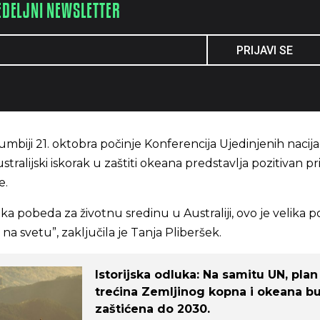
EDELJNI NEWSLETTER
PRIJAVI SE
umbiji 21. oktobra počinje Konferencija Ujedinjenih nacija
ustralijski iskorak u zaštiti okeana predstavlja pozitivan p
e.
ika pobeda za životnu sredinu u Australiji, ovo je velika 
na svetu”, zaključila je Tanja Pliberšek.
Istorijska odluka: Na samitu UN, plan
trećina Zemljinog kopna i okeana b
zaštićena do 2030.