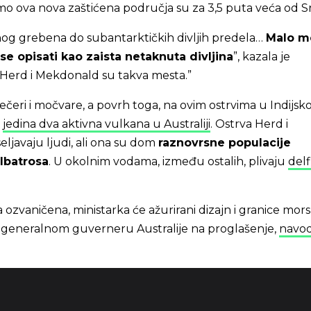
mo ova nova zaštićena područja su za 3,5 puta veća od Sr
nog grebena do subantarktičkih divljih predela…
Malo m
e opisati kao zaista netaknuta divljina
”, kazala je
 Herd i Mekdonald su takva mesta.”
lečeri i močvare, a povrh toga, na ovim ostrvima u Indijs
i
jedina dva aktivna vulkana u Australiji
. Ostrva Herd i
javaju ljudi, ali ona su dom
raznovrsne populacije
albatrosa
. U okolnim vodama, između ostalih, plivaju
delfi
 ozvaničena, ministarka će ažurirani dizajn i granice mors
i generalnom guverneru Australije na proglašenje,
navod