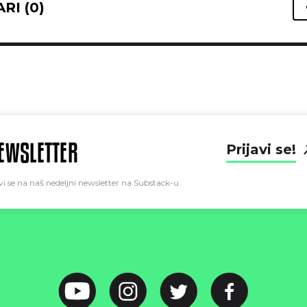
RI (0)
EWSLETTER
Prijavi se!
vi se na naš nedeljni newsletter na Substack-u