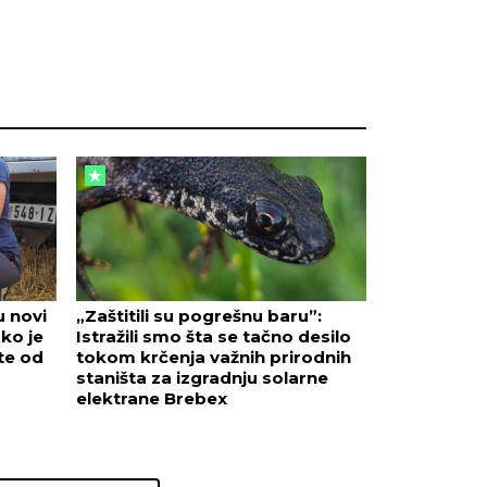
u novi
„Zaštitili su pogrešnu baru”:
ako je
Istražili smo šta se tačno desilo
te od
tokom krčenja važnih prirodnih
staništa za izgradnju solarne
elektrane Brebex