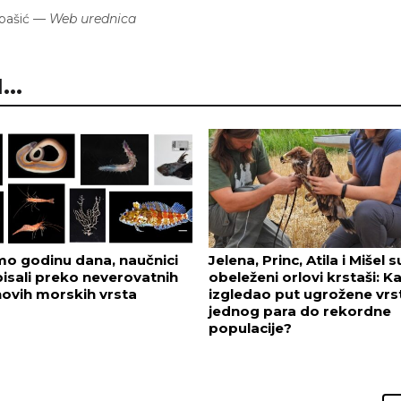
bašić
—
Web urednica
..
o godinu dana, naučnici
Jelena, Princ, Atila i Mišel s
isali preko neverovatnih
obeleženi orlovi krstaši: K
novih morskih vrsta
izgledao put ugrožene vrs
jednog para do rekordne
populacije?