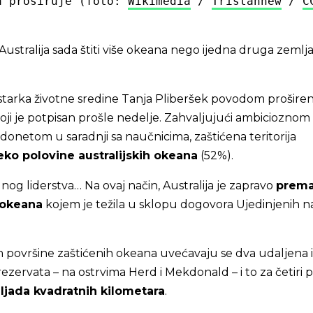
a proširuje (foto: 
Wikimedia
 / 
Tristannew
 / 
C
ustralija sada štiti više okeana nego ijedna druga zemlj
nistarka životne sredine Tanja Pliberšek povodom proširen
ji je potpisan prošle nedelje. Zahvaljujući ambicioznom
onetom u saradnji sa naučnicima, zaštićena teritorija
eko polovine australijskih okeana
(52%).
alnog liderstva… Na ovaj način, Australija je zapravo
prema
% okeana
kojem je težila u sklopu dogovora Ujedinjenih na
 površine zaštićenih okeana uvećavaju se dva udaljena i
ezervata – na ostrvima Herd i Mekdonald – i to za četiri p
iljada kvadratnih kilometara
.