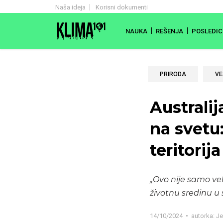
Naša ideja
Korisni dokumenti
NAUKA
REŠENJA
POSLEDIC
PRIRODA
VE
Australi
na svetu
teritorija
„Ovo nije samo vel
životnu sredinu u 
14/10/2024
autorka:
Je