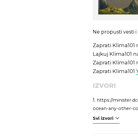
Ne propusti vesti
Zaprati Klima101
Lajkuj Klima101 
Zaprati Klima101
Zaprati Klima101
IZVORI
1.
https://minister.
ocean-any-other-co
Svi izvori