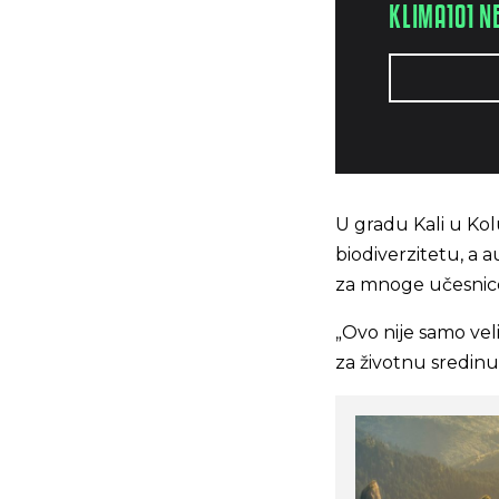
KLIMA101 N
U gradu Kali u Kol
biodiverzitetu, a a
za mnoge učesnic
„Ovo nije samo vel
za životnu sredinu 