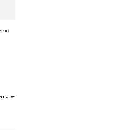
emo.
s-more-