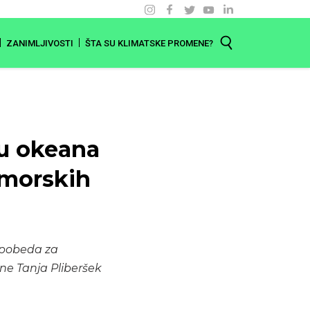
ZANIMLJIVOSTI
ŠTA SU KLIMATSKE PROMENE?
nu okeana
 morskih
a pobeda za
ine Tanja Pliberšek