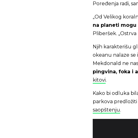
Poređenja radi, sa
„Od Velikog koral
na planeti mogu s
Pliberšek. „Ostrva
Njih karakterišu g
okeanu nalaze se 
Mekdonald ne nasel
pingvina, foka i 
kitovi
.
Kako bi odluka bila
parkova predložit
saopštenju
.