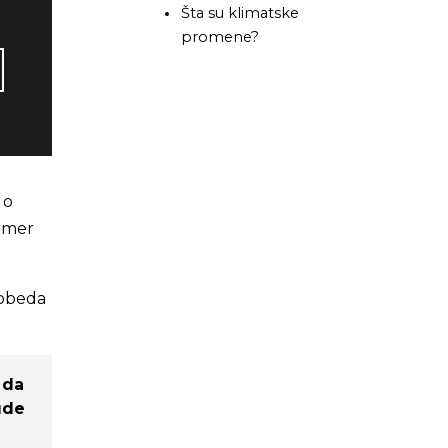
Šta su klimatske
promene?
 o
rimer
pobeda
 da
ude