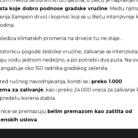
ćim i međunarodnim stručnjacima, u Beču je napravljena
sta koje dobro podnose gradske vrućine
. Među njim
erija (lampion drvo) i koprivić koji se u Beču intenzivnije k
odina.
sledica klimatskih promena na drveće tu ne staje…
estonicu pogode žestoke vrućine, zalivanje se intenzivira
jaju vodu jednom nedeljno, a po potrebi i dva puta. Na 
 angažuje oko 150 radnika gradskog zelenila.
red ručnog navodnjavanja, koristi se i
preko 1.000
ema za zalivanje
, kao i preko 24.000 vreća za zalivanje 
predelu korena stabla.
dnice se premazuju
belim premazom kao zaštita od
enskih uslova
.