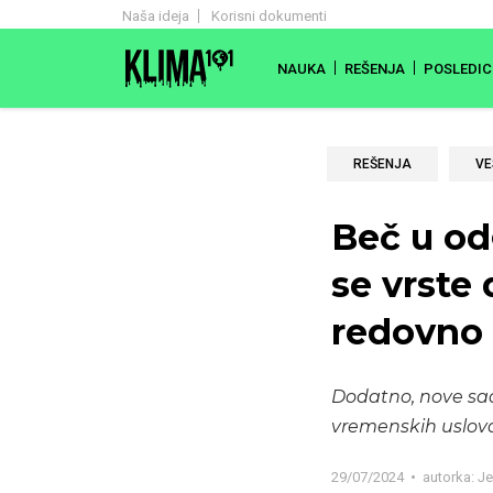
Naša ideja
Korisni dokumenti
NAUKA
REŠENJA
POSLEDIC
REŠENJA
VE
Beč u od
se vrste 
redovno 
Dodatno, nove sa
vremenskih uslov
29/07/2024
autorka:
Je