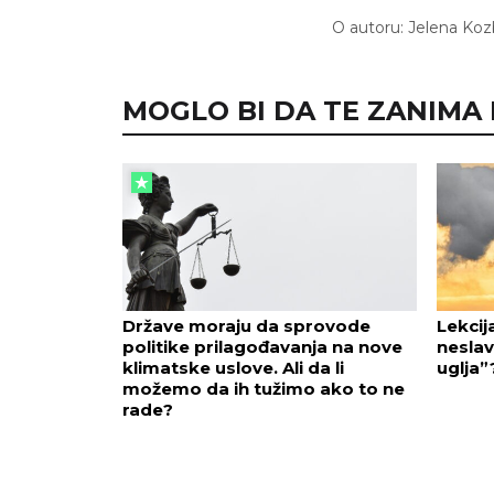
O autoru:
Jelena Koz
MOGLO BI DA TE ZANIMA I.
Države moraju da sprovode
Lekcij
politike prilagođavanja na nove
neslav
klimatske uslove. Ali da li
uglja”
možemo da ih tužimo ako to ne
rade?