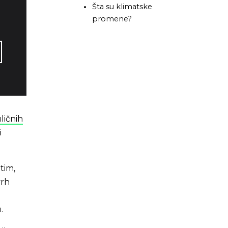
Šta su klimatske
promene?
ličnih
i
tim,
vrh
u.