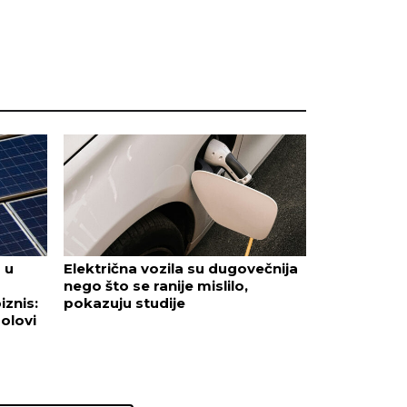
 u
Električna vozila su dugovečnija
nego što se ranije mislilo,
iznis:
pokazuju studije
olovi