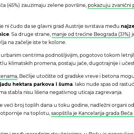
ča (45%) zauzimaju zelene površine,
pokazuju zvanični 
je ni čudo da se glavni grad Austrije svrstava među
najze
nice
. Sa druge strane,
manje od trećine Beograda (31%)
j
lja na začelje iste te kolone.
u urbanim centrima podnošljivijim, pogotovo tokom letnji
tlu klimatskih promena, postaju jače, dugotrajnije i učesta
cenama
, Bečlije utočište od gradske vreve i betona mog
ljadu hektara parkova i šuma
. Iako nude spas od rastuć
ma stabla nisu lišena negativnog uticaja zagrevanja.
 veći broj toplih dana u toku godine, nadležni organi odl
otpornije na toplotu,
saopštila je Kancelarija grada Beča