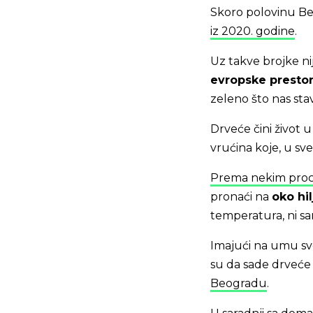
Skoro polovinu Be
iz 2020. godine
.
Uz takve brojke ni
evropske presto
zeleno što nas stav
Drveće čini život 
vrućina koje, u sve
Prema nekim pro
pronaći na
oko hi
temperatura, ni sa
Imajući na umu sve
su da sade drveće 
Beogradu
.