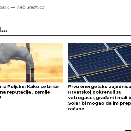
bašić
—
Web urednica
..
a iz Poljske: Kako se briše
Prvu energetsku zajednicu
na reputacija „zemlje
Hrvatskoj pokrenuli su
?
vatrogasci, građani i mali b
Solar bi mogao da im prep
račune