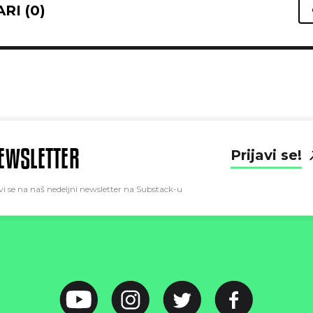
RI (0)
EWSLETTER
Prijavi se!
vi se na naš nedeljni newsletter na Substack-u