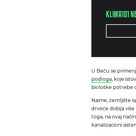
KLIMA101 N
U Beču se primenju
podloga
, koje is
biološke potrebe 
Naime, zemljište is
drveće dobija više
toga, na ovaj način
kanalizacioni sis