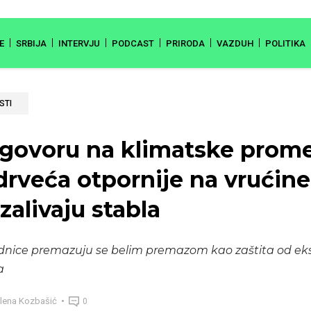
E
SRBIJA
INTERVJU
PODCAST
PRIRODA
VAZDUH
POLITIKA
STI
govoru na klimatske prom
drveća otpornije na vrućine
zalivaju stabla
dnice premazuju se belim premazom kao zaštita od ek
a
lena Kozbašić
0