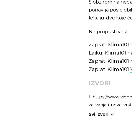
S obzirom na ned
ponavlja posle ob
lekciju-dve koje ć
Ne propusti vesti
Zaprati Klima101
Lajkuj Klima101 
Zaprati Klima101
Zaprati Klima101
IZVORI
1.
https://www.vienn
zalivanja-i-nove-vrs
Svi izvori