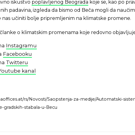
avno iskustvo
poplavljenog Beograda
koje se, kao po prav
ilnih padavina, izgleda da bismo od Beča mogli da nauči
e nas učiniti bolje pripremljenim na klimatske promene.
 i članke o klimatskim promenama koje redovno objavljuj
 na
Instagramu
na
Facebooku
 na
Twitteru
Youtube kanal
aoffices.at/rs/Novosti/Saopstenja-za-medije/Automatski-siste
te-gradskih-stabala-u-Becu