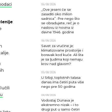
podaci
06/08/2026
„Ove jeseni će se
zasaditi oko milion
sadnica”: Pre nego što
lenije
se obradujete, reč je o
naslovu iz novina iz
e
davne 1946. godine
06/08/2026
h
Savet za vrućine je:
klimatizovane prostorije i
lije.
boravak kod kuće. Ali šta
je sa ljudima koji nemaju
u
krov nad glavom?
ih
05/08/2026
U Srbiji, toplotnih talasa
danas ima četiri puta više
nego pre 50 godina
učili
 u
04/08/2026
Vodostaj Dunava je
ekstremno nizak – i to
drugi put u samo četiri