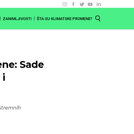
ZANIMLJIVOSTI
ŠTA SU KLIMATSKE PROMENE?
ene: Sade
 i
stremnih