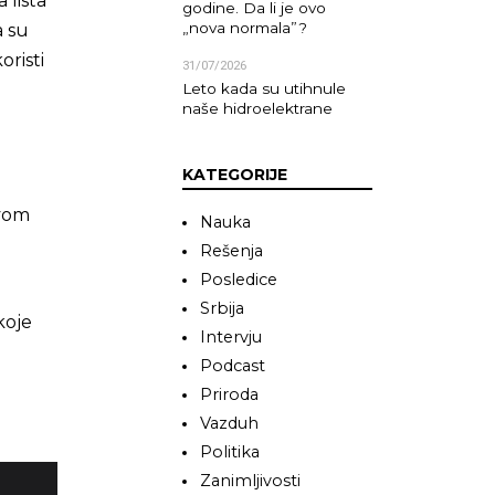
 lista
godine. Da li je ovo
„nova normala”?
a su
oristi
31/07/2026
Leto kada su utihnule
naše hidroelektrane
KATEGORIJE
.
ovom
Nauka
Rešenja
Posledice
Srbija
koje
Intervju
Podcast
Priroda
Vazduh
Politika
Zanimljivosti