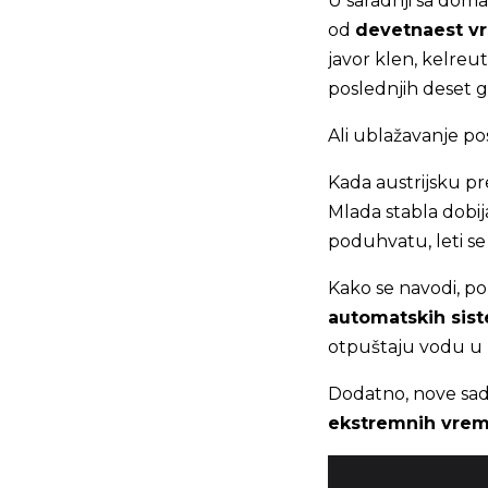
U saradnji sa doma
od
devetnaest vr
javor klen, kelreut
poslednjih deset g
Ali ublažavanje po
Kada austrijsku pr
Mlada stabla dobi
poduhvatu, leti se
Kako se navodi, po
automatskih sist
otpuštaju vodu u 
Dodatno, nove sa
ekstremnih vrem