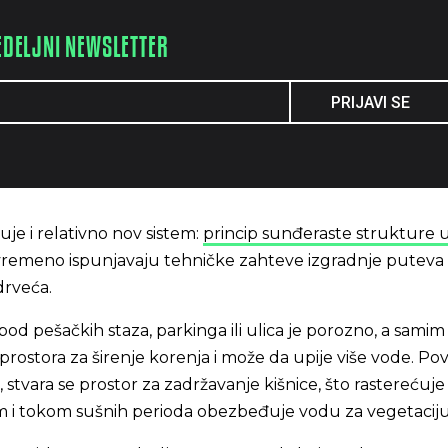
EDELJNI NEWSLETTER
PRIJAVI SE
je i relativno nov sistem:
princip sunđeraste strukture u
tovremeno ispunjavaju tehničke zahteve izgradnje puteva 
drveća.
pod pešačkih staza, parkinga ili ulica je porozno, a samim 
 prostora za širenje korenja i može da upije više vode. Po
, stvara se prostor za zadržavanje kišnice, što rasterećuje
tem i tokom sušnih perioda obezbeđuje vodu za vegetacij