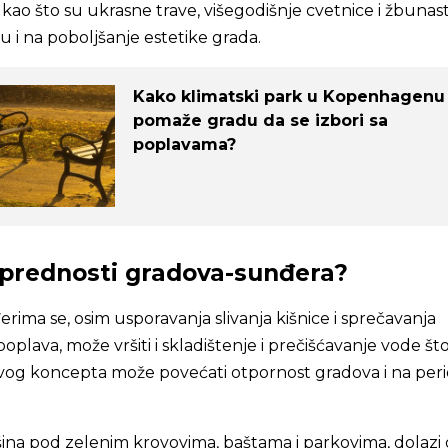
e kao što su ukrasne trave, višegodišnje cvetnice i žbunas
ču i na poboljšanje estetike grada.
Kako klimatski park u Kopenhagenu
pomaže gradu da se izbori sa
poplavama?
 prednosti gradova-sunđera?
ima se, osim usporavanja slivanja kišnice i sprečavanja
plava, može vršiti i skladištenje i prečišćavanje vode št
og koncepta može povećati otpornost gradova i na per
na pod zelenim krovovima, baštama i parkovima, dolazi