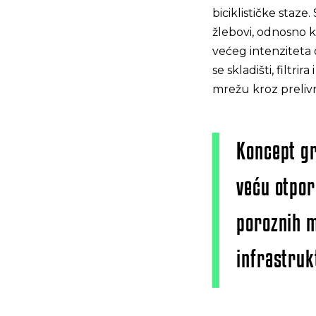
biciklističke staz
žlebovi, odnosno k
većeg intenziteta 
se skladišti, filtr
mrežu kroz prelivn
Koncept gr
veću otpor
poroznih m
infrastruk