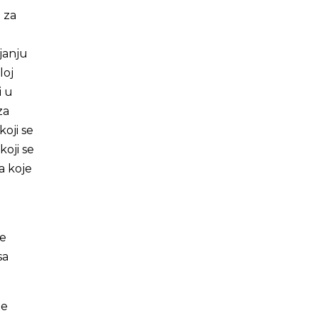
 za
janju
loj
i u
za
koji se
koji se
a koje
ne
sa
ne