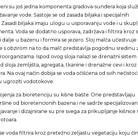
zeni su još jedna komponenta gradova-sunđera koja služi
avanje vode. Sastoje se od zasada biljaka i specijalnih
 Zasadi biljaka imaju ulogu u usporavanju vode i u skupl
enta. Voda se dodatno usporava, zadržava i filtrira kroz s
i dalje u bazenu i formira se jezero. Sloj malča učestvuje 
e s obzirom na to da malč predstavlja pogodnu sredinu 
roorganizama. Ispod ovog sloja nalazi se drenažni sistem 
 sloja zemljišta, agregata, tkanine i drenažne cevi i kroz 
ra. Na ovaj način dobija se voda očišćena od svih nečistoć
 ugroziti vodotokove.
rojenja za bioretenciju su kišne bašte. One predstavljaju
ine od bioretencionih bazena i ne sadrže specijalizova
avanje i dizajnirane su pre svega za prikupljanje kišnice 
trotoara.
e voda filtrira kroz pretežno zeljastu vegetaciju koju či