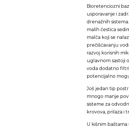
Bioretenciozni ba
usporavanje i zadrž
drenažnih sistema.
malih čestica sedim
malča koji se nalaz
prečišćavanju vod
razvoj korisnih mik
uglavnom sastoji od
voda dodatno filtri
potencijalno mogu
Još jedan tip post
mnogo manje površ
sisteme za odvodnj
krovova, prilaza i 
U kišnim baštama s