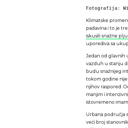
Fotografija: W
Klimatske promen
padavina i to je tr
iskusili snažne plj
uporediva sa uku
Jedan od glavnih u
vazduh u stanju d
budu snažnijeg inte
tokom godine nije
njihov raspored. 
manjim i intenziv
istovremeno imamo
Urbana područja 
veći broj stanovni