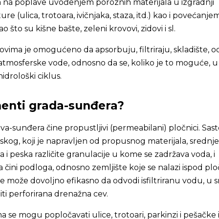
 na poplave uvođenjem poroznih materijala u izgradnji
re (ulica, trotoara, ivičnjaka, staza, itd.) kao i povećanje
o što su kišne bašte, zeleni krovovi, zidovi i sl.
ovima je omogućeno da apsorbuju, filtriraju, skladište, 
 atmosferske vode, odnosno da se, koliko je to moguće, u
idrološki ciklus.
menti grada-sunđera?
a-sunđera čine propustljivi (permeabilani) pločnici. Sast
inskog, koji je napravljen od propusnog materijala, srednjeg
ka i peska različite granulacije u kome se zadržava voda, i
a čini podloga, odnosno zemljište koje se nalazi ispod plo
 može dovoljno efikasno da odvodi isfiltriranu vodu, u s
iti perforirana drenažna cev.
 se mogu popločavati ulice, trotoari, parkinzi i pešačke 