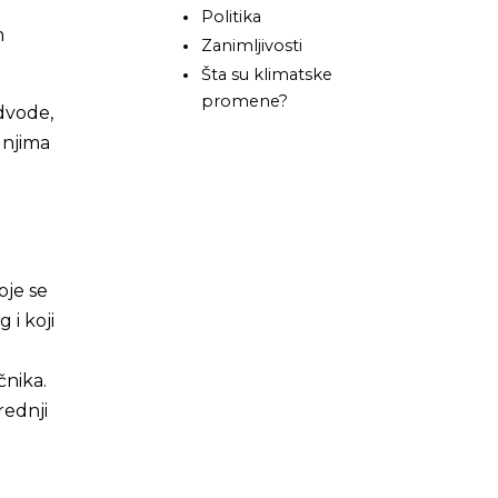
Politika
m
Zanimljivosti
Šta su klimatske
promene?
odvode,
 njima
oje se
 i koji
čnika.
rednji
i