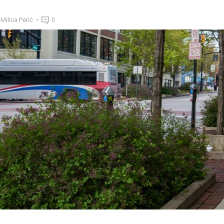
Milica Perić
0