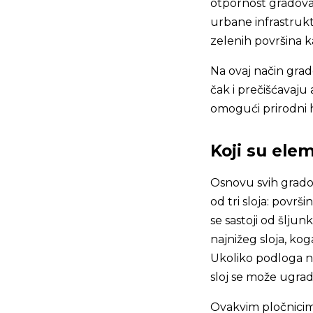
otpornost gradova
urbane infrastruktu
zelenih površina ka
Na ovaj način grad
čak i prečišćavaju
omogući prirodni h
Koji su ele
Osnovu svih gradov
od tri sloja: površ
se sastoji od šljun
najnižeg sloja, kog
Ukoliko podloga ne
sloj se može ugrad
Ovakvim pločnicima