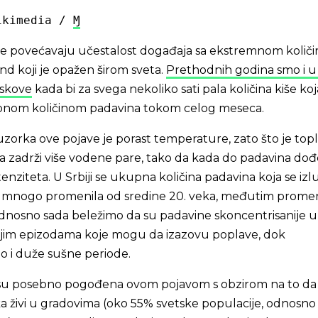
ikimedia / 
Ɱ
e povećavaju učestalost događaja sa ekstremnom količ
end koji je opažen širom sveta.
Prethodnih godina smo i u 
uskove
kada bi za svega nekoliko sati pala količina kiše koj
pnom količinom padavina tokom celog meseca.
zorka ove pojave je porast temperature, zato što je topli
a zadrži više vodene pare, tako da kada do padavina do
nziteta. U Srbiji se ukupna količina padavina koja se izlu
 mnogo promenila od sredine 20. veka, međutim promen
Odnosno sada beležimo da su padavine skoncentrisanije u
nijim epizodama koje mogu da izazovu poplave, dok
 i duže sušne periode.
su posebno pogođena ovom pojavom s obzirom na to da
ka živi u gradovima (oko 55% svetske populacije, odnosno