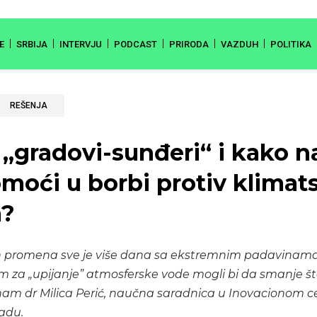
E
SRBIJA
INTERVJU
PODCAST
PRIRODA
VAZDUH
POLITIKA
REŠENJA
o „gradovi-sunđeri“ i kako 
oći u borbi protiv klimat
?
 promena sve je više dana sa ekstremnim padavinama u 
 za „upijanje” atmosferske vode mogli bi da smanje št
 nam dr Milica Perić, naučna saradnica u Inovacionom 
adu.