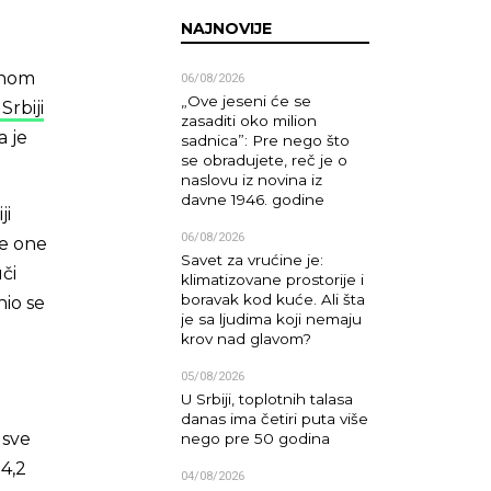
NAJNOVIJE
inom
06/08/2026
„Ove jeseni će se
Srbiji
zasaditi oko milion
a je
sadnica”: Pre nego što
se obradujete, reč je o
naslovu iz novina iz
davne 1946. godine
ji
06/08/2026
đe one
Savet za vrućine je:
či
klimatizovane prostorije i
boravak kod kuće. Ali šta
io se
je sa ljudima koji nemaju
krov nad glavom?
05/08/2026
U Srbiji, toplotnih talasa
danas ima četiri puta više
 sve
nego pre 50 godina
 4,2
04/08/2026