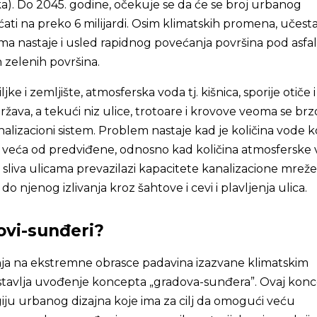
ka). Do 2045. godine, očekuje se da će se broj urbanog
ati na preko 6 milijardi. Osim klimatskih promena, učesta
a nastaje i usled rapidnog povećanja površina pod asfal
zelenih površina.
ljke i zemljište, atmosferska voda tj. kišnica, sporije otiče i
žava, a tekući niz ulice, trotoare i krovove veoma se brzo
alizacioni sistem. Problem nastaje kad je količina vode k
ju veća od predviđene, odnosno kad količina atmosferske
 sliva ulicama prevazilazi kapacitete kanalizacione mreže
do njenog izlivanja kroz šahtove i cevi i plavljenja ulica.
ovi-sunđeri?
ja na ekstremne obrasce padavina izazvane klimatskim
avlja uvođenje koncepta „gradova-sunđera”. Ovaj kon
giju urbanog dizajna koje ima za cilj da omogući veću