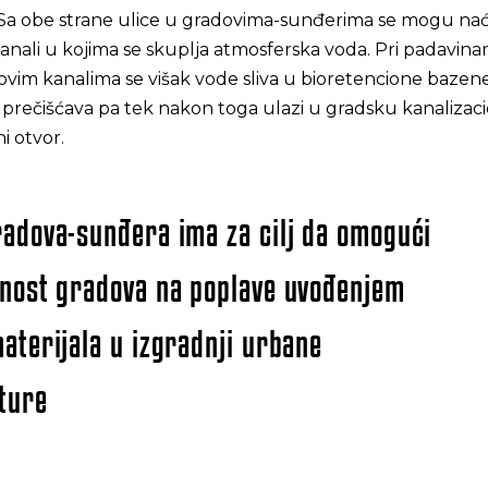
e. Sa obe strane ulice u gradovima-sunđerima se mogu nać
anali u kojima se skuplja atmosferska voda. Pri padavin
ovim kanalima se višak vode sliva u bioretencione bazen
ira i prečišćava pa tek nakon toga ulazi u gradsku kanaliza
i otvor.
adova-sunđera ima za cilj da omogući
nost gradova na poplave uvođenjem
aterijala u izgradnji urbane
ture