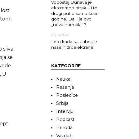
Vodostaj Dunava je
ekstremno nizak – i to
lost
drugi put u samo četiri
tom i
godine. Da li je ovo
„nova normala”?
31/07/2026
Leto kada su utihnule
naše hidroelektrane
 sliva
oja se
 vode
KATEGORIJE
. U
Nauka
Rešenja
Posledice
Srbija
Intervju
Podcast
cept
Priroda
Vazduh