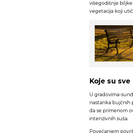
višegodišnje biljk
vegetacija koji uti
Koje su sve
U gradovima-sunđer
nastanka bujčnih po
da se primenom ov
intenzivnih suša.
Povećanjem površi