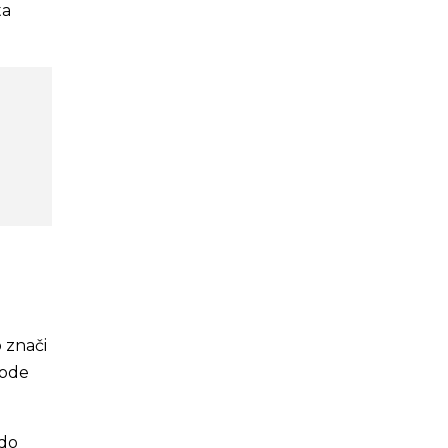
ta
o znači
iode
 do