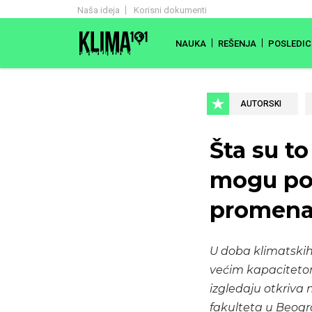
Naša ideja
Korisni dokumenti
NAUKA
REŠENJA
POSLEDIC
AUTORSKI
Šta su t
mogu pom
promena
U doba klimatskih
većim kapacitetom
izgledaju otkriva
fakulteta u Beogr