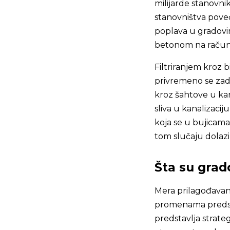
milijarde stanovni
stanovništva poveć
poplava u gradovim
betonom na račun 
Filtriranjem kroz bi
privremeno se zadr
kroz šahtove u kan
sliva u kanalizaci
koja se u bujicama
tom slučaju dolazi 
Šta su grad
Mera prilagođavan
promenama predst
predstavlja strate