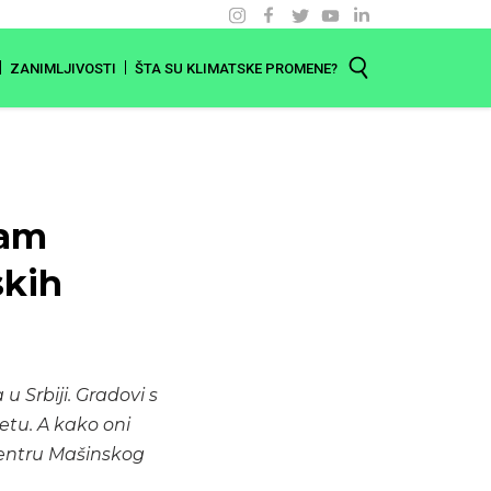
ZANIMLJIVOSTI
ŠTA SU KLIMATSKE PROMENE?
nam
skih
Srbiji. Gradovi s
etu. A kako oni
centru Mašinskog