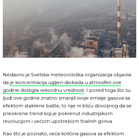
Nedavno je Svetska meteorološka organizacija objavila
da
je koncentracija ugljen-dioksida u atmosferi ove
godine dostigla rekordnu vrednost
. I pored toga što su
ljudi ove godine znatno smanjili svoje emisije gasova sa
efektom staklene bašte, to nije ni blizu dovoljnog da se
preokrene trend koji je pokrenut industrijskom
revolucijom i većom upotrebom fosilnih goriva.
Kao što je poznato, veća količina gasova sa efektom