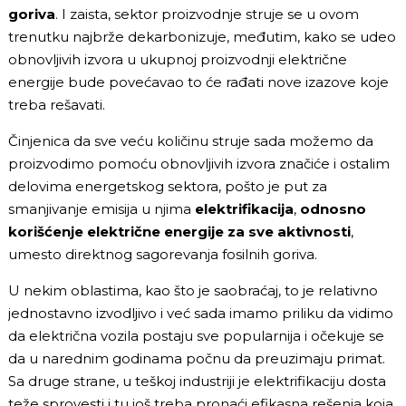
goriva
. I zaista, sektor proizvodnje struje se u ovom
trenutku najbrže dekarbonizuje, međutim, kako se udeo
obnovljivih izvora u ukupnoj proizvodnji električne
energije bude povećavao to će rađati nove izazove koje
treba rešavati.
Činjenica da sve veću količinu struje sada možemo da
proizvodimo pomoću obnovljivih izvora značiće i ostalim
delovima energetskog sektora, pošto je put za
smanjivanje emisija u njima
elektrifikacija
,
odnosno
korišćenje električne energije za sve aktivnosti
,
umesto direktnog sagorevanja fosilnih goriva.
U nekim oblastima, kao što je saobraćaj, to je relativno
jednostavno izvodljivo i već sada imamo priliku da vidimo
da električna vozila postaju sve popularnija i očekuje se
da u narednim godinama počnu da preuzimaju primat.
Sa druge strane, u teškoj industriji je elektrifikaciju dosta
teže sprovesti i tu još treba pronaći efikasna rešenja koja