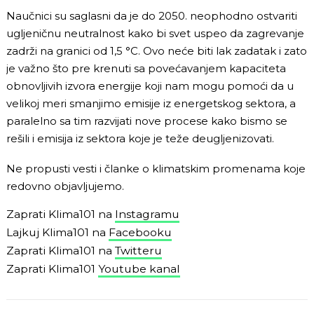
Naučnici su saglasni da je do 2050. neophodno ostvariti
ugljeničnu neutralnost kako bi svet uspeo da zagrevanje
zadrži na granici od 1,5 °C. Ovo neće biti lak zadatak i zato
je važno što pre krenuti sa povećavanjem kapaciteta
obnovljivih izvora energije koji nam mogu pomoći da u
velikoj meri smanjimo emisije iz energetskog sektora, a
paralelno sa tim razvijati nove procese kako bismo se
rešili i emisija iz sektora koje je teže deugljenizovati.
Ne propusti vesti i članke o klimatskim promenama koje
redovno objavljujemo.
Zaprati Klima101 na
Instagramu
Lajkuj Klima101 na
Facebooku
Zaprati Klima101 na
Twitteru
Zaprati Klima101
Youtube kanal