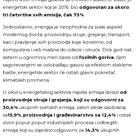
energetski sektor koji je 2016. bio
odgovoran za skoro
tri četvrtine svih emisija, čak 73%
.
Jednostavno, energija je neophodna za svaki aspekt
modernog života: proizvodnju struje, grejanje, transport,
kao i pravljenje svih proizvoda koje koristimo, od
kompjutera i veš-mašina do odeće i obuće. Dok god naš
sistem u ogromnoj meri zavisi od
fosilnih goriva
, čijim
sagorevanjem se oslobađaju gasovi sa efektom staklene
bašte, energetski sektor će ostati glavni pokretač
klimatskih promena.
U okviru energetskog sektora najviše emisija dolazi
od
proizvodnje struje i grejanja, koji su odgovorni za
30,4%
ukupnih svetskih emisija, zatim slede saobraćaj
sa
15,9%
,
proizvodnja i građevinarstvo sa 12,4%
i ostali
izvori poput poput industrijskih procesa i odbeglih
emisija koji su zajedno odgovorni za
14,3%
ukupnih