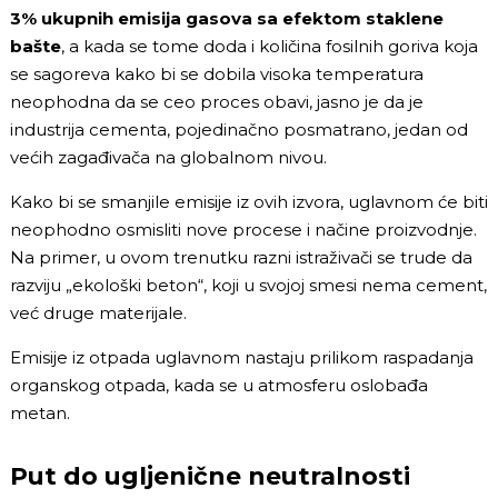
3% ukupnih emisija gasova sa efektom staklene
bašte
, a kada se tome doda i količina fosilnih goriva koja
se sagoreva kako bi se dobila visoka temperatura
neophodna da se ceo proces obavi, jasno je da je
industrija cementa, pojedinačno posmatrano, jedan od
većih zagađivača na globalnom nivou.
Kako bi se smanjile emisije iz ovih izvora, uglavnom će biti
neophodno osmisliti nove procese i načine proizvodnje.
Na primer, u ovom trenutku razni istraživači se trude da
razviju „ekološki beton“, koji u svojoj smesi nema cement,
već druge materijale.
Emisije iz otpada uglavnom nastaju prilikom raspadanja
organskog otpada, kada se u atmosferu oslobađa
metan.
Put do ugljenične neutralnosti