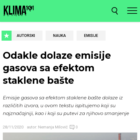
AUTORSKI
NAUKA
EMISIJE
Odakle dolaze emisije
gasova sa efektom
staklene bašte
Emisije gasova sa efektom staklene bašte dolaze iz
različitih izvora, u ovom tekstu ispitujemo koji su
najznačajniji, kao i koji su putevi za njihovo smanjenje
28/11/2020
autor:
Nemanja Milović
0