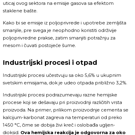
uticaj ovog sektora na emisije gasova sa efektom
staklene bašte.
Kako bi se emisije iz poljoprivrede i upotrebe zemljišta
smanjile, pre svega je neophodno koristiti održivije
poljoprivredne prakse, zatim smanjiti potražnju za
mesom i čuvati postojeće šume.
Industrijski procesi i otpad
Industrijski procesi učestvuju sa oko 5,6% u ukupnim
svetskim emisijama, dok je udeo otpada približno 3,2%.
Industrijski procesi podrazumevaju razne hemijske
procese koji se dešavaju pri proizvodnji različitih vrsta
proizvoda. Na primer, prilikom proizvodnje cementa se
kalcijum-karbonat zagreva na temperaturi od preko
1450 °C, čime se dobija živi kreč i oslobađa ugljen-
dioksid.
Ova hemijska reakcija je odgovorna za oko