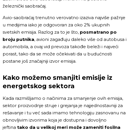
železnički saobraćaj.
Avio-saobraćaj trenutno verovatno izaziva najviše pažnje
u medijima iako je odgovoran za oko 2% ukupnih
svetskih emisija. Razlog za to je što,
posmatrano po
broju putnika
, avioni zagađuju daleko više od autobusa i
automobila, a ovaj vid prevoza takođe beleži i najveći
porast, tako da se može očekivati da u budućnosti
postane još značajniji izvor emisija.
Kako možemo smanjiti emisije iz
energetskog sektora
Kada razmišljamo o načinima za smanjenje ovih emisija,
sektor proizvodnje struje i grejanja je najjednostavniji za
rešavanje i tu već sada imamo tehnologiju zasnovanu na
obnovljivim izvorima koja je dostupna i dovoljno
jeftina
tako da u velikoj meri može zameniti fosilna