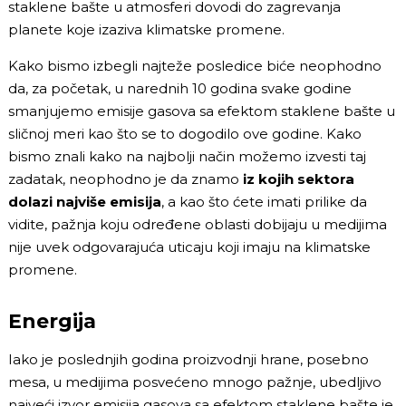
staklene bašte u atmosferi dovodi do zagrevanja
planete koje izaziva klimatske promene.
Kako bismo izbegli najteže posledice biće neophodno
da, za početak, u narednih 10 godina svake godine
smanjujemo emisije gasova sa efektom staklene bašte u
sličnoj meri kao što se to dogodilo ove godine. Kako
bismo znali kako na najbolji način možemo izvesti taj
zadatak, neophodno je da znamo
iz kojih sektora
dolazi najviše emisija
, a kao što ćete imati prilike da
vidite, pažnja koju određene oblasti dobijaju u medijima
nije uvek odgovarajuća uticaju koji imaju na klimatske
promene.
Energija
Iako je poslednjih godina proizvodnji hrane, posebno
mesa, u medijima posvećeno mnogo pažnje, ubedljivo
najveći izvor emisija gasova sa efektom staklene bašte je