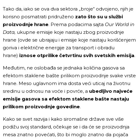
Tako da, iako se ova dva sektora „broje“ odvojeno, njih je
korisno posmatrati pridruženo
zato što su u službi
proizvodnje hrane
. Prema podacima sajta
Our World in
Data,
ukupne emisije koje nastaju zbog proizvodnje
hrane (ovde se ubrajaju i emisije koje nastaju korišćenjem
goriva i električne energije za transport i obradu
hrane)
iznose otprilike četvrtinu svih svetskih emisija
.
Međutim, ne oslobađa se jednaka količina gasova sa
efektom staklene bašte prilikom proizvodnje svake vrste
hrane. Meso uglavnom ima dosta veći uticaj na životnu
sredinu u odnosu na voće i povrće, a
ubedljivo najveće
emisije gasova sa efektom staklene bašte nastaju
prilikom proizvodnje govedine
.
Kako se svet razvija i kako siromašne države sve više
podižu svoj standard, očekuje se i da će se proizvodnja
mesa znatno povećati, što bi moglo znatno da pojača