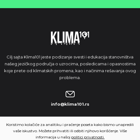
Cilj sajta Klima101 jeste podizanje svesti i edukacija stanovništva
našeg jezičkog područja o uzrocima, posledicama i opasnostima
koje prete od klimatskih promena, kao i načinima rešavanja ovog
problema.
info@klima101.rs
NAŠA IDEJA
Koristimo kolačiće za analitiku i praćenje poseta kako bismo unapredili
vaše iskustvo. Možete prihvatiti ili odbiti njihovo korišćenje. Više
informacija u našoj
politici privatnosti.