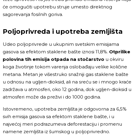
će omogućiti upotrebu struje umesto direktnog
sagorevanja fosilnih goriva.
Poljoprivreda i upotreba zemljišta
Udeo poljoprivrede u ukupnim svetskim emisijama
gasova sa efektom staklene bašte iznosi 11,8%.
Otprilike
polovina tih emisija otpada na stočarstvo
u okviru
koga životinje tokom varenja oslobađaju velike količine
metana. Metan je višestruko snažniji gas staklene bašte
u odnosu na ugljen-dioksid, ali na sreću se i mnogo kraće
zadržava u atmosferi, oko 12 godina, dok ugljen-dioksid u
atmosferi može da preživi i do 1000 godina.
Istovremeno, upotreba zemljišta je odgovorna za 6,5%
svih emisija gasova sa efektom staklene bašte, i u
najvećoj meri podrazumeva deforestaciju i promenu
namene zemljišta iz šumskog u poljoprivredno.