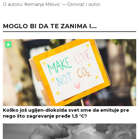
O autoru:
Nemanja Milović
—
Osnivač i autor
MOGLO BI DA TE ZANIMA I...
Koliko još ugljen-dioksida svet sme da emituje pre
nego što zagrevanje pređe 1,5 °C?