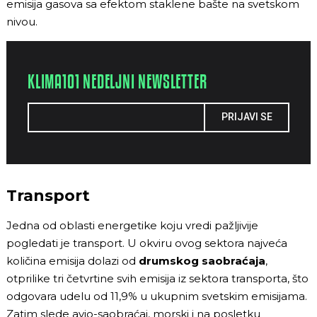
emisija gasova sa efektom staklene bašte na svetskom
nivou.
KLIMA101 NEDELJNI NEWSLETTER
PRIJAVI SE
Transport
Jedna od oblasti energetike koju vredi pažljivije
pogledati je transport. U okviru ovog sektora najveća
količina emisija dolazi od
drumskog saobraćaja
,
otprilike tri četvrtine svih emisija iz sektora transporta, što
odgovara udelu od 11,9% u ukupnim svetskim emisijama.
Zatim slede avio-saobraćaj, morski i na posletku