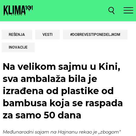
REŠENJA
VESTI
#DOBREVESTIPONEDELJKOM
INOVACIJE
Na velikom sajmu u Kini,
sva ambalaža bila je
izrađena od plastike od
bambusa koja se raspada
za samo 50 dana
Međunarodni sajam na Hajnanu rekao je „zbogom”