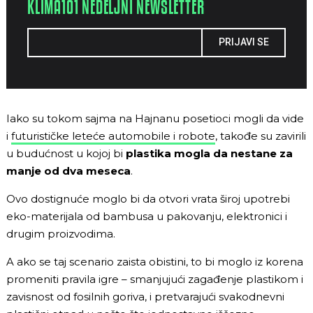
KLIMA101 NEDELJNI NEWSLETTER
PRIJAVI SE
Iako su tokom sajma na Hajnanu posetioci mogli da vide
i
futurističke leteće automobile i robote
, takođe su zavirili
u budućnost u kojoj bi
plastika mogla da nestane za
manje od dva meseca
.
Ovo dostignuće moglo bi da otvori vrata široj upotrebi
eko-materijala od bambusa u pakovanju, elektronici i
drugim proizvodima.
A ako se taj scenario zaista obistini, to bi moglo iz korena
promeniti pravila igre – smanjujući zagađenje plastikom i
zavisnost od fosilnih goriva, i pretvarajući svakodnevni