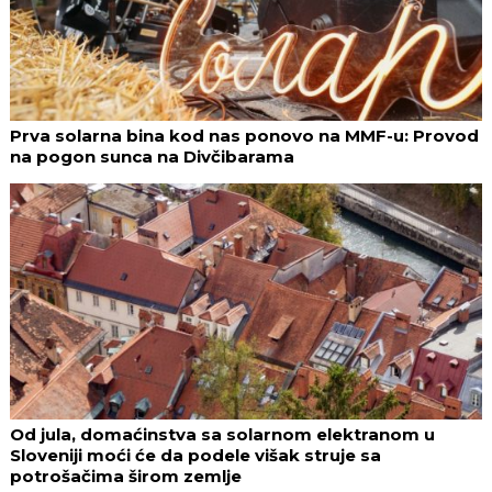
Prva solarna bina kod nas ponovo na MMF-u: Provod
na pogon sunca na Divčibarama
Od jula, domaćinstva sa solarnom elektranom u
Sloveniji moći će da podele višak struje sa
potrošačima širom zemlje