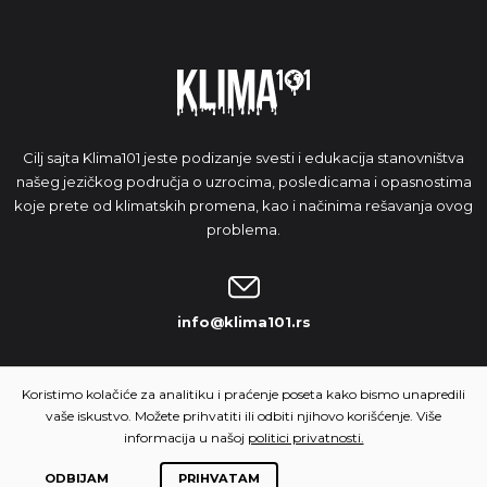
Cilj sajta Klima101 jeste podizanje svesti i edukacija stanovništva
našeg jezičkog područja o uzrocima, posledicama i opasnostima
koje prete od klimatskih promena, kao i načinima rešavanja ovog
problema.
info@klima101.rs
NAŠA IDEJA
Koristimo kolačiće za analitiku i praćenje poseta kako bismo unapredili
vaše iskustvo. Možete prihvatiti ili odbiti njihovo korišćenje. Više
informacija u našoj
politici privatnosti.
ODBIJAM
PRIHVATAM