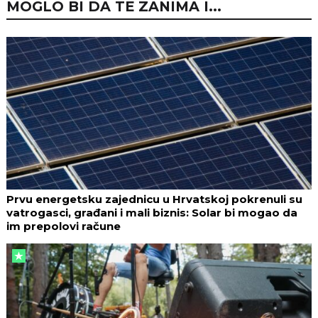
MOGLO BI DA TE ZANIMA I...
Prvu energetsku zajednicu u Hrvatskoj pokrenuli su
vatrogasci, građani i mali biznis: Solar bi mogao da
im prepolovi račune