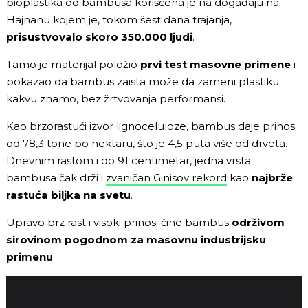
bioplastika od bambusa korišćena je na događaju na
Hajnanu kojem je, tokom šest dana trajanja,
prisustvovalo skoro 350.000 ljudi
.
Tamo je materijal položio
prvi test masovne primene
i
pokazao da bambus zaista može da zameni plastiku
kakvu znamo, bez žrtvovanja performansi.
Kao brzorastući izvor lignoceluloze, bambus daje prinos
od 78,3 tone po hektaru, što je 4,5 puta više od drveta.
Dnevnim rastom i do 91 centimetar, jedna vrsta
bambusa čak drži i
zvaničan Ginisov rekord
kao
najbrže
rastuća biljka na svetu
.
Upravo brz rast i visoki prinosi čine bambus
održivom
sirovinom pogodnom za masovnu industrijsku
primenu
.