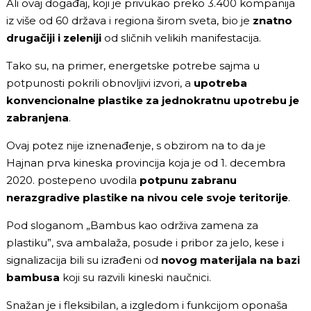
Ali ovaj događaj, koji je privukao preko 3.400 kompanija
iz više od 60 država i regiona širom sveta, bio je
znatno
drugačiji i zeleniji
od sličnih velikih manifestacija.
Tako su, na primer, energetske potrebe sajma u
potpunosti pokrili obnovljivi izvori, a
upotreba
konvencionalne plastike za jednokratnu upotrebu je
zabranjena
.
Ovaj potez nije iznenađenje, s obzirom na to da je
Hajnan prva kineska provincija koja je od 1. decembra
2020. postepeno uvodila
potpunu zabranu
nerazgradive plastike na nivou cele svoje teritorije
.
Pod sloganom „Bambus kao održiva zamena za
plastiku”, sva ambalaža, posude i pribor za jelo, kese i
signalizacija bili su izrađeni od
novog materijala na bazi
bambusa
koji su razvili kineski naučnici.
Snažan je i fleksibilan, a izgledom i funkcijom oponaša