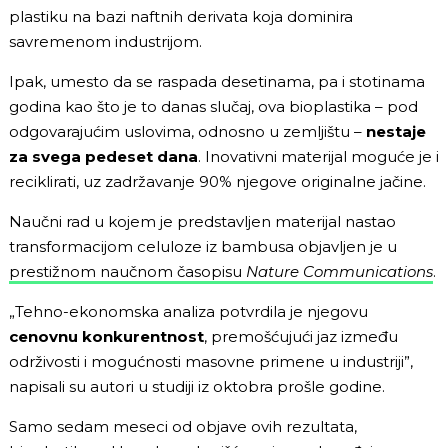
plastiku na bazi naftnih derivata koja dominira
savremenom industrijom.
Ipak, umesto da se raspada desetinama, pa i stotinama
godina kao što je to danas slučaj, ova bioplastika – pod
odgovarajućim uslovima, odnosno u zemljištu –
nestaje
za svega pedeset dana
. Inovativni materijal moguće je i
reciklirati, uz zadržavanje 90% njegove originalne jačine.
Naučni rad u kojem je predstavljen materijal nastao
transformacijom celuloze iz bambusa objavljen je u
prestižnom naučnom časopisu
Nature Communications
.
„Tehno-ekonomska analiza potvrdila je njegovu
cenovnu konkurentnost
, premošćujući jaz između
održivosti i mogućnosti masovne primene u industriji”,
napisali su autori u studiji iz oktobra prošle godine.
Samo sedam meseci od objave ovih rezultata,