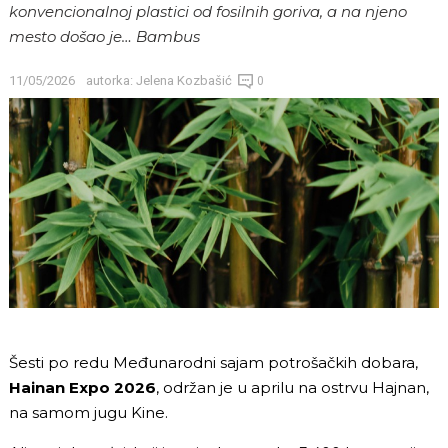
konvencionalnoj plastici od fosilnih goriva, a na njeno
mesto došao je… Bambus
11/05/2026
autorka:
Jelena Kozbašić
0
Šesti po redu Međunarodni sajam potrošačkih dobara,
Hainan Expo 2026
, održan je u aprilu na ostrvu Hajnan,
na samom jugu Kine.