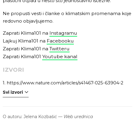
plastični otpad u nešto što jednostavno iščezne.
Ne propusti vesti i članke o klimatskim promenama koje
redovno objavljujemo.
Zaprati Klima101 na
Instagramu
Lajkuj Klima101 na
Facebooku
Zaprati Klima101 na
Twitteru
Zaprati Klima101
Youtube kanal
IZVORI
1.
https://www.nature.com/articles/s41467-025-63904-2
Svi izvori
O autoru:
Jelena Kozbašić
—
Web urednica