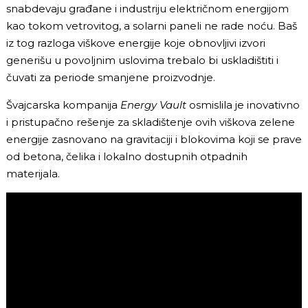
snabdevaju građane i industriju električnom energijom
kao tokom vetrovitog, a solarni paneli ne rade noću. Baš
iz tog razloga viškove energije koje obnovljivi izvori
generišu u povoljnim uslovima trebalo bi uskladištiti i
čuvati za periode smanjene proizvodnje.
Švajcarska kompanija
Energy Vault
osmislila je inovativno
i pristupačno rešenje za skladištenje ovih viškova zelene
energije zasnovano na gravitaciji i blokovima koji se prave
od betona, čelika i lokalno dostupnih otpadnih
materijala.