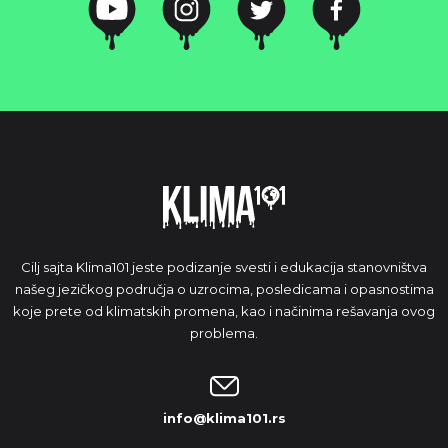
Cilj sajta Klima101 jeste podizanje svesti i edukacija stanovništva
našeg jezičkog područja o uzrocima, posledicama i opasnostima
koje prete od klimatskih promena, kao i načinima rešavanja ovog
problema.
info@klima101.rs