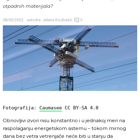
otpadnih materijala?
08/03/2022
autorka:
Jelena Kozbašić
0
Fotografija: 
Caumasee
 CC BY-SA 4.0
Obnovljivi izvori nisu konstantno i u jednakoj meri na
raspolaganju energetskom sistemu – tokom mirnog
dana bez vetra vetrenjače neće biti u stanju da