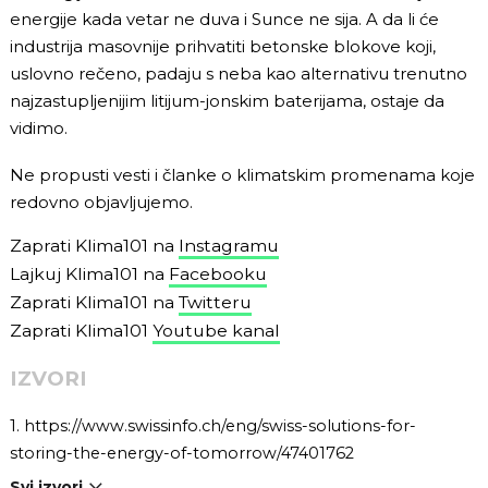
energije kada vetar ne duva i Sunce ne sija. A da li će
industrija masovnije prihvatiti betonske blokove koji,
uslovno rečeno, padaju s neba kao alternativu trenutno
najzastupljenijim litijum-jonskim baterijama, ostaje da
vidimo.
Ne propusti vesti i članke o klimatskim promenama koje
redovno objavljujemo.
Zaprati Klima101 na
Instagramu
Lajkuj Klima101 na
Facebooku
Zaprati Klima101 na
Twitteru
Zaprati Klima101
Youtube kanal
IZVORI
1.
https://www.swissinfo.ch/eng/swiss-solutions-for-
storing-the-energy-of-tomorrow/47401762
Svi izvori