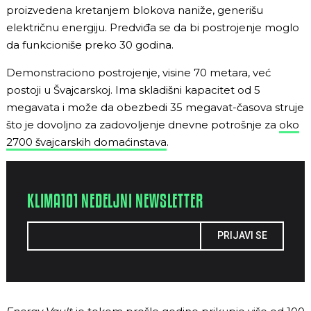
proizvedena kretanjem blokova naniže, generišu
električnu energiju. Predviđa se da bi postrojenje moglo
da funkcioniše preko 30 godina.
Demonstraciono postrojenje, visine 70 metara, već
postoji u Švajcarskoj. Ima skladišni kapacitet od 5
megavata i može da obezbedi 35 megavat-časova struje
što je dovoljno za zadovoljenje dnevne potrošnje za
oko
2700 švajcarskih domaćinstava
.
KLIMA101 NEDELJNI NEWSLETTER
PRIJAVI SE