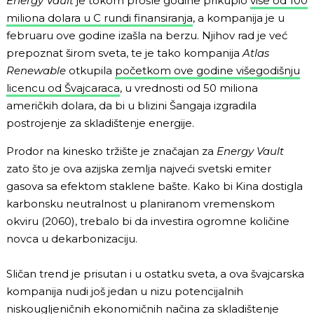
Energy Vault
je tokom prošle godine prikupio
više od 100
miliona dolara u C rundi finansiranja
, a kompanija je u
februaru ove godine izašla na berzu. Njihov rad je već
prepoznat širom sveta, te je tako kompanija
Atlas
Renewable
otkupila
početkom ove godine višegodišnju
licencu od Švajcaraca
, u vrednosti od 50 miliona
američkih dolara, da bi u blizini Šangaja izgradila
postrojenje za skladištenje energije.
Prodor na kinesko tržište je značajan za
Energy Vault
zato što je ova azijska zemlja najveći svetski emiter
gasova sa efektom staklene bašte. Kako bi Kina dostigla
karbonsku neutralnost u planiranom vremenskom
okviru (2060), trebalo bi da investira ogromne količine
novca u dekarbonizaciju.
Sličan trend je prisutan i u ostatku sveta, a ova švajcarska
kompanija
nudi još jedan u nizu potencijalnih
niskougljeničnih ekonomičnih načina za skladištenje