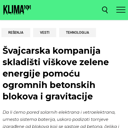
REŠENJA
VESTI
TEHNOLOGIJA
Švajcarska kompanija
skladišti viškove zelene
energije pomoću
ogromnih betonskih
blokova i gravitacije
Da li ćemo pored solarnih elektrana i vetroelektrana,
umesto sistema baterija, uskoro podizati tornjeve
izgrađene od blokova koji se sastoje od betona, čelika i