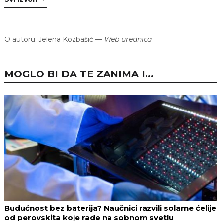
O autoru:
Jelena Kozbašić
—
Web urednica
MOGLO BI DA TE ZANIMA I...
Budućnost bez baterija? Naučnici razvili solarne ćelije
od perovskita koje rade na sobnom svetlu