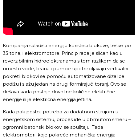
Kompanija skladišti energiju koristeći blokove, teške po
35 tona, i elektromotore. Princip rada je sličan kao u
reverzibilnim hidroelektranama s tom razlikom da se
umesto vode, brana i pumpe upotrebljavaju vertikalni
pokreti; blokovi se pomoću automatizovane dizalice
podižu i slažu jedan na drugi formirajući toranj. Ovo se
dešava kada postoje dovoljne količine električne
energije ili je električna energija jeftina.
Kada pak postoji potreba za dodatnom strujom u
energetskom sistemu, proces ide u obrnutom smeru –
ogromni betonski blokovi se spuštaju. Tada
elektromotori, koje pokreće mehanička energija