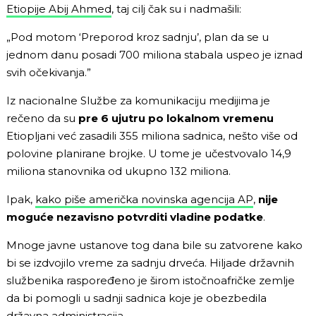
Etiopije Abij Ahmed
, taj cilj čak su i nadmašili:
„Pod motom ‘Preporod kroz sadnju’, plan da se u
jednom danu posadi 700 miliona stabala uspeo je iznad
svih očekivanja.”
Iz nacionalne Službe za komunikaciju medijima je
rečeno da su
pre 6 ujutru po lokalnom vremenu
Etiopljani već zasadili 355 miliona sadnica, nešto više od
polovine planirane brojke. U tome je učestvovalo 14,9
miliona stanovnika od ukupno 132 miliona.
Ipak,
kako piše američka novinska agencija AP
,
nije
moguće nezavisno potvrditi vladine podatke
.
Mnoge javne ustanove tog dana bile su zatvorene kako
bi se izdvojilo vreme za sadnju drveća. Hiljade državnih
službenika raspoređeno je širom istočnoafričke zemlje
da bi pomogli u sadnji sadnica koje je obezbedila
državna administracija.