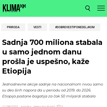
PRIRODA
VESTI
#DOBREVESTIPONEDELJKOM
Sadnja 700 miliona stabala
u samo jednom danu
prošla je uspešno, kaže
Etiopija
Jednodnevne akcije sadnje na nacionalnom nivou samo
su deo širih napora da u periodu od 2019. do 2026.
Etiopija postane bogatija za čak 50 milijardi stabala
11/08/2025
autorka:
Jelena Kozbašić
0