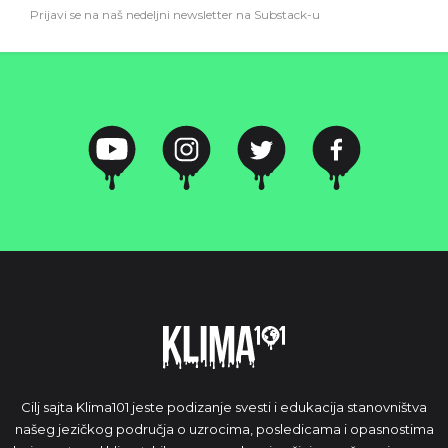
Prijavi se na naš nedeljni newsletter na Substack-u
Cilj sajta Klima101 jeste podizanje svesti i edukacija stanovništva
našeg jezičkog područja o uzrocima, posledicama i opasnostima