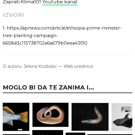
Zaprati Klima101
Youtube kanal
IZVORI
1.
https://apnews.com/article/ethiopia-prime-minister-
tree-planting-campaign-
6658d3c115738702a6a679b0eea43f30
O autoru:
Jelena Kozbašić
—
Web urednica
MOGLO BI DA TE ZANIMA I...