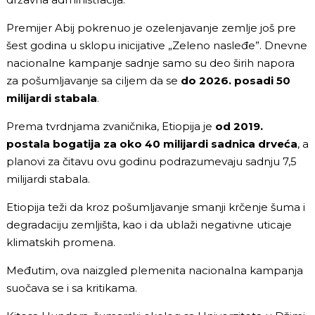
Premijer Abij pokrenuo je ozelenjavanje zemlje još pre
šest godina u sklopu inicijative „Zeleno nasleđe”. Dnevne
nacionalne kampanje sadnje samo su deo širih napora
za pošumljavanje sa ciljem da se
do 2026. posadi 50
milijardi stabala
.
Prema tvrdnjama zvaničnika, Etiopija je
od 2019.
postala bogatija za oko 40 milijardi sadnica drveća
, a
planovi za čitavu ovu godinu podrazumevaju sadnju 7,5
milijardi stabala.
Etiopija teži da kroz pošumljavanje smanji krčenje šuma i
degradaciju zemljišta, kao i da ublaži negativne uticaje
klimatskih promena.
Međutim, ova naizgled plemenita nacionalna kampanja
suočava se i sa kritikama.