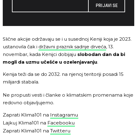
PRIJAVI SE
Slične akcije održavaju se i u susednoj Keniji koja je 2023.
ustanovila čak i
državni praznik sadnje drveća
, 13.
novembar, kada Kenijci dobijaju
slobodan dan da bi
mogli da uzmu učešće u ozelenjavanju
.
Kenija teži da se do 2032. na njenoj teritoriji posadi 15
milijardi stabala.
Ne propusti vesti i članke o klimatskim promenama koje
redovno objavljujemo.
Zaprati Klima101 na
Instagramu
Lajkuj Klima101 na
Facebooku
Zaprati Klima101 na
Twitteru