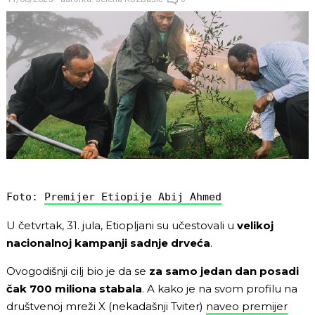
Foto: 
Premijer Etiopije Abij Ahmed
U četvrtak, 31. jula, Etiopljani su učestovali u
velikoj
nacionalnoj kampanji sadnje drveća
.
Ovogodišnji cilj bio je da se
za samo jedan dan posadi
čak 700 miliona stabala
. A kako je na svom profilu na
društvenoj mreži X (nekadašnji Tviter)
naveo premijer