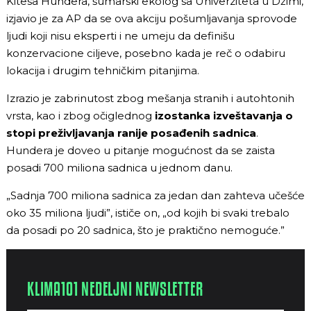
Kitesa Hundera, šumarski ekolog sa Univerziteta u Džimi,
izjavio je za AP da se ova akciju pošumljavanja sprovode
ljudi koji nisu eksperti i ne umeju da definišu
konzervacione ciljeve, posebno kada je reč o odabiru
lokacija i drugim tehničkim pitanjima.
Izrazio je zabrinutost zbog mešanja stranih i autohtonih
vrsta, kao i zbog očiglednog
izostanka izveštavanja o
stopi preživljavanja ranije posađenih sadnica
.
Hundera je doveo u pitanje mogućnost da se zaista
posadi 700 miliona sadnica u jednom danu.
„Sadnja 700 miliona sadnica za jedan dan zahteva učešće
oko 35 miliona ljudi”, ističe on, „od kojih bi svaki trebalo
da posadi po 20 sadnica, što je praktično nemoguće.”
KLIMA101 NEDELJNI NEWSLETTER