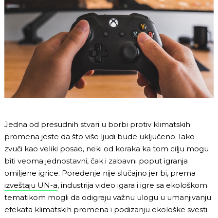
Jedna od presudnih stvari u borbi protiv klimatskih
promena jeste da što više ljudi bude uključeno. Iako
zvuči kao veliki posao, neki od koraka ka tom cilju mogu
biti veoma jednostavni, čak i zabavni poput igranja
omiljene igrice. Poređenje nije slučajno jer bi, prema
izveštaju UN-a
, industrija video igara i igre sa ekološkom
tematikom mogli da odigraju važnu ulogu u umanjivanju
efekata klimatskih promena i podizanju ekološke svesti.