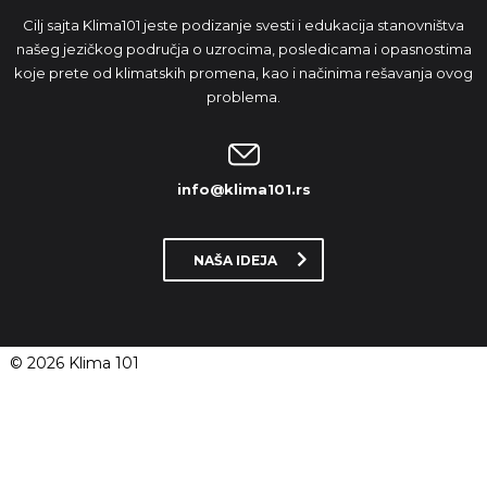
Cilj sajta Klima101 jeste podizanje svesti i edukacija stanovništva
našeg jezičkog područja o uzrocima, posledicama i opasnostima
koje prete od klimatskih promena, kao i načinima rešavanja ovog
problema.
info@klima101.rs
NAŠA IDEJA
© 2026 Klima 101