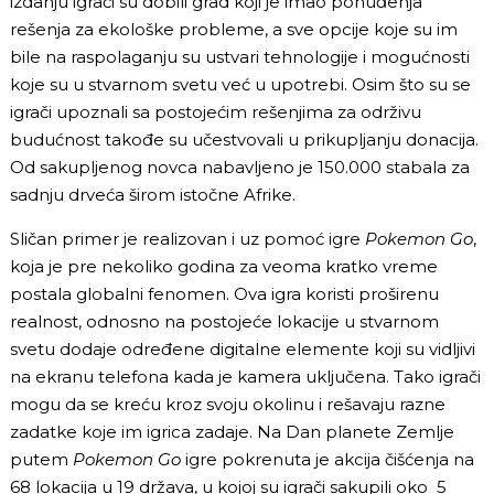
izdanju igrači su dobili grad koji je imao ponuđenja
rešenja za ekološke probleme, a sve opcije koje su im
bile na raspolaganju su ustvari tehnologije i mogućnosti
koje su u stvarnom svetu već u upotrebi. Osim što su se
igrači upoznali sa postojećim rešenjima za održivu
budućnost takođe su učestvovali u prikupljanju donacija.
Od sakupljenog novca nabavljeno je 150.000 stabala za
sadnju drveća širom istočne Afrike.
Sličan primer je realizovan i uz pomoć igre
Pokemon Go
,
koja je pre nekoliko godina za veoma kratko vreme
postala globalni fenomen. Ova igra koristi proširenu
realnost, odnosno na postojeće lokacije u stvarnom
svetu dodaje određene digitalne elemente koji su vidljivi
na ekranu telefona kada je kamera uključena. Tako igrači
mogu da se kreću kroz svoju okolinu i rešavaju razne
zadatke koje im igrica zadaje. Na Dan planete Zemlje
putem
Pokemon Go
igre pokrenuta je akcija čišćenja na
68 lokacija u 19 država, u kojoj su igrači sakupili oko 5