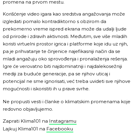
promena na prvom mestu.
Korišćenje video igara kao sredstva angažovanja može
izgledati pomalo kontradiktorno s obzirom da
prekomerno vreme ispred ekrana može da udalji ljude
od prirode i zdravih aktivnosti. Međutim, sve više mladih
koristi virtuelni prostor igrica i platforme koje idu uz njih,
pa je prihvatanje te činjenice najefikasniji način da se
mladi angažuju oko sprovođenja i pronalaženja rešenja.
Igre će verovatno biti najdominatniji i najdalekosežniji
mediji za buduće generacije, pa se njihov uticaj i
potencijal ne sme ignorisati, već treba uvideti sve njihove
mogućnosti i iskoristiti ih u prave svrhe.
Ne propusti vesti i članke o klimatskim promenama koje
redovno objavljujemo.
Zaprati Klima101 na
Instagramu
Lajkuj Klima101 na
Facebooku