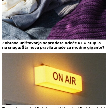
Zabrana uništavanja neprodate odeće u EU stupila
na snagu: Šta nova pravila znače za modne gigante?