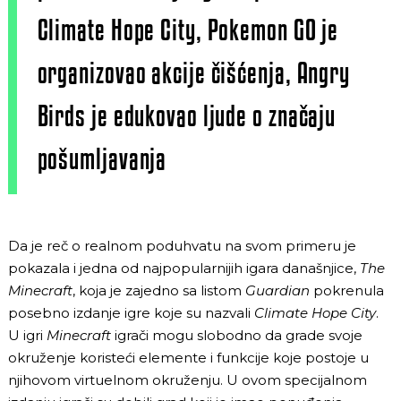
Climate Hope City, Pokemon GO je
organizovao akcije čišćenja, Angry
Birds je edukovao ljude o značaju
pošumljavanja
Da je reč o realnom poduhvatu na svom primeru je
pokazala i jedna od najpopularnijih igara današnjice,
The
Minecraft
, koja je zajedno sa listom
Guardian
pokrenula
posebno izdanje igre koje su nazvali
Climate Hope City
.
U igri
Minecraft
igrači mogu slobodno da grade svoje
okruženje koristeći elemente i funkcije koje postoje u
njihovom virtuelnom okruženju. U ovom specijalnom