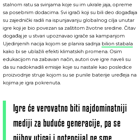
stalnom ratu sa svinjama koje su im ukrale jaja, opreme
sa posebnim dodacima. Svi igrači koji su bili deo događaja
su zajednički radili na ispunjavanju globalnog cilja unutar
igre koji je bio povezan sa zaštitom životne sredine. Čitav
događaj je u stvari upoznavao igrače sa kampanjom
Ujedinjenih nacija kojom se planira sadnja
bilion stabala
kako bi se ublažili efekti klimatskih promena. Osim
edukacijom na zabavan način, autori ove igre naveli su
da su nadoknadili emisije koje su nastale kao posledice
proizvodnje struje kojom su se punile baterije uređeja na
kojima je igra pokrenuta.
Igre će verovatno biti najdominatniji
mediji za buduće generacije, pa se
njihov uticaj i potencijal ne sme