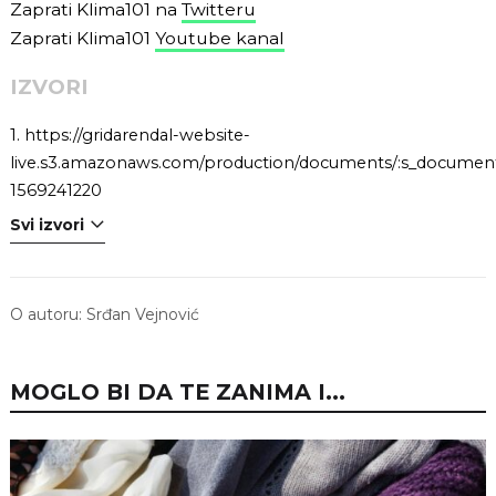
Zaprati Klima101 na
Twitteru
Zaprati Klima101
Youtube kanal
IZVORI
1.
https://gridarendal-website-
live.s3.amazonaws.com/production/documents/:s_document
1569241220
Svi izvori
O autoru:
Srđan Vejnović
MOGLO BI DA TE ZANIMA I...