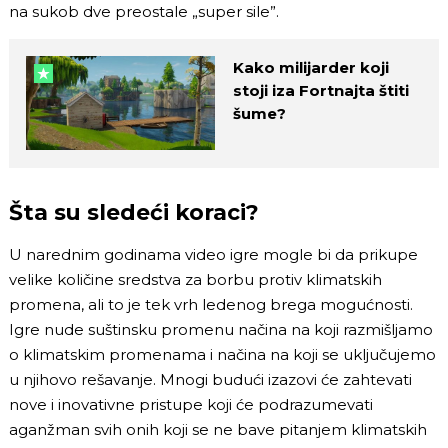
na sukob dve preostale „super sile”.
Kako milijarder koji
stoji iza Fortnajta štiti
šume?
Šta su sledeći koraci?
U narednim godinama video igre mogle bi da prikupe
velike količine sredstva za borbu protiv klimatskih
promena, ali to je tek vrh ledenog brega mogućnosti.
Igre nude suštinsku promenu načina na koji razmišljamo
o klimatskim promenama i načina na koji se uključujemo
u njihovo rešavanje. Mnogi budući izazovi će zahtevati
nove i inovativne pristupe koji će podrazumevati
aganžman svih onih koji se ne bave pitanjem klimatskih