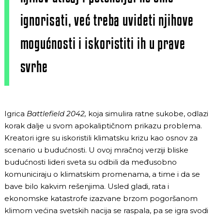
ignorisati, već treba uvideti njihove
mogućnosti i iskoristiti ih u prave
svrhe
Igrica
Battlefield 2042,
koja simulira ratne sukobe, odlazi
korak dalje u svom apokaliptičnom prikazu problema.
Kreatori igre su iskoristili klimatsku krizu kao osnov za
scenario u budućnosti. U ovoj mračnoj verziji bliske
budućnosti lideri sveta su odbili da međusobno
komuniciraju o klimatskim promenama, a time i da se
bave bilo kakvim rešenjima. Usled gladi, rata i
ekonomske katastrofe izazvane brzom pogoršanom
klimom većina svetskih nacija se raspala, pa se igra svodi