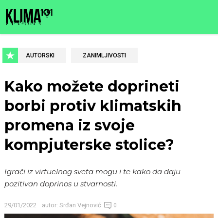
AUTORSKI
ZANIMLJIVOSTI
Kako možete doprineti
borbi protiv klimatskih
promena iz svoje
kompjuterske stolice?
Igrači iz virtuelnog sveta mogu i te kako da daju
pozitivan doprinos u stvarnosti.
29/01/2022
autor:
Srđan Vejnović
0