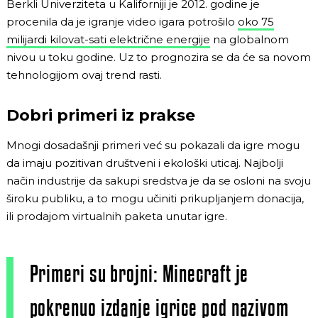
Berkli Univerziteta u Kaliforniji je 2012. godine je
procenila da je igranje video igara potrošilo
oko 75
milijardi kilovat-sati električne energije
na globalnom
nivou u toku godine. Uz to prognozira se da će sa novom
tehnologijom ovaj trend rasti.
Dobri primeri iz prakse
Mnogi dosadašnji primeri već su pokazali da igre mogu
da imaju pozitivan društveni i ekološki uticaj. Najbolji
način industrije da sakupi sredstva je da se osloni na svoju
široku publiku, a to mogu učiniti prikupljanjem donacija,
ili prodajom virtualnih paketa unutar igre.
Primeri su brojni: Minecraft je
pokrenuo izdanje igrice pod nazivom