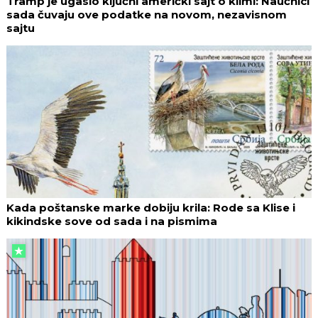
Tramp je ugasio ključni američki sajt o klimi: Naučnici
sada čuvaju ove podatke na novom, nezavisnom
sajtu
Kada poštanske marke dobiju krila: Rode sa Klise i
kikindske sove od sada i na pismima