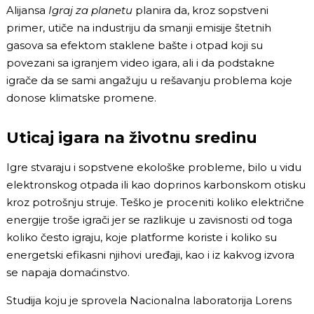
Alijansa
Igraj za planetu
planira da, kroz sopstveni
primer, utiče na industriju da smanji emisije štetnih
gasova sa efektom staklene bašte i otpad koji su
povezani sa igranjem video igara, ali i da podstakne
igrače da se sami angažuju u rešavanju problema koje
donose klimatske promene.
Uticaj igara na životnu sredinu
Igre stvaraju i sopstvene ekološke probleme, bilo u vidu
elektronskog otpada ili kao doprinos karbonskom otisku
kroz potrošnju struje. Teško je proceniti koliko električne
energije troše igrači jer se razlikuje u zavisnosti od toga
koliko često igraju, koje platforme koriste i koliko su
energetski efikasni njihovi uređaji, kao i iz kakvog izvora
se napaja domaćinstvo.
Studija koju je sprovela Nacionalna laboratorija Lorens