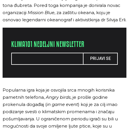
tona đubreta. Pored toga kompanija je donirala novac
organizaciji
Mission Blue
, za zaštitu okeana, koju je
osnovao legendarni okeanograf i aktivistkinja dr Silvija Erli.
KLIMA101 NEDELJNI NEWSLETTER
PRIJAVI SE
Popularna igra koja je osvojila srca mnogih korisnika
pametnih telefona,
Angry birds
, je prošle godine
prokenula događaj (
in game event
) koji je za cilj imao
podizanje svesti o klimatskim promenama i značaju
pošumljavanja. U ograničenom periodu igrači su bili u
mogućnosti da svoje omiljene ljute ptice, koje su u