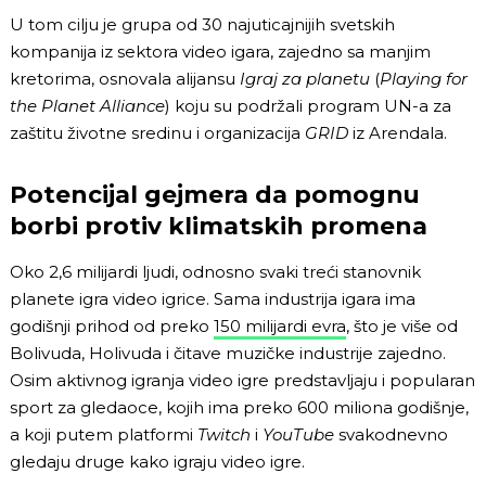
U tom cilju je grupa od 30 najuticajnijih svetskih
kompanija iz sektora video igara, zajedno sa manjim
kretorima, osnovala alijansu
Igraj za planetu
(
Playing for
the Planet Alliance
) koju su podržali program UN-a za
zaštitu životne sredinu i organizacija
GRID
iz Arendala.
Potencijal gejmera da pomognu
borbi protiv klimatskih promena
Oko 2,6 milijardi ljudi, odnosno svaki treći stanovnik
planete igra video igrice. Sama industrija igara ima
godišnji prihod od preko
150 milijardi evra
, što je više od
Bolivuda, Holivuda i čitave muzičke industrije zajedno.
Osim aktivnog igranja video igre predstavljaju i popularan
sport za gledaoce, kojih ima preko 600 miliona godišnje,
a koji putem platformi
Twitch
i
YouTube
svakodnevno
gledaju druge kako igraju video igre.