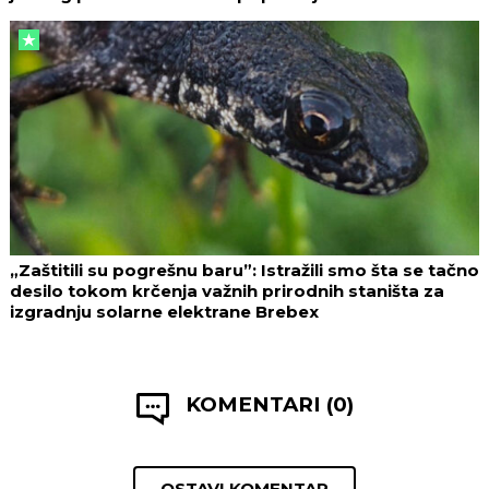
„Zaštitili su pogrešnu baru”: Istražili smo šta se tačno
desilo tokom krčenja važnih prirodnih staništa za
izgradnju solarne elektrane Brebex
KOMENTARI (0)
OSTAVI KOMENTAR