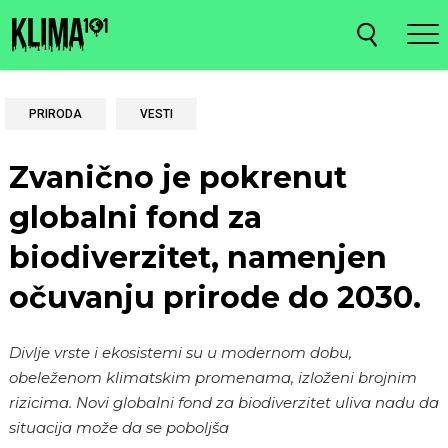
PRIRODA
VESTI
Zvanično je pokrenut
globalni fond za
biodiverzitet, namenjen
očuvanju prirode do 2030.
Divlje vrste i ekosistemi su u modernom dobu,
obeleženom klimatskim promenama, izloženi brojnim
rizicima. Novi globalni fond za biodiverzitet uliva nadu da
situacija može da se poboljša