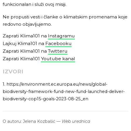
funkcionalan i služi ovoj misiji.
Ne propusti vesti i članke o klimatskim promenama koje
redovno objavljujemo.
Zaprati Klima101 na
Instagramu
Lajkuj Klima101 na
Facebooku
Zaprati Klima101 na
Twitteru
Zaprati Klima101
Youtube kanal
IZVORI
1.
https://environment.ec.europa.eu/news/global-
biodiversity-framework-fund-new-fund-launched-deliver-
biodiversity-cop15-goals-2023-08-25_en
O autoru:
Jelena Kozbašić
—
Web urednica