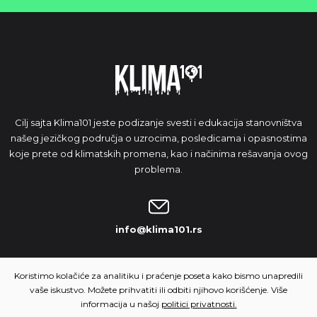
Cilj sajta Klima101 jeste podizanje svesti i edukacija stanovništva
našeg jezičkog područja o uzrocima, posledicama i opasnostima
koje prete od klimatskih promena, kao i načinima rešavanja ovog
problema.
info@klima101.rs
NAŠA IDEJA
Koristimo kolačiće za analitiku i praćenje poseta kako bismo unapredili
vaše iskustvo. Možete prihvatiti ili odbiti njihovo korišćenje. Više
informacija u našoj
politici privatnosti.