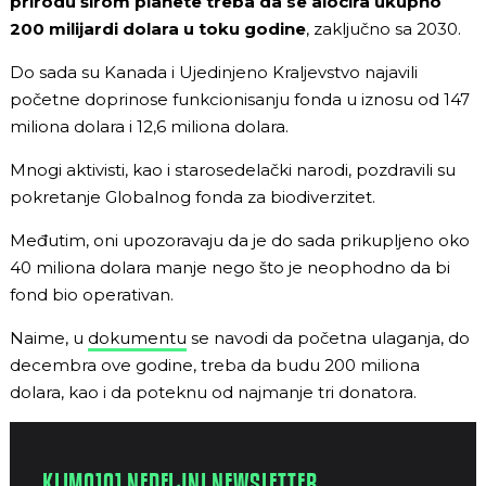
prirodu širom planete treba da se alocira ukupno
200 milijardi dolara u toku godine
, zaključno sa 2030.
Do sada su Kanada i Ujedinjeno Kraljevstvo najavili
početne doprinose funkcionisanju fonda u iznosu od 147
miliona dolara i 12,6 miliona dolara.
Mnogi aktivisti, kao i starosedelački narodi, pozdravili su
pokretanje Globalnog fonda za biodiverzitet.
Međutim, oni upozoravaju da je do sada prikupljeno oko
40 miliona dolara manje nego što je neophodno da bi
fond bio operativan.
Naime, u
dokumentu
se navodi da početna ulaganja, do
decembra ove godine, treba da budu 200 miliona
dolara, kao i da poteknu od najmanje tri donatora.
KLIMA101 NEDELJNI NEWSLETTER