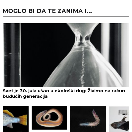
MOGLO BI DA TE ZANIMA I...
Svet je 30. jula ušao u ekološki dug: Živimo na račun
budućih generacija