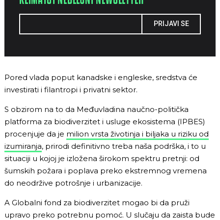
PRIJAVI SE
Pored vlada poput kanadske i engleske, sredstva će
investirati i filantropi i privatni sektor.
S obzirom na to da Međuvladina naučno-politička
platforma za biodiverzitet i usluge ekosistema (IPBES)
procenjuje da je
milion vrsta životinja i biljaka u riziku od
izumiranja
, prirodi definitivno treba naša podrška, i to u
situaciji u kojoj je izložena širokom spektru pretnji: od
šumskih požara i poplava preko ekstremnog vremena
do neodržive potrošnje i urbanizacije.
A Globalni fond za biodiverzitet mogao bi da pruži
upravo preko potrebnu pomoć. U slučaju da zaista bude