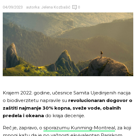
04/09/2023
autorka:
Jelena Kozbašić
0
Krajem 2022. godine, učesnice Samita Ujedinjenih nacija
o biodiverzitetu napravile su
revolucionaran dogovor o
zaštiti najmanje 30% kopna, sveže vode, obalnih
predela i okeana
do kraja decenije.
Reč je, zapravo, o
sporazumu Kunming-Montreal
, za koji
mnogi kažu da je po važnosti ekvivalentan Pariskom,