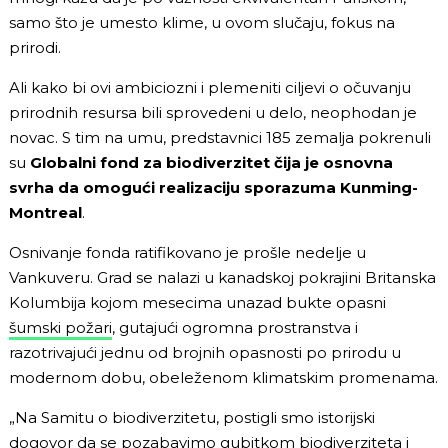
samo što je umesto klime, u ovom slučaju, fokus na
prirodi.
Ali kako bi ovi ambiciozni i plemeniti ciljevi o očuvanju
prirodnih resursa bili sprovedeni u delo, neophodan je
novac. S tim na umu, predstavnici 185 zemalja pokrenuli
su
Globalni fond za biodiverzitet čija je osnovna
svrha da omogući realizaciju sporazuma Kunming-
Montreal
.
Osnivanje fonda ratifikovano je prošle nedelje u
Vankuveru. Grad se nalazi u kanadskoj pokrajini Britanska
Kolumbija kojom mesecima unazad bukte opasni
šumski požari
, gutajući ogromna prostranstva i
razotrivajući jednu od brojnih opasnosti po prirodu u
modernom dobu, obeleženom klimatskim promenama.
„Na Samitu o biodiverzitetu, postigli smo istorijski
dogovor da se pozabavimo gubitkom biodiverziteta i