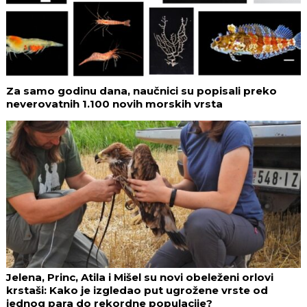
Za samo godinu dana, naučnici su popisali preko
neverovatnih 1.100 novih morskih vrsta
Jelena, Princ, Atila i Mišel su novi obeleženi orlovi
krstaši: Kako je izgledao put ugrožene vrste od
jednog para do rekordne populacije?