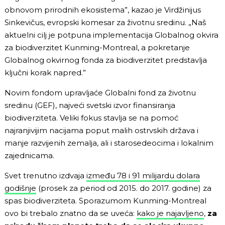
obnovom prirodnih ekosistema”, kazao je Virdžinijus
Sinkevičus, evropski komesar za životnu sredinu. „Naš
aktuelni cilj je potpuna implementacija Globalnog okvira
za biodiverzitet Kunming-Montreal, a pokretanje
Globalnog okvirnog fonda za biodiverzitet predstavlja
ključni korak napred.”
Novim fondom upravljaće Globalni fond za životnu
sredinu (GEF), najveći svetski izvor finansiranja
biodiverziteta. Veliki fokus stavlja se na pomoć
najranjivijim nacijama poput malih ostrvskih država i
manje razvijenih zemalja, ali i starosedeocima i lokalnim
zajednicama.
Svet trenutno izdvaja
između 78 i 91 milijardu dolara
godišnje
(prosek za period od 2015. do 2017. godine) za
spas biodiverziteta. Sporazumom Kunming-Montreal
ovo bi trebalo znatno da se uveća:
kako je najavljeno
,
za