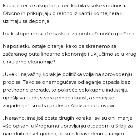
kada je reč o sakupljanju reciklabila visoke vrednosti.
Obično ih prikupljaju direktno iz kanti i kontejnera ili
uzimaju sa deponija.
Ipak, stope reciklaže kaskaju za probuđenošću građana.
Naposletku ostaje pitanje: kako da skrenemo sa
začaranog puta linearne ekonomije i uključimo se u krug
cirkularne ekonomije?
„Uvek i najvažniji korak je politička volja na sprovođenju
propisa. Tako se onemogućava odlaganje otpada bez
prethodne prerade, to pokreće celokupnu industriju,
upošljava ljude, stvara prihod i korist, a smanjuje
zagađenje”, smatra profesor Aleksandar Jovović.
„Naravno, ima još dosta drugih koraka i svi su oni, manje
više opisani u Programu upravljanju otpadom u Srbiji za
narednih deset godina, ali su bili navedeni i u ranijim