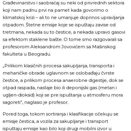
Građevinarstvo i saobraćaj su neki od privrednih sektora
koji nam padnu prvi na pamet kada govorimo o
klimatskoj krizi – ali to ne umanjuje doprinos upravljanja
otpadom. Štetne emisije koje se ispuštaju zavise od
tretmana, nekada su to čestice, a nekada upravo gasovi
sa efektom staklene bašte. O tome smo razgovarali sa
profesorom Aleksandrom Jovovićem sa Mašinskog
fakulteta u Beogradu.
„Prilikom klasičnih procesa sakupljanja, transporta i
mehaničke obrade uglavnom se oslobađaju čvrste
čestice, a prilikom procesa anaerobne digestije, dok se
otpad raspada, nastaje bio ili deponijski gas (metan i
ugljen-dioksid) koji se pre ispuštanja u atmosferu mora
sagoreti”, naglasio je profesor.
Pored toga, tokom sortiranja i klasifikacije očekuju se
emisije čestica, a vozila za sakupljanje i transport
ispuštaju emisije kao bilo koji drugi mobilni izvor u