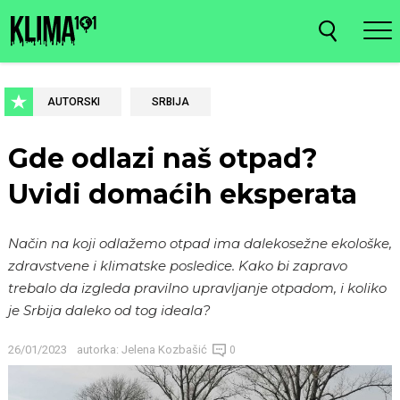
AUTORSKI
SRBIJA
Gde odlazi naš otpad?
Uvidi domaćih eksperata
Način na koji odlažemo otpad ima dalekosežne ekološke,
zdravstvene i klimatske posledice. Kako bi zapravo
trebalo da izgleda pravilno upravljanje otpadom, i koliko
je Srbija daleko od tog ideala?
26/01/2023
autorka:
Jelena Kozbašić
0