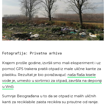
Fotografija: Privatna arhiva
Krajem prošle godine, izvršili smo mali eksperiment i uz
pomoć GPS trakera pratili otpad iz male ulične kante za
plastiku. Rezultat je bio poražavajuć:
naša flaša kisele
vode je, umesto u sortirnici za otpad, završila na deponiji
u Vinči
.
Sumnje Beograđana u to da se otpad iz malih uličnih
kanti za reciklabile zaista reciklira su prisutne od ranije.