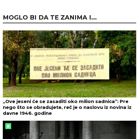
MOGLO BI DA TE ZANIMA I...
„Ove jeseni će se zasaditi oko milion sadnica”: Pre
nego što se obradujete, reč je o naslovu iz novina iz
davne 1946. godine