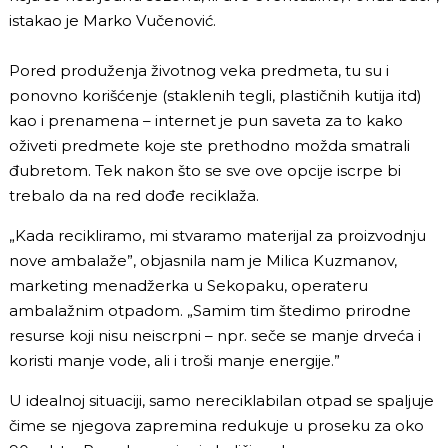
istakao je Marko Vučenović.
Pored produženja životnog veka predmeta, tu su i
ponovno korišćenje (staklenih tegli, plastičnih kutija itd)
kao i prenamena – internet je pun saveta za to kako
oživeti predmete koje ste prethodno možda smatrali
đubretom. Tek nakon što se sve ove opcije iscrpe bi
trebalo da na red dođe reciklaža.
„Kada recikliramo, mi stvaramo materijal za proizvodnju
nove ambalaže”, objasnila nam je Milica Kuzmanov,
marketing menadžerka u Sekopaku, operateru
ambalažnim otpadom. „Samim tim štedimo prirodne
resurse koji nisu neiscrpni – npr. seče se manje drveća i
koristi manje vode, ali i troši manje energije.”
U idealnoj situaciji, samo nereciklabilan otpad se spaljuje
čime se njegova zapremina redukuje u proseku za oko