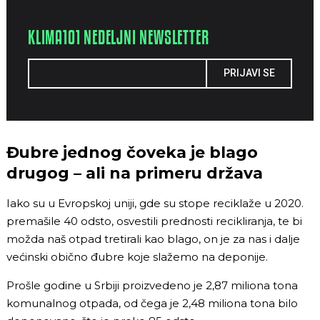
KLIMA101 NEDELJNI NEWSLETTER
PRIJAVI SE
Đubre jednog čoveka je blago
drugog – ali na primeru država
Iako su u Evropskoj uniji, gde su stope reciklaže u 2020.
premašile 40 odsto, osvestili prednosti recikliranja, te bi
možda naš otpad tretirali kao blago, on je za nas i dalje
većinski obično đubre koje slažemo na deponije.
Prošle godine u Srbiji proizvedeno je 2,87 miliona tona
komunalnog otpada, od čega je 2,48 miliona tona bilo