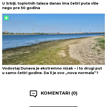
U Srbiji, toplotnih talasa danas ima četiri puta više
nego pre 50 godina
Vodostaj Dunava je ekstremno nizak – i to drugi put
u samo četiri godine. Da li je ovo „nova normala”?
KOMENTARI (0)