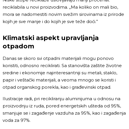
reciklabila u novi proizvodima. „Ma koliko on mali bio,
mora se nadomestiti novim svežim sirovinama iz prirode
kojih je sve manje i do kojih je sve teže doći.”
Klimatski aspekt upravljanja
otpadom
Danas se skoro svi otpadni materijali mogu ponovo
koristiti, odnosno reciklirati. Sa stanovišta zaštite životne
sredine i ekonomije najinteresantniji su metali, staklo,
papir i veštački materijali, a veoma mnogo se koristi i
otpad organskog porekla, kao i građevinski otpad.
Ilustracije radi, pri recikliranju aluminijuma u odnosu na
proizvodnju iz ruda, pored energetskih ušteda od 95%,
smanjuje se i zagađenje vazduha za 95%, kao i zagađenja
voda za 97%.