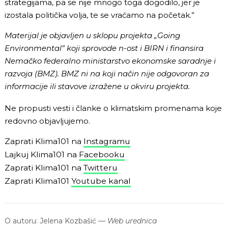
strategijama, pa se nije mnogo toga dogodilo, jer je
izostala politička volja, te se vraćamo na početak.”
Materijal je objavljen u sklopu projekta „Going
Environmental” koji sprovode n-ost i BIRN i finansira
Nemačko federalno ministarstvo ekonomske saradnje i
razvoja (BMZ). BMZ ni na koji način nije odgovoran za
informacije ili stavove izražene u okviru projekta.
Ne propusti vesti i članke o klimatskim promenama koje
redovno objavljujemo.
Zaprati Klima101 na
Instagramu
Lajkuj Klima101 na
Facebooku
Zaprati Klima101 na
Twitteru
Zaprati Klima101
Youtube kanal
O autoru:
Jelena Kozbašić
—
Web urednica