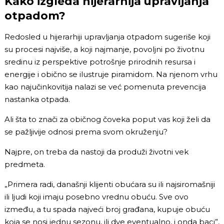
Kako izgleda hijerarhija upravljanja
otpadom?
Redosled u hijerarhiji upravljanja otpadom sugeriše koji
su procesi najviše, a koji najmanje, povoljni po životnu
sredinu iz perspektive potrošnje prirodnih resursa i
energije i obično se ilustruje piramidom. Na njenom vrhu
kao najučinkovitija nalazi se već pomenuta prevencija
nastanka otpada.
Ali šta to znači za običnog čoveka poput vas koji želi da
se pažljivije odnosi prema svom okruženju?
Najpre, on treba da nastoji da produži životni vek
predmeta.
„Primera radi, današnji klijenti obućara su ili najsiromašniji
ili ljudi koji imaju posebno vrednu obuću. Sve ovo
između, a tu spada najveći broj građana, kupuje obuću
koja se nosi jednu sezonu, ili dve eventualno, i onda baci”,