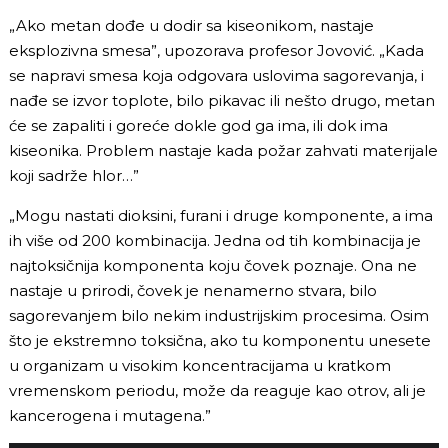
„Ako metan dođe u dodir sa kiseonikom, nastaje
eksplozivna smesa”, upozorava profesor Jovović. „Kada
se napravi smesa koja odgovara uslovima sagorevanja, i
nađe se izvor toplote, bilo pikavac ili nešto drugo, metan
će se zapaliti i goreće dokle god ga ima, ili dok ima
kiseonika. Problem nastaje kada požar zahvati materijale
koji sadrže hlor…”
„Mogu nastati dioksini, furani i druge komponente, a ima
ih više od 200 kombinacija. Jedna od tih kombinacija je
najtoksičnija komponenta koju čovek poznaje. Ona ne
nastaje u prirodi, čovek je nenamerno stvara, bilo
sagorevanjem bilo nekim industrijskim procesima. Osim
što je ekstremno toksična, ako tu komponentu unesete
u organizam u visokim koncentracijama u kratkom
vremenskom periodu, može da reaguje kao otrov, ali je
kancerogena i mutagena.”