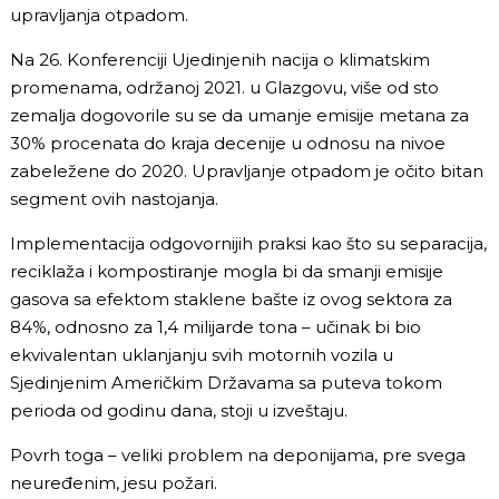
upravljanja otpadom.
Na 26. Konferenciji Ujedinjenih nacija o klimatskim
promenama, održanoj 2021. u Glazgovu, više od sto
zemalja dogovorile su se da umanje emisije metana za
30% procenata do kraja decenije u odnosu na nivoe
zabeležene do 2020. Upravljanje otpadom je očito bitan
segment ovih nastojanja.
Implementacija odgovornijih praksi kao što su separacija,
reciklaža i kompostiranje mogla bi da smanji emisije
gasova sa efektom staklene bašte iz ovog sektora za
84%, odnosno za 1,4 milijarde tona – učinak bi bio
ekvivalentan uklanjanju svih motornih vozila u
Sjedinjenim Američkim Državama sa puteva tokom
perioda od godinu dana, stoji u izveštaju.
Povrh toga – veliki problem na deponijama, pre svega
neuređenim, jesu požari.