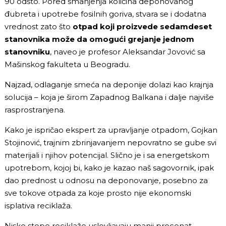
90 odsto. Pored smanjenja količina deponovanog
đubreta i upotrebe fosilnih goriva, stvara se i dodatna
vrednost zato što
otpad koji proizvede sedamdeset
stanovnika može da omogući grejanje jednom
stanovniku
, naveo je profesor Aleksandar Jovović sa
Mašinskog fakulteta u Beogradu.
Najzad, odlaganje smeća na deponije dolazi kao krajnja
solucija – koja je širom Zapadnog Balkana i dalje najviše
rasprostranjena.
Kako je ispričao ekspert za upravljanje otpadom, Gojkan
Stojinović, trajnim zbrinjavanjem nepovratno se gube svi
materijali i njihov potencijal. Slično je i sa energetskom
upotrebom, kojoj bi, kako je kazao naš sagovornik, ipak
dao prednost u odnosu na deponovanje, posebno za
sve tokove otpada za koje prosto nije ekonomski
isplativa reciklaža.
Niske stope reciklaže uslovljavaju manji procenat