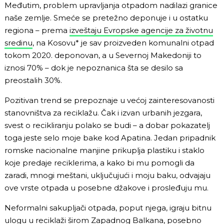
Međutim, problem upravljanja otpadom nadilazi granice
naše zemlje. Smeće se pretežno deponuje i u ostatku
regiona – prema
izveštaju Evropske agencije za životnu
sredinu
, na Kosovu* je sav proizveden komunalni otpad
tokom 2020. deponovan, a u Severnoj Makedoniji to
iznosi 70% – dok je nepoznanica šta se desilo sa
preostalih 30%.
Pozitivan trend se prepoznaje u većoj zainteresovanosti
stanovništva za reciklažu. Čak i izvan urbanih jezgara,
svest o recikliranju polako se budi – a dobar pokazatelj
toga jeste selo moje bake kod Apatina. Jedan pripadnik
romske nacionalne manjine prikuplja plastiku i staklo
koje predaje reciklerima, a kako bi mu pomogli da
zaradi, mnogi meštani, uključujući i moju baku, odvajaju
ove vrste otpada u posebne džakove i prosleđuju mu.
Neformalni sakupljači otpada, poput njega, igraju bitnu
ulogu u reciklaži širom Zapadnog Balkana, posebno