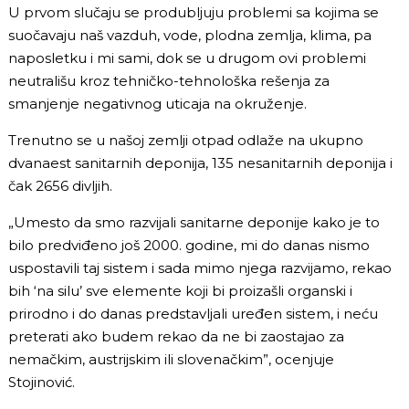
U prvom slučaju se produbljuju problemi sa kojima se
suočavaju naš vazduh, vode, plodna zemlja, klima, pa
naposletku i mi sami, dok se u drugom ovi problemi
neutrališu kroz tehničko-tehnološka rešenja za
smanjenje negativnog uticaja na okruženje.
Trenutno se u našoj zemlji otpad odlaže na ukupno
dvanaest sanitarnih deponija, 135 nesanitarnih deponija i
čak 2656 divljih.
„Umesto da smo razvijali sanitarne deponije kako je to
bilo predviđeno još 2000. godine, mi do danas nismo
uspostavili taj sistem i sada mimo njega razvijamo, rekao
bih ‘na silu’ sve elemente koji bi proizašli organski i
prirodno i do danas predstavljali uređen sistem, i neću
preterati ako budem rekao da ne bi zaostajao za
nemačkim, austrijskim ili slovenačkim”, ocenjuje
Stojinović.