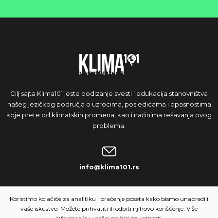
Cilj sajta Klima101 jeste podizanje svesti i edukacija stanovništva
našeg jezičkog područja o uzrocima, posledicama i opasnostima
koje prete od klimatskih promena, kao i načinima rešavanja ovog
problema.
info@klima101.rs
NAŠA IDEJA
Koristimo kolačiće za analitiku i praćenje poseta kako bismo unapredili
vaše iskustvo. Možete prihvatiti ili odbiti njihovo korišćenje. Više