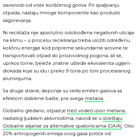
zavisnosti od vrste korišćenog goriva. Pri spaljivanju
otpada, nastaju mnoge komponente kao produkti
sagorevanja.
Ni reciklaža nije apsolutno oslobođena negativnih uticaja
na klimu – u procesu recikliranja treba uložiti određenu
količinu energije kod pripreme sekundarne sirovine te
transportovati otpad do proizvodnog pogona, ali se,
uprkos tome, beleže znatne uštede ekvivalenta ugljen-
dioksida koje su idu i preko 9 tona po toni procesiranog
aluminijuma.
Sa druge strane, deponije su veliki emiteri gasova sa
efektom staklene bašte, pre svega
metana
.
Globalno gledano, otpad je
treći vodeći izvor metana
,
nastalog ljudskim aktivnostima, navodi se u
izveštaju
Globalne alijanse za alternative spalionicama (GAIA)
. Oko
20% antropogenih emisija ovog gasa potiče od