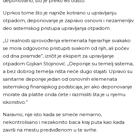
deponovano, što je preko 85 odsto.
Uprkos tome što je najniže kotirano u upravljanju
otpadom, deponovanje je zapravo osnovni i nezamenljiv
deo sistemskog pristupa upravljanja otpadom.
„U realnosti sprovođenja elemenata hijerarhije svakako
se mora odgovorno pristupiti svakom od njih, ali počev
od dna piramide”, izričit je ekspert za upravljanje
otpadom Gojkan Stojinović. „Deponije su temelj sistema,
a bez dobrog temelja ništa neće dugo stajati. Upravo su
sanitarne deponije jedan od osnovnih elemenata
sistemskog finansijskog podsticaja, jer ako deponovanje
morate da platite onda ćete i razmisliti šta je u njemu
iskoristivo.”
Naravno, nije isto kada se smeće nemarno,
nekontrolisano i nezakonito baca kraj puta kao kada
završi na mestu predviđenom u te svrhe.