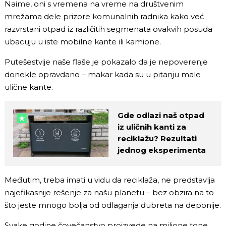
Naime, oni s vremena na vreme na društvenim
mrežama dele prizore komunalnih radnika kako već
razvrstani otpad iz različitih segmenata ovakvih posuda
ubacuju u iste mobilne kante ili kamione.
Putešestvije naše flaše je pokazalo da je nepoverenje
donekle opravdano – makar kada su u pitanju male
ulične kante.
Gde odlazi naš otpad
iz uličnih kanti za
reciklažu? Rezultati
jednog eksperimenta
Međutim, treba imati u vidu da reciklaža, ne predstavlja
najefikasnije rešenje za našu planetu – bez obzira na to
što jeste mnogo bolja od odlaganja đubreta na deponije.
Svake godine čovečanstvo proizvede na milione tone