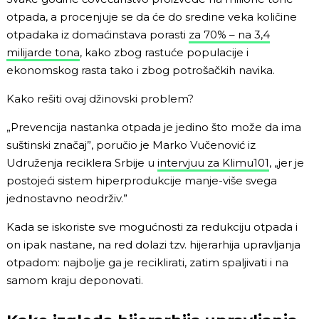
otpada, a procenjuje se da će do sredine veka količine
otpadaka iz domaćinstava porasti
za 70% – na 3,4
milijarde tona
, kako zbog rastuće populacije i
ekonomskog rasta tako i zbog potrošačkih navika.
Kako rešiti ovaj džinovski problem?
„Prevencija nastanka otpada je jedino što može da ima
suštinski značaj”, poručio je Marko Vučenović iz
Udruženja reciklera Srbije u
intervjuu za Klimu101
, „jer je
postojeći sistem hiperprodukcije manje-više svega
jednostavno neodrživ.”
Kada se iskoriste sve mogućnosti za redukciju otpada i
on ipak nastane, na red dolazi tzv. hijerarhija upravljanja
otpadom: najbolje ga je reciklirati, zatim spaljivati i na
samom kraju deponovati.