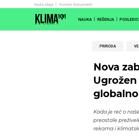
Naša ideja
Korisni dokumenti
NAUKA
REŠENJA
POSLEDIC
PRIRODA
VE
Nova zab
Ugrožen 
globaln
Kada je reč o naše
preostale preživel
rekama i klimats