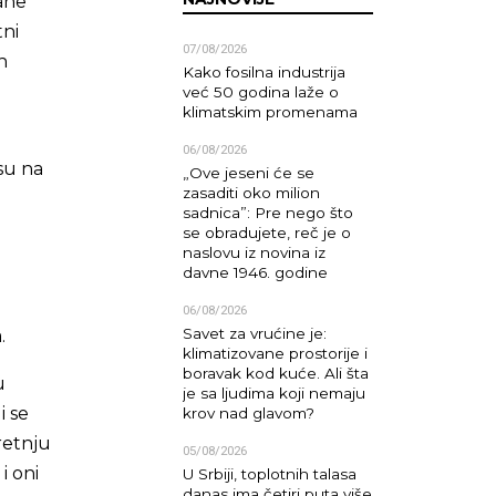
ane
tni
07/08/2026
h
Kako fosilna industrija
već 50 godina laže o
klimatskim promenama
e
06/08/2026
su na
„Ove jeseni će se
zasaditi oko milion
sadnica”: Pre nego što
se obradujete, reč je o
naslovu iz novina iz
davne 1946. godine
06/08/2026
Savet za vrućine je:
.
klimatizovane prostorije i
boravak kod kuće. Ali šta
u
je sa ljudima koji nemaju
i se
krov nad glavom?
retnju
05/08/2026
i oni
U Srbiji, toplotnih talasa
danas ima četiri puta više