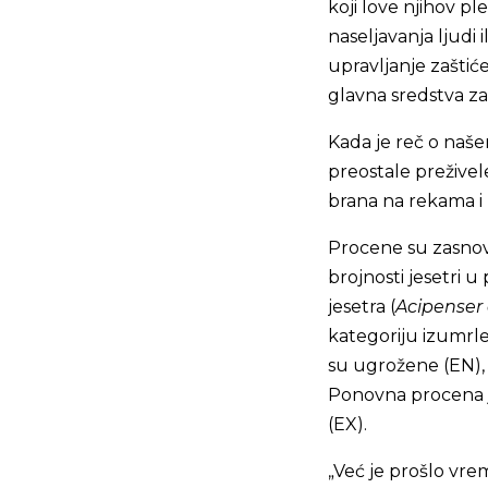
koji love njihov pl
naseljavanja ljudi i
upravljanje zaštić
glavna sredstva za
Kada je reč o naše
preostale preživele
brana na rekama i
Procene su zasnov
brojnosti jesetri u
jesetra (
Acipenser
kategoriju izumrle 
su ugrožene (EN), 
Ponovna procena je
(EX).
„Već je prošlo vrem