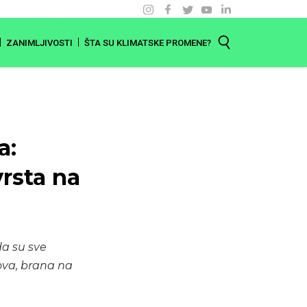
ZANIMLJIVOSTI
ŠTA SU KLIMATSKE PROMENE?
a:
rsta na
da su sve
lova, brana na