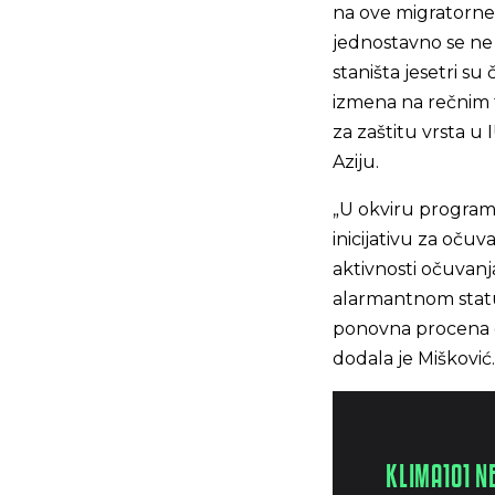
na ove migratorne 
jednostavno se ne 
staništa jesetri s
izmena na rečnim t
za zaštitu vrsta u
Aziju.
„U okviru progra
inicijativu za očuv
aktivnosti očuvanja
alarmantnom status
ponovna procena do
dodala je Mišković.
KLIMA101 N