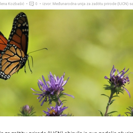
lena Kozbašić
izvor: Međunarodna unija za zaštitu prirode (IUCN) 
0