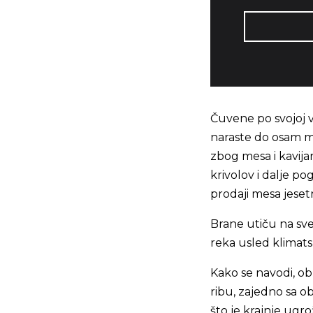
Čuvene po svojoj 
naraste do osam me
zbog mesa i kavij
krivolov i dalje po
prodaji mesa jesetri
Brane utiču na sve 
reka usled klimat
Kako se navodi, ob
ribu, zajedno sa o
što je krajnje ugro