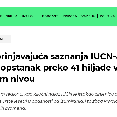
E
SRBIJA
INTERVJU
PODCAST
PRIRODA
VAZDUH
POLITIKA
STI
rinjavajuća saznanja IUCN-
opstanak preko 41 hiljade v
om nivou
m regionu, kao ključni nalaz IUCN je istakao činjenicu 
e vrste jesetri u opasnosti od izumiranja, i to zbog krivo
kih promena.