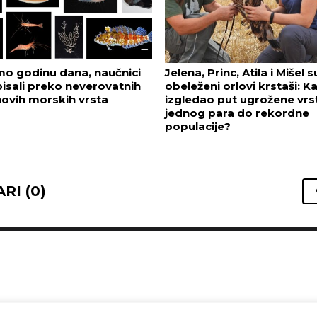
o godinu dana, naučnici
Jelena, Princ, Atila i Mišel s
isali preko neverovatnih
obeleženi orlovi krstaši: K
novih morskih vrsta
izgledao put ugrožene vrs
jednog para do rekordne
populacije?
RI (0)