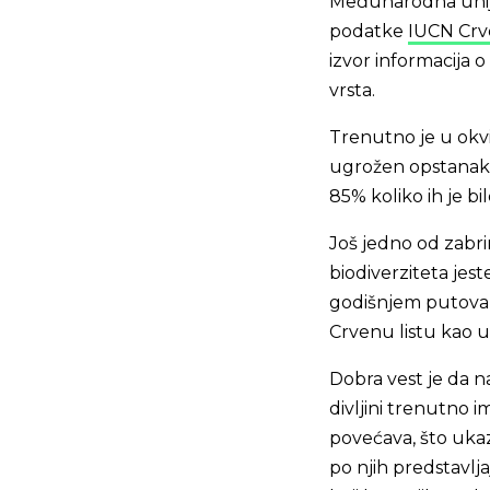
Međunarodna unija 
podatke
IUCN Crve
izvor informacija o
vrsta.
Trenutno je u okvi
ugrožen opstanak z
85% koliko ih je b
Još jedno od zabr
biodiverziteta je
godišnjem putovan
Crvenu listu kao u
Dobra vest je da n
divljini trenutno i
povećava, što ukaz
po njih predstavlja