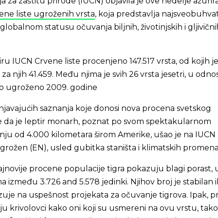
za zaštitu prirode (IUCN) objavila je ove nedelje ažurir
ne liste ugroženih vrsta
, koja predstavlja najsveobuhva
 globalnom statusu očuvanja biljnih, životinjskih i gljivični
ru IUCN Crvene liste procenjeno 147.517 vrsta, od kojih j
a njih 41.459. Među njima je svih 26 vrsta jesetri, u odno
ilo ugroženo 2009. godine
injavajućih saznanja koje donosi nova procena svetskog
ste da je leptir monarh, poznat po svom spektakularnom
ju od 4.000 kilometara širom Amerike, ušao je na IUCN
grožen (EN), usled gubitka staništa i klimatskih promena
ajnovije procene populacije tigra pokazuju blagi porast, 
ma između 3.726 and 5.578 jedinki. Njihov broj je stabilan il
uje na uspešnost projekata za očuvanje tigrova. Ipak, p
ju krivolovci kako oni koji su usmereni na ovu vrstu, tako 