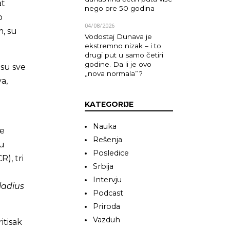
at
nego pre 50 godina
o
04/08/2026
m, su
Vodostaj Dunava je
ekstremno nizak – i to
drugi put u samo četiri
godine. Da li je ovo
 su sve
„nova normala”?
a,
KATEGORIJE
Nauka
ce
Rešenja
 u
Posledice
R), tri
Srbija
Intervju
ladius
Podcast
Priroda
Vazduh
itisak