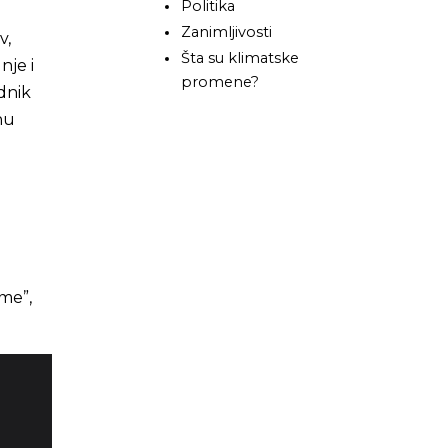
Politika
Zanimljivosti
v,
Šta su klimatske
nje i
promene?
dnik
nu
eme”,