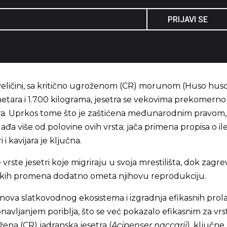
PRIJAVI SE
veličini, sa kritično ugroženom (CR) morunom (Huso huso
tara i 1.700 kilograma, jesetra se vekovima prekomerno 
ara. Uprkos tome što je zaštićena međunarodnim pravom,
gađa više od polovine ovih vrsta; jača primena propisa o il
 i kavijara je ključna.
vrste jesetri koje migriraju u svoja mrestilišta, dok zagr
skih promena dodatno ometa njihovu reprodukciju.
nova slatkovodnog ekosistema i izgradnja efikasnih prol
bnavljanjem poriblja, što se već pokazalo efikasnim za vr
žena (CR) jadranska jesetra (
Acipenser naccarii
), ključne