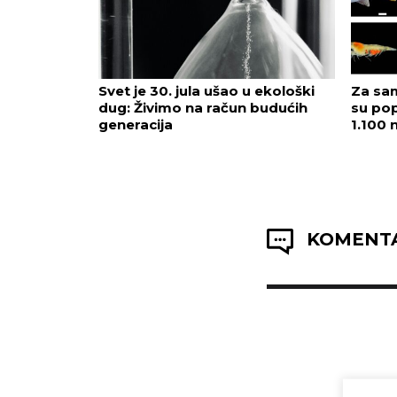
Svet je 30. jula ušao u ekološki
Za sam
dug: Živimo na račun budućih
su pop
generacija
1.100 
KOMENTA