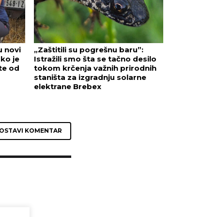
u novi
„Zaštitili su pogrešnu baru”:
ako je
Istražili smo šta se tačno desilo
te od
tokom krčenja važnih prirodnih
staništa za izgradnju solarne
elektrane Brebex
OSTAVI KOMENTAR