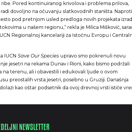
ribe. Pored kontinuiranog krivolova i problema prilova,
radi dovoljno na očuvanju slatkovodnih staništa. Naproti
u često pod pretnjom usled predloga novih projekata izrad
okovima u našem regionu,“ rekla je Milica Mišković, sara
 IUCN Regionalnoj kancelariji za Istočnu Evropu i Central
ma IUCN
Save Our Species
upravo smo pokrenuli novu
anje jesetri na rekama Dunav i Rioni, kako bismo podržali
 na terenu, ali i obavestili i edukovali ljude o ovom
u preostalih vrsta jesetri, posebno u Gruziji. Današnja
lazi kao oštar podsetnik da ovoj drevnoj vrsti ističe vr
EDELJNI NEWSLETTER