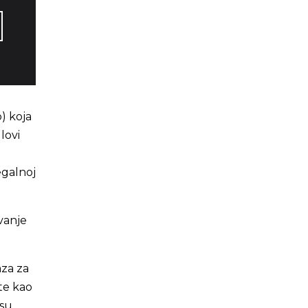
) koja
lovi
egalnoj
evanje
aza za
ste kao
 su