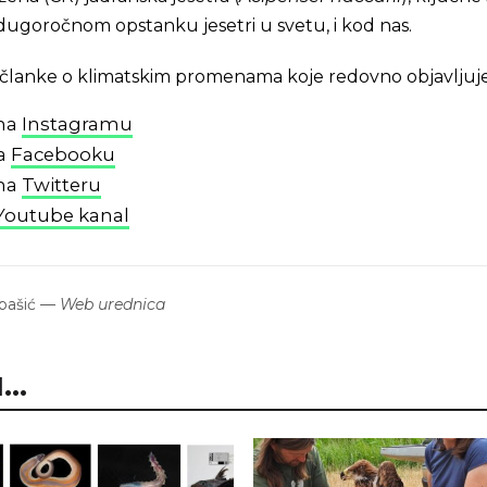
ugoročnom opstanku jesetri u svetu, i kod nas.
 i članke o klimatskim promenama koje redovno objavljuj
 na
Instagramu
na
Facebooku
 na
Twitteru
Youtube kanal
bašić
—
Web urednica
..