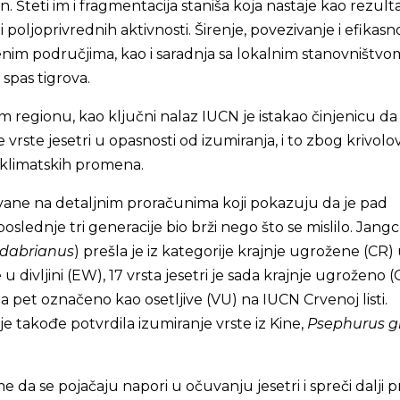
en. Šteti im i fragmentacija staniša koja nastaje kao rezult
li poljoprivrednih aktivnosti. Širenje, povezivanje i efikasn
enim područjima, kao i saradnja sa lokalnim stanovništvo
 spas tigrova.
m regionu, kao ključni nalaz IUCN je istakao činjenicu da
 vrste jesetri u opasnosti od izumiranja, i to zbog krivolov
 klimatskih promena.
ane na detaljnim proračunima koji pokazuju da je pad
 poslednje tri generacije bio brži nego što se mislilo. Jang
 dabrianus
) prešla je iz kategorije krajnje ugrožene (CR)
u divljini (EW), 17 vrsta jesetri je sada krajnje ugroženo (C
a pet označeno kao osetljive (VU) na IUCN Crvenoj listi.
 takođe potvrdila izumiranje vrste iz Kine,
Psephurus g
e da se pojačaju napori u očuvanju jesetri i spreči dalji pr