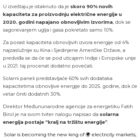
U izveštaju je istaknuto da je
skoro 90% novih
kapaciteta za proizvodnju električne energije u
2020. godini napajano obnovljivim izvorima
, dok se
sagorevanjem uglja i gasa pokretalo samo 10%.
Za porast kapaciteta obnovljivih izvora energije od 4%
najzaslužnije su Kina i Sjedinjene Američke Države, a
predviđa se da će se pod uticajem Indije i Evropske unije
u 2021. taj procenat dodatno povećati.
Solarni paneli predstavljaće 60% svih dodataka
kapacitetima obnovljive energije do 2025. godine, dok će
vetar činiti dodatnih 30%.
Direktor Međununarodne agencije za energetiku Fatih
Birol je na svom tviter nalogu napisao da
solarna
energija postaje “kralj na tržištu energije”
.
Solar is becoming the new king of 🌍 electricity markets,