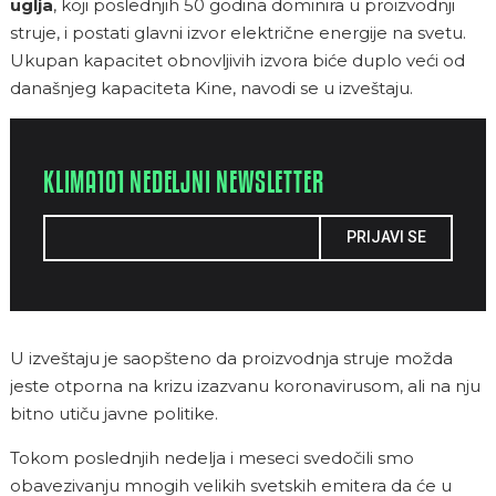
uglja
, koji poslednjih 50 godina dominira u proizvodnji
struje, i postati glavni izvor električne energije na svetu.
Ukupan kapacitet obnovljivih izvora biće duplo veći od
današnjeg kapaciteta Kine, navodi se u izveštaju.
KLIMA101 NEDELJNI NEWSLETTER
PRIJAVI SE
U izveštaju je saopšteno da proizvodnja struje možda
jeste otporna na krizu izazvanu koronavirusom, ali na nju
bitno utiču javne politike.
Tokom poslednjih nedelja i meseci svedočili smo
obavezivanju mnogih velikih svetskih emitera da će u