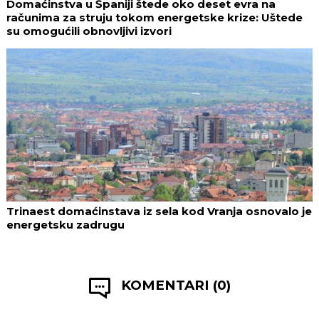
Domaćinstva u Španiji štede oko deset evra na
računima za struju tokom energetske krize: Uštede
su omogućili obnovljivi izvori
Trinaest domaćinstava iz sela kod Vranja osnovalo je
energetsku zadrugu
KOMENTARI (0)