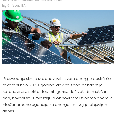
izvor: IEA
0
Proizvodnja struje iz obnovljivih izvora energije dostići će
rekordni nivo 2020. godine, dok će zbog pandemije
koronavirusa sektor fosilnih goriva doživeti dramatičan
pad, navodi se u izveštaju o obnovljivim izvorima energije
Međunarodne agencije za energetiku koji je objavljen
danas.