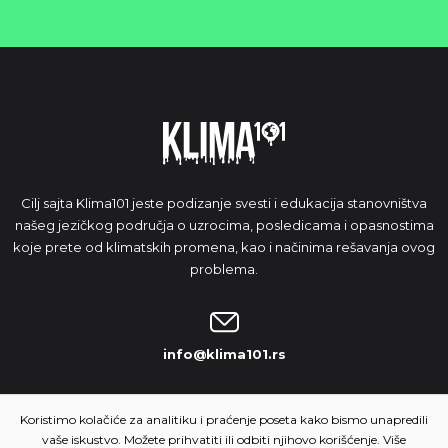
Cilj sajta Klima101 jeste podizanje svesti i edukacija stanovništva
našeg jezičkog područja o uzrocima, posledicama i opasnostima
koje prete od klimatskih promena, kao i načinima rešavanja ovog
problema.
info@klima101.rs
NAŠA IDEJA
Koristimo kolačiće za analitiku i praćenje poseta kako bismo unapredili
vaše iskustvo. Možete prihvatiti ili odbiti njihovo korišćenje. Više