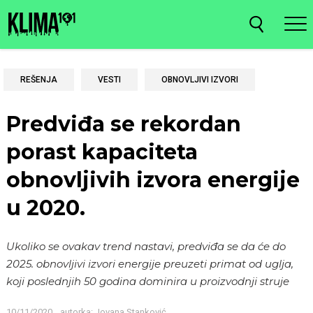
REŠENJA
VESTI
OBNOVLJIVI IZVORI
Predviđa se rekordan
porast kapaciteta
obnovljivih izvora energije
u 2020.
Ukoliko se ovakav trend nastavi, predviđa se da će do
2025. obnovljivi izvori energije preuzeti primat od uglja,
koji poslednjih 50 godina dominira u proizvodnji struje
10/11/2020
autorka:
Jovana Stanković