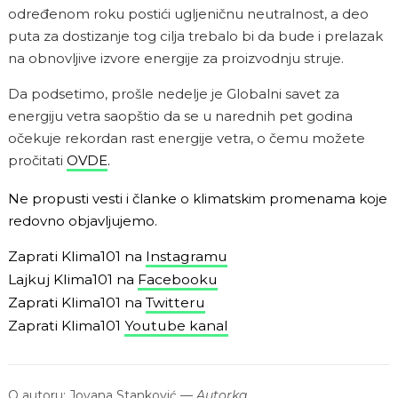
određenom roku postići ugljeničnu neutralnost, a deo
puta za dostizanje tog cilja trebalo bi da bude i prelazak
na obnovljive izvore energije za proizvodnju struje.
Da podsetimo, prošle nedelje je Globalni savet za
energiju vetra saopštio da se u narednih pet godina
očekuje rekordan rast energije vetra, o čemu možete
pročitati
OVDE
.
Ne propusti vesti i članke o klimatskim promenama koje
redovno objavljujemo.
Zaprati Klima101 na
Instagramu
Lajkuj Klima101 na
Facebooku
Zaprati Klima101 na
Twitteru
Zaprati Klima101
Youtube kanal
O autoru:
Jovana Stanković
—
Autorka