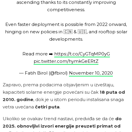
ascending thanks to its constantly improving
competitiveness.
Even faster deployment is possible from 2022 onward,
hinging on new policies in 🇨🇳 & 🇺🇸, and rooftop solar
developments.
Read more ➡️
https://t.co/CyGTqMP0yG
pic.twitter.com/hymkGeERtZ
— Fatih Birol (@fbirol)
November 10, 2020
Zapravo, prema podacima objavljenim u izveštaju,
kapaciteti solarne energije povećani su čak
18 puta od
2010. godine
, dok je u istom periodu instalisana snaga
vetra uvećana
četiri puta
.
Ukoliko se ovakav trend nastavi, predviđa se da će
do
2025. obnovljivi izvori energije preuzeti primat od