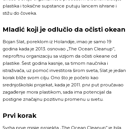
plastika i toksične supstance putuju lancem ishrane i
stižu do čoveka.
Mladić koji je odlučio da očisti okean
Bojan Slat, poreklom iz Holandije, imao je samo 19
godina kada je 2013. osnovao „The Ocean Cleanup’’,
neproftnu organizaciju sa vizijom da očisti okeane od
plastike. Šest godina kasnije, sa timom naučnika i
istraživača, uz pomoć investitora širom sveta, Slat je jedan
korak bliže svom cilju. Ono što je počelo kao
srednjoškolski projekat, kada je 2011. prvi put proučavao
zagađenje mora plastikom, sada ima potencijal da
postigne značajnu pozitivnu promenu u svetu.
Prvi korak
Svrha prve misije projekta
„
The Ocean Cleanup’’ je bila