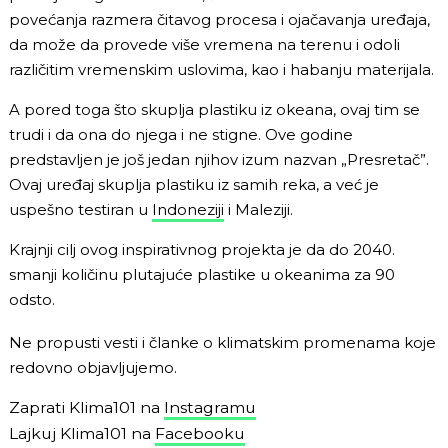
povećanja razmera čitavog procesa i ojačavanja uređaja,
da može da provede više vremena na terenu i odoli
različitim vremenskim uslovima, kao i habanju materijala.
A pored toga što skuplja plastiku iz okeana, ovaj tim se
trudi i da ona do njega i ne stigne. Ove godine
predstavljen je još jedan njihov izum nazvan
„Presretač”.
Ovaj uređaj skuplja plastiku iz samih reka, a već je
uspešno testiran u
Indoneziji
i Maleziji.
Krajnji cilj ovog inspirativnog projekta je da do 2040.
smanji količinu plutajuće plastike u okeanima za 90
odsto.
Ne propusti vesti i članke o klimatskim promenama koje
redovno objavljujemo.
Zaprati Klima101 na
Instagramu
Lajkuj Klima101 na
Facebooku