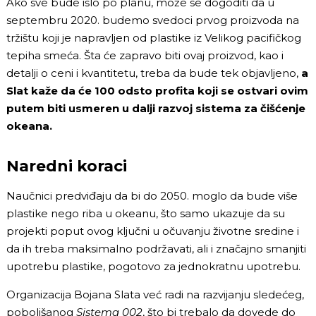
Ako sve bude išlo po planu, može se dogoditi da u
septembru 2020. budemo svedoci prvog proizvoda na
tržištu koji je napravljen od plastike iz Velikog pacifičkog
tepiha smeća. Šta će zapravo biti ovaj proizvod, kao i
detalji o ceni i kvantitetu, treba da bude tek objavljeno,
a
Slat kaže da će 100 odsto profita koji se ostvari ovim
putem biti usmeren u dalji razvoj sistema za čišćenje
okeana.
Naredni koraci
Naučnici predviđaju da bi do 2050. moglo da bude više
plastike nego riba u okeanu, što samo ukazuje da su
projekti poput ovog ključni u očuvanju životne sredine i
da ih treba maksimalno podržavati, ali i značajno smanjiti
upotrebu plastike, pogotovo za jednokratnu upotrebu.
Organizacija Bojana Slata već radi na razvijanju sledećeg,
poboljšanog
Sistema 002
, što bi trebalo da dovede do