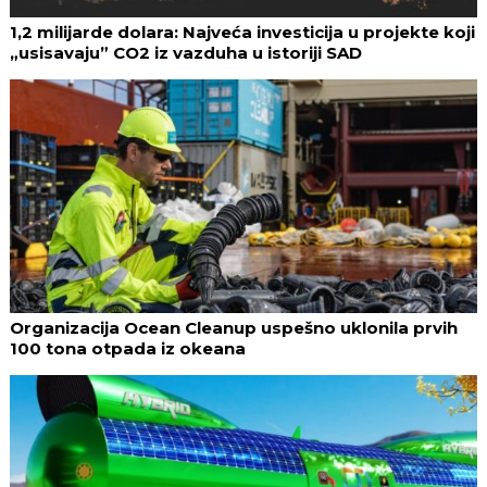
1,2 milijarde dolara: Najveća investicija u projekte koji
„usisavaju” CO2 iz vazduha u istoriji SAD
Organizacija Ocean Cleanup uspešno uklonila prvih
100 tona otpada iz okeana