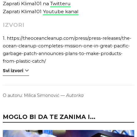
Zaprati Klima101 na
Twitteru
Zaprati Klima101
Youtube kanal
IZVORI
1.
https://theoceancleanup.com/press/press-releases/the-
ocean-cleanup-completes-mission-one-in-great-pacific-
garbage-patch-announces-plans-to-make-products-
from-plastic-catch/
Svi izvori
O autoru:
Milica Simonović
—
Autorka
MOGLO BI DA TE ZANIMA I...