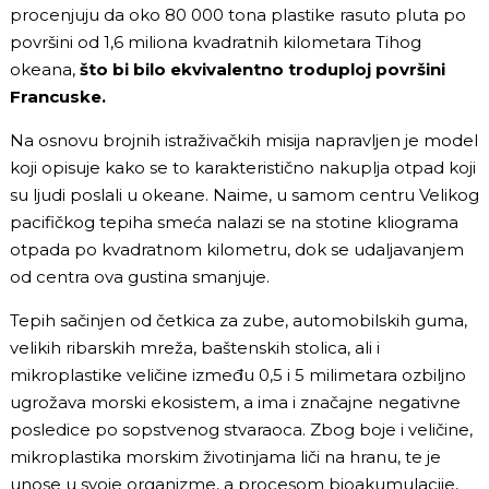
procenjuju da oko 80 000 tona plastike rasuto pluta po
površini od 1,6 miliona kvadratnih kilometara Tihog
okeana,
što bi bilo ekvivalentno troduploj površini
Francuske.
Na osnovu brojnih istraživačkih misija napravljen je model
koji opisuje kako se to karakteristično nakuplja otpad koji
su ljudi poslali u okeane. Naime, u samom centru Velikog
pacifičkog tepiha smeća nalazi se na stotine kliograma
otpada po kvadratnom kilometru, dok se udaljavanjem
od centra ova gustina smanjuje.
Tepih sačinjen od četkica za zube, automobilskih guma,
velikih ribarskih mreža, baštenskih stolica, ali i
mikroplastike veličine između 0,5 i 5 milimetara ozbiljno
ugrožava morski ekosistem, a ima i značajne negativne
posledice po sopstvenog stvaraoca. Zbog boje i veličine,
mikroplastika morskim životinjama liči na hranu, te je
unose u svoje organizme, a procesom bioakumulacije,