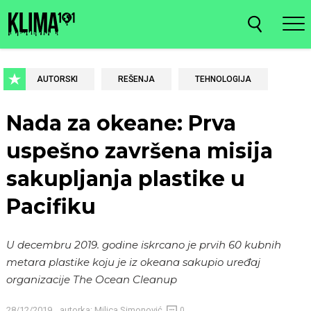
AUTORSKI
REŠENJA
TEHNOLOGIJA
Nada za okeane: Prva
uspešno završena misija
sakupljanja plastike u
Pacifiku
U decembru 2019. godine iskrcano je prvih 60 kubnih
metara plastike koju je iz okeana sakupio uređaj
organizacije The Ocean Cleanup
28/12/2019
autorka:
Milica Simonović
0