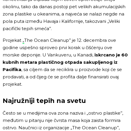
okolinu, tako da danas postoji pet velikih akumulacijskih
zona plastike u okeanima, a najveća se nalazi negde na
pola puta između Havaja i Kalifornije, takozvani
„
Veliki
pacifički tepih smeća’’.
Projekat
„
The Ocean Cleanup’’ je 12. decembra ove
godine uspešno sproveo prvi korak u čišćenju ove
morske deponije. U Vankuveru, u Kanadi,
iskrcano je 60
kubnih metara plastičnog otpada sakupljenog iz
Pacifika
, sa ciljem da se reciklira u proizvode koji će se
prodavati, a od čijeg će se profita dalje finansirati ovaj
projekat.
Najružniji tepih na svetu
Često se u medijima ova zona naziva i
„
ostrvo plastike’’,
međutim u pitanju nije čvrsta masa koja zaista formira
ostrvo. Naučnici iz organizacije
„
The Ocean Cleanup’’,