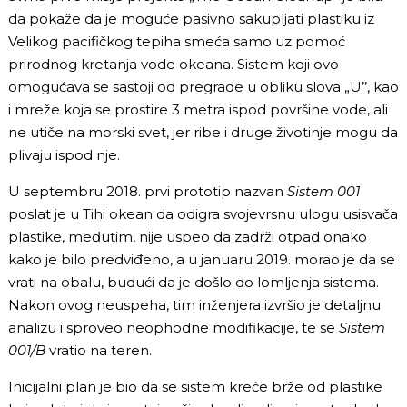
da pokaže da je moguće pasivno sakupljati plastiku iz
Velikog pacifičkog tepiha smeća samo uz pomoć
prirodnog kretanja vode okeana. Sistem koji ovo
omogućava se sastoji od pregrade u obliku slova
„
U’’, kao
i mreže koja se prostire 3 metra ispod površine vode, ali
ne utiče na morski svet, jer ribe i druge životinje mogu da
plivaju ispod nje.
U septembru 2018. prvi prototip nazvan
Sistem 001
poslat je u Tihi okean da odigra svojevrsnu ulogu usisvača
plastike, međutim, nije uspeo da zadrži otpad onako
kako je bilo predviđeno, a u januaru 2019. morao je da se
vrati na obalu, budući da je došlo do lomljenja sistema.
Nakon ovog neuspeha, tim inženjera izvršio je detaljnu
analizu i sproveo neophodne modifikacije, te se
Sistem
001/B
vratio na teren.
Inicijalni plan je bio da se sistem kreće brže od plastike