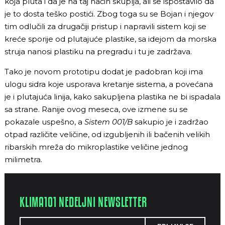
koja pluta i da je na taj način skuplja, ali se ispostavilo da
je to dosta teško postići. Zbog toga su se Bojan i njegov
tim odlučili za drugačiji pristup i napravili sistem koji se
kreće sporije od plutajuće plastike, sa idejom da morska
struja nanosi plastiku na pregradu i tu je zadržava.
Tako je novom prototipu dodat je padobran koji ima
ulogu sidra koje usporava kretanje sistema, a povećana
je i plutajuća linija, kako sakupljena plastika ne bi ispadala
sa strane. Ranije ovog meseca, ove izmene su se
pokazale uspešno, a
Sistem 001/B
sakupio je i zadržao
otpad različite veličine, od izgubljenih ili bačenih velikih
ribarskih mreža do mikroplastike veličine jednog
milimetra.
KLIMA101 NEDELJNI NEWSLETTER