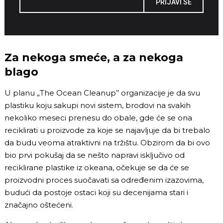
PRIJAVI SE
Za nekoga smeće, a za nekoga
blago
U planu
„
The Ocean Cleanup’’ organizacije je da svu
plastiku koju sakupi novi sistem, brodovi na svakih
nekoliko meseci prenesu do obale, gde će se ona
reciklirati u proizvode za koje se najavljuje da bi trebalo
da budu veoma atraktivni na tržištu. Obzirom da bi ovo
bio prvi pokušaj da se nešto napravi isključivo od
reciklirane plastike iz okeana, očekuje se da će se
proizvodni proces suočavati sa određenim izazovima,
budući da postoje ostaci koji su decenijama stari i
značajno oštećeni.