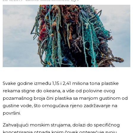
Svake godine između 1,15 i 2,41 miliona tona plastike
rekama stigne do okeana, a više od polovine ovog
pozamašnog broja čini plastika sa manjom gustinom od
gustine vode, što omogućava njeno zadržavanje na
površini.
Zahvaljujući morskim strujama, dolazi do specifičnog
koncetrisanja otpada kojim čovek opterećuje svoju