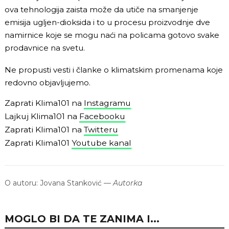
ova tehnologija zaista može da utiče na smanjenje
emisija ugljen-dioksida i to u procesu proizvodnje dve
namirnice koje se mogu naći na policama gotovo svake
prodavnice na svetu.
Ne propusti vesti i članke o klimatskim promenama koje
redovno objavljujemo.
Zaprati Klima101 na
Instagramu
Lajkuj Klima101 na
Facebooku
Zaprati Klima101 na
Twitteru
Zaprati Klima101
Youtube kanal
O autoru:
Jovana Stanković
—
Autorka
MOGLO BI DA TE ZANIMA I...