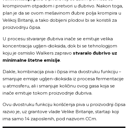
krompirovim otpadom i pretvori u đubrivo. Nakon toga,
plan je da se ovom mešavinom đubre polja krompira u
Velikoj Britaniji, a tako dobijeni plodovi bi se koristili za
proizvodnju čipsa.
U procesu stvaranje đubriva inače se emituje velika
koncentracija ugljen-dioksida, dok bi se tehnologijom
koju je osmislio Walkers zapravo
stvaralo đubrivo uz
minimalne štetne emisije
.
Dakle, kombinacija piva i čipsa ima dvostruku funkciju –
smanjuje emisije ugljen-dioksida iz procesa fermentacije
u atmosferu, ali i smanjuje količinu ovog gasa koja se
inače emituje tokom proizvodnje đubriva.
Ovu dvostruku funkciju korišćenja piva u proizvodnji čipsa
razvio je, uz grantove vlade Velike Britanije, startap koji
ima samo 14 zaposlenih, pod nazivom CCm.