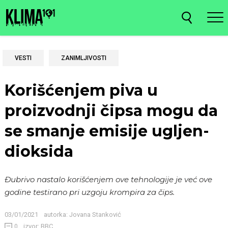
VESTI
ZANIMLJIVOSTI
Korišćenjem piva u
proizvodnji čipsa mogu da
se smanje emisije ugljen-
dioksida
Đubrivo nastalo korišćenjem ove tehnologije je već ove
godine testirano pri uzgoju krompira za čips.
03/01/2021
autorka:
Jovana Stanković
izvor: BBC
0