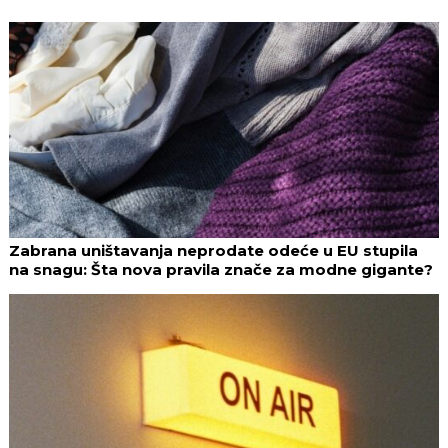
Zabrana uništavanja neprodate odeće u EU stupila
na snagu: Šta nova pravila znače za modne gigante?