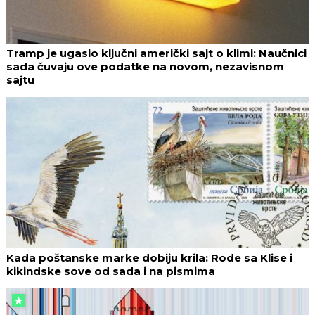
Tramp je ugasio ključni američki sajt o klimi: Naučnici
sada čuvaju ove podatke na novom, nezavisnom
sajtu
Kada poštanske marke dobiju krila: Rode sa Klise i
kikindske sove od sada i na pismima