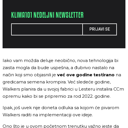
KLIMA101 NEDELJNI NEWSLETTER
PRIJAVI SE
Iako vam možda deluje neobično, nova tehnologija bi
zaista mogla da bude uspešna, a đubrivo nastalo na
način koji smo objasnili je
već ove godine testirano
na
gredicama semena krompira. Već sledeće godine,
Walkers planira da u svojoj fabrici u Lesteru instalira CCm
opremu kako bi se pripremio za rod 2022. godine.
Ipak, još uvek nije doneta odluka sa kojom će pivarom
Walkers raditi na implementaciji ove ideje.
Ono što je u ovom početnom trenutku važno jeste da