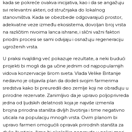
kada se pokreće ovakva inicijativa, kao i da se angažuju
svi relevantni akteri, od stručnjaka do lokalnog
stanovništva. Kada se obezbede odgovarajući prostor,
adekvatne veze između ekosistema, dovoljan broj vrsta
na različitim nivoima lanca ishrane, i slični važni faktori
priodni procesi se sami odvijaju i osnažuju regeneraciju
ugroženih vrsta.
U praksi rivajlding već pokazuje rezultate, a neki budući
projekti bi mogli da ga učine jednim od najpopularnijih
vidova konzervacije širom sveta. Vlada Velike Britanije
nedavno je objavila plan da dodeli svojim farmerima
sredstva kako bi preuredili deo zemlje koji ne obrađuju u
prirodne rezervate. Zanimljivo da je upravo poljoprivreda
jedna od ljudskih delatnosti koja je najviše izmenila
brojna prirodna staništa divljih životinja i time negativno
uticala na populaciju mnogih vrsta. Ovim planom bi
upravo farmeri omogućili opravak prirodnih staništa za