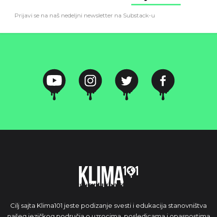
Prijavi se na naš nedeljni newsletter na Substack-u
Cilj sajta Klima101 jeste podizanje svesti i edukacija stanovništva
našeg jezičkog područja o uzrocima, posledicama i opasnostima