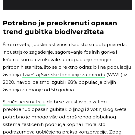
Potrebno je preokrenuti opasan
trend gubitka biodiverziteta
Širom sveta, ljudske aktivnosti kao što su poljoprivreda,
industrijsko zagađenje, sagorevanje fosilnih goriva i
krčenje šuma uzrokovali su propadanje mnogih
prirodnih staništa, što se direktno odrazilo i na populaciju
životinja.
Izveštaj Svetske fondacije za prirodu
(WWF) iz
2020. navodi da smo izgubili 68% populacije divljih
životinja za manje od 50 godina.
Stručnjaci smatraju
da bi se zaustavio, a zatim i
preokrenuo opasan gubitak biljnog i životinjskog sveta
potrebno je mnogo više od proširenog globalnog
sistema zaštićenih područja kopna i mora, što
podrazumeva uobičajena praksa konzervacije. Zbog