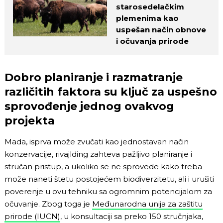
starosedelačkim
plemenima kao
uspešan način obnove
i očuvanja prirode
Dobro planiranje i razmatranje
različitih faktora su ključ za uspešno
sprovođenje jednog ovakvog
projekta
Mada, isprva može zvučati kao jednostavan način
konzervacije, rivajlding zahteva pažljivo planiranje i
stručan pristup, a ukoliko se ne sprovede kako treba
može naneti štetu postojećem biodiverzitetu, ali i urušiti
poverenje u ovu tehniku sa ogromnim potencijalom za
očuvanje. Zbog toga je
Međunarodna unija za zaštitu
prirode (IUCN)
, u konsultaciji sa preko 150 stručnjaka,