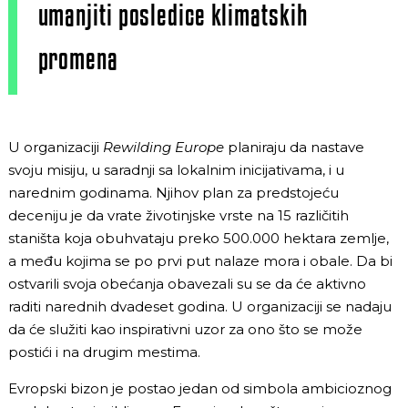
umanjiti posledice klimatskih
promena
U organizaciji
Rewilding Europe
planiraju da nastave
svoju misiju, u saradnji sa lokalnim inicijativama, i u
narednim godinama. Njihov plan za predstojeću
deceniju je da vrate životinjske vrste na 15 različitih
staništa koja obuhvataju preko 500.000 hektara zemlje,
a među kojima se po prvi put nalaze mora i obale. Da bi
ostvarili svoja obećanja obavezali su se da će aktivno
raditi narednih dvadeset godina. U organizaciji se nadaju
da će služiti kao inspirativni uzor za ono što se može
postići i na drugim mestima.
Evropski bizon je postao jedan od simbola ambicioznog