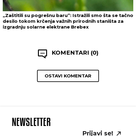
„Zaštitili su pogrešnu baru”: Istražili smo šta se tačno
desilo tokom krčenja važnih prirodnih staništa za
izgradnju solarne elektrane Brebex
KOMENTARI (0)
OSTAVI KOMENTAR
NEWSLETTER
Prijavi se!