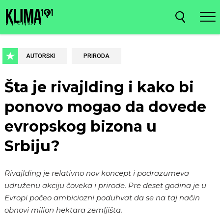
AUTORSKI
PRIRODA
Šta je rivajlding i kako bi
ponovo mogao da dovede
evropskog bizona u
Srbiju?
Rivajlding je relativno nov koncept i podrazumeva
udruženu akciju čoveka i prirode. Pre deset godina je u
Evropi počeo ambiciozni poduhvat da se na taj način
obnovi milion hektara zemljišta.