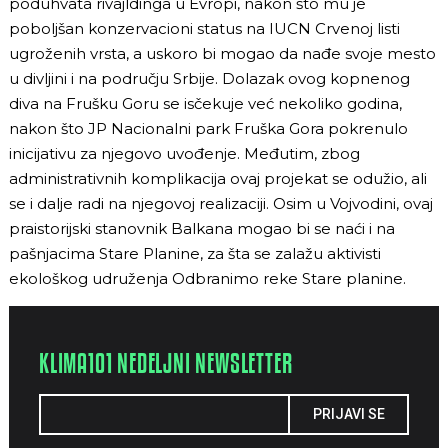
poduhvata rivajldinga u Evropi, nakon što mu je
poboljšan konzervacioni status na IUCN Crvenoj listi
ugroženih vrsta, a uskoro bi mogao da nađe svoje mesto
u divljini i na području Srbije. Dolazak ovog kopnenog
diva na Frušku Goru se isčekuje već nekoliko godina,
nakon što JP Nacionalni park Fruška Gora pokrenulo
inicijativu za njegovo uvođenje. Međutim, zbog
administrativnih komplikacija ovaj projekat se odužio, ali
se i dalje radi na njegovoj realizaciji. Osim u Vojvodini, ovaj
praistorijski stanovnik Balkana mogao bi se naći i na
pašnjacima Stare Planine, za šta se zalažu aktivisti
ekološkog udruženja Odbranimo reke Stare planine.
KLIMA101 NEDELJNI NEWSLETTER
PRIJAVI SE