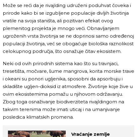
Može se reći da je rivajlding udruženi poduhvat čoveka i
prirode kako bi se izgubljene populacije divljih životinja
vratile na svoja staništa, ali pozitivan efekat ovog
plemenitog projekta je mnogo veći. Obnavljanjem
ugroženih vrsta životinja se ne doprinosi samo određenoj
populaciji životinja, već se obogaćuje biološka raznolikost
celokupnog područja, što osnažuje čitav ekosistem.
Neki od ovih prirodnih sistema kao što su travnjaci,
tresetišta, močvare, šume mangrova, korita morske trave
i okeani su ponori ugljenika, sposobni da apsorbuju i
skladište ugljen-dioksid iz atmosfere. Životinje koje žive u
ovim ekosistemima pomažu u njihovom održavanju.
Zbog toga osnaživanje biodiverziteta rivajldingom na
takvim terenima može imati uticaj i na umanjivanje
posledica klimatskih promena.
Vraćanje zemlje