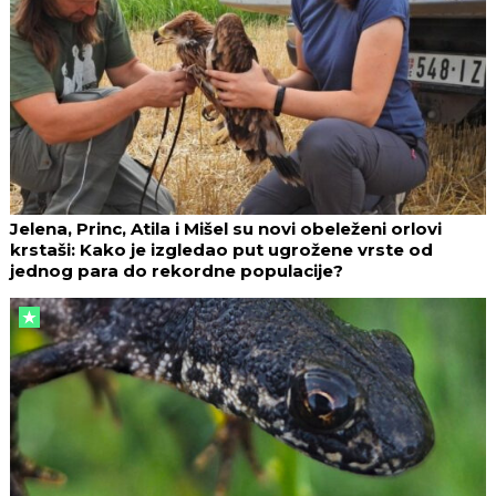
Jelena, Princ, Atila i Mišel su novi obeleženi orlovi
krstaši: Kako je izgledao put ugrožene vrste od
jednog para do rekordne populacije?