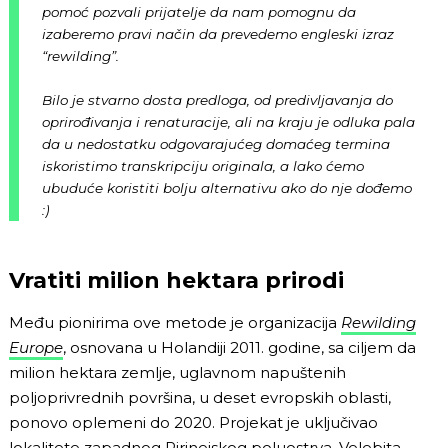
pomoć pozvali prijatelje da nam pomognu da
izaberemo pravi način da prevedemo engleski izraz
“rewilding”.
Bilo je stvarno dosta predloga, od predivljavanja do
oprirođivanja i renaturacije, ali na kraju je odluka pala
da u nedostatku odgovarajućeg domaćeg termina
iskoristimo transkripciju originala, a lako ćemo
ubuduće koristiti bolju alternativu ako do nje dođemo
:)
Vratiti milion hektara prirodi
Među pionirima ove metode je organizacija
Rewilding
Europe
, osnovana u Holandiji 2011. godine, sa ciljem da
milion hektara zemlje, uglavnom napuštenih
poljoprivrednih površina, u deset evropskih oblasti,
ponovo oplemeni do 2020. Projekat je uključivao
lokalitete zapadnog Pirinejskog poluostrva, Velebita,