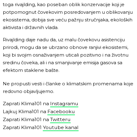
toga rivajlding, kao poseban oblik konzervacije koji je
potpomognut čovekovim posredovanjem u oblikovanju
ekosistema, dobija sve veću pažnju stručnjaka, ekoloških
aktivista i državnih vlada.
Rivajlding daje nadu da, uz malu čovekovu asistenciju
prirodi, mogu da se ubrzano obnove ranjivi ekosistemi,
koji bi svojim osnaživanjem uticali pozitivno i na životnu
sredinu čoveka, ali i na smanjivanje emisija gasova sa
efektom staklene bašte.
Ne propusti vesti i članke o klimatskim promenama koje
redovno objavljujemo.
Zaprati Klima101 na
Instagramu
Lajkuj Klima101 na
Facebooku
Zaprati Klima101 na
Twitteru
Zaprati Klima101
Youtube kanal