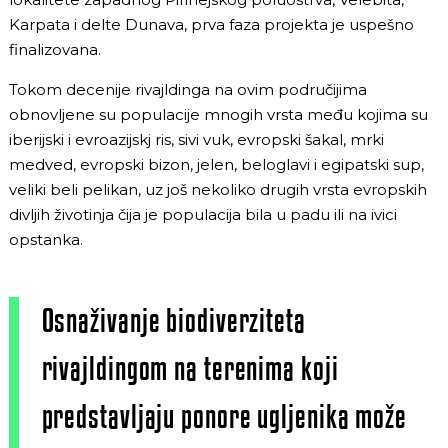
Karpata i delte Dunava, prva faza projekta je uspešno
finalizovana.
Tokom decenije rivajldinga na ovim područijima
obnovljene su populacije mnogih vrsta među kojima su
iberijski i evroazijskj ris, sivi vuk, evropski šakal, mrki
medved, evropski bizon, jelen, beloglavi i egipatski sup,
veliki beli pelikan, uz još nekoliko drugih vrsta evropskih
divljih životinja čija je populacija bila u padu ili na ivici
opstanka.
Osnaživanje biodiverziteta
rivajldingom na terenima koji
predstavljaju ponore ugljenika može