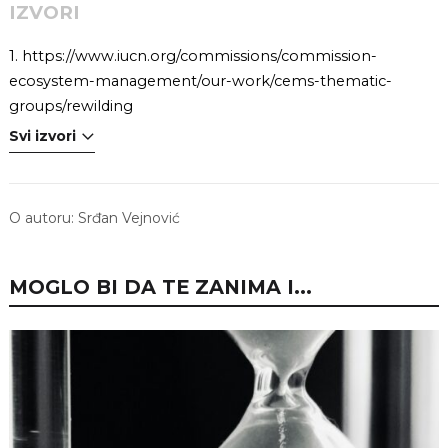
IZVORI
1.
https://www.iucn.org/commissions/commission-
ecosystem-management/our-work/cems-thematic-
groups/rewilding
Svi izvori
O autoru:
Srđan Vejnović
MOGLO BI DA TE ZANIMA I...