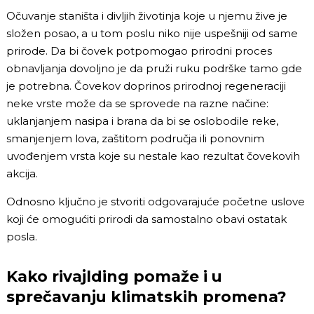
Očuvanje staništa i divljih životinja koje u njemu žive je
složen posao, a u tom poslu niko nije uspešniji od same
prirode. Da bi čovek potpomogao prirodni proces
obnavljanja dovoljno je da pruži ruku podrške tamo gde
je potrebna. Čovekov doprinos prirodnoj regeneraciji
neke vrste može da se sprovede na razne načine:
uklanjanjem nasipa i brana da bi se oslobodile reke,
smanjenjem lova, zaštitom područja ili ponovnim
uvođenjem vrsta koje su nestale kao rezultat čovekovih
akcija.
Odnosno ključno je stvoriti odgovarajuće početne uslove
koji će omogućiti prirodi da samostalno obavi ostatak
posla.
Kako rivajlding pomaže i u
sprečavanju klimatskih promena?