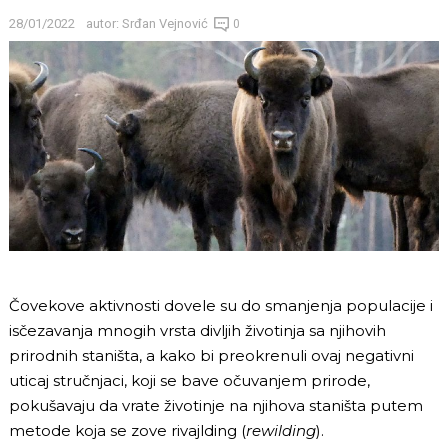
28/01/2022
autor:
Srđan Vejnović
0
Čovekove aktivnosti dovele su do smanjenja populacije i
isčezavanja mnogih vrsta divljih životinja sa njihovih
prirodnih staništa, a kako bi preokrenuli ovaj negativni
uticaj stručnjaci, koji se bave očuvanjem prirode,
pokušavaju da vrate životinje na njihova staništa putem
metode koja se zove rivajlding (
rewilding
).