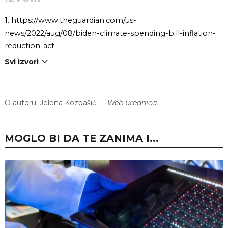
1.
https://www.theguardian.com/us-
news/2022/aug/08/biden-climate-spending-bill-inflation-
reduction-act
Svi izvori
O autoru:
Jelena Kozbašić
—
Web urednica
MOGLO BI DA TE ZANIMA I...