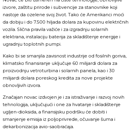
izvore, zaštitu prirode i subvencije za stanovnike koji
nastoje da ozelene svoj život. Tako će Amerikanci moći
da dobiju i do 7.500 hiljada dolara za kupovinu električnih
vozila. Slična pravila važiće i za izgradnju solarnih
elektrana, instalaciju baterija za skladištenje energije i
ugradnju toplotnih pumpi.
Kako bi se smanjila zavisnost industrije od fosilnih goriva,
klimatsko finansiranje uključuje 60 milijardi dolara za
proizvodnju vetroturbina i solarnih panela, kao i 30
milijardi dolara poreskog kredita za nove projekte
obnovljivih izvora.
Značajan novac izdvojen je i za istraživanje i razvoj novih
tehnologija, uključujući i one za hvatanje i skladištenje
ugljen-dioksida, a finansijsku podršku će dobiti i
smanjenje emisija iz poljoprivrede, očuvanje šuma i
dekarbonizacija avio-saobraćaja.