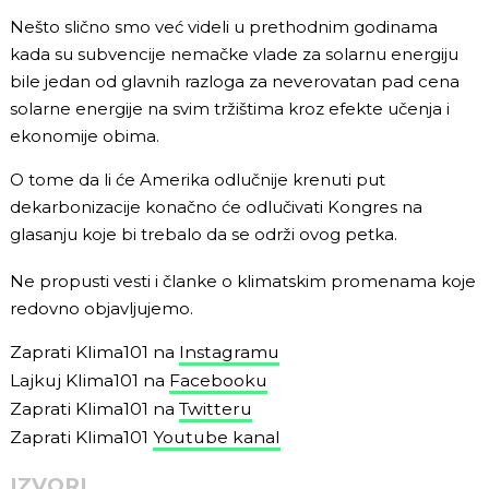
Nešto slično smo već videli u prethodnim godinama
kada su subvencije nemačke vlade za solarnu energiju
bile jedan od glavnih razloga za neverovatan pad cena
solarne energije na svim tržištima kroz efekte učenja i
ekonomije obima.
O tome da li će Amerika odlučnije krenuti put
dekarbonizacije konačno će odlučivati Kongres na
glasanju koje bi trebalo da se održi ovog petka.
Ne propusti vesti i članke o klimatskim promenama koje
redovno objavljujemo.
Zaprati Klima101 na
Instagramu
Lajkuj Klima101 na
Facebooku
Zaprati Klima101 na
Twitteru
Zaprati Klima101
Youtube kanal
IZVORI