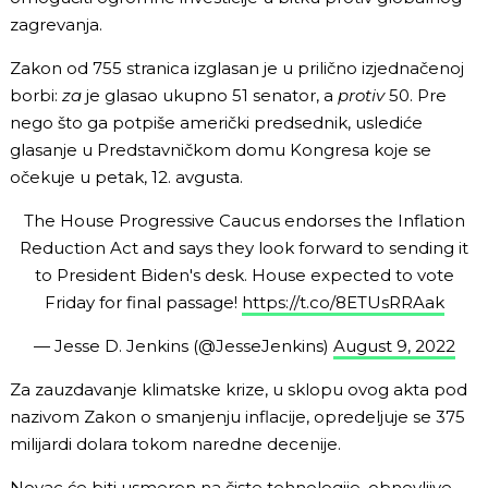
zagrevanja.
Zakon od 755 stranica izglasan je u prilično izjednačenoj
borbi:
za
je glasao ukupno 51 senator, a
protiv
50. Pre
nego što ga potpiše američki predsednik, uslediće
glasanje u Predstavničkom domu Kongresa koje se
očekuje u petak, 12. avgusta.
The House Progressive Caucus endorses the Inflation
Reduction Act and says they look forward to sending it
to President Biden's desk. House expected to vote
Friday for final passage!
https://t.co/8ETUsRRAak
— Jesse D. Jenkins (@JesseJenkins)
August 9, 2022
Za zauzdavanje klimatske krize, u sklopu ovog akta pod
nazivom Zakon o smanjenju inflacije, opredeljuje se 375
milijardi dolara tokom naredne decenije.
Novac će biti usmeren na čiste tehnologije, obnovljive