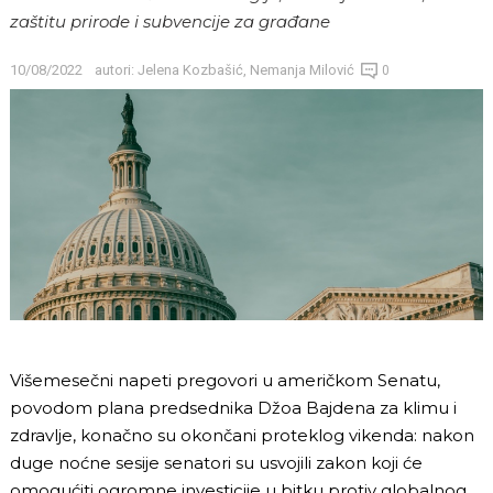
zaštitu prirode i subvencije za građane
10/08/2022
autori:
Jelena Kozbašić
,
Nemanja Milović
0
Višemesečni napeti pregovori u američkom Senatu,
povodom plana predsednika Džoa Bajdena za klimu i
zdravlje, konačno su okončani proteklog vikenda: nakon
duge noćne sesije senatori su usvojili zakon koji će
omogućiti ogromne investicije u bitku protiv globalnog