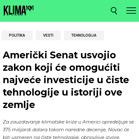
POLITIKA
VESTI
TEHNOLOGIJA
Američki Senat usvojio
zakon koji će omogućiti
najveće investicije u čiste
tehnologije u istoriji ove
zemlje
Za zauzdavanje klimatske krize u Americi opredeljuje se
375 milijardi dolara tokom naredne decenije. Novac će
biti usmeren na čiste tehnologije, obnovljive izvore,