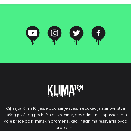
Cilj sajta Klima101 jeste podizanje svesti i edukacija stanovništva
našeg jezičkog područja o uzrocima, posledicama i opasnostima
koje prete od klimatskih promena, kao i načinima rešavanja ovog
problema.