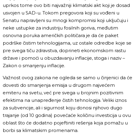
uprkos tome ovo biti najvažniji klimatski akt koji je dosad
usvojen u SAD-u. Tokom pregovora koji su vođeni u
Senatu napravljeni su mnogi kompromisi koji uključuju i
neke ustupke za industriju fosilnih goriva, međutim
osnovna poruka američkih političara je da će paket
podrške čistim tehnologijama, uz ostale odredbe koje se
pre svega tiču zdravstva, doprineti ekonomskom rastu
države i pomoći u obuzdavanju inflacije, stoga i naziv –
Zakon o smanjenju inflacije.
Važnost ovog zakona ne ogleda se samo u činjenici da će
dovesti do smanjenja emisija u drugom najvećem
emiteru na svetu, već pre svega u brojnim pozitivnim
efektima na unapređenje čistih tehnologija. Veliki iznos
za subvencije, ali i sigurnost koju donosi njihovo dugo
trajanje (od 10 godina) povećaće količinu investicija u ovu
oblast što će dodatno pojeftiniti rešenja koja pomažu u
borbi sa klimatskim promenama.