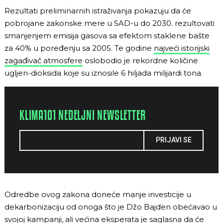
Rezultati preliminarnih istraživanja pokazuju da će
pobrojane zakonske mere u SAD-u do 2030. rezultovati
smanjenjem emisija gasova sa efektom staklene bašte
za 40% u poređenju sa 2005. Te godine
najveći istorijski
zagađivač atmosfere
oslobodio je rekordne količine
ugljen-dioksida koje su iznosile 6 hiljada milijardi tona.
KLIMA101 NEDELJNI NEWSLETTER
PRIJAVI SE
Odredbe ovog zakona doneće manje investicije u
dekarbonizaciju od onoga što je Džo Bajden obećavao u
svojoj kampanji, ali većina eksperata je saglasna da će