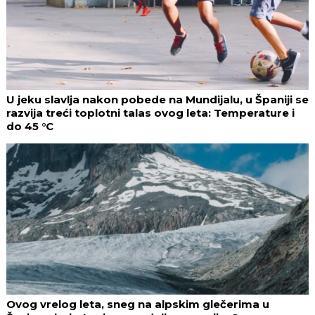
U jeku slavlja nakon pobede na Mundijalu, u Španiji se
razvija treći toplotni talas ovog leta: Temperature i
do 45 °C
Ovog vrelog leta, sneg na alpskim glečerima u