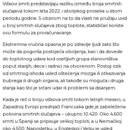
Viškovi smrti predstavljaju razliku između broja smrtnih
slučajeva tokom leta 2022. i istorijskog proseka u istom
periodu godine. S obzirom na to da vlasti ne pružaju uvid
u broj smrtnih slučajeva zbog toplote, statističari koriste
ovu formulu za proračunavanje.
Ekstremna vrućina opasna je po zdravlje ljudi zato što
može da pogorša postojeća oboljenja, kao i da dovede
do toplotnog udara kod osetljivih grupa stanovništva
poput starijih, dece i radnici na otvorenom. Postoji rizik
od smrtnog ishoda usled oštećenja mozga ili otkazivanja
bubrega ili drugih organa, ali takođe su moguća i druga
stanja kao što je srčani udar ili problemi sa disanjem.
Kada je reč o broju viškova smrti tokom letnjih meseci, u
Zapadnoj Evropi prednjači Francuska gde je zabeležena
polovina smrtnih slučajeva – ukupno 10.420. Oko 4.600
smrti u Španiji se pripisuje velikoj toploti, a u Nemačkoj
oko 4.500. Naposletku, u Engleskoj i Velsu je usled