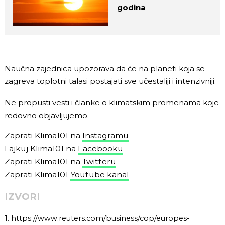
godina
Naučna zajednica upozorava da će na planeti koja se
zagreva toplotni talasi postajati sve učestaliji i intenzivniji.
Ne propusti vesti i članke o klimatskim promenama koje
redovno objavljujemo.
Zaprati Klima101 na
Instagramu
Lajkuj Klima101 na
Facebooku
Zaprati Klima101 na
Twitteru
Zaprati Klima101
Youtube kanal
IZVORI
1.
https://www.reuters.com/business/cop/europes-