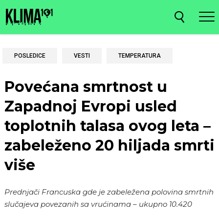
POSLEDICE
VESTI
TEMPERATURA
Povećana smrtnost u
Zapadnoj Evropi usled
toplotnih talasa ovog leta –
zabeleženo 20 hiljada smrti
više
Prednjači Francuska gde je zabeležena polovina smrtnih
slučajeva povezanih sa vrućinama – ukupno 10.420