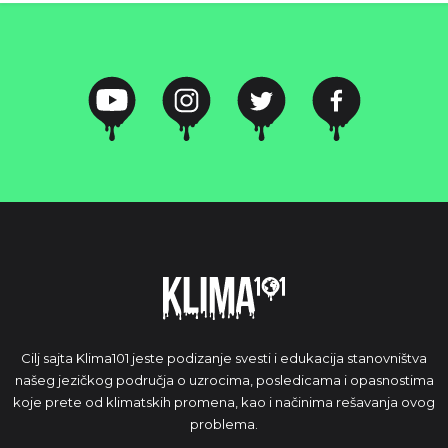
Cilj sajta Klima101 jeste podizanje svesti i edukacija stanovništva
našeg jezičkog područja o uzrocima, posledicama i opasnostima
koje prete od klimatskih promena, kao i načinima rešavanja ovog
problema.