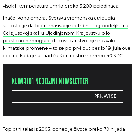
visokih temperatura umrlo preko 3.200 pojedinaca.
Inače, konglomerat Svetska vremenska atribucija
saopštio je da bi
premašivanje četrdesetog podeljka na
Celzijusovoj skali u Ujedinjenom Kraljevstvu bilo
praktično nemoguće
da čovečanstvo nije izazvalo
klimatske promene – to se po prvi put desilo 19. jula ove
godine kada je u gradiću Koningsbi izmereno 40,3 °C.
KLIMA101 NEDELJNI NEWSLETTER
PRIJAVI SE
Toplotni talas iz 2003. odneo je živote preko 70 hiljada