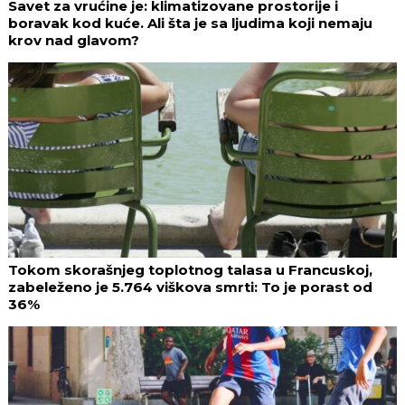
Savet za vrućine je: klimatizovane prostorije i
boravak kod kuće. Ali šta je sa ljudima koji nemaju
krov nad glavom?
Tokom skorašnjeg toplotnog talasa u Francuskoj,
zabeleženo je 5.764 viškova smrti: To je porast od
36%