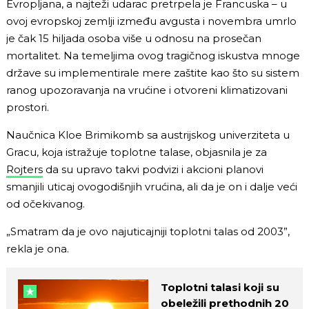
Evropljana, a najteži udarac pretrpela je Francuska – u
ovoj evropskoj zemlji između avgusta i novembra umrlo
je čak 15 hiljada osoba više u odnosu na prosečan
mortalitet. Na temeljima ovog tragičnog iskustva mnoge
države su implementirale mere zaštite kao što su sistem
ranog upozoravanja na vrućine i otvoreni klimatizovani
prostori.
Naučnica Kloe Brimikomb sa austrijskog univerziteta u
Gracu, koja istražuje toplotne talase, objasnila je za
Rojters
da su upravo takvi podvizi i akcioni planovi
smanjili uticaj ovogodišnjih vrućina, ali da je on i dalje veći
od očekivanog.
„Smatram da je ovo najuticajniji toplotni talas od 2003”,
rekla je ona.
Toplotni talasi koji su
obeležili prethodnih 20