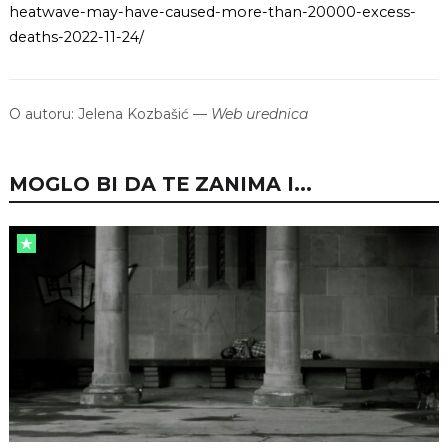
heatwave-may-have-caused-more-than-20000-excess-
deaths-2022-11-24/
O autoru:
Jelena Kozbašić
—
Web urednica
MOGLO BI DA TE ZANIMA I...