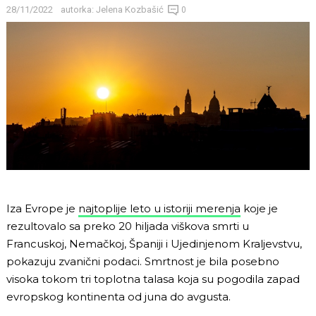
28/11/2022
autorka:
Jelena Kozbašić
0
Iza Evrope je
najtoplije leto u istoriji merenja
koje je
rezultovalo sa preko 20 hiljada viškova smrti u
Francuskoj, Nemačkoj, Španiji i Ujedinjenom Kraljevstvu,
pokazuju zvanični podaci. Smrtnost je bila posebno
visoka tokom tri toplotna talasa koja su pogodila zapad
evropskog kontinenta od juna do avgusta.