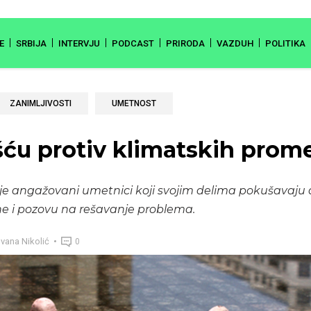
E
SRBIJA
INTERVJU
PODCAST
PRIRODA
VAZDUH
POLITIKA
ZANIMLJIVOSTI
UMETNOST
ću protiv klimatskih prom
je angažovani umetnici koji svojim delima pokušavaju
e i pozovu na rešavanje problema.
vana Nikolić
0