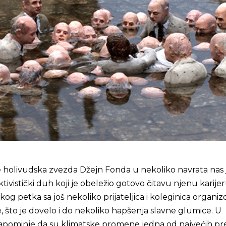
holivudska zvezda Džejn Fonda u nekoliko navrata nas 
ktivistički duh koji je obeležio gotovo čitavu njenu karije
akog petka sa još nekoliko prijateljica i koleginica organiz
, što je dovelo i do nekoliko hapšenja slavne glumice. U
napominje da su klimatske promene jedna od najvećih pre