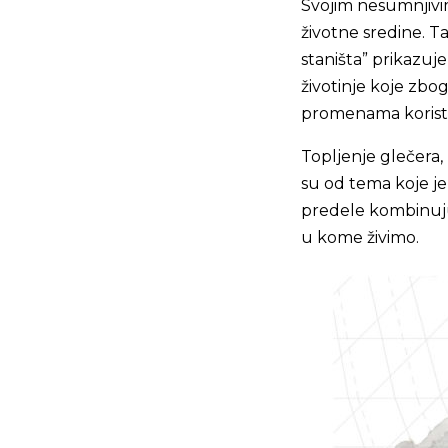
Svojim nesumnjivim
životne sredine. T
staništa” prikazuje
životinje koje zbog
promenama koristeć
Topljenje glečera,
su od tema koje je
predele kombinujuć
u kome živimo.