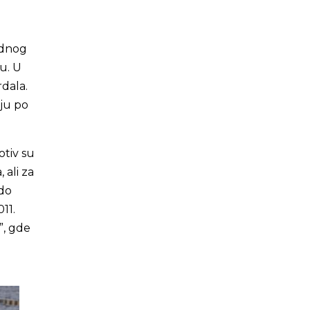
ednog
u. U
dala.
aju po
otiv su
 ali za
 do
11.
”, gde