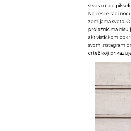
stvara male pikseli
Najčešće radi noću
zemljama sveta.
On
prolaznicima nisu j
aktivističkom pokr
svom Instagram pro
crtež koji prikazuj