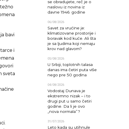
se obradujete, reč je o
etežno
naslovu iz novina iz
davne 1946. godine
promena
06/08/2026
Savet za vrućine je:
klimatizovane prostorije i
ja bavi
boravak kod kuće. Ali šta
je sa ljudima koji nemaju
krov nad glavom?
arce i
remena
05/08/2026
U Srbiji, toplotnih talasa
govori
danas ima četiri puta više
m sveta
nego pre 50 godina
04/08/2026
načine
Vodostaj Dunava je
ekstremno nizak – i to
drugi put u samo četiri
godine. Da li je ovo
„nova normala”?
31/07/2026
ci.
Leto kada su utihnule