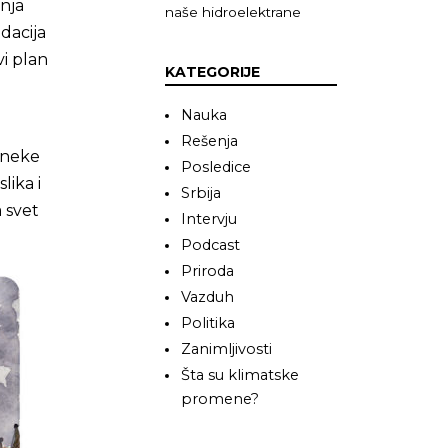
nja
naše hidroelektrane
dacija
vi plan
KATEGORIJE
Nauka
Rešenja
e neke
Posledice
lika i
Srbija
 svet
Intervju
Podcast
Priroda
Vazduh
Politika
Zanimljivosti
Šta su klimatske
promene?