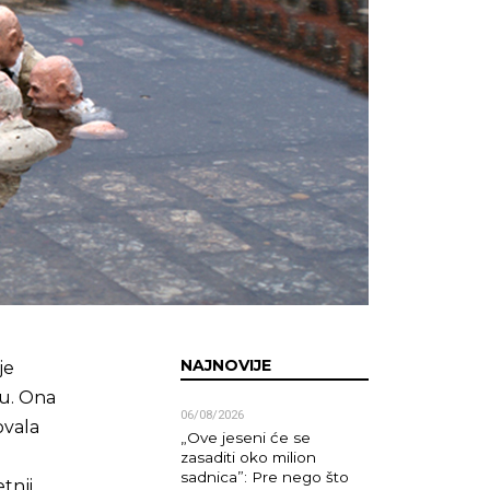
NAJNOVIJE
je
ru. Ona
06/08/2026
ovala
„Ove jeseni će se
zasaditi oko milion
sadnica”: Pre nego što
tnji