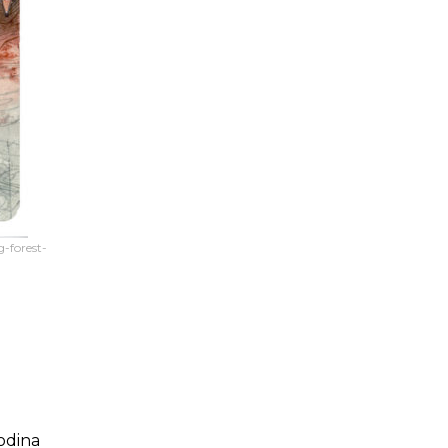
g-forest-
odina