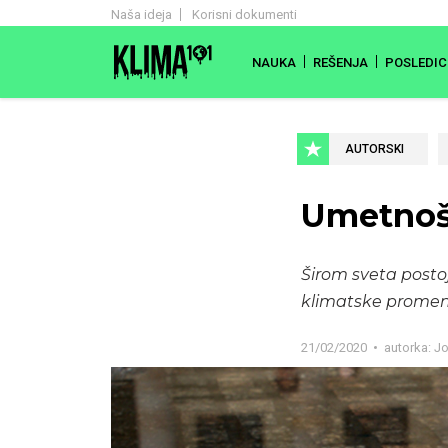
Naša ideja
Korisni dokumenti
NAUKA
REŠENJA
POSLEDIC
AUTORSKI
Umetnoš
Širom sveta posto
klimatske promen
21/02/2020
autorka:
Jo