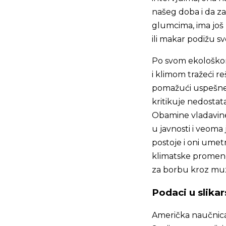
našeg doba i da z
glumcima, ima još 
ili makar podižu sv
Po svom ekološkom 
i klimom tražeći r
pomažući uspešne 
kritikuje nedosta
Obamine vladavine
u javnosti i veoma 
postoje i oni umet
klimatske promene
za borbu kroz muzi
Podaci u slikar
Američka naučnica 