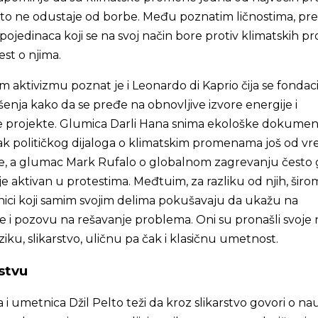
ato ne odustaje od borbe. Među poznatim ličnostima, pr
pojedinaca koji se na svoj način bore protiv klimatskih 
est o njima.
aktivizmu poznat je i Leonardo di Kaprio čija se fondaci
ešenja kako da se pređe na obnovljive izvore energije i
projekte. Glumica Darli Hana snima ekološke dokument
tak političkog dijaloga o klimatskim promenama još od v
, a glumac Mark Rufalo o globalnom zagrevanju često 
je aktivan u protestima. Međtuim, za razliku od njih, širo
nici koji samim svojim delima pokušavaju da ukažu na
 i pozovu na rešavanje problema. Oni su pronašli svoje 
ku, slikarstvo, uličnu pa čak i klasičnu umetnost.
stvu
i umetnica Džil Pelto teži da kroz slikarstvo govori o nau