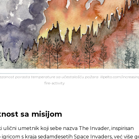
vezanost porasta temperature sa učestalošću požara
illpelto.com/increasin
fire-activity
nost sa misijom
 ulični umetnik koji sebe nazva The Invader, inspirisan
igricom s kraja sedamdesetih Space Invaders, već više g