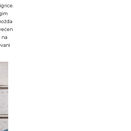
igrice.
ogim
 možda
svećen
o na
ovani