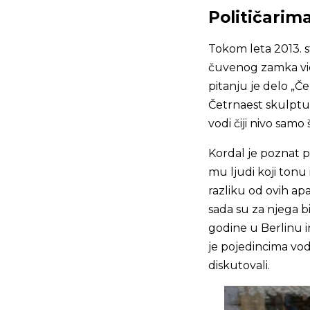
Političarima
Tokom leta 2013. s
čuvenog zamka vid
pitanju je delo „
Četrnaest skulptur
vodi čiji nivo samo
Kordal je poznat p
mu ljudi koji tonu 
razliku od ovih ap
sada su za njega bi
godine u Berlinu i
je pojedincima voda
diskutovali.