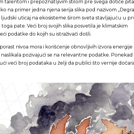
 talentom i prepoznatljivim stilom pre svega dotiče pita
ako na primer jedna njena serija slika pod nazivom
„
Degra
 ljudski uticaj na ekosisteme širom sveta stavljajuću u pr
 toga pate. Veći broj svojih slika posvetila je klimatskim
i podatke do kojih su istraživači došli.
 porast nivoa mora i korišćenje obnovljivih izvora energij
 naslikala pozivajući se na relevantne podatke. Ponekad s
i veći broj podataka u želji da publici što vernije dočara