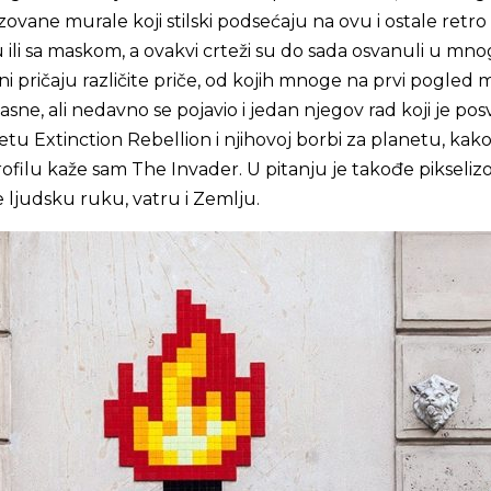
zovane murale koji stilski podsećaju na ovu i ostale retro 
 ili sa maskom, a ovakvi crteži su do sada osvanuli u mn
i pričaju različite priče, od kojih mnoge na prvi pogled
asne, ali nedavno se pojavio i jedan njegov rad koji je po
etu Extinction Rebellion i njihovoj borbi za planetu, kak
filu kaže sam The Invader. U pitanju je takođe pikseliz
e ljudsku ruku, vatru i Zemlju.