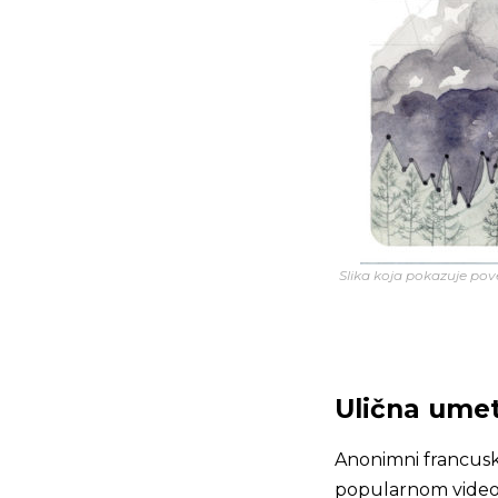
Slika koja pokazuje po
Ulična umet
Anonimni francuski
popularnom video 