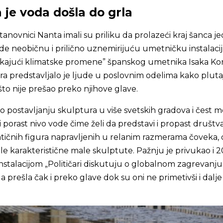
 je voda došla do grla
tanovnici Nanta imali su priliku da prolazeći kraj šanca j
e neobičnu i prilično uznemirijuću umetničku instalacij
Čekajući klimatske promene” španskog umetnika Isaka Kor
a predstavljalo je ljude u poslovnim odelima kako plut
 što nije prešao preko njihove glave.
o postavljanju skulptura u više svetskih gradova i čest m
i porast nivo vode čime želi da predstavi i propast društva,
atičnih figura napravljenih u relanim razmerama čoveka,
le karakteristične male skulptute. Pažnju je privukao i 20
nstalacijom „Političari diskutuju o globalnom zagrevanju
 prešla čak i preko glave dok su oni ne primetivši i dalje