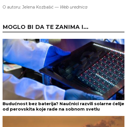
O autoru:
Jelena Kozbašić
—
Web urednica
MOGLO BI DA TE ZANIMA I...
Budućnost bez baterija? Naučnici razvili solarne ćelije
od perovskita koje rade na sobnom svetlu