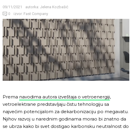
09/11/2021
autorka:
Jelena Kozbašić
izvor: Fast Company
0
Prema
navodima autora izveštaja o vetroenergiji
,
vetroelektrane predstavljaju čistu tehnologiju sa
najvećim potencijalom za dekarbonizaciju po megavatu.
Njihov razvoj u narednim godinama morao bi znatno da
se ubrza kako bi svet dostigao karbonsku neutralnost do