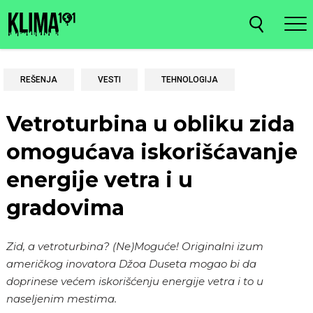
REŠENJA
VESTI
TEHNOLOGIJA
Vetroturbina u obliku zida
omogućava iskorišćavanje
energije vetra i u
gradovima
Zid, a vetroturbina? (Ne)Moguće! Originalni izum
američkog inovatora Džoa Duseta mogao bi da
doprinese većem iskorišćenju energije vetra i to u
naseljenim mestima.