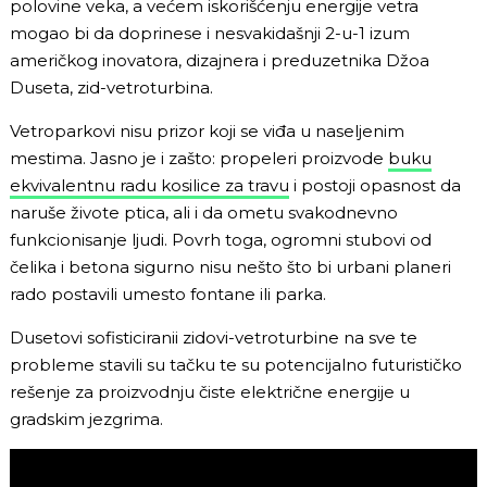
polovine veka, a većem iskorišćenju energije vetra
mogao bi da doprinese i nesvakidašnji 2-u-1 izum
američkog inovatora, dizajnera i preduzetnika Džoa
Duseta, zid-vetroturbina.
Vetroparkovi nisu prizor koji se viđa u naseljenim
mestima. Jasno je i zašto: propeleri proizvode
buku
ekvivalentnu radu kosilice za travu
i postoji opasnost da
naruše živote ptica, ali i da ometu svakodnevno
funkcionisanje ljudi. Povrh toga, ogromni stubovi od
čelika i betona sigurno nisu nešto što bi urbani planeri
rado postavili umesto fontane ili parka.
Dusetovi sofisticiranii zidovi-vetroturbine na sve te
probleme stavili su tačku te su potencijalno futurističko
rešenje za proizvodnju čiste električne energije u
gradskim jezgrima.