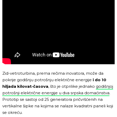
Zid-vetroturbina, prema rečima inovatora, može da
pokrije godišnju potrošnju električne energije
i do 10
hiljada kilovat-časova
, što je otprilike jednako
godišnjoj
potrošnji električne energije u dva srpska domaćinstva
.
Prototip se sastoji od 25 generatora pričvršćenih na
vertikalne šipke na kojima se nalaze kvadratni paneli koji
se okreću.