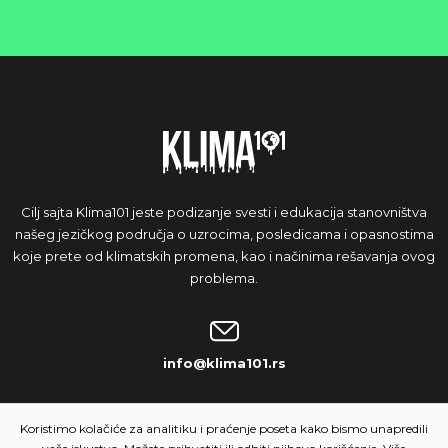
Cilj sajta Klima101 jeste podizanje svesti i edukacija stanovništva
našeg jezičkog područja o uzrocima, posledicama i opasnostima
koje prete od klimatskih promena, kao i načinima rešavanja ovog
problema.
info@klima101.rs
NAŠA IDEJA
Koristimo kolačiće za analitiku i praćenje poseta kako bismo unapredili