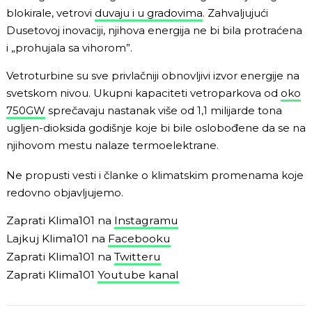
blokirale, vetrovi
duvaju i u gradovima
. Zahvaljujući
Dusetovoj inovaciji, njihova energija ne bi bila protraćena
i „prohujala sa vihorom”.
Vetroturbine su sve privlačniji obnovljivi izvor energije na
svetskom nivou. Ukupni kapaciteti vetroparkova od
oko
750GW
sprečavaju nastanak više od 1,1 milijarde tona
ugljen-dioksida godišnje koje bi bile oslobođene da se na
njihovom mestu nalaze termoelektrane.
Ne propusti vesti i članke o klimatskim promenama koje
redovno objavljujemo.
Zaprati Klima101 na
Instagramu
Lajkuj Klima101 na
Facebooku
Zaprati Klima101 na
Twitteru
Zaprati Klima101
Youtube kanal