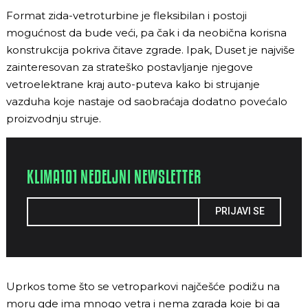
Format zida-vetroturbine je fleksibilan i postoji
mogućnost da bude veći, pa čak i da neobična korisna
konstrukcija pokriva čitave zgrade. Ipak, Duset je najviše
zainteresovan za strateško postavljanje njegove
vetroelektrane kraj auto-puteva kako bi strujanje
vazduha koje nastaje od saobraćaja dodatno povećalo
proizvodnju struje.
KLIMA101 NEDELJNI NEWSLETTER
PRIJAVI SE
Uprkos tome što se vetroparkovi najčešće podižu na
moru gde ima mnogo vetra i nema zgrada koje bi ga