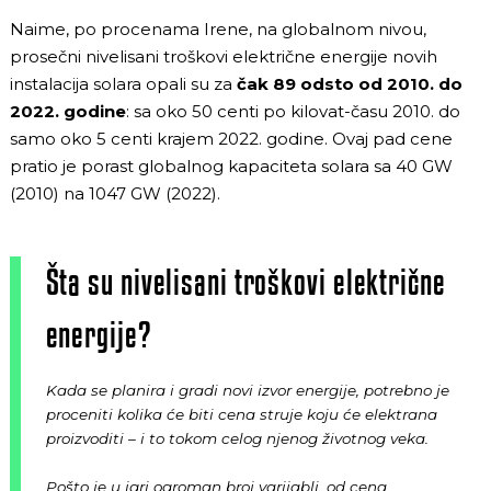
Naime, po procenama Irene, na globalnom nivou,
prosečni nivelisani troškovi električne energije novih
instalacija solara opali su za
čak 89 odsto od 2010. do
2022. godine
: sa oko 50 centi po kilovat-času 2010. do
samo oko 5 centi krajem 2022. godine. Ovaj pad cene
pratio je porast globalnog kapaciteta solara sa 40 GW
(2010) na 1047 GW (2022).
Šta su nivelisani troškovi električne
energije?
Kada se planira i gradi novi izvor energije, potrebno je
proceniti kolika će biti cena struje koju će elektrana
proizvoditi – i to tokom celog njenog životnog veka.
Pošto je u igri ogroman broj varijabli, od cena