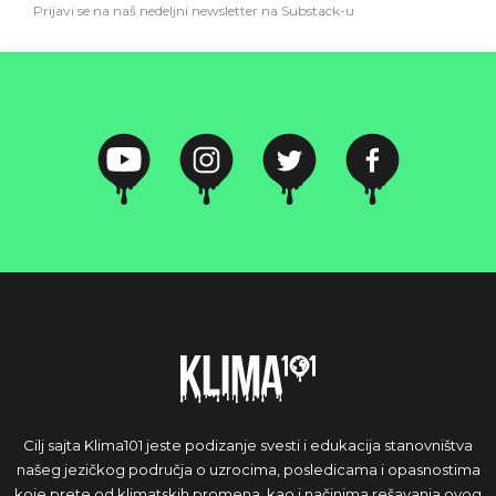
Prijavi se na naš nedeljni newsletter na Substack-u
Cilj sajta Klima101 jeste podizanje svesti i edukacija stanovništva
našeg jezičkog područja o uzrocima, posledicama i opasnostima
koje prete od klimatskih promena, kao i načinima rešavanja ovog