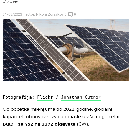
države
31/08/2023
autor:
Nikola Zdravković
0
Fotografija: 
Flickr
 / 
Jonathan Cutrer
Od početka milenijuma do 2022. godine, globalni
kapaciteti obnovljivih izvora porasli su više nego četiri
puta –
sa 752 na 3372 gigavata
(GW).