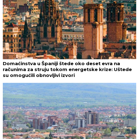
Domaćinstva u Španiji štede oko deset evra na
računima za struju tokom energetske krize: Uštede
su omogućili obnovljivi izvori