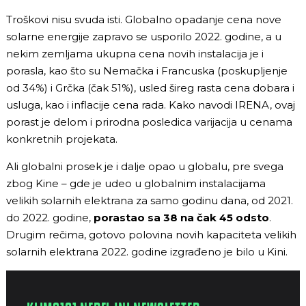
Troškovi nisu svuda isti. Globalno opadanje cena nove
solarne energije zapravo se usporilo 2022. godine, a u
nekim zemljama ukupna cena novih instalacija je i
porasla, kao što su Nemačka i Francuska (poskupljenje
od 34%) i Grčka (čak 51%), usled šireg rasta cena dobara i
usluga, kao i inflacije cena rada. Kako navodi IRENA, ovaj
porast je delom i prirodna posledica varijacija u cenama
konkretnih projekata.
Ali globalni prosek je i dalje opao u globalu, pre svega
zbog Kine – gde je udeo u globalnim instalacijama
velikih solarnih elektrana za samo godinu dana, od 2021.
do 2022. godine,
porastao sa 38 na čak 45 odsto
.
Drugim rečima, gotovo polovina novih kapaciteta velikih
solarnih elektrana 2022. godine izgrađeno je bilo u Kini.