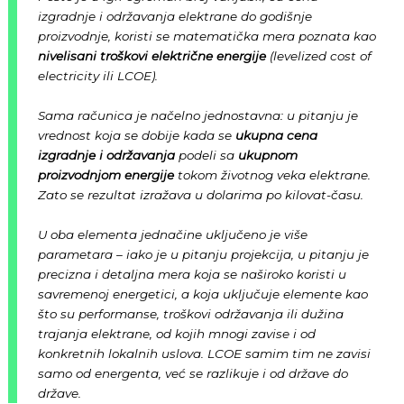
izgradnje i održavanja elektrane do godišnje
proizvodnje, koristi se matematička mera poznata kao
nivelisani troškovi električne energije
(
levelized cost of
electricity
ili LCOE).
Sama računica je načelno jednostavna: u pitanju je
vrednost koja se dobije kada se
ukupna cena
izgradnje i održavanja
podeli sa
ukupnom
proizvodnjom energije
tokom životnog veka elektrane.
Zato se rezultat izražava u dolarima po kilovat-času.
U oba elementa jednačine uključeno je više
parametara – iako je u pitanju projekcija, u pitanju je
precizna i detaljna mera koja se naširoko koristi u
savremenoj energetici, a koja uključuje elemente kao
što su performanse, troškovi održavanja ili dužina
trajanja elektrane, od kojih mnogi zavise i od
konkretnih lokalnih uslova. LCOE samim tim ne zavisi
samo od energenta, već se razlikuje i od države do
države.