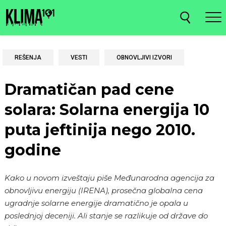
REŠENJA
VESTI
OBNOVLJIVI IZVORI
Dramatičan pad cene
solara: Solarna energija 10
puta jeftinija nego 2010.
godine
Kako u novom izveštaju piše Međunarodna agencija za
obnovljivu energiju (IRENA), prosečna globalna cena
ugradnje solarne energije dramatično je opala u
poslednjoj deceniji. Ali stanje se razlikuje od države do