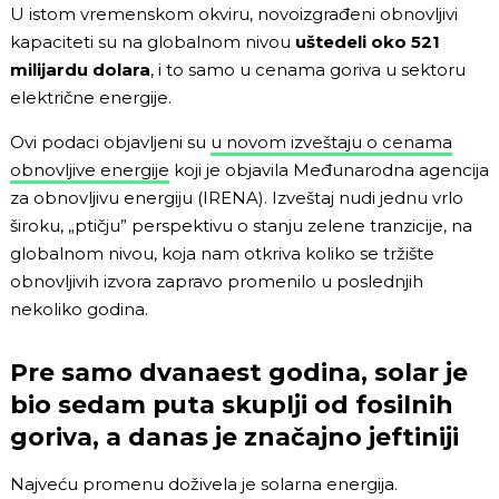
U istom vremenskom okviru, novoizgrađeni obnovljivi
kapaciteti su na globalnom nivou
uštedeli oko 521
milijardu dolara
, i to samo u cenama goriva u sektoru
električne energije.
Ovi podaci objavljeni su
u novom izveštaju o cenama
obnovljive energije
koji je objavila Međunarodna agencija
za obnovljivu energiju (IRENA). Izveštaj nudi jednu vrlo
široku, „ptičju” perspektivu o stanju zelene tranzicije, na
globalnom nivou, koja nam otkriva koliko se tržište
obnovljivih izvora zapravo promenilo u poslednjih
nekoliko godina.
Pre samo dvanaest godina, solar je
bio sedam puta skuplji od fosilnih
goriva, a danas je značajno jeftiniji
Najveću promenu doživela je solarna energija.