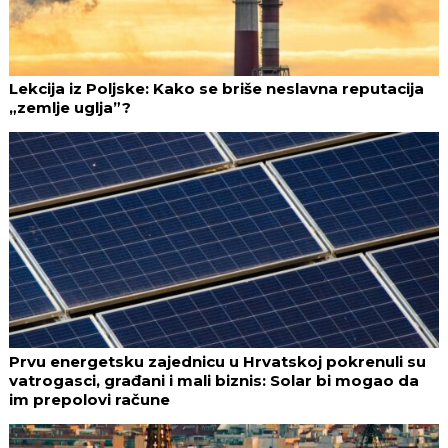
Lekcija iz Poljske: Kako se briše neslavna reputacija
„zemlje uglja”?
Prvu energetsku zajednicu u Hrvatskoj pokrenuli su
vatrogasci, građani i mali biznis: Solar bi mogao da
im prepolovi račune