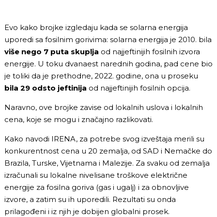
Evo kako brojke izgledaju kada se solarna energija
uporedi sa fosilnim gorivima: solarna energija je 2010. bila
više nego 7 puta skuplja
od najjeftinijih fosilnih izvora
energije. U toku dvanaest narednih godina, pad cene bio
je toliki da je prethodne, 2022. godine, ona u proseku
bila 29 odsto jeftinija
od najjeftinijih fosilnih opcija.
Naravno, ove brojke zavise od lokalnih uslova i lokalnih
cena, koje se mogu i značajno razlikovati.
Kako navodi IRENA, za potrebe svog izveštaja merili su
konkurentnost cena u 20 zemalja, od SAD i Nemačke do
Brazila, Turske, Vijetnama i Malezije. Za svaku od zemalja
izračunali su lokalne nivelisane troškove električne
energije za fosilna goriva (gas i ugalj) i za obnovljive
izvore, a zatim su ih uporedili. Rezultati su onda
prilagođeni i iz njih je dobijen globalni prosek.