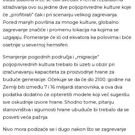
istraživanja ovo su jedine dve poljoprivredne kulture koje
će „profitirati” čak i pri scenariju velikog zagrevanja.
Pored manjih površina za mnoge kulture, globalno
zagrevanje značiće i promenu lokacija na kojima se
uzgajaju. Pomeranje će ići od ekvatora ka polovima i biće
osetnije u severnoj hemisferi.
Smanjenje pogodnih područja i „migracije”
poljoprivrednih kultura trebalo bi uzeti u obzir pri
izračunavanju kapaciteta za proizvodnje hrane za
buduće generacije. Očekuje se da će do 2100. godine na
Zemlji biti između 7 i 16 milijardi stanovnika, a ova dva
podatka dodatno će opteretiti modele koji već sugerišu
sve oskudnije izvore hrane. Shodno tome, pitanju
stanovništva i sigurnosti hrane ubuduće bi trebalo da se
posveti veća pažnja.
Nivo mora podizaće se i dugo nakon što se zagrevanje