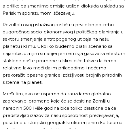
a prilike da smanjimo emisije ugljen-dioksida u skladu sa
Pariskim sporazumom iščezavaju.
Rezultati ovog istraživanja ističu u prvi plan potrebu
dugoročnog socio-ekonomskog i političkog planiranja u
sektoru smanjenja antropogenog uticaja na našu
planetu i klimu. Ukoliko budemo pratili scenario sa
najambicioznijim smanjenjem emisija gasova sa efektom
staklene bašte promene u klimi biće takve da ćemo
relativno lako moći da im prilagodimo i nećemo
prekoračiti opasne granice izdržljivosti brojnih prirodnih
sistema na planeti.
Međutim, ako ne uspemo da zauzdamo globalno
zagrevanje, promene koje će se desiti na Zemlji u
narednih 500 i više godina biće toliko drastične da će
predstavljati izazov za našu sposobnost preživljavanja,
posebno u istorijski i geografski ukorenjenim kulturama