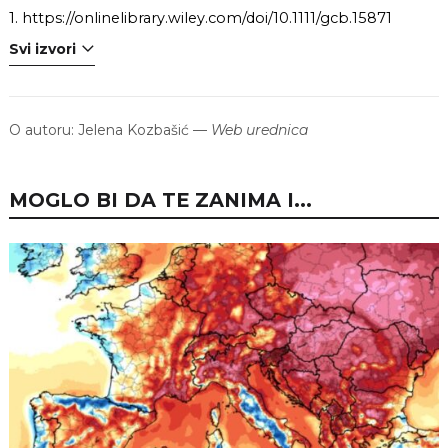
1.
https://onlinelibrary.wiley.com/doi/10.1111/gcb.15871
Svi izvori
O autoru:
Jelena Kozbašić
—
Web urednica
MOGLO BI DA TE ZANIMA I...