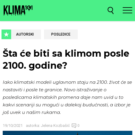
AUTORSKI
POSLEDICE
Šta će biti sa klimom posle
2100. godine?
Iako klimatski modeli uglavnom staju na 2100. život će se
nastaviti i posle te granice. Novo istraživanje o
posledicama klimatskih promena daje nam uvid u to
kakvi scenariji su mogući u dalekoj budućnosti, a izbor je
još uvek u našim rukama.
19/10/2021
autorka:
Jelena Kozbašić
0