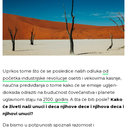
Uprkos tome što će se posledice naših odluka
od
početka industrijske revolucije
osetiti i vekovima kasnije,
naučna predviđanja o tome kako će se emisije ugljen-
dioksida odraziti na budućnost čovečanstva i planete
uglavnom staju na
2100. godini
. A šta će biti posle?
Kako
će živeti naši unuci i deca njihove dece i njihova deca i
njihovi unuci?
Da bismo u potpunosti spoznali razornost i