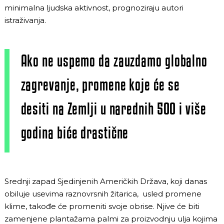
minimalna ljudska aktivnost, prognoziraju autori
istraživanja.
Ako ne uspemo da zauzdamo globalno
zagrevanje, promene koje će se
desiti na Zemlji u narednih 500 i više
godina biće drastične
Srednji zapad Sjedinjenih Američkih Država, koji danas
obiluje usevima raznovrsnih žitarica, usled promene
klime, takođe će promeniti svoje obrise. Njive će biti
zamenjene plantažama palmi za proizvodnju ulja kojima