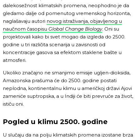
dalekosežnost klimatskih promena, neophodno je da
gledamo dalje od pomenutog vremenskog horizonta,
naglašavaju autori
novog istraživanja, objavljenog u
naučnom časopisu
Global Change Biology
. Oni su
projektovali kako bi svet mogao da izgleda do 2500.
godine u tri različita scenarija u zavisnosti od
koncentracije gasova sa efektom staklene bašte u
atmosferi.
Ukoliko značajno ne smanjimo emisije ugljen-dioksida,
Amazonska prašuma će do 2500. godine postati
neplodna, kontinentalnu klimu u američkoj državi Ajovi
zameniće suptropska, a u Indiji će biti prevruće za život,
ističu oni.
Pogled u klimu 2500. godine
U slučaju da na polju klimatskih promena izostane brza