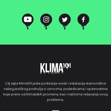
Cilj sajta Klima101 jeste podizanje svesti i edukacija stanovništva
našeg jezičkog područja o uzrocima, posledicama i opasnostima
koje prete od klimatskih promena, kao i načinima rešavanja ovog
problema.