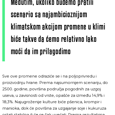
Međutim, ukoliko budemo pratili
scenario sa najambicioznijom
klimatskom akcijom promene u klimi
biće takve da ćemo relativno lako
moći da im prilagodimo
Sve ove promene odraziće se i na poljoprivredu i
proizvodnju hrane. Prema najsumornijem scenariju, do
2500. godine, površina područja pogodnih za uzgoj
useva, u zavisnosti od vrste, opašće za između 14,9% i
18,3%. Najugroženije kulture biće pšenica, krompir i
manioka, dok će površina za uzgajanje soje i kukuruza
ostati stabilna ili će se čak uvećati. Prema rezultatima