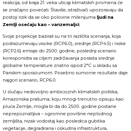
reakcija, od kraja 21. veka uticaji klimatskih promena će
se značajno povećati. Štaviše, istraživači upozoravaju da
postoji rizik da se oko polovine milenijuma
ljudi na
Zemlji osećaju kao – vanzemaljci
.
Svoje projekcije bazirali su na tri različita scenarija, koja
podrazumevaju visoke (RCP6.0), srednje (RCP4.5) i niske
(RCP2.6) emisije do 2500. godine, poslednji scenario
koresponidra sa ciljem zadržavanja porasta srednje
globalne temperature znatno ispod 2°C u skladu sa
Pariskim sporazumom. Posebno sumorne rezultate daje
najgori scenario, RCP6.0.
U slučaju nedovoljno ambicioznih klimatskih politika,
Amazonska prašuma, koju mnogi trenutno opisuju kao
pluća Zemlje, mogla bi da do 2500. godine postane
neprepoznatljiva – ogromne površine neplodnog
zemljišta, nizak vodostaj kao posledica gubitka
vegetacije, degradirana i oskudna infrastruktura,