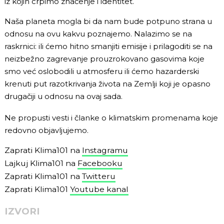
iz kojih crpimo značenje i identitet.
Naša planeta mogla bi da nam bude potpuno strana u
odnosu na ovu kakvu poznajemo. Nalazimo se na
raskrnici: ili ćemo hitno smanjiti emisije i prilagoditi se na
neizbežno zagrevanje prouzrokovano gasovima koje
smo već oslobodili u atmosferu ili ćemo hazarderski
krenuti put razotkrivanja života na Zemlji koji je opasno
drugačiji u odnosu na ovaj sada.
Ne propusti vesti i članke o klimatskim promenama koje
redovno objavljujemo.
Zaprati Klima101 na
Instagramu
Lajkuj Klima101 na
Facebooku
Zaprati Klima101 na
Twitteru
Zaprati Klima101
Youtube kanal
IZVORI