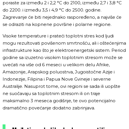
poraste za između 2 i 2,2 °C do 2100, između 2,7 i 3,8 °C
do 2200. i između 3,5 i 4,9 °C do 2500. godine.
Zagrevanje će biti nejednako raspoređeno, a najviše će
se odraziti na kopnene površine i polarne regione.
Visoke temperature i prateći toplotni stres kod ljudi
mogu rezultovati povišenom smrtnošću, ali i oštećenjima
infrastrukture kao što je elektroenergetski sistem. Period
godine sa izuzetno visokim toplotnim stresom može se
uvećati na više od 6 meseci u velikom delu Afrike,
Amazonije, Arapskog poluostrva, Jugoistočne Azije i
Indonezije, Filipina i Papua Nove Gvineje i severne
Australije. Nasuprot tome, ovi regioni se sada ili uopšte
ne suočavaju sa toplotnim stresom ili on traje
maksimalno 3 meseca godišnje, te ovo potencijalno
dramatično povećanje dodatno zabrinjava.