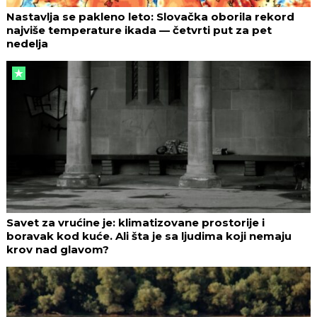
Nastavlja se pakleno leto: Slovačka oborila rekord
najviše temperature ikada — četvrti put za pet
nedelja
Savet za vrućine je: klimatizovane prostorije i
boravak kod kuće. Ali šta je sa ljudima koji nemaju
krov nad glavom?