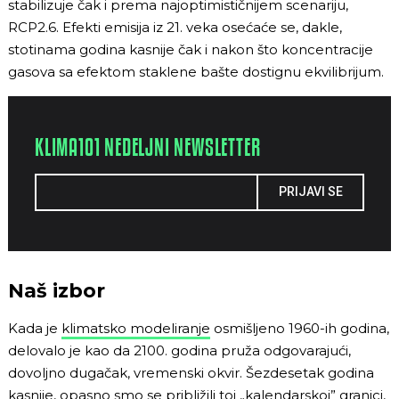
stabilizuje čak i prema najoptimističnijem scenariju,
RCP2.6. Efekti emisija iz 21. veka osećaće se, dakle,
stotinama godina kasnije čak i nakon što koncentracije
gasova sa efektom staklene bašte dostignu ekvilibrijum.
KLIMA101 NEDELJNI NEWSLETTER
PRIJAVI SE
Naš izbor
Kada je
klimatsko modeliranje
osmišljeno 1960-ih godina,
delovalo je kao da 2100. godina pruža odgovarajući,
dovoljno dugačak, vremenski okvir. Šezdesetak godina
kasnije, opasno smo se približili toj „kalendarskoj” granici,