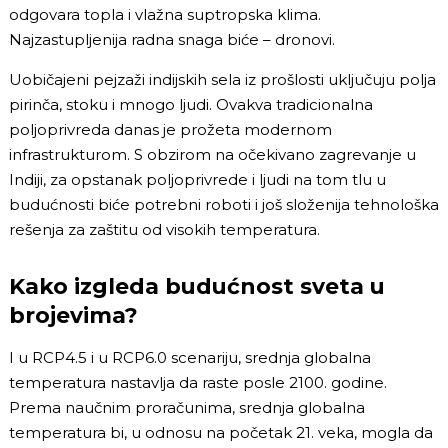
odgovara topla i vlažna suptropska klima.
Najzastupljenija radna snaga biće – dronovi.
Uobičajeni pejzaži indijskih sela iz prošlosti uključuju polja
pirinča, stoku i mnogo ljudi. Ovakva tradicionalna
poljoprivreda danas je prožeta modernom
infrastrukturom. S obzirom na očekivano zagrevanje u
Indiji, za opstanak poljoprivrede i ljudi na tom tlu u
budućnosti biće potrebni roboti i još složenija tehnološka
rešenja za zaštitu od visokih temperatura.
Kako izgleda budućnost sveta u
brojevima?
I u RCP4.5 i u RCP6.0 scenariju, srednja globalna
temperatura nastavlja da raste posle 2100. godine.
Prema naučnim proračunima, srednja globalna
temperatura bi, u odnosu na početak 21. veka, mogla da