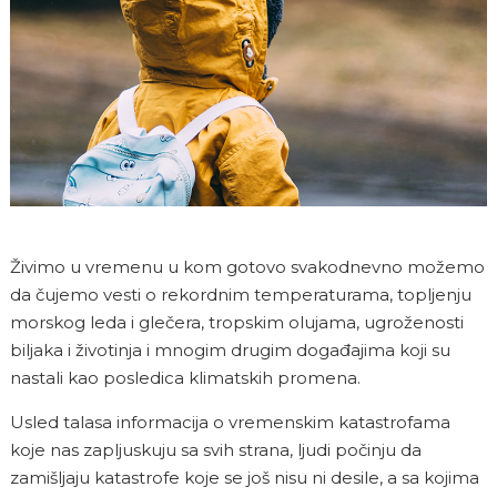
Živimo u vremenu u kom gotovo svakodnevno možemo
da čujemo vesti o rekordnim temperaturama, topljenju
morskog leda i glečera, tropskim olujama, ugroženosti
biljaka i životinja i mnogim drugim događajima koji su
nastali kao posledica klimatskih promena.
Usled talasa informacija o vremenskim katastrofama
koje nas zapljuskuju sa svih strana, ljudi počinju da
zamišljaju katastrofe koje se još nisu ni desile, a sa kojima