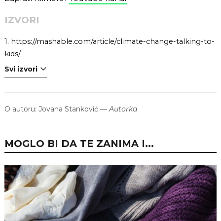
IZVORI
1.
https://mashable.com/article/climate-change-talking-to-
kids/
Svi izvori
O autoru:
Jovana Stanković
—
Autorka
MOGLO BI DA TE ZANIMA I...