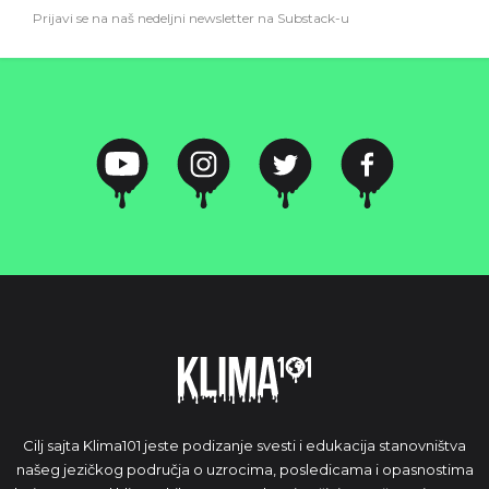
Prijavi se na naš nedeljni newsletter na Substack-u
Cilj sajta Klima101 jeste podizanje svesti i edukacija stanovništva
našeg jezičkog područja o uzrocima, posledicama i opasnostima