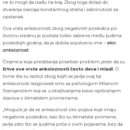
ne bi mogli da izađu na kraj. Zbog toga dolazi do
stvaranja osećaja konstantnog straha i zabrinutosti za
opstanak.
Ova vrsta anksioznosti zbog negativnih posledica po
životnu sredinu je postala toliko raširena među ljudima
poslednjih godina, da je dobila sopstveno ime –
eko-
anksioznost
.
Činjenica koja predstavlja poseban problem, jeste da su
žrtve ove vrste anksioznosti često deca i mladi
. O
tome šta su razlozi zbog kojih se javlja ovaj tip
anksioznosti razgovarali smo sa psihologom Milanom
Stanojevićem koji se u istraživanjima bavio ispitivanjem
stavova o klimatskim promenama.
„Moguće je da se anksioznost oko pojava koje imaju
negativne posledice, kao što su klimatske promene,
javlja zato što se ljudima priča o ovim pojavama, bez da