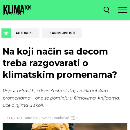
AUTORSKI
ZANIMLJIVOSTI
Na koji način sa decom
treba razgovarati o
klimatskim promenama?
Poput odraslih, i deca često slušaju o klimatskim
promenama – one se pominju u filmovima, knjigama,
uče o njima u školi.
13/11/2020
autorka:
Jovana Stanković
0