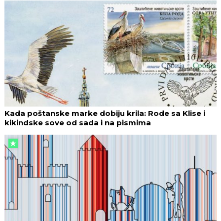
Kada poštanske marke dobiju krila: Rode sa Klise i
kikindske sove od sada i na pismima