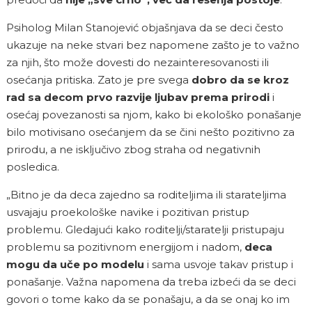
Psiholog Milan Stanojević objašnjava da se deci često
ukazuje na neke stvari bez napomene zašto je to važno
za njih, što može dovesti do nezainteresovanosti ili
osećanja pritiska. Zato je pre svega
dobro da se kroz
rad sa decom prvo razvije ljubav prema prirodi
i
osećaj povezanosti sa njom, kako bi ekološko ponašanje
bilo motivisano osećanjem da se čini nešto pozitivno za
prirodu, a ne isključivo zbog straha od negativnih
posledica.
„Bitno je da deca zajedno sa roditeljima ili starateljima
usvajaju proekološke navike i pozitivan pristup
problemu. Gledajući kako roditelji/staratelji pristupaju
problemu sa pozitivnom energijom i nadom,
deca
mogu da uče po modelu
i sama usvoje takav pristup i
ponašanje. Važna napomena da treba izbeći da se deci
govori o tome kako da se ponašaju, a da se onaj ko im