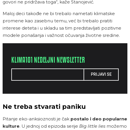
govori ne pridržava toga“, kaže Stanojević.
Maloj deci takođe ne bi trebalo nametati klimatske
promene kao zasebnu temu, već bi trebalo pratiti
interese deteta i u skladu sa tim predstavljati pozitivne
modele ponašanja i važnost očuvanja životne sredine.
KLIMA101 NEDELJNI NEWSLETTER
PRIJAVI SE
Ne treba stvarati paniku
Pitanje eko-anksioznosti je čak
postalo i deo popularne
kulture
. U jednoj od epizoda serije
Big little lies
možemo