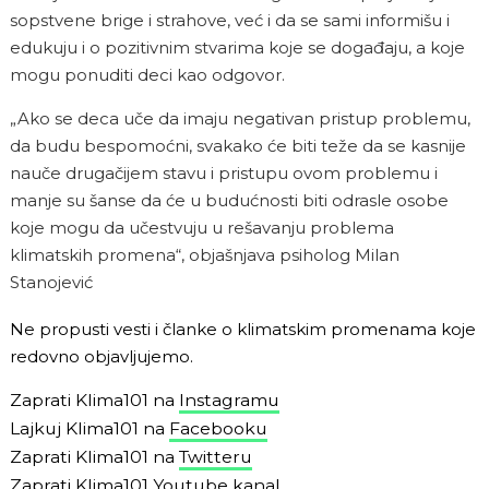
sopstvene brige i strahove, već i da se sami informišu i
edukuju i o pozitivnim stvarima koje se događaju, a koje
mogu ponuditi deci kao odgovor.
„Ako se deca uče da imaju negativan pristup problemu,
da budu bespomoćni, svakako će biti teže da se kasnije
nauče drugačijem stavu i pristupu ovom problemu i
manje su šanse da će u budućnosti biti odrasle osobe
koje mogu da učestvuju u rešavanju problema
klimatskih promena“, objašnjava psiholog Milan
Stanojević
Ne propusti vesti i članke o klimatskim promenama koje
redovno objavljujemo.
Zaprati Klima101 na
Instagramu
Lajkuj Klima101 na
Facebooku
Zaprati Klima101 na
Twitteru
Zaprati Klima101
Youtube kanal