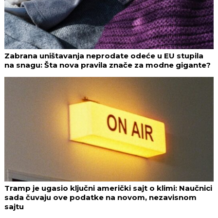
Zabrana uništavanja neprodate odeće u EU stupila
na snagu: Šta nova pravila znače za modne gigante?
Tramp je ugasio ključni američki sajt o klimi: Naučnici
sada čuvaju ove podatke na novom, nezavisnom
sajtu