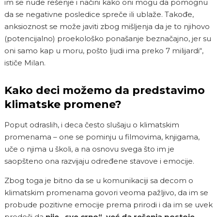
im se nude rešenje i načini kako oni mogu da pomognu
da se negativne posledice spreče ili ublaže. Takođe,
anksioznost se može javiti zbog mišljenja da je to njihovo
(potencijalno) proekološko ponašanje beznačajno, jer su
oni samo kap u moru, pošto ljudi ima preko 7 milijardi“,
ističe Milan.
Kako deci možemo da predstavimo
klimatske promene?
Poput odraslih, i deca često slušaju o klimatskim
promenama – one se pominju u filmovima, knjigama,
uče o njima u školi, a na osnovu svega što im je
saopšteno ona razvijaju određene stavove i emocije.
Zbog toga je bitno da se u komunikaciji sa decom o
klimatskim promenama govori veoma pažljivo, da im se
probude pozitivne emocije prema prirodi i da im se uvek
predoči da
nije „sve crno“, već da rešenja postoje
.