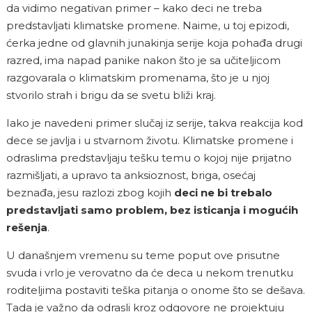
da vidimo negativan primer – kako deci ne treba
predstavljati klimatske promene. Naime, u toj epizodi,
ćerka jedne od glavnih junakinja serije koja pohađa drugi
razred, ima napad panike nakon što je sa učiteljicom
razgovarala o klimatskim promenama, što je u njoj
stvorilo strah i brigu da se svetu bliži kraj.
Iako je navedeni primer slučaj iz serije, takva reakcija kod
dece se javlja i u stvarnom životu. Klimatske promene i
odraslima predstavljaju tešku temu o kojoj nije prijatno
razmišljati, a upravo ta anksioznost, briga, osećaj
beznađa, jesu razlozi zbog kojih
deci ne bi trebalo
predstavljati samo problem, bez isticanja i mogućih
rešenja
.
U današnjem vremenu su teme poput ove prisutne
svuda i vrlo je verovatno da će deca u nekom trenutku
roditeljima postaviti teška pitanja o onome što se dešava.
Tada je važno da odrasli kroz odgovore ne projektuju