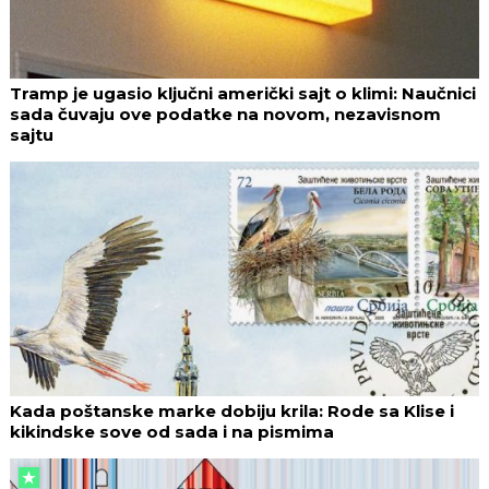
Tramp je ugasio ključni američki sajt o klimi: Naučnici
sada čuvaju ove podatke na novom, nezavisnom
sajtu
Kada poštanske marke dobiju krila: Rode sa Klise i
kikindske sove od sada i na pismima