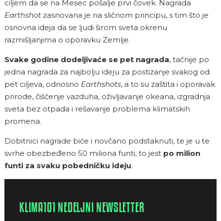
ciljem da se na Mesec pošalje prvi čovek. Nagrada
Earthshot
zasnovana je na sličnom principu, s tim što je
osnovna ideja da se ljudi širom sveta okrenu
razmišljanjima o oporavku Zemlje.
Svake godine dodeljivaće se pet nagrada
, tačnije po
jedna nagrada za najbolju ideju za postizanje svakog od
pet ciljeva, odnosno
Earthshots
, a to su zaštita i oporavak
prirode, čišćenje vazduha, oživljavanje okeana, izgradnja
sveta bez otpada i rešavanje problema klimatskih
promena.
Dobitnici nagrade biće i novčano podstaknuti, te je u te
svrhe obezbeđeno 50 miliona funti, to jest
po milion
funti za svaku pobedničku ideju
.
KLIMA101 NEDELJNI NEWSLETTER