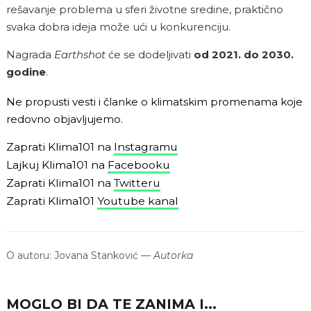
rešavanje problema u sferi životne sredine, praktično
svaka dobra ideja može ući u konkurenciju.
Nagrada
Earthshot
će se dodeljivati
od 2021. do 2030.
godine
.
Ne propusti vesti i članke o klimatskim promenama koje
redovno objavljujemo.
Zaprati Klima101 na
Instagramu
Lajkuj Klima101 na
Facebooku
Zaprati Klima101 na
Twitteru
Zaprati Klima101
Youtube kanal
O autoru:
Jovana Stanković
—
Autorka
MOGLO BI DA TE ZANIMA I...