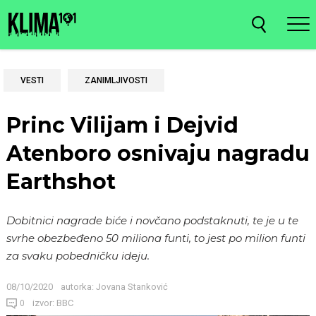
VESTI
ZANIMLJIVOSTI
Princ Vilijam i Dejvid
Atenboro osnivaju nagradu
Earthshot
Dobitnici nagrade biće i novčano podstaknuti, te je u te
svrhe obezbeđeno 50 miliona funti, to jest po milion funti
za svaku pobedničku ideju.
08/10/2020
autorka:
Jovana Stanković
izvor: BBC
0