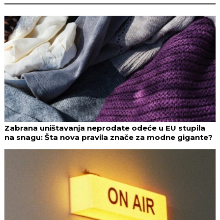
Zabrana uništavanja neprodate odeće u EU stupila
na snagu: Šta nova pravila znače za modne gigante?