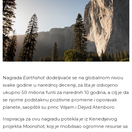
Nagrada
Earthshot
dodeljivaće se na globalnom nivou
svake godine u narednoj deceniji, za šta je izdvojeno
ukupno 50 miliona funti za narednih 10 godina, a cilj je da
se njome podstaknu pozitivne promene i oporavak
planete, saopštili su princ Vilijam i Dejvid Atenboro.
Inspiracija za ovu nagradu potekla je iz Kenedijevog
projekta
Moonshot,
koji je mobilisao ogromne resurse sa