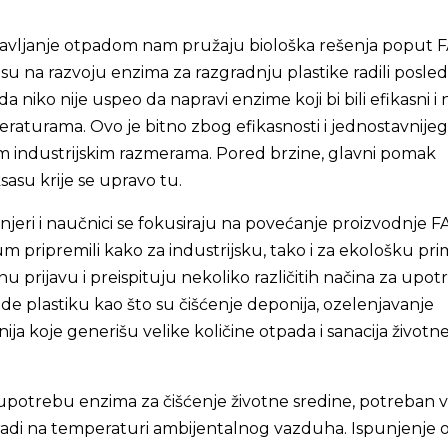
ravljanje otpadom nam pružaju biološka rešenja poput 
 su na razvoju enzima za razgradnju plastike radili posled
da niko nije uspeo da napravi enzime koji bi bili efikasni i 
aturama. Ovo je bitno zbog efikasnosti i jednostavnijeg
im industrijskim razmerama. Pored brzine, glavni pomak
sasu krije se upravo tu.
njeri i naučnici se fokusiraju na povećanje proizvodnje F
m pripremili kako za industrijsku, tako i za ekološku pr
u prijavu i preispituju nekoliko različitih načina za upo
ede plastiku kao što su čišćenje deponija, ozelenjavanje
ja koje generišu velike količine otpada i sanacija životn
upotrebu enzima za čišćenje životne sredine, potreban 
 radi na temperaturi ambijentalnog vazduha. Ispunjenje 