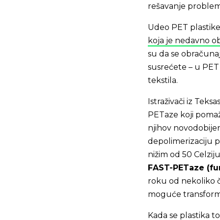
rešavanje problem
Udeo PET plastike
koja je nedavno o
su da se obračunaj
susrećete – u PET s
tekstila.
Istraživači iz Tek
PETaze koji pomaže
njihov novodobije
depolimerizaciju p
nižim od 50 Celzij
FAST-PETaze (fun
roku od nekoliko 
moguće transformi
Kada se plastika t