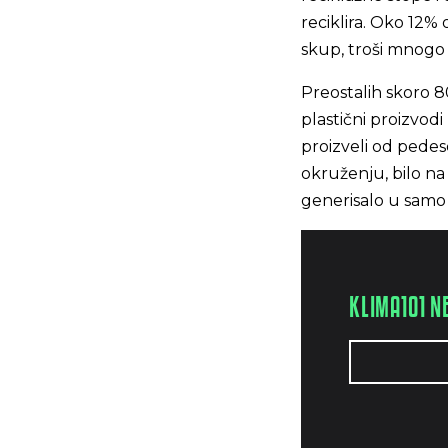
reciklira. Oko 12%
skup, troši mnogo
Preostalih skoro 8
plastični proizvod
proizveli od pedes
okruženju, bilo na
generisalo u samo 
KLIMA101 N