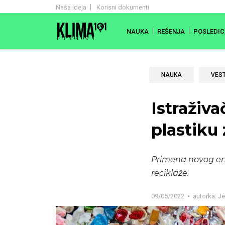
Naša ideja
Korisni dokumenti
NAUKA
REŠENJA
POSLEDIC
NAUKA
VEST
Istraživa
plastiku
Primena novog enz
reciklaže.
09/05/2022
autorka:
Je