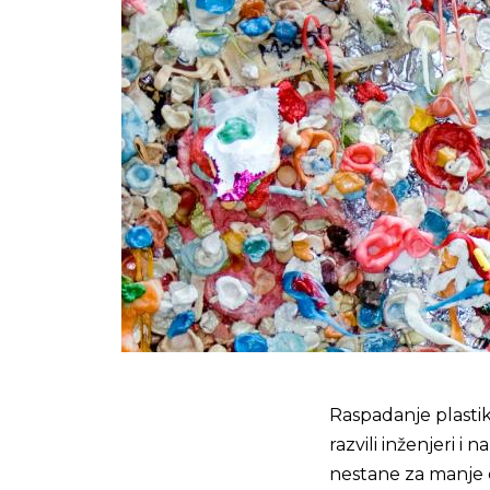
Raspadanje plastik
razvili inženjeri i
nestane za manje 