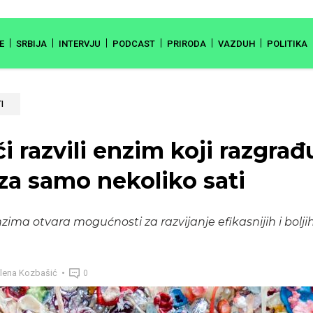
E
SRBIJA
INTERVJU
PODCAST
PRIRODA
VAZDUH
POLITIKA
I
či razvili enzim koji razgrađ
 za samo nekoliko sati
ima otvara mogućnosti za razvijanje efikasnijih i bolji
lena Kozbašić
0