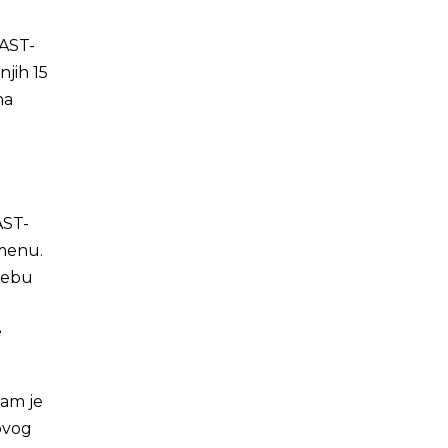
FAST-
njih 15
na
AST-
imenu.
trebu
e
vam je
ovog