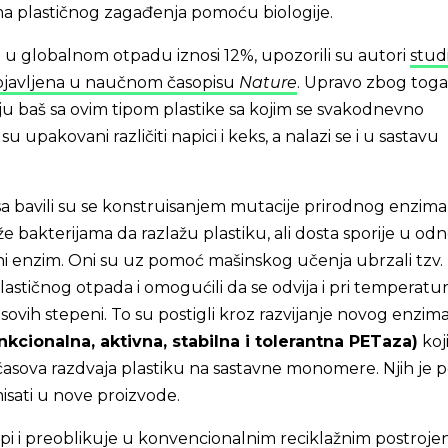
a plastičnog zagađenja pomoću biologije.
 u globalnom otpadu iznosi 12%, upozorili su autori
stud
bjavljena u naučnom časopisu
Nature
. Upravo zbog toga 
u baš sa ovim tipom plastike sa kojim se svakodnevno
u upakovani različiti napici i keks, a nalazi se i u sastavu
sasa bavili su se konstruisanjem mutacije prirodnog enzima
 bakterijama da razlažu plastiku, ali dosta sporije u od
ni enzim. Oni su uz pomoć mašinskog učenja ubrzali tzv.
lastičnog otpada i omogućili da se odvija i pri temperat
usovih stepeni. To su postigli kroz razvijanje novog enzim
kcionalna, aktivna, stabilna i tolerantna PETaza)
koj
časova razdvaja plastiku na sastavne monomere. Njih je
sati u nove proizvode.
opi i preoblikuje u konvencionalnim reciklažnim postrojen