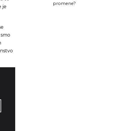
promene?
 je
se
e smo
m
anstvo