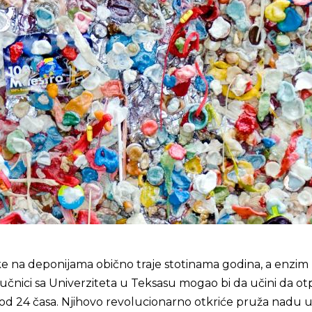
e na deponijama obično traje stotinama godina, a enzim 
 naučnici sa Univerziteta u Teksasu mogao bi da učini da o
od 24 časa. Njihovo revolucionarno otkriće pruža nadu 