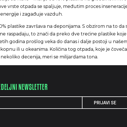
 ove vrste otpada se spaljuje, međutim proces inseneracije
 energije i zagađuje vazduh.
0% plastike završava na deponijama. S obzirom na to da 
i ne raspadaju, to znači da preko dve trećine plastike koj
etih godina prošlog veka do danas i dalje postoji u naše
 kopnu ili u okeanima. Količina tog otpada, koje je čoveč
nekoliko decenija, meri se milijardama tona.
EDELJNI NEWSLETTER
PRIJAVI SE