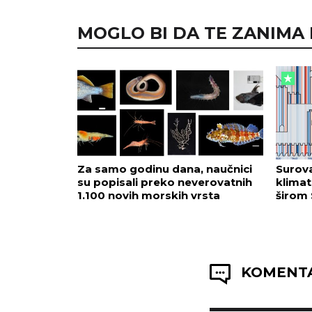
MOGLO BI DA TE ZANIMA I.
Za samo godinu dana, naučnici
Surova
su popisali preko neverovatnih
klimat
1.100 novih morskih vrsta
širom 
KOMENTA