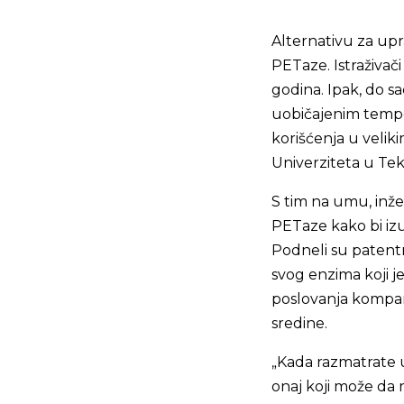
Alternativu za up
PETaze. Istraživači
godina. Ipak, do sa
uobičajenim temper
korišćenja u velik
Univerziteta u Tek
S tim na umu, inže
PETaze kako bi izu
Podneli su patentn
svog enzima koji j
poslovanja kompani
sredine.
„Kada razmatrate 
onaj koji može da