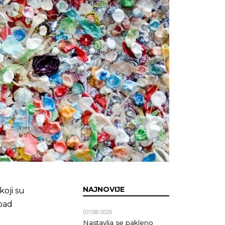
NAJNOVIJE
koji su
tpad
07/08/2026
u
Nastavlja se pakleno