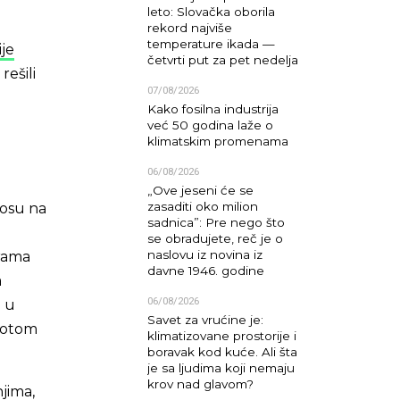
leto: Slovačka oborila
rekord najviše
temperature ikada —
ije
četvrti put za pet nedelja
rešili
07/08/2026
Kako fosilna industrija
već 50 godina laže o
klimatskim promenama
06/08/2026
„Ove jeseni će se
zasaditi oko milion
nosu na
sadnica”: Pre nego što
se obradujete, reč je o
naslovu iz novina iz
urama
davne 1946. godine
a
06/08/2026
i u
Savet za vrućine je:
 potom
klimatizovane prostorije i
boravak kod kuće. Ali šta
je sa ljudima koji nemaju
krov nad glavom?
jima,