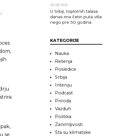
05/08/2026
U Srbiji, toplotnih talasa
-
danas ima četiri puta više
nego pre 50 godina
KATEGORIJE
oces
adom,
Nauka
jih
Rešenja
Posledice
Srbija
Intervju
drju
Podcast
trira
Priroda
g
Vazduh
Politika
Zanimljivosti
Ipak,
Šta su klimatske
ou se