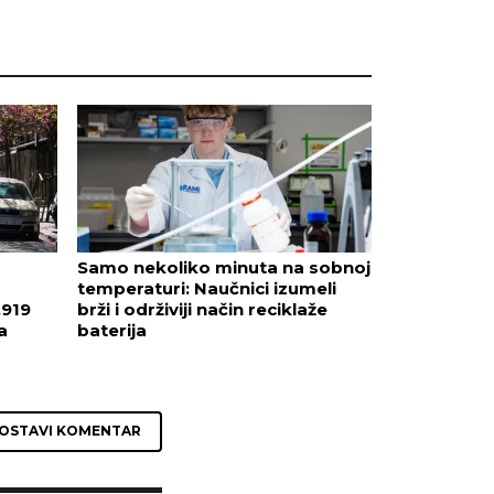
Samo nekoliko minuta na sobnoj
temperaturi: Naučnici izumeli
.919
brži i održiviji način reciklaže
a
baterija
OSTAVI KOMENTAR