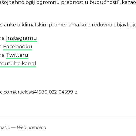
ašoj tehnologiji ogromnu prednost u budućnosti”, kazao
 i članke o klimatskim promenama koje redovno objavljuj
 na
Instagramu
na
Facebooku
 na
Twitteru
Youtube kanal
e.com/articles/s41586-022-04599-z
bašić
—
Web urednica