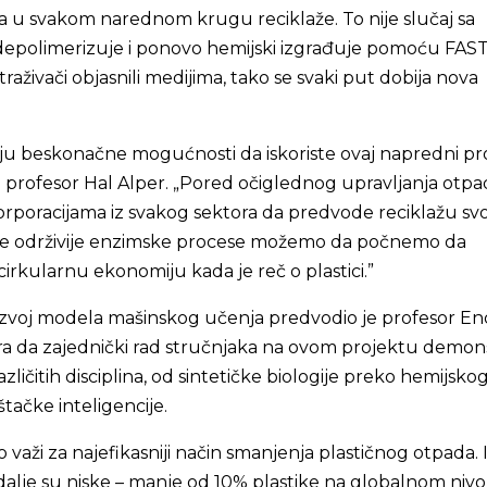
a u svakom narednom krugu reciklaže. To nije slučaj sa
 depolimerizuje i ponovo hemijski izgrađuje pomoću FAST
raživači objasnili medijima, tako se svaki put dobija nova
aju beskonačne mogućnosti da iskoriste ovaj napredni pr
je profesor Hal Alper. „Pored očiglednog upravljanja otp
poracijama iz svakog sektora da predvode reciklažu svo
ve održivije enzimske procese možemo da počnemo da
irkularnu ekonomiju kada je reč o plastici.”
zvoj modela mašinskog učenja predvodio je profesor En
ra da zajednički rad stručnjaka na ovom projektu demons
ličitih disciplina, od sintetičke biologije preko hemijsko
tačke inteligencije.
 važi za najefikasniji način smanjenja plastičnog otpada. 
 dalje su niske – manje od 10% plastike na globalnom niv