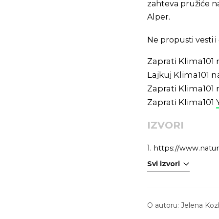
zahteva pružiće n
Alper.
Ne propusti vesti
Zaprati Klima101
Lajkuj Klima101 
Zaprati Klima101
Zaprati Klima101
IZVORI
1.
https://www.natur
Svi izvori
O autoru:
Jelena Koz