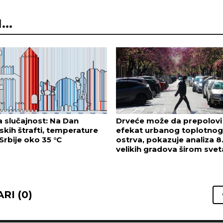
..
 slučajnost: Na Dan
Drveće može da prepolovi
skih štrafti, temperature
efekat urbanog toplotnog
Srbije oko 35 °C
ostrva, pokazuje analiza 8
velikih gradova širom svet
RI (0)