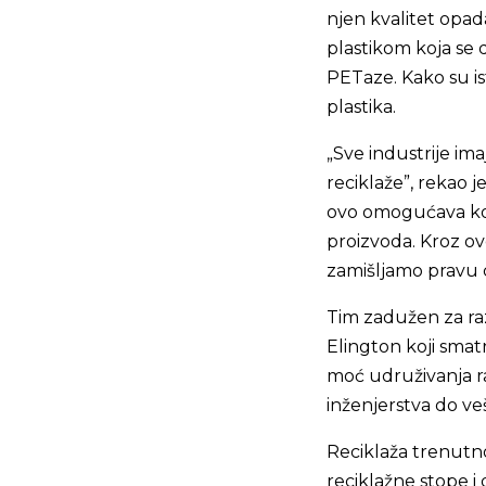
njen kvalitet opad
plastikom koja se
PETaze. Kako su ist
plastika.
„Sve industrije im
reciklaže”, rekao 
ovo omogućava kor
proizvoda. Kroz o
zamišljamo pravu c
Tim zadužen za ra
Elington koji smat
moć udruživanja raz
inženjerstva do veš
Reciklaža trenutno
reciklažne stope i