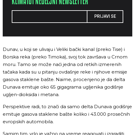
KLIMA101 NEDELJNI NEWSLETTER
PRIJAVI SE
Dunav, u koji se ulivaju i Veliki bački kanal (preko Tise) i
Borska reka (preko Timoka), svoj tok završava u Crnom
moru. Tamo se može naći jedna od retkih izmerenih
tačaka kada su u pitanju ovdašnje reke i njihove emisije
gasova staklene bašte. Naime, procenjeno je da delta
Dunava emituje oko 65 gigagrama ugljenika godišnje
ugljen-dioksida i metana.
Perspektive radi, to znači da samo delta Dunava godišnje
emituje gasova staklene bašte koliko i 43.000 prosečnih
evropskih automobila.
Samim tim, vrlo je važno na vreme reagovati i izgraditi