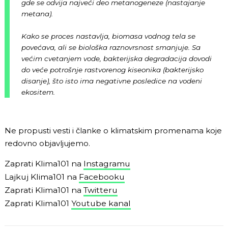
gde se odvija najveći deo metanogeneze (nastajanje
metana).
Kako se proces nastavlja, biomasa vodnog tela se
povećava, ali se biološka raznovrsnost smanjuje. Sa
većim cvetanjem vode, bakterijska degradacija dovodi
do veće potrošnje rastvorenog kiseonika (bakterijsko
disanje), što isto ima negativne posledice na vodeni
ekositem.
Ne propusti vesti i članke o klimatskim promenama koje
redovno objavljujemo.
Zaprati Klima101 na
Instagramu
Lajkuj Klima101 na
Facebooku
Zaprati Klima101 na
Twitteru
Zaprati Klima101
Youtube kanal