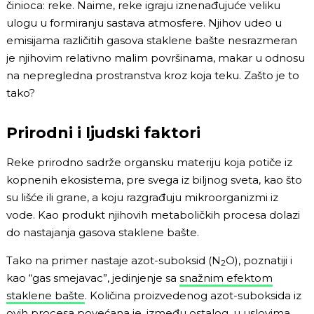
činioca: reke. Naime, reke igraju iznenađujuće veliku
ulogu u formiranju sastava atmosfere. Njihov udeo u
emisijama različitih gasova staklene bašte nesrazmeran
je njihovim relativno malim površinama, makar u odnosu
na nepregledna prostranstva kroz koja teku. Zašto je to
tako?
Prirodni i ljudski faktori
Reke prirodno sadrže organsku materiju koja potiče iz
kopnenih ekosistema, pre svega iz biljnog sveta, kao što
su lišće ili grane, a koju razgrađuju mikroorganizmi iz
vode. Kao produkt njihovih metaboličkih procesa dolazi
do nastajanja gasova staklene bašte.
Tako na primer nastaje azot-suboksid (N
O), poznatiji i
2
kao “gas smejavac”, jedinjenje sa
snažnim efektom
staklene bašte
. Količina proizvedenog azot-suboksida iz
ovih procesa povećana je, između ostalog, u uslovima