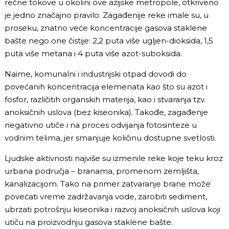
rečne tokove u okolini ove azijske metropole, otkriveno
je jedno značajno pravilo. Zagađenije reke imale su, u
proseku, znatno veće koncentracije gasova staklene
bašte nego one čistije: 2,2 puta više ugljen-dioksida, 1,5
puta više metana i 4 puta više azot-suboksida.
Naime, komunalni i industrijski otpad dovodi do
povećanih koncentracija elemenata kao što su azot i
fosfor, različitih organskih materija, kao i stvaranja tzv.
anoksičnih uslova (bez kiseonika). Takođe, zagađenje
negativno utiče i na proces odvijanja fotosinteze u
vodnim telima, jer smanjuje količinu dostupne svetlosti.
Ljudske aktivnosti najviše su izmenile reke koje teku kroz
urbana područja – branama, promenom zemljišta,
kanalizacijom. Tako na primer zatvaranje brane može
povećati vreme zadržavanja vode, zarobiti sediment,
ubrzati potrošnju kiseonika i razvoj anoksičnih uslova koji
utiču na proizvodnju gasova staklene bašte.