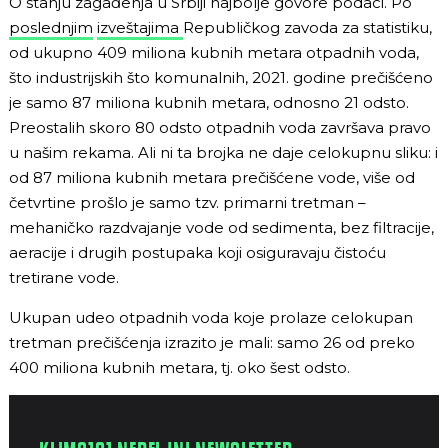
O stanju zagađenja u Srbiji najbolje govore podaci. Po
poslednjim
izveštajima
Republičkog zavoda za statistiku,
od ukupno 409 miliona kubnih metara otpadnih voda,
što industrijskih što komunalnih, 2021. godine prečišćeno
je samo 87 miliona kubnih metara, odnosno 21 odsto.
Preostalih skoro 80 odsto otpadnih voda završava pravo
u našim rekama. Ali ni ta brojka ne daje celokupnu sliku: i
od 87 miliona kubnih metara prečišćene vode, više od
četvrtine prošlo je samo tzv. primarni tretman –
mehaničko razdvajanje vode od sedimenta, bez filtracije,
aeracije i drugih postupaka koji osiguravaju čistoću
tretirane vode.
Ukupan udeo otpadnih voda koje prolaze celokupan
tretman prečišćenja izrazito je mali: samo 26 od preko
400 miliona kubnih metara, tj. oko šest odsto.