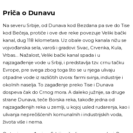
Priča o Dunavu
Na severu Srbije, od Dunava kod Bezdana pa sve do Tise
kod Bečeja, protiče i ove dve reke povezuje Veliki bački
kanal, dug 118 kilometara. Uz obale ovog kanala nižu se
vojvođanska sela, varoši i gradovi: Sivac, Crvenka, Kula,
Vrbas… Nažalost, Veliki bački kanal spada i u
najzagađenije vode u Srbiji, i predstavlja tzv. crnu tačku
Evrope, pre svega zbog toga što se u njega ulivaju
otpadne vode iz različitih izvora: farmi svinja, industrije i
okolnih naselja. To zagađenje preko Tise i Dunava
dospeva čak do Crnog mora. A daleko južnije, sa druge
strane Dunava, teče Borska reka, takođe jedna od
najzagađenijih reka u zemlji, u kojoj usled rudarenja, kao i
ulivanja neprečišćenih komunalnih i industrijskih voda,
života više i nema.