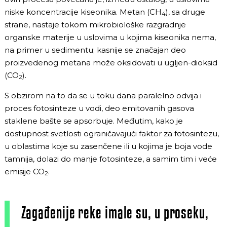
niske koncentracije kiseonika. Metan (CH
), sa druge
4
strane, nastaje tokom mikrobiološke razgradnje
organske materije u uslovima u kojima kiseonika nema,
na primer u sedimentu; kasnije se značajan deo
proizvedenog metana može oksidovati u ugljen-dioksid
(CO
).
2
S obzirom na to da se u toku dana paralelno odvija i
proces fotosinteze u vodi, deo emitovanih gasova
staklene bašte se apsorbuje. Međutim, kako je
dostupnost svetlosti ograničavajući faktor za fotosintezu,
u oblastima koje su zasenčene ili u kojima je boja vode
tamnija, dolazi do manje fotosinteze, a samim tim i veće
emisije CO
.
2
Zagađenije reke imale su, u proseku,