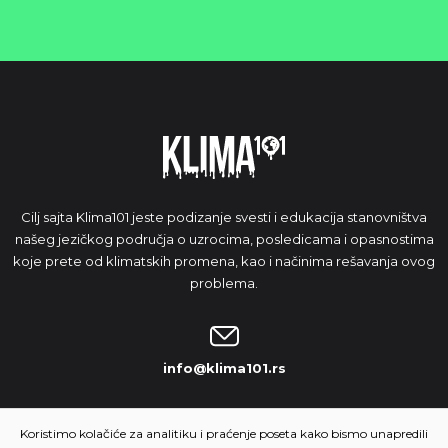
Cilj sajta Klima101 jeste podizanje svesti i edukacija stanovništva
našeg jezičkog područja o uzrocima, posledicama i opasnostima
koje prete od klimatskih promena, kao i načinima rešavanja ovog
problema.
info@klima101.rs
NAŠA IDEJA
Koristimo kolačiće za analitiku i praćenje poseta kako bismo unapredili