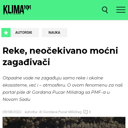
AUTORSKI
NAUKA
Reke, neočekivano moćni
zagađivači
Otpadne vode ne zagađuju samo reke i okolne
ekosisteme, već i – atmosferu. O ovom fenomenu za naš
portal piše dr Gordana Pucar Milidrag sa PMF-a u
Novom Sadu
09/08/2022
autorka:
dr Gordana Pucar Milidrag
0