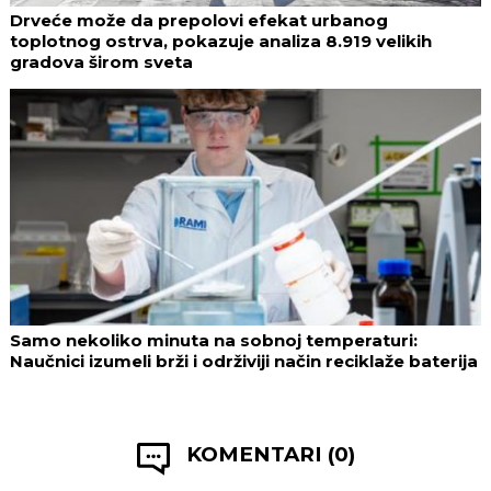
Drveće može da prepolovi efekat urbanog
toplotnog ostrva, pokazuje analiza 8.919 velikih
gradova širom sveta
Samo nekoliko minuta na sobnoj temperaturi:
Naučnici izumeli brži i održiviji način reciklaže baterija
KOMENTARI (0)