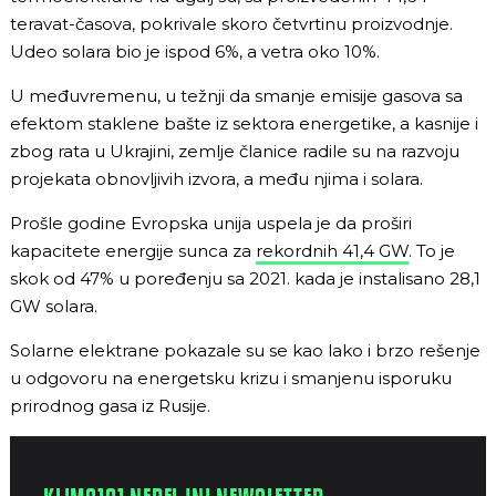
teravat-časova, pokrivale skoro četvrtinu proizvodnje.
Udeo solara bio je ispod 6%, a vetra oko 10%.
U međuvremenu, u težnji da smanje emisije gasova sa
efektom staklene bašte iz sektora energetike, a kasnije i
zbog rata u Ukrajini, zemlje članice radile su na razvoju
projekata obnovljivih izvora, a među njima i solara.
Prošle godine Evropska unija uspela je da proširi
kapacitete energije sunca za
rekordnih 41,4 GW
. To je
skok od 47% u poređenju sa 2021. kada je instalisano 28,1
GW solara.
Solarne elektrane pokazale su se kao lako i brzo rešenje
u odgovoru na energetsku krizu i smanjenu isporuku
prirodnog gasa iz Rusije.