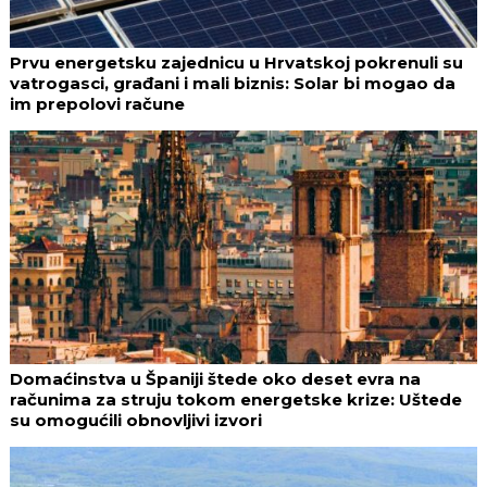
Prvu energetsku zajednicu u Hrvatskoj pokrenuli su
vatrogasci, građani i mali biznis: Solar bi mogao da
im prepolovi račune
Domaćinstva u Španiji štede oko deset evra na
računima za struju tokom energetske krize: Uštede
su omogućili obnovljivi izvori