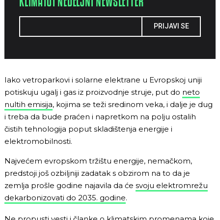
KLIMA101 NEDELJNI NEWSLETTER
PRIJAVI SE
Iako vetroparkovi i solarne elektrane u Evropskoj uniji
potiskuju ugalj i gas iz proizvodnje struje, put do
neto
nultih emisija
, kojima se teži sredinom veka, i dalje je dug
i treba da bude praćen i napretkom na polju ostalih
čistih tehnologija poput skladištenja energije i
elektromobilnosti.
Najvećem evropskom tržištu energije, nemačkom,
predstoji još ozbiljniji zadatak s obzirom na to da je
zemlja prošle godine najavila da će
svoju elektromrežu
dekarbonizovati do 2035. godine
.
Ne propusti vesti i članke o klimatskim promenama koje