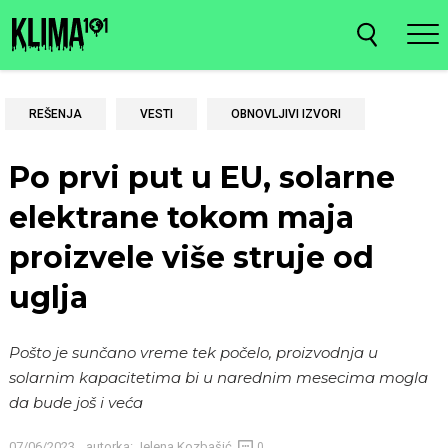
REŠENJA
VESTI
OBNOVLJIVI IZVORI
Po prvi put u EU, solarne
elektrane tokom maja
proizvele više struje od
uglja
Pošto je sunčano vreme tek počelo, proizvodnja u
solarnim kapacitetima bi u narednim mesecima mogla
da bude još i veća
07/06/2023
autorka:
Jelena Kozbašić
0