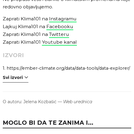
redovno objavljujemo.
Zaprati Klima101 na
Instagramu
Lajkuj Klima101 na
Facebooku
Zaprati Klima101 na
Twitteru
Zaprati Klima101
Youtube kanal
IZVORI
1.
https://ember-climate.org/data/data-tools/data-explorer/
Svi izvori
O autoru:
Jelena Kozbašić
—
Web urednica
MOGLO BI DA TE ZANIMA I...