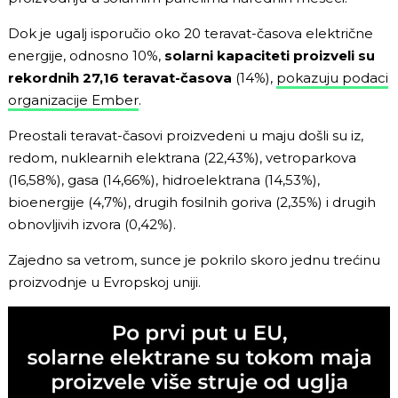
Dok je ugalj isporučio oko 20 teravat-časova električne
energije, odnosno 10%,
solarni kapaciteti proizveli su
rekordnih 27,16 teravat-časova
(14%),
pokazuju podaci
organizacije Ember
.
Preostali teravat-časovi proizvedeni u maju došli su iz,
redom, nuklearnih elektrana (22,43%), vetroparkova
(16,58%), gasa (14,66%), hidroelektrana (14,53%),
bioenergije (4,7%), drugih fosilnih goriva (2,35%) i drugih
obnovljivih izvora (0,42%).
Zajedno sa vetrom, sunce je pokrilo skoro jednu trećinu
proizvodnje u Evropskoj uniji.