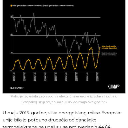
Kako je izgledala proizvodnja električne energije iz solara i uglja u
Evropskoj uniji od januara 2015. do maja ove godine?
U maju 2015. godine, slika energetskog miksa Evropske
unije bila je potpuno drugačija od današnje:
termoelektrane na ugalj su, sa proizvedenih 44,64