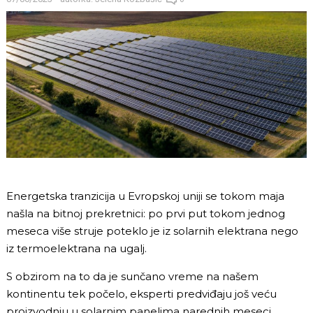
Energetska tranzicija u Evropskoj uniji se tokom maja
našla na bitnoj prekretnici: po prvi put tokom jednog
meseca više struje poteklo je iz solarnih elektrana nego
iz termoelektrana na ugalj.
S obzirom na to da je sunčano vreme na našem
kontinentu tek počelo, eksperti predviđaju još veću
proizvodnju u solarnim panelima narednih meseci.