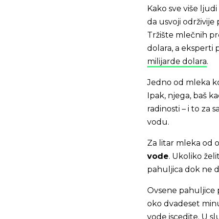
Kako sve više ljud
da usvoji održivij
Tržište mlečnih pro
dolara, a eksperti
milijarde dolara
.
Jedno od mleka ko
Ipak, njega, baš ka
radinosti – i to za
vodu.
Za litar mleka od
vode
. Ukoliko žel
pahuljica dok ne d
Ovsene pahuljice 
oko dvadeset minut
vode iscedite. U s