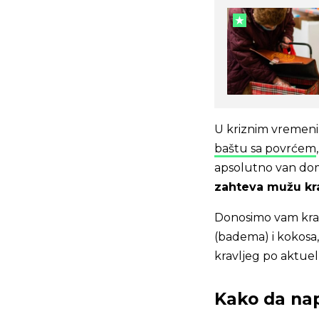
U kriznim vremeni
baštu sa povrćem
apsolutno van dom
zahteva mužu kra
Donosimo vam krata
(badema) i kokosa
kravljeg po aktu
Kako da nap