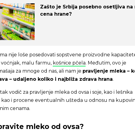
Zašto je Srbija posebno osetljiva na 
cena hrane?
ma nije loše posedovati sopstvene proizvodne kapacitet
, voćnjak, malu farmu,
košnice pčela
. Međutim, ovo je
ašaja za mnoge od nas, ali nam je
pravljenje mleka – k
va – udaljeno koliko i najbliža zdrava hrana
.
k vodič za pravljenje mleka od ovsa i soje, kao i lešnika
, kao i procene eventualnih ušteda u odnosu na kupovi
elnim cenama.
ravite mleko od ovsa?