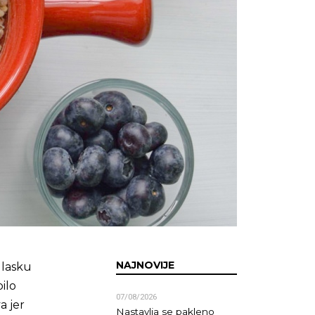
NAJNOVIJE
dlasku
ilo
07/08/2026
a jer
Nastavlja se pakleno