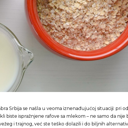
 Srbija se našla u veoma iznenađujućoj situaciji: pri o
li biste ispražnjene rafove sa mlekom – ne samo da nije b
vežeg i trajnog, već ste teško dolazili i do biljnih alternativ