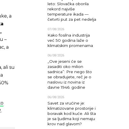
leto: Slovačka oborila
rekord najviše
temperature ikada —
ke, a
četvrti put za pet nedelja
ka
07/08/2026
,
Kako fosilna industrija
ru –
već 50 godina laže o
klimatskim promenama
c, a
06/08/2026
„Ove jeseni će se
zasaditi oko milion
 ali su
sadnica”: Pre nego što
da
se obradujete, reč je o
naslovu iz novina iz
 50%
davne 1946. godine
06/08/2026
ko
Savet za vrućine je:
klimatizovane prostorije i
.
boravak kod kuće. Ali šta
je sa ljudima koji nemaju
krov nad glavom?