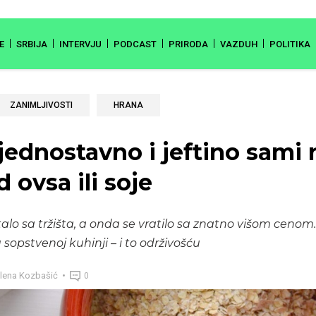
E
SRBIJA
INTERVJU
PODCAST
PRIRODA
VAZDUH
POLITIKA
ZANIMLJIVOSTI
HRANA
jednostavno i jeftino sami 
 ovsa ili soje
alo sa tržišta, a onda se vratilo sa znatno višom cenom. 
sopstvenoj kuhinji – i to održivošću
lena Kozbašić
0