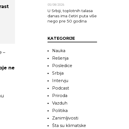
05/08/2026
rast
U Srbiji, toplotnih talasa
danas ima četiri puta više
nego pre 50 godina
KATEGORIJE
Nauka
e –
Rešenja
Posledice
oje ne
Srbija
Intervju
Podcast
nu
Priroda
Vazduh
Politika
Zanimljivosti
Šta su klimatske