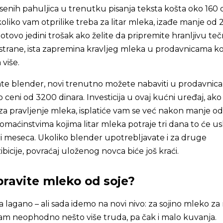
enih pahuljica u trenutku pisanja teksta košta oko 160 d
koliko vam otprilike treba za litar mleka, izađe manje od 
gotovo jedini trošak ako želite da pripremite hranljivu te
 strane, ista zapremina kravljeg mleka u prodavnicama k
više.
te blender, novi trenutno možete nabaviti u prodavnic
 ceni od 3200 dinara. Investicija u ovaj kućni uređaj, ako
vo za pravljenje mleka, isplatiće vam se već nakon manje o
domaćinstvima kojima litar mleka potraje tri dana to će usl
i meseca. Ukoliko blender upotrebljavate i za druge
icije, povraćaj uloženog novca biće još kraći.
ravite mleko od soje?
lagano – ali sada idemo na novi nivo: za sojino mleko za 
am neophodno nešto više truda, pa čak i malo kuvanja.