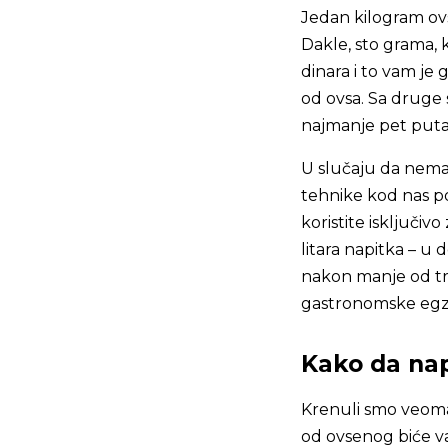
Jedan kilogram ovs
Dakle, sto grama, 
dinara i to vam je 
od ovsa. Sa druge
najmanje pet puta 
U slučaju da nema
tehnike kod nas po
koristite isključi
litara napitka – u 
nakon manje od tr
gastronomske egzib
Kako da nap
Krenuli smo veoma 
od ovsenog biće v