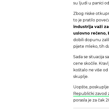
su ljudi u panici o
Zbog niske otkupne
to je pratilo poveć
industrija važi z
uslovno rečeno,
dobili dopunu zali
pijete mleko, tih d
Sada se situacija 
cene skočile. Kravl
koštalo ne više od
skuplje.
Uopšte, poskupljen
Republički zavod za
porasla je za čak 