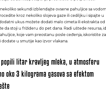
: nekoliko sekundi izblendajte ovsene pahuljice sa vodom
edite kroz nekoliko slojeva gaze ili cediljku i sipajte u
 dodatni ukus možete dodati malo cimeta ili ekstrakta od 
 da stoji u frižideru do pet dana. Radi uštede resursa, i
ahuljice, koje vam preostanu posle ceđenja, iskoristite za
li dodate u smutije kao izvor vlakana.
 popili litar kravljeg mleka, u atmosferu
no oko 3 kilograma gasova sa efektom
ašte