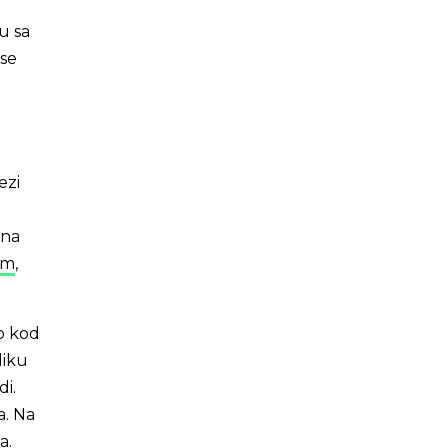
u sa
 se
ezi
 na
em
,
o kod
liku
di.
a. Na
a.