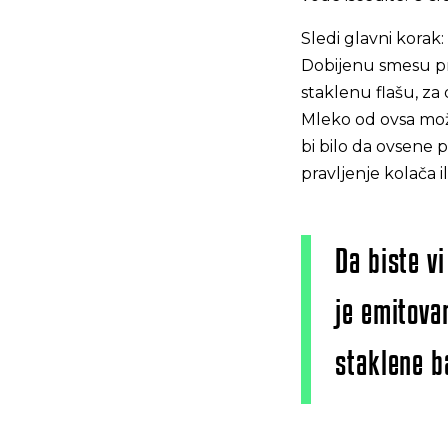
Sledi glavni korak
Dobijenu smesu proc
staklenu flašu, za
Mleko od ovsa može
bi bilo da ovsene p
pravljenje kolača i
Da biste vi
je emitova
staklene b