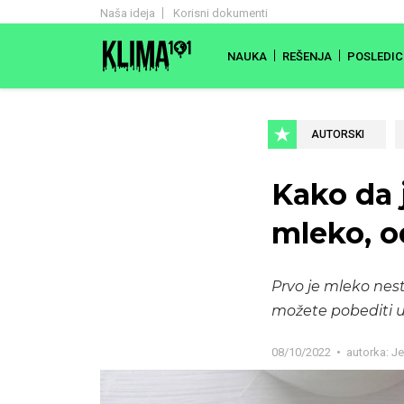
Naša ideja
Korisni dokumenti
NAUKA
REŠENJA
POSLEDIC
AUTORSKI
Kako da 
mleko, od
Prvo je mleko nest
možete pobediti u 
08/10/2022
autorka:
Je