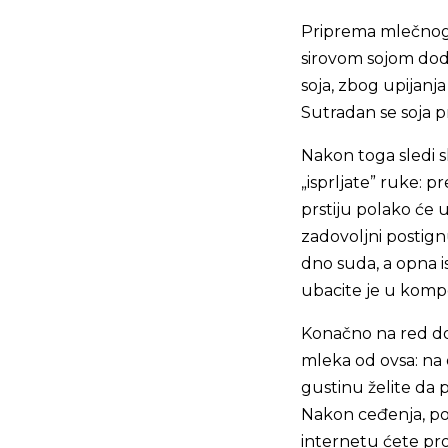
Priprema mlečnog n
sirovom sojom doda
soja, zbog upijanja
Sutradan se soja p
Nakon toga sledi s
„isprljate” ruke: p
prstiju polako će u
zadovoljni postign
dno suda, a opna i
ubacite je u komp
Konačno na red dol
mleka od ovsa: na 
gustinu želite da p
Nakon ceđenja, por
internetu ćete pr