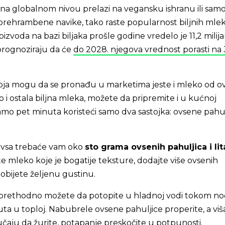
i na globalnom nivou prelazi na vegansku ishranu ili samo
e prehrambene navike, tako raste popularnost biljnih mlek
izvoda na bazi biljaka prošle godine vredelo je 11,2 milij
 prognoziraju da će
do 2028. njegova vrednost porasti na 
ja mogu da se pronađu u marketima jeste i mleko od ov
o i ostala biljna mleka, možete da pripremite i u kućnoj
 samo pet minuta koristeći samo dva sastojka: ovsene pahul
 ovsa trebaće vam oko
sto grama ovsenih pahuljica i lit
ite mleko koje je bogatije teksture, dodajte više ovsenih
obijete željenu gustinu.
prethodno možete da potopite u hladnoj vodi tokom noći
a u toploj. Nabubrele ovsene pahuljice properite, a viš
lučaju da žurite, potapanje preskočite u potpunosti.