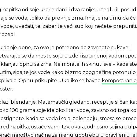
apitka od soje kreće dan ili dva ranije: u teglu ili posud
je se voda, toliko da prekrije zrna. Imajte na umu da će
 vode, uvećati, te izaberite veći sud koji nećete prepuniti.
rocedi.
kidanje opne, za ovo je potrebno da zavrnete rukave i
retvarajte se da mesite soju u zdeli ispunjenoj vodom, pot
klanjati opnu sa zrna. Ne morate ih skinuti sve – kada ste
utim, sipajte još vode kako bi zrno zbog težine potonulo
splivala. Opnu prikupite. Ukoliko se bavite
kompostiranj
oster.
azi blendanje. Matematički gledano, recept je sličan ka
oko 100 grama soje ide oko litar vode, zavisno od toga ko
ostignete. Kada se voda i soja izblendaju, smesa se proce
ed napitka, ostaće vam i tzv. okara, odnosno sojina pulp
onaći mnoštvo načina za njenu upotrebu u pravljenju jel