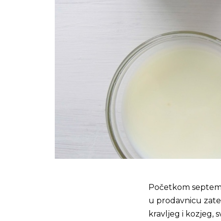
Početkom septembra
u prodavnicu zatek
kravljeg i kozjeg, s