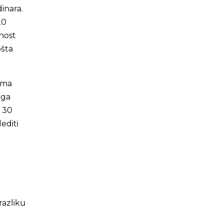
inara.
20
čnost
ošta
ama
 ga
d 30
editi
razliku