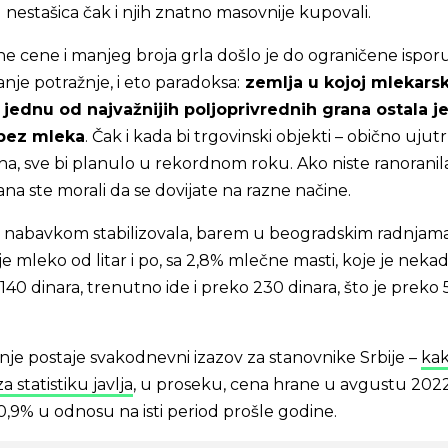
d nestašica čak i njih znatno masovnije kupovali.
 cene i manjeg broja grla došlo je do ograničene isporu
anje potražnje, i eto paradoksa:
zemlja u kojoj mlekars
a jednu od najvažnijih poljoprivrednih grana ostala je
 bez mleka
. Čak i kada bi trgovinski objekti – obično ujut
ha, sve bi planulo u rekordnom roku. Ako niste ranoranila
ana ste morali da se dovijate na razne načine.
sa nabavkom stabilizovala, barem u beogradskim radnjama,
je mleko od litar i po, sa 2,8% mlečne masti, koje je neka
 140 dinara, trenutno ide i preko 230 dinara, što je preko
je postaje svakodnevni izazov za stanovnike Srbije –
ka
 statistiku javlja
, u proseku, cena hrane u avgustu 2022
20,9% u odnosu na isti period prošle godine.